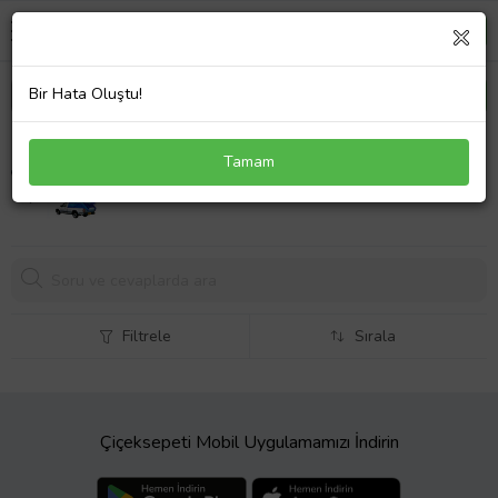
Bir Hata Oluştu!
2x3 Ebatlı Pvc Branda Gölgelık Su Geçırmez Çadır
Tamam
(Mavi)
Filtrele
Sırala
Çiçeksepeti Mobil Uygulamamızı İndirin