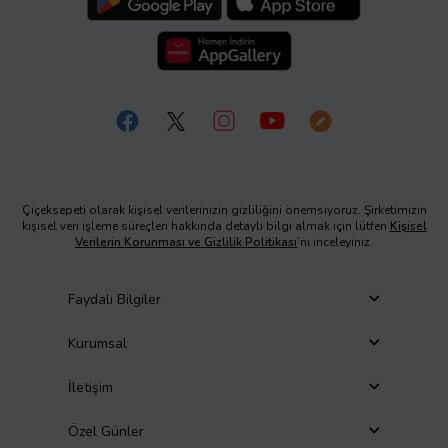
Çiçeksepeti olarak kişisel verilerinizin gizliliğini önemsiyoruz. Şirketimizin
kişisel veri işleme süreçleri hakkında detaylı bilgi almak için lütfen
Kişisel
Verilerin Korunması ve Gizlilik Politikası
’nı inceleyiniz.
Faydalı Bilgiler
Kurumsal
İletişim
Özel Günler