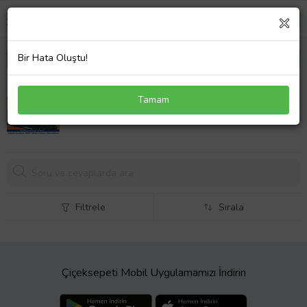
Bir Hata Oluştu!
9J.N5982.80T Klavye Türkçe Siyah Parlak
Tamam
1026,
07 TL
Filtrele
Sırala
Çiçeksepeti Mobil Uygulamamızı İndirin