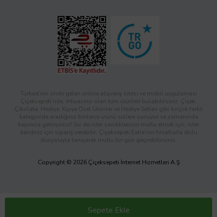
Türkiye’nin önde gelen online alışveriş sitesi ve mobil uygulaması
Çiçeksepeti’nde, ihtiyacınız olan tüm ürünleri bulabilirsiniz. Çiçek,
Çikolata, Hediye, Kişiye Özel Ürünler ve Hediye Setleri gibi birçok farklı
kategoride aradığınız binlerce ürünü sizlere sunuyor ve zamanında
kapınıza getiriyoruz! Siz de ister sevdiklerinizi mutlu etmek için, ister
kendiniz için sipariş verebilir; Çiçeksepeti Extra’nın fırsatlarla dolu
dünyasıyla tanışarak mutlu bir gün geçirebilirsiniz.
Copyright © 2026 Çiçeksepeti İnternet Hizmetleri A.Ş
Sepete Ekle