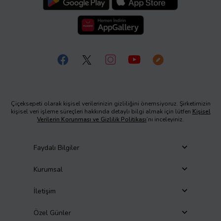
Çiçeksepeti olarak kişisel verilerinizin gizliliğini önemsiyoruz. Şirketimizin
kişisel veri işleme süreçleri hakkında detaylı bilgi almak için lütfen
Kişisel
Verilerin Korunması ve Gizlilik Politikası
’nı inceleyiniz.
Faydalı Bilgiler
Kurumsal
İletişim
Özel Günler