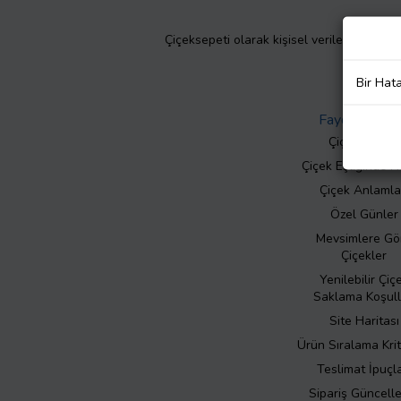
Çiçeksepeti olarak kişisel verilerinizin giz
Bir Hat
Faydalı Bilgil
Çiçek Bakımı
Çiçek Eşliğinde N
Çiçek Anlamla
Özel Günler
Mevsimlere Gö
Çiçekler
Yenilebilir Çiç
Saklama Koşull
Site Haritası
Ürün Sıralama Krit
Teslimat İpuçla
Sipariş Güncell