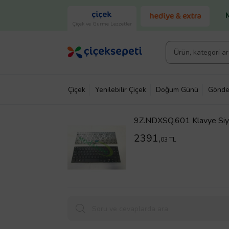
Çiçek ve Gurme Lezzetler
Çiçek
Yenilebilir Çiçek
Doğum Günü
Gönde
9Z.NDXSQ.601 Klavye Siyah
2391,
03 TL