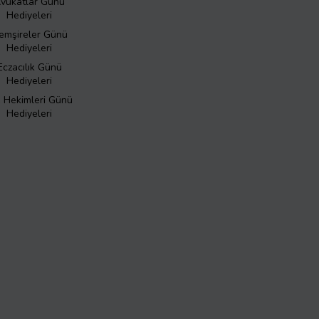
vukatlar Günü
Hediyeleri
emşireler Günü
Hediyeleri
Eczacılık Günü
Hediyeleri
ş Hekimleri Günü
Hediyeleri