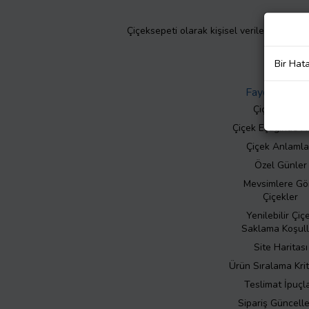
Çiçeksepeti olarak kişisel verilerinizin giz
Bir Hat
Faydalı Bilgil
Çiçek Bakımı
Çiçek Eşliğinde N
Çiçek Anlamla
Özel Günler
Mevsimlere Gö
Çiçekler
Yenilebilir Çiç
Saklama Koşull
Site Haritası
Ürün Sıralama Krit
Teslimat İpuçla
Sipariş Güncell