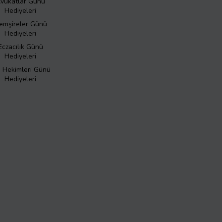
vukatlar Günü
Hediyeleri
emşireler Günü
Hediyeleri
Eczacılık Günü
Hediyeleri
ş Hekimleri Günü
Hediyeleri