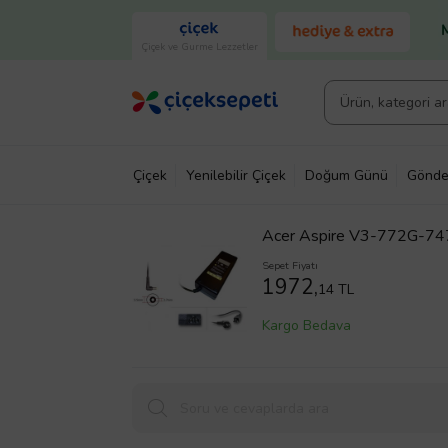
Çiçek ve Gurme Lezzetler
Çiçek
Yenilebilir Çiçek
Doğum Günü
Gönde
Acer Aspire V3-772G-74
Sepet Fiyatı
1972,
14 TL
Kargo Bedava