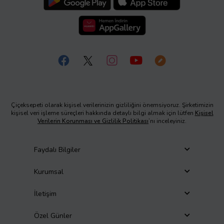
Çiçeksepeti olarak kişisel verilerinizin gizliliğini önemsiyoruz. Şirketimizin
kişisel veri işleme süreçleri hakkında detaylı bilgi almak için lütfen
Kişisel
Verilerin Korunması ve Gizlilik Politikası
’nı inceleyiniz.
Faydalı Bilgiler
Kurumsal
İletişim
Özel Günler