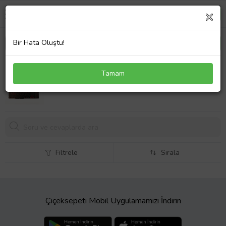
Bir Hata Oluştu!
Acer Nitro 5 AN515-51-75SR Klavye Işıklı Kırmızı
Tamam
Tuş
2391,
03 TL
Filtrele
Sırala
Çiçeksepeti Mobil Uygulamamızı İndirin