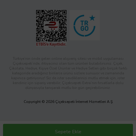
Türkiye’nin önde gelen online alışveriş sitesi ve mobil uygulaması
Çiçeksepeti’nde, ihtiyacınız olan tüm ürünleri bulabilirsiniz. Çiçek,
Çikolata, Hediye, Kişiye Özel Ürünler ve Hediye Setleri gibi birçok farklı
kategoride aradığınız binlerce ürünü sizlere sunuyor ve zamanında
kapınıza getiriyoruz! Siz de ister sevdiklerinizi mutlu etmek için, ister
kendiniz için sipariş verebilir; Çiçeksepeti Extra’nın fırsatlarla dolu
dünyasıyla tanışarak mutlu bir gün geçirebilirsiniz.
Copyright © 2026 Çiçeksepeti İnternet Hizmetleri A.Ş
Sepete Ekle