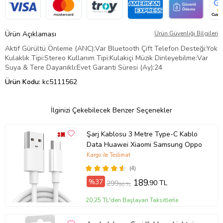
Ürün Açıklaması
Ürün Güvenliği Bilgileri
Aktif Gürültü Önleme (ANC):Var Bluetooth Çift Telefon Desteği:Yok
Kulaklık Tipi:Stereo Kullanım Tipi:Kulakiçi Müzik Dinleyebilme:Var
Suya & Tere Dayanıklı:Evet Garanti Süresi (Ay):24
Ürün Kodu:
kc5111562
İlginizi Çekebilecek Benzer Seçenekler
Şarj Kablosu 3 Metre Type-C Kablo
Data Huawei Xiaomi Samsung Oppo
Kargo ile Teslimat
(4)
%37
189
,90 TL
299
,90 TL
20,25 TL'den Başlayan Taksitlerle