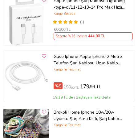
Apple Iphone Şarj Kablosu Lightning
-type-c /11-12-13-14 Pro Max Hızlı
Şarj Uyumlu Kablo ( Türkiye
Kargo Bedava
Garantili)...
(1)
600
,00 TL
Sepette %26 İndirim
444
,00 TL
Güse Iphone Apple Iphone 2 Metre
Telefon Şarj Kablosu Uzun Kablo
Şarj Kablo
Kargo ile Teslimat
%5
179
,99 TL
190
,00 TL
19,19 TL'den Başlayan Taksitlerle
Brokoli Home İphone 18w/20w
Uyumlu Şarj Aleti Kılıfı, Şarj Kablo
Koruyucu, Şarj Koruyucu Kılıf,Par
Kargo ile Teslimat
(Çok Renkli)