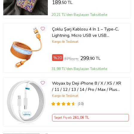
189
,50 TL
20,21 TL'den Başlayan Taksitlerle
Çoklu Şarj Kablosu 4 In 1 – Type-C,
Lightning, Micro USB ve USB
Bağlantılı
Kargo ile Teslimat
%20
299
,90 TL
375
,00 TL
31,98 TL'den Başlayan Taksitlerle
Woyax by Deji iPhone 8 / X / XS / XR
/ 11 / 12 / 13 / 14 / Pro / Max / Plus
Hızlı Şarj Kablosu Type-C to
Kargo ile Teslimat
Lightning
(10)
Sepet Fiyatı
261
,06 TL