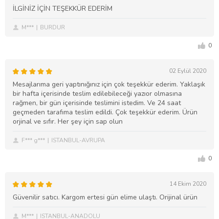
İLGİNİZ İÇİN TEŞEKKÜR EDERİM
M***
BURDUR
0
02 Eylül 2020
Mesajlarıma geri yaptınığınız için çok teşekkür ederim. Yaklaşık
bir hafta içerisinde teslim edilebileceği yazıor olmasına
rağmen, bir gün içerisinde teslimini istedim. Ve 24 saat
geçmeden tarafıma teslim edildi. Çok teşekkür ederim. Ürün
orjinal ve sıfır. Her şey için sap olun
F*** g***
ISTANBUL-AVRUPA
0
14 Ekim 2020
Güvenilir satıcı. Kargom ertesi gün elime ulaştı. Orijinal ürün
M***
ISTANBUL-ANADOLU