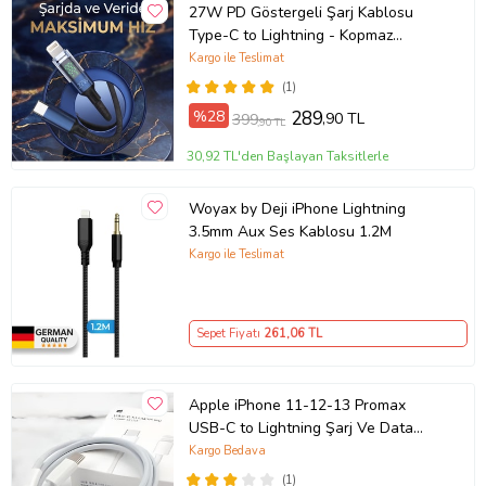
27W PD Göstergeli Şarj Kablosu
Type-C to Lightning - Kopmaz
Örgülü Hızlı Veri Transferi
Kargo ile Teslimat
(1)
%28
289
,90 TL
399
,90 TL
30,92 TL'den Başlayan Taksitlerle
Woyax by Deji iPhone Lightning
3.5mm Aux Ses Kablosu 1.2M
Kargo ile Teslimat
Sepet Fiyatı
261
,06 TL
Apple iPhone 11-12-13 Promax
USB-C to Lightning Şarj Ve Data
Kablosu 1M ( Türkiye Garantili)
Kargo Bedava
(1)