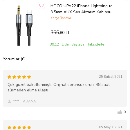
HOCO UPA22 iPhone Lightning to
3.5mm AUX Ses Aktarım Kablosu
(Siyah)
Kargo Bedava
366
,80 TL
39,12 TL'den Başlayan Taksitlerle
Yorumlar (6)
25 Şubat 2021
Çok güzel paketlenmişti. Orijinal sorunsuz ürün. 48 saat
sürmeden elime ulaştı
Y***
ADANA
0
05 Mayıs 2021