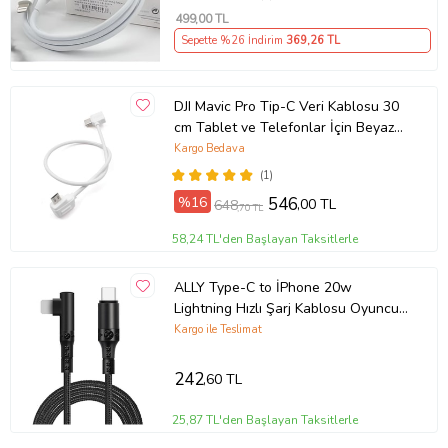
499
,00 TL
Sepette %26 İndirim
369
,26 TL
DJI Mavic Pro Tip-C Veri Kablosu 30
cm Tablet ve Telefonlar İçin Beyaz
Renk
Kargo Bedava
(1)
%16
546
,00 TL
648
,70 TL
58,24 TL'den Başlayan Taksitlerle
ALLY Type-C to İPhone 20w
Lightning Hızlı Şarj Kablosu Oyuncu
90 Derece Kablo (Siyah)
Kargo ile Teslimat
242
,60 TL
25,87 TL'den Başlayan Taksitlerle