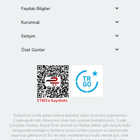
Faydalı Bilgiler
Kurumsal
İletişim
Özel Günler
Türkiye’nin önde gelen online alışveriş sitesi ve mobil uygulaması
Çiçeksepeti’nde, ihtiyacınız olan tüm ürünleri bulabilirsiniz. Çiçek,
Çikolata, Hediye, Kişiye Özel Ürünler ve Hediye Setleri gibi birçok farklı
kategoride aradığınız binlerce ürünü sizlere sunuyor ve zamanında
kapınıza getiriyoruz! Siz de ister sevdiklerinizi mutlu etmek için, ister