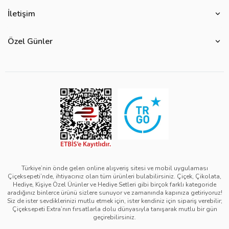
Hakkımızda
Çiçek Anlamları
İletişim
Çiçeksepeti Müşteri Politikası
Özel Günler
Bize Ulaşın
Ürün Güvenliği
Özel Günler
Mevsimlere Göre Çiçekler
Sıkça Sorulan Sorular
Kurumsal Müşterilerimiz
Sevgililer Günü Hediyeleri
Yenilebilir Çiçek Saklama Koşulları
Çiçeksepeti'nde Satış Yap
Reklamlarımız
Kadınlar Günü Hediyeleri
Site Haritası
Kolay İade
Kampanya Detayları
Anneler Günü Hediyeleri
Ürün Sıralama Kriterleri
Çiçeksepeti Pazaryeri Kolaylıkları
Duyarlı Pazarlama Hareketi
Babalar Günü Hediyeleri
Teslimat İpuçları
Ödeme Seçenekleri
Bilgi Toplumu Hizmetleri
Öğretmenler Günü Hediyeleri
Sipariş Güncelleme Süreçleri
Çiçeksepeti Üyelik Sözleşmesi
Yılbaşı Hediyeleri
Sipariş Görsel Onay
Kişisel Verilerin Korunması ve Gizlilik Politikası
Black Friday
Türkiye’nin önde gelen online alışveriş sitesi ve mobil uygulaması
Çiçeksepeti’nde, ihtiyacınız olan tüm ürünleri bulabilirsiniz. Çiçek, Çikolata,
Mesafeli Satış Sözleşmesi - Çiçek
Tıp Bayramı Hediyeleri
Hediye, Kişiye Özel Ürünler ve Hediye Setleri gibi birçok farklı kategoride
aradığınız binlerce ürünü sizlere sunuyor ve zamanında kapınıza getiriyoruz!
Mesafeli Satış Sözleşmesi - Hediye & Extra
Avukatlar Günü Hediyeleri
Siz de ister sevdiklerinizi mutlu etmek için, ister kendiniz için sipariş verebilir;
Çiçeksepeti Extra’nın fırsatlarla dolu dünyasıyla tanışarak mutlu bir gün
Çerez Politikası
Hemşireler Günü Hediyeleri
geçirebilirsiniz.