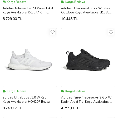
Kargo Bedava
Kargo Bedava
Adidas Adizero Evo Sl Wove Erkek
adidas Ultraboost 5 Gtx W Erkek
Koşu Ayakkabısı KK3677 Kırmızı
Outdoor Koşu Ayakkabısı JI1386
Siyah
8.729,00 TL
10.448 TL
Kargo Bedava
Kargo Bedava
adidas Ultraboost 1.0 W Kadın
Adidas Terrex Tracerocker 2 Gtx W
Koşu Ayakkabısı HQ4207 Beyaz
Kadın Arazi Tipi Koşu Ayakkabısı
JI1307 Siyah
8.249,17 TL
4.799,00 TL