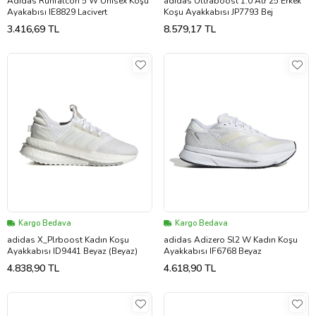
Adidas Runfalcon 5 W Unisex Koşu
adidas Ultraboost 1.0 Atr 25 Erkek
Ayakabısı IE8829 Lacivert
Koşu Ayakkabısı JP7793 Bej
3.416,69 TL
8.579,17 TL
Kargo Bedava
Kargo Bedava
adidas X_Plrboost Kadın Koşu
adidas Adizero Sl2 W Kadın Koşu
Ayakkabısı ID9441 Beyaz (Beyaz)
Ayakkabısı IF6768 Beyaz
4.838,90 TL
4.618,90 TL