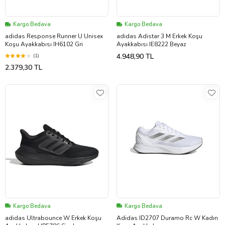
Kargo Bedava
Kargo Bedava
adidas Response Runner U Unisex
adidas Adistar 3 M Erkek Koşu
Koşu Ayakkabısı IH6102 Gri
Ayakkabısı IE8222 Beyaz
4.948,90 TL
(1)
2.379,30 TL
Kargo Bedava
Kargo Bedava
adidas Ultrabounce W Erkek Koşu
Adidas ID2707 Duramo Rc W Kadın