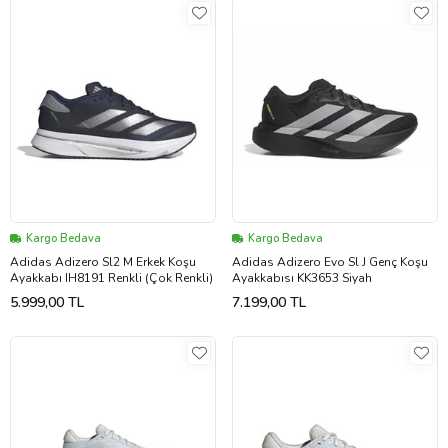
Kargo Bedava
Kargo Bedava
Adidas Adizero Sl2 M Erkek Koşu
Adidas Adizero Evo Sl J Genç Koşu
Ayakkabı IH8191 Renkli (Çok Renkli)
Ayakkabısı KK3653 Siyah
5.999,00 TL
7.199,00 TL