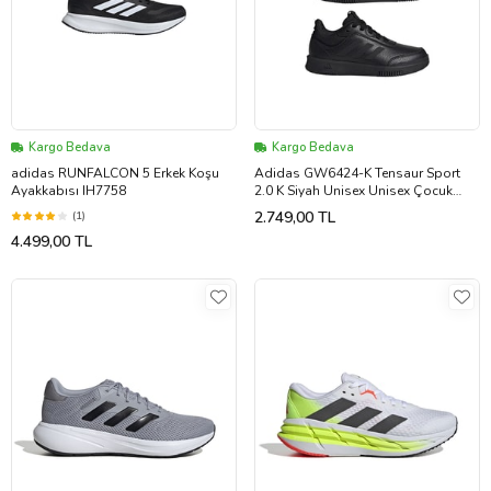
Kargo Bedava
Kargo Bedava
adidas RUNFALCON 5 Erkek Koşu
Adidas GW6424-K Tensaur Sport
Ayakkabısı IH7758
2.0 K Siyah Unisex Unisex Çocuk
Unisex Çocuk
2.749,00 TL
(1)
4.499,00 TL