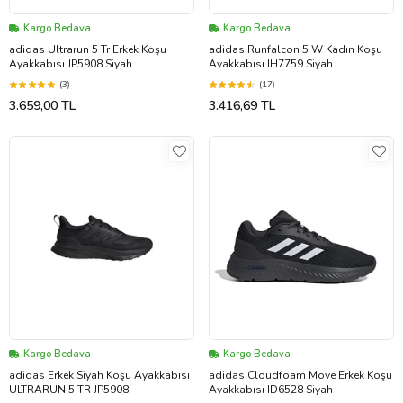
Kargo Bedava
Kargo Bedava
adidas Ultrarun 5 Tr Erkek Koşu
adidas Runfalcon 5 W Kadın Koşu
Ayakkabısı JP5908 Siyah
Ayakkabısı IH7759 Siyah
(3)
(17)
3.659,00 TL
3.416,69 TL
Kargo Bedava
Kargo Bedava
adidas Erkek Siyah Koşu Ayakkabısı
adidas Cloudfoam Move Erkek Koşu
ULTRARUN 5 TR JP5908
Ayakkabısı ID6528 Siyah