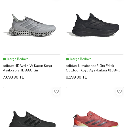
Kargo Bedava
Kargo Bedava
adidas 4Dfwd 4 W Kadın Koşu
adidas Ultraboost 5 Gtx Erkek
Ayakkabısı ID8885 Gri
Outdoor Koşu Ayakkabısı JI1384
Siyah
7.698,90 TL
8.199,00 TL