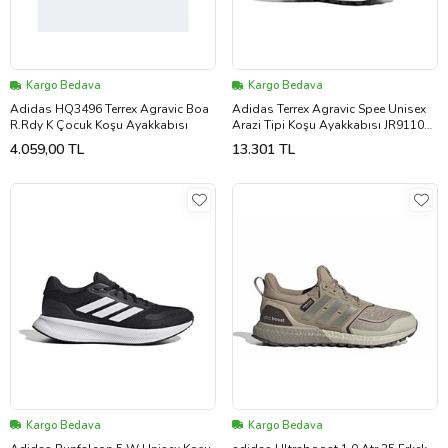
Kargo Bedava
Kargo Bedava
Adidas HQ3496 Terrex Agravic Boa
Adidas Terrex Agravic Spee Unisex
R.Rdy K Çocuk Koşu Ayakkabısı
Arazi Tipi Koşu Ayakkabısı JR9110
Beyaz
4.059,00 TL
13.301 TL
Kargo Bedava
Kargo Bedava