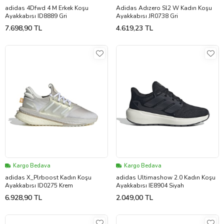
adidas 4Dfwd 4 M Erkek Koşu
Adidas Adızero Sl2 W Kadın Koşu
Ayakkabısı ID8889 Gri
Ayakkabısı JR0738 Gri
7.698,90 TL
4.619,23 TL
Kargo Bedava
Kargo Bedava
adidas X_Plrboost Kadın Koşu
adidas Ultimashow 2.0 Kadın Koşu
Ayakkabısı ID0275 Krem
Ayakkabısı IE8904 Siyah
6.928,90 TL
2.049,00 TL