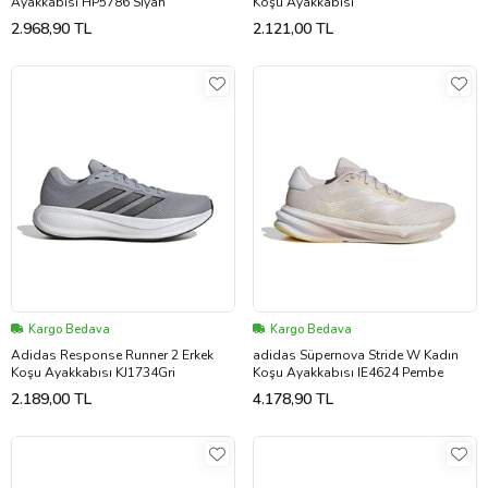
Ayakkabısı HP5786 Siyah
Koşu Ayakkabısı
2.968,90 TL
2.121,00 TL
Kargo Bedava
Kargo Bedava
Adidas Response Runner 2 Erkek
adidas Süpernova Stride W Kadın
Koşu Ayakkabısı KJ1734Gri
Koşu Ayakkabısı IE4624 Pembe
2.189,00 TL
4.178,90 TL