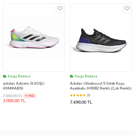
Kargo Bedava
Kargo Bedava
adidas Adizero Sl KOŞU
Adidas Ultraboost 5 Erkek Koşu
AYAKKABISI
Ayakkabı JH9082 Renkli (Çok Renkli)
(1)
7.800,00 TL
%62
3.000,00 TL
7.499,00 TL