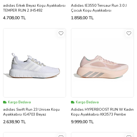
adidas Erkek Beyaz Koşu Ayakkabısı
Adidas IE3550 Tensaur Run 3.0 J
TEMPER RUN 2 JH5492
Çocuk Koşu Ayakkabısı
4.708,00 TL
1.858,00 TL
Kargo Bedava
Kargo Bedava
adidas Swift Run 23 Unisex Koşu
Adidas HYPERBOOST RUN W Kadın
Ayakkabısı IG4703 Beyaz
Koşu Ayakkabısı KK3573 Pembe
2.638,90 TL
9.999,00 TL