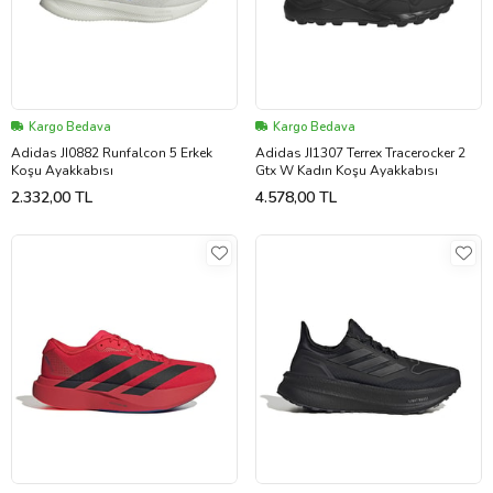
Kargo Bedava
Kargo Bedava
Adidas JI0882 Runfalcon 5 Erkek
Adidas JI1307 Terrex Tracerocker 2
Koşu Ayakkabısı
Gtx W Kadın Koşu Ayakkabısı
2.332,00 TL
4.578,00 TL