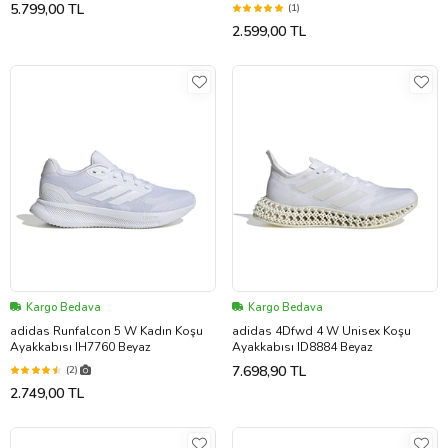
5.799,00 TL
(1)
2.599,00 TL
Kargo Bedava
Kargo Bedava
adidas Runfalcon 5 W Kadın Koşu
adidas 4Dfwd 4 W Unisex Koşu
Ayakkabısı IH7760 Beyaz
Ayakkabısı ID8884 Beyaz
7.698,90 TL
(2)
2.749,00 TL