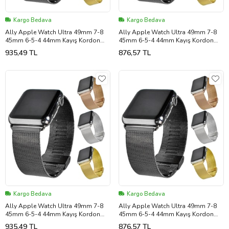
Kargo Bedava
Kargo Bedava
Ally Apple Watch Ultra 49mm 7-8
Ally Apple Watch Ultra 49mm 7-8
45mm 6-5-4 44mm Kayış Kordon
45mm 6-5-4 44mm Kayış Kordon
Milano Metal Klasik 3 - GLST7758-
Milano Metal Klasik 3 - LOHO7758-
935,49 TL
876,57 TL
467
467 (Rose Gold Altın)
Kargo Bedava
Kargo Bedava
Ally Apple Watch Ultra 49mm 7-8
Ally Apple Watch Ultra 49mm 7-8
45mm 6-5-4 44mm Kayış Kordon
45mm 6-5-4 44mm Kayış Kordon
Milano Metal Klasik 3 - GLST7758-
Milano Metal Klasik 3 - LOHO7758-
935,49 TL
876,57 TL