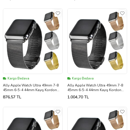
467
467 (Gümüş)
Kargo Bedava
Kargo Bedava
Ally Apple Watch Ultra 49mm 7-8
Ally Apple Watch Ultra 49mm 7-8
45mm 6-5-4 44mm Kayış Kordon
45mm 6-5-4 44mm Kayış Kordon
Milano Metal Klasik 3 - LOHO7758-
Milano Metal Klasik 3 - HEP-7758-
876,57 TL
1.004,70 TL
467 ()
467