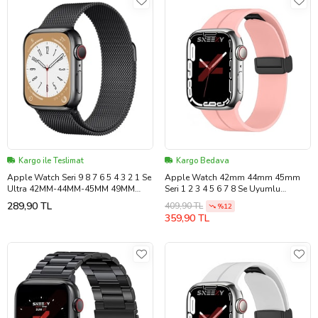
Kargo ile Teslimat
Kargo Bedava
Apple Watch Seri 9 8 7 6 5 4 3 2 1 Se
Apple Watch 42mm 44mm 45mm
Ultra 42MM-44MM-45MM 49MM
Seri 1 2 3 4 5 6 7 8 Se Uyumlu
Uyumlu Metal Hasır Milano Kordon
Coastal Manyetik Tokalı Silikon
289,90 TL
409,90 TL
%12
Kayış Mıknatıslı
Kordon (Açık Pembe)
359,90 TL