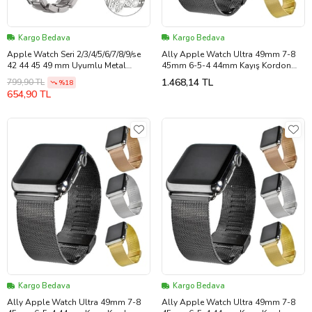
Kargo Bedava
Kargo Bedava
Apple Watch Seri 2/3/4/5/6/7/8/9/se
Ally Apple Watch Ultra 49mm 7-8
42 44 45 49 mm Uyumlu Metal
45mm 6-5-4 44mm Kayış Kordon
Ayarlanabilir Kelebekli Kordon
Milano Metal Klasik 3 - 1OL7758-
1.468,14 TL
799,90 TL
%18
(Siyah)
4678
654,90 TL
Kargo Bedava
Kargo Bedava
Ally Apple Watch Ultra 49mm 7-8
Ally Apple Watch Ultra 49mm 7-8