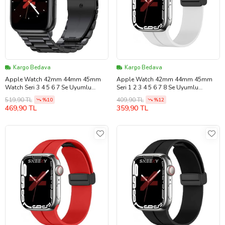
Kargo Bedava
Kargo Bedava
Apple Watch 42mm 44mm 45mm
Apple Watch 42mm 44mm 45mm
Watch Seri 3 4 5 6 7 Se Uyumlu
Seri 1 2 3 4 5 6 7 8 Se Uyumlu
Ironweft Döküm Çelik Metal Kordon
Coastal Manyetik Tokalı Silikon
519,90 TL
409,90 TL
%10
%12
(Siyah)
Kordon (Beyaz)
469,90 TL
359,90 TL