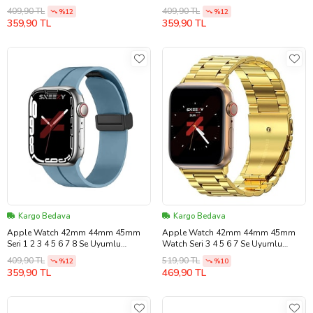
Coastal Manyetik Tokalı Silikon
Coastal Manyetik Tokalı Silikon
409,90 TL
409,90 TL
%12
%12
Kordon (Pudra)
Kordon (Günışığı)
359,90 TL
359,90 TL
Kargo Bedava
Kargo Bedava
Apple Watch 42mm 44mm 45mm
Apple Watch 42mm 44mm 45mm
Seri 1 2 3 4 5 6 7 8 Se Uyumlu
Watch Seri 3 4 5 6 7 Se Uyumlu
Coastal Manyetik Tokalı Silikon
Ironweft Döküm Çelik Metal Kordon
409,90 TL
519,90 TL
%12
%10
Kordon (Açık Mavi)
(Gold)
359,90 TL
469,90 TL