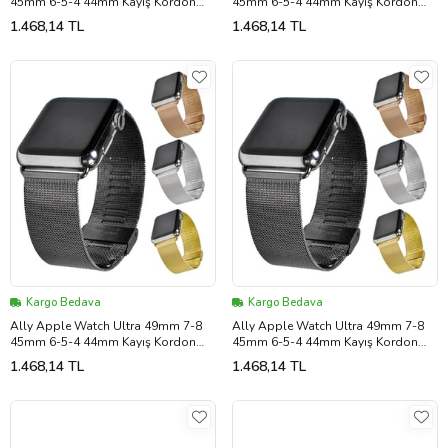
45mm 6-5-4 44mm Kayış Kordon
45mm 6-5-4 44mm Kayış Kordon
Milano Metal Klasik 3 - 1OL7758-
Milano Metal Klasik 3 - 1OL7758-
1.468,14 TL
1.468,14 TL
4678
4678
Kargo Bedava
Kargo Bedava
Ally Apple Watch Ultra 49mm 7-8
Ally Apple Watch Ultra 49mm 7-8
45mm 6-5-4 44mm Kayış Kordon
45mm 6-5-4 44mm Kayış Kordon
Milano Metal Klasik 3 - 1OL7758-
Milano Metal Klasik 3 - 1OL7758-
1.468,14 TL
1.468,14 TL
4678
4678