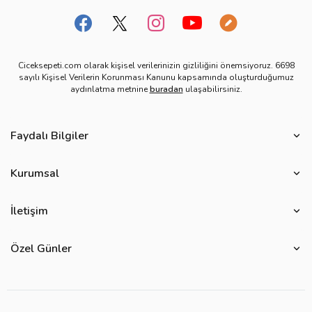
Ciceksepeti.com olarak kişisel verilerinizin gizliliğini önemsiyoruz. 6698
sayılı Kişisel Verilerin Korunması Kanunu kapsamında oluşturduğumuz
aydınlatma metnine
buradan
ulaşabilirsiniz.
Faydalı Bilgiler
Çiçek Bakımı
Kurumsal
Çiçek Eşliğinde Notlar
Hakkımızda
Çiçek Anlamları
İletişim
Çiçeksepeti Müşteri Politikası
Özel Günler
Bize Ulaşın
Ürün Güvenliği
Özel Günler
Mevsimlere Göre Çiçekler
Sıkça Sorulan Sorular
Kurumsal Müşterilerimiz
Sevgililer Günü Hediyeleri
Yenilebilir Çiçek Saklama Koşulları
Çiçeksepeti'nde Satış Yap
Reklamlarımız
Kadınlar Günü Hediyeleri
Site Haritası
Kolay İade