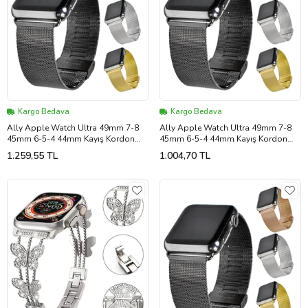
Kargo Bedava
Kargo Bedava
Ally Apple Watch Ultra 49mm 7-8
Ally Apple Watch Ultra 49mm 7-8
45mm 6-5-4 44mm Kayış Kordon
45mm 6-5-4 44mm Kayış Kordon
Milano Metal Klasik 3 - ETC7758-
Milano Metal Klasik 3 - HEP-7758-
1.259,55 TL
1.004,70 TL
4678 (Gümüş)
467