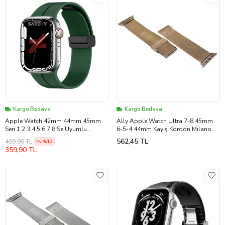
Kargo Bedava
Kargo Bedava
Apple Watch 42mm 44mm 45mm
Ally Apple Watch Ultra 7-8 45mm
Seri 1 2 3 4 5 6 7 8 Se Uyumlu
6-5-4 44mm Kayış Kordon Milano
Coastal Manyetik Tokalı Silikon
Metal Klasik 3-2-1 42mm (Rose)
562,45 TL
409,90 TL
%12
Kordon (Koyu Yeşil)
359,90 TL