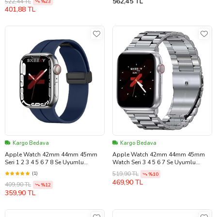
562,45 TL
522,44 TL
%23
401,88 TL
Kargo Bedava
Kargo Bedava
Apple Watch 42mm 44mm 45mm
Apple Watch 42mm 44mm 45mm
Seri 1 2 3 4 5 6 7 8 Se Uyumlu
Watch Seri 3 4 5 6 7 Se Uyumlu
Coastal Manyetik Tokalı Silikon
Ironweft Döküm Çelik Metal Kordon
(1)
519,90 TL
%10
Kordon (Lacivert)
(Gümüş)
469,90 TL
409,90 TL
%12
359,90 TL