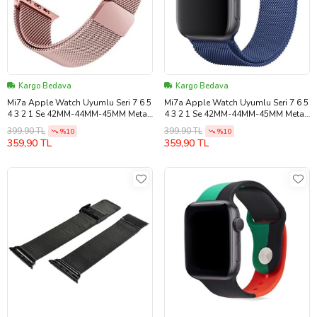
Kargo Bedava
Kargo Bedava
Mi7a Apple Watch Uyumlu Seri 7 6 5
Mi7a Apple Watch Uyumlu Seri 7 6 5
4 3 2 1 Se 42MM-44MM-45MM Metal
4 3 2 1 Se 42MM-44MM-45MM Metal
Hasır Milano Kordon Kayış Mıknatıslı
Hasır Milano Kordon Kayış Mıknatıslı
399,90 TL
399,90 TL
%10
%10
359,90 TL
359,90 TL