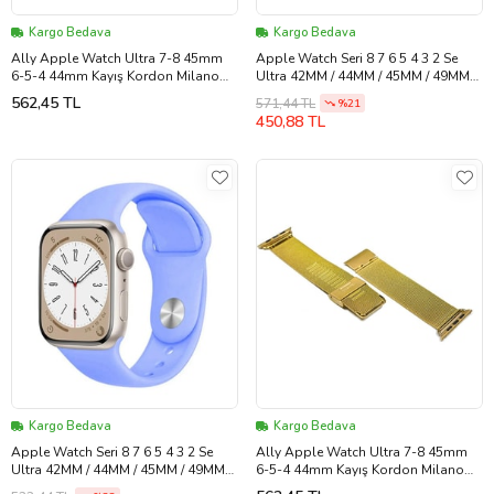
Kargo Bedava
Kargo Bedava
Ally Apple Watch Ultra 7-8 45mm
Apple Watch Seri 8 7 6 5 4 3 2 Se
6-5-4 44mm Kayış Kordon Milano
Ultra 42MM / 44MM / 45MM / 49MM
Metal Klasik 3-2-1 42mm (Siyah)
Uyumlu Spor Silikon Kordon
562,45 TL
571,44 TL
%21
450,88 TL
Kargo Bedava
Kargo Bedava
Apple Watch Seri 8 7 6 5 4 3 2 Se
Ally Apple Watch Ultra 7-8 45mm
Ultra 42MM / 44MM / 45MM / 49MM
6-5-4 44mm Kayış Kordon Milano
Uyumlu Spor Silikon Kordon
Metal Klasik 3-2-1 42mm (Gold)