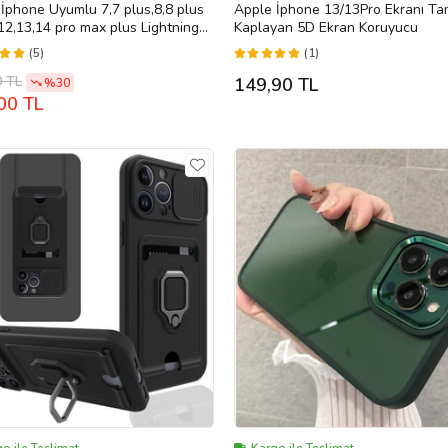
İphone Uyumlu 7,7 plus,8,8 plus
Apple İphone 13/13Pro Ekranı T
12,13,14 pro max plus Lightning
Kaplayan 5D Ekran Koruyucu
u Bluetooth Kulaklık (Beyaz)
(5)
(1)
0 TL
149,90 TL
%30
00 TL