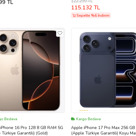
122.299 TL
99 TL
115.132 TL
Sepette %6 İndirim
go Bedava
Kargo Bedava
 iPhone 16 Pro 128 8 GB RAM 5G
Apple iPhone 17 Pro Max 256 GB
 Türkiye Garantili) (Gold)
(Apple Türkiye Garantili) Koyu Ma