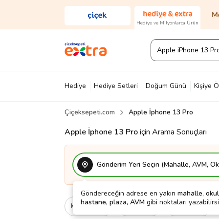
Hediye ve Milyonlarca Ürün
Hediye
Hediye Setleri
Doğum Günü
Kişiye Ö
Çiçeksepeti.com
Apple İphone 13 Pro
Diğer
Ayakkabı & Çanta
Parfüm
Yapı Mark
Apple İphone 13 Pro
için Arama Sonuçları
Gönderim Yeri Seçin (Mahalle, AVM, Oku
Göndereceğin adrese en yakın
mahalle, okul
hastane, plaza, AVM
gibi noktaları yazabilirsi
Kategori
Ne İçin
Cinsiyet