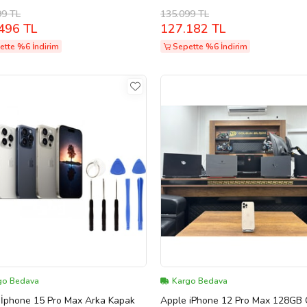
GB
99 TL
135.099 TL
496 TL
127.182 TL
ette %6 İndirim
Sepette %6 İndirim
go Bedava
Kargo Bedava
 İphone 15 Pro Max Arka Kapak
Apple iPhone 12 Pro Max 128GB 