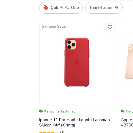
Çok Al Az Öde
Tüm Filtreler
Satıcının Seçimi
Kargo ile Teslimat
Kar
Iphone 11 Pro Apple Logolu Lansman
Apple İph
Silikon Kılıf (Kırmızı)
+B7000
(1)