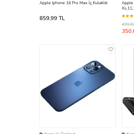
Apple Iphone 16 Pro Max İç Kulaklık
Apple 
Xs,11,
Kablol
859,99 TL
499,0
350,