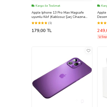
Kargo ile Teslimat
Karg
Apple Iphone 13 Pro Max Magsafe
Apple 
uyumlu Kılıf (Kablosuz Şarj Cihazına
Deseml
Uyumlu ) (Şeffaf Hologram)
1401
(1)
179,00 TL
249,
Sepe