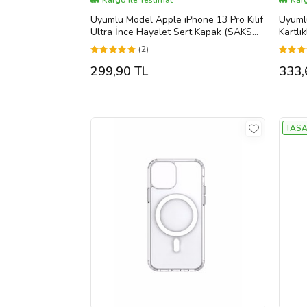
Kargo ile Teslimat
Karg
Uyumlu Model Apple iPhone 13 Pro Kılıf
Uyumlu
Ultra İnce Hayalet Sert Kapak (SAKS
Kartlı
MAVI)
(2)
299,90 TL
333,
TASA