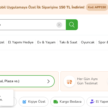
zel
El Yapımı Hediye
Ev & Yaşam
Takı & Saat
Oyuncak
Spor 
et & Bahçe
Petshop
Kozmetik
Otomotiv & Motosiklet
Hobi
Ann
Her Gün Aynı
l, Plaza vs.)
Gün Teslimat
,
n.
Fiyat
Kişiye Özel
Kargo Bedava
El Yapı