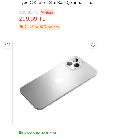
Type C Kablo ( Sim Kart Çıkarma Teli
Hediyeli) 17 / 17 Pro / 17 Air / 17 Pro
399,99 TL
%25
Max 15 - 16 - Pro
299,99 TL
2. Ürüne %5 İndirim
Kargo ile Teslimat