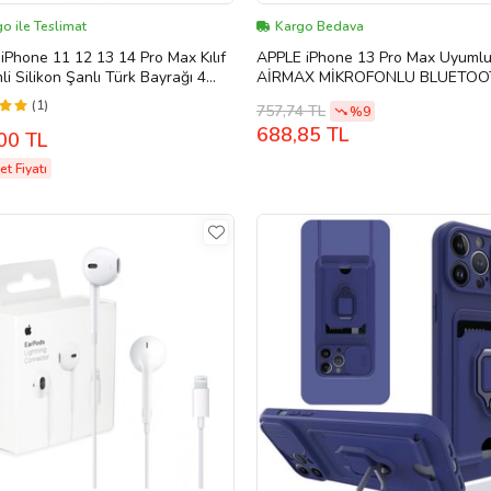
o ile Teslimat
Kargo Bedava
iPhone 11 12 13 14 Pro Max Kılıf
APPLE iPhone 13 Pro Max Uyumlu
i Silikon Şanlı Türk Bayrağı 4
AİRMAX MİKROFONLU BLUETOO
KULAK ÜSTÜ KULAKLIK (Pembe)
(1)
757,74 TL
%9
688,85 TL
00 TL
t Fiyatı