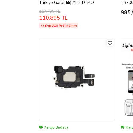
Türkiye Garantili) Abis DEMO
+B7000
117.799 TL
985,
110.895 TL
Sepette %6 İndirim
Kargo Bedava
Kar