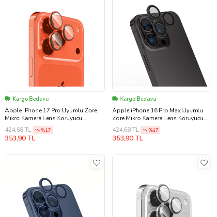
Kargo Bedava
Kargo Bedava
Apple iPhone 17 Pro Uyumlu Zore
Apple iPhone 16 Pro Max Uyumlu
Mikro Kamera Lens Koruyucu
Zore Mikro Kamera Lens Koruyucu
(Turuncu)
(Siyah)
424,68 TL
424,68 TL
%17
%17
353,90 TL
353,90 TL