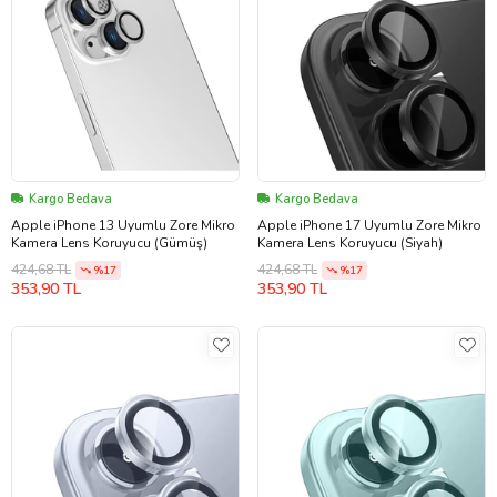
Kargo Bedava
Kargo Bedava
Apple iPhone 13 Uyumlu Zore Mikro
Apple iPhone 17 Uyumlu Zore Mikro
Kamera Lens Koruyucu (Gümüş)
Kamera Lens Koruyucu (Siyah)
424,68 TL
424,68 TL
%17
%17
353,90 TL
353,90 TL