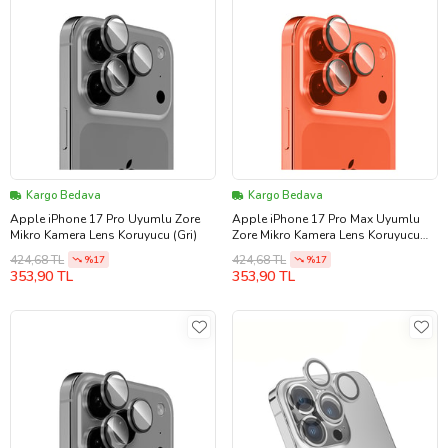
Kargo Bedava
Kargo Bedava
Apple iPhone 17 Pro Uyumlu Zore
Apple iPhone 17 Pro Max Uyumlu
Mikro Kamera Lens Koruyucu (Gri)
Zore Mikro Kamera Lens Koruyucu
(Turuncu)
424,68 TL
424,68 TL
%17
%17
353,90 TL
353,90 TL