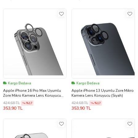
Kargo Bedava
Kargo Bedava
Apple iPhone 16 Pro Max Uyumlu
Apple iPhone 13 Uyumlu Zore Mikro
Zore Mikro Kamera Lens Koruyucu
Kamera Lens Koruyucu (Siyah)
(Gri)
424,68 TL
424,68 TL
%17
%17
353,90 TL
353,90 TL