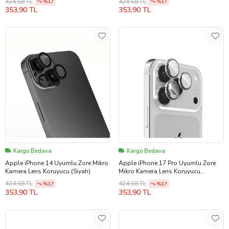
424,68 TL
424,68 TL
%17
%17
353,90 TL
353,90 TL
Kargo Bedava
Kargo Bedava
Apple iPhone 14 Uyumlu Zore Mikro
Apple iPhone 17 Pro Uyumlu Zore
Kamera Lens Koruyucu (Siyah)
Mikro Kamera Lens Koruyucu
(Gümüş)
424,68 TL
424,68 TL
%17
%17
353,90 TL
353,90 TL