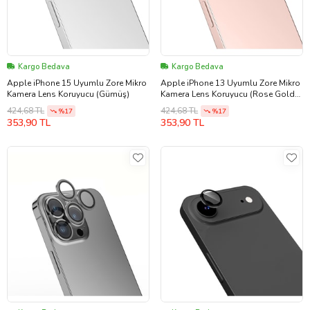
Kargo Bedava
Kargo Bedava
Apple iPhone 15 Uyumlu Zore Mikro
Apple iPhone 13 Uyumlu Zore Mikro
Kamera Lens Koruyucu (Gümüş)
Kamera Lens Koruyucu (Rose Gold
Altın)
424,68 TL
424,68 TL
%17
%17
353,90 TL
353,90 TL