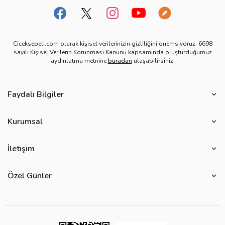
Ciceksepeti.com olarak kişisel verilerinizin gizliliğini önemsiyoruz. 6698
sayılı Kişisel Verilerin Korunması Kanunu kapsamında oluşturduğumuz
aydınlatma metnine
buradan
ulaşabilirsiniz.
Faydalı Bilgiler
Çiçek Bakımı
Kurumsal
Çiçek Eşliğinde Notlar
Hakkımızda
Çiçek Anlamları
İletişim
Çiçeksepeti Müşteri Politikası
Özel Günler
Bize Ulaşın
Ürün Güvenliği
Özel Günler
Mevsimlere Göre Çiçekler
Sıkça Sorulan Sorular
Kurumsal Müşterilerimiz
Sevgililer Günü Hediyeleri
Yenilebilir Çiçek Saklama Koşulları
Çiçeksepeti'nde Satış Yap
Reklamlarımız
Kadınlar Günü Hediyeleri
Site Haritası
Kolay İade
Kampanya Detayları