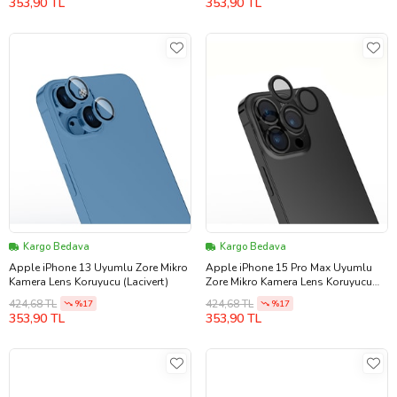
353,90 TL
353,90 TL
Kargo Bedava
Kargo Bedava
Apple iPhone 13 Uyumlu Zore Mikro
Apple iPhone 15 Pro Max Uyumlu
Kamera Lens Koruyucu (Lacivert)
Zore Mikro Kamera Lens Koruyucu
(Siyah)
424,68 TL
424,68 TL
%17
%17
353,90 TL
353,90 TL