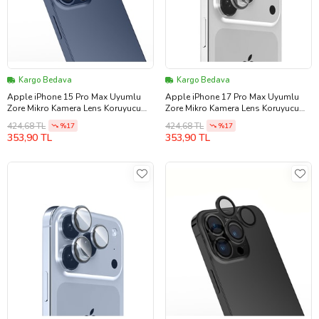
Kargo Bedava
Kargo Bedava
Apple iPhone 15 Pro Max Uyumlu
Apple iPhone 17 Pro Max Uyumlu
Zore Mikro Kamera Lens Koruyucu
Zore Mikro Kamera Lens Koruyucu
(Koyu Mavi)
(Gümüş)
424,68 TL
424,68 TL
%17
%17
353,90 TL
353,90 TL