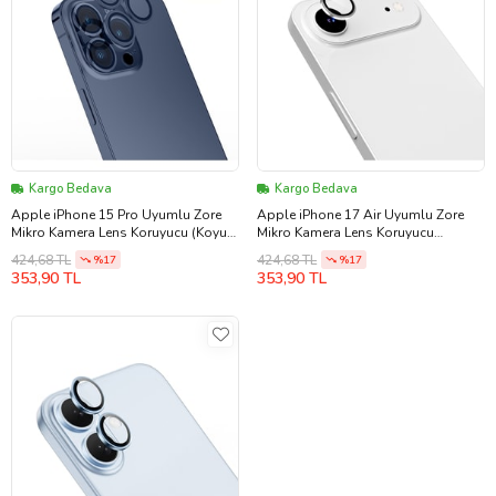
Kargo Bedava
Kargo Bedava
Apple iPhone 15 Pro Uyumlu Zore
Apple iPhone 17 Air Uyumlu Zore
Mikro Kamera Lens Koruyucu (Koyu
Mikro Kamera Lens Koruyucu
Mavi)
(Gümüş)
424,68 TL
424,68 TL
%17
%17
353,90 TL
353,90 TL