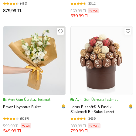
(436)
(2311)
879,99 TL
569,99 TL
%5
539,99 TL
Aynı Gün Ücretsiz Teslimat
Aynı Gün Ücretsiz Teslimat
Beyaz Lisyantus Buketi
Lotus Biscoff® & Fındık
Süslemeli Bir Buket Lezzet
(5297)
(2635)
599,99 TL
889,99 TL
%8
%10
549,99 TL
799,99 TL