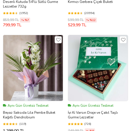
Desenli Kutuda 54'lü Sütlü Gurme
Kırmızı Gerbera Çiçek Buketi
Lezzetler 732g
(1952)
(20994)
859,99 TL
599,99 TL
%7
%12
799,99 TL
529,99 TL
Aynı Gün Ücretsiz Teslimat
Aynı Gün Ücretsiz Teslimat
Beyaz Saksıda Lila Pembe Buket
İyi Ki Varsın Draje ve Çakıl Taşlı
Kağıtlı Dendrobium
Gurme Lezzetler
(119)
(726)
1.299,00 TL
749,99 TL
%8