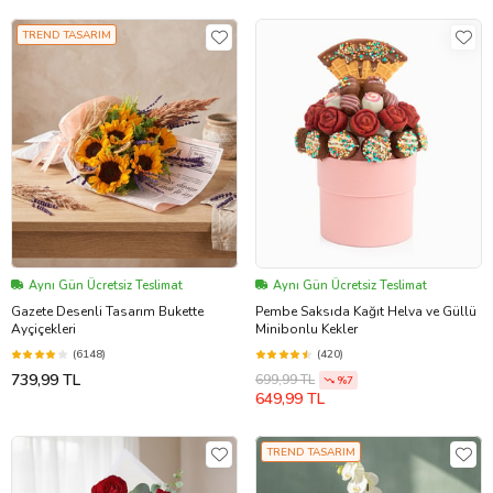
TREND TASARIM
Aynı Gün Ücretsiz Teslimat
Aynı Gün Ücretsiz Teslimat
Gazete Desenli Tasarım Bukette
Pembe Saksıda Kağıt Helva ve Güllü
Ayçiçekleri
Minibonlu Kekler
(6148)
(420)
739,99 TL
699,99 TL
%7
649,99 TL
TREND TASARIM