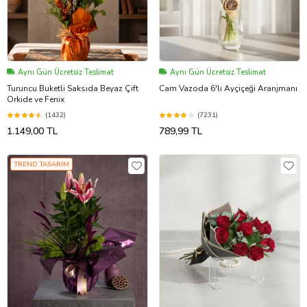
Aynı Gün Ücretsiz Teslimat
Aynı Gün Ücretsiz Teslimat
Turuncu Buketli Saksıda Beyaz Çift
Cam Vazoda 6'lı Ayçiçeği Aranjmanı
Orkide ve Fenix
(1432)
(7231)
1.149,00 TL
789,99 TL
TREND TASARIM