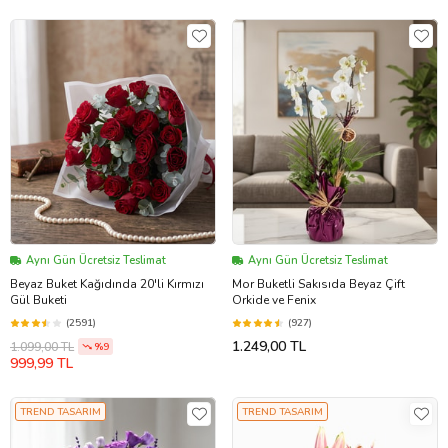
Aynı Gün Ücretsiz Teslimat
Aynı Gün Ücretsiz Teslimat
Beyaz Buket Kağıdında 20'li Kırmızı
Mor Buketli Sakısıda Beyaz Çift
Gül Buketi
Orkide ve Fenix
(2591)
(927)
1.249,00 TL
1.099,00 TL
%9
999,99 TL
TREND TASARIM
TREND TASARIM