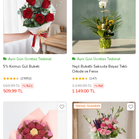
Aynı Gün Ücretsiz Teslimat
Aynı Gün Ücretsiz Teslimat
5'li Kırmızı Gül Buketi
Yeşil Buketli Saksıda Beyaz Tekli
Orkide ve Fenix
(29852)
(147)
569,99 TL
1.249,00 TL
%11
%8
509,99 TL
1.149,00 TL
TREND TASARIM