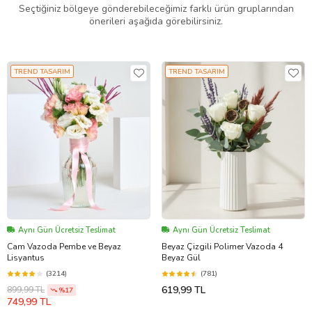
Seçtiğiniz bölgeye gönderebileceğimiz farklı ürün gruplarından
önerileri aşağıda görebilirsiniz.
TREND TASARIM
TREND TASARIM
Aynı Gün Ücretsiz Teslimat
Aynı Gün Ücretsiz Teslimat
Cam Vazoda Pembe ve Beyaz
Beyaz Çizgili Polimer Vazoda 4
Lisyantus
Beyaz Gül
(3214)
(781)
619,99 TL
899,99 TL
%17
749,99 TL