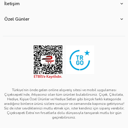
Çiçek Anlamları
İletişim
Çiçeksepeti Müşteri Politikası
Özel Günler
Bize Ulaşın
Ürün Güvenliği
Özel Günler
Mevsimlere Göre Çiçekler
Sıkça Sorulan Sorular
Kurumsal Müşterilerimiz
Sevgililer Günü Hediyeleri
Yenilebilir Çiçek Saklama Koşulları
Çiçeksepeti'nde Satış Yap
Reklamlarımız
Kadınlar Günü Hediyeleri
Site Haritası
Kolay İade
Kampanya Detayları
Anneler Günü Hediyeleri
Ürün Sıralama Kriterleri
Çiçeksepeti Pazaryeri Kolaylıkları
Duyarlı Pazarlama Hareketi
Babalar Günü Hediyeleri
Teslimat İpuçları
Ödeme Seçenekleri
Bilgi Toplumu Hizmetleri
Öğretmenler Günü Hediyeleri
Sipariş Güncelleme Süreçleri
Çiçeksepeti Üyelik Sözleşmesi
Yılbaşı Hediyeleri
Sipariş Görsel Onay
Kişisel Verilerin Korunması ve Gizlilik Politikası
Black Friday
Türkiye’nin önde gelen online alışveriş sitesi ve mobil uygulaması
Çiçeksepeti’nde, ihtiyacınız olan tüm ürünleri bulabilirsiniz. Çiçek, Çikolata,
Mesafeli Satış Sözleşmesi - Çiçek
Tıp Bayramı Hediyeleri
Hediye, Kişiye Özel Ürünler ve Hediye Setleri gibi birçok farklı kategoride
aradığınız binlerce ürünü sizlere sunuyor ve zamanında kapınıza getiriyoruz!
Mesafeli Satış Sözleşmesi - Hediye & Extra
Avukatlar Günü Hediyeleri
Siz de ister sevdiklerinizi mutlu etmek için, ister kendiniz için sipariş verebilir;
Çiçeksepeti Extra’nın fırsatlarla dolu dünyasıyla tanışarak mutlu bir gün
Çerez Politikası
Hemşireler Günü Hediyeleri
geçirebilirsiniz.
Bilgi Güvenliği Politikası
Eczacılık Günü Hediyeleri