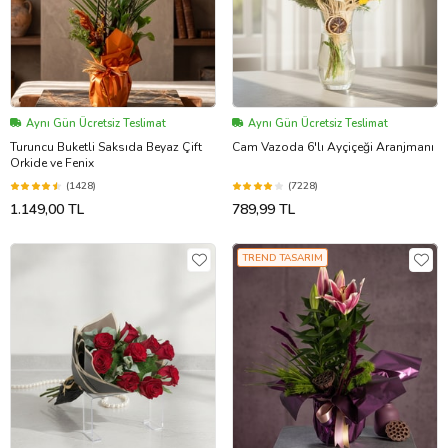
Aynı Gün Ücretsiz Teslimat
Aynı Gün Ücretsiz Teslimat
Turuncu Buketli Saksıda Beyaz Çift
Cam Vazoda 6'lı Ayçiçeği Aranjmanı
Orkide ve Fenix
(1428)
(7228)
1.149,00 TL
789,99 TL
TREND TASARIM