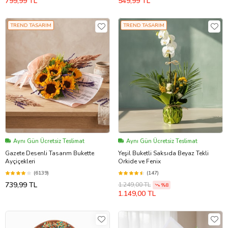
799,99 TL
549,99 TL
TREND TASARIM
TREND TASARIM
Aynı Gün Ücretsiz Teslimat
Aynı Gün Ücretsiz Teslimat
Gazete Desenli Tasarım Bukette
Yeşil Buketli Saksıda Beyaz Tekli
Ayçiçekleri
Orkide ve Fenix
(6139)
(147)
739,99 TL
1.249,00 TL
%8
1.149,00 TL