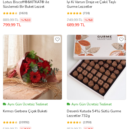
Lotus Biscoff®&KITKAT® ile
İyi Ki Varsın Draje ve Çakıl Taşlı
Süslemeli Bir Buket Lezzet
Gurme Lezzetler
(3620)
(726)
889,99 TL
749,99 TL
%10
%8
799,99 TL
689,99 TL
Aynı Gün Ücretsiz Teslimat
Aynı Gün Ücretsiz Teslimat
Kırmızı Gerbera Çiçek Buketi
Desenli Kutuda 54'lü Sütlü Gurme
Lezzetler 732g
(20992)
(1950)