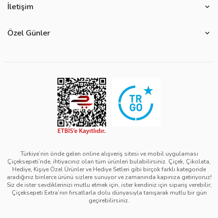
Çiçek Anlamları
İletişim
Çiçeksepeti Müşteri Politikası
Özel Günler
Bize Ulaşın
Ürün Güvenliği
Özel Günler
Mevsimlere Göre Çiçekler
Sıkça Sorulan Sorular
Kurumsal Müşterilerimiz
Sevgililer Günü Hediyeleri
Yenilebilir Çiçek Saklama Koşulları
Çiçeksepeti'nde Satış Yap
Reklamlarımız
Kadınlar Günü Hediyeleri
Site Haritası
Kolay İade
Kampanya Detayları
Anneler Günü Hediyeleri
Ürün Sıralama Kriterleri
Çiçeksepeti Pazaryeri Kolaylıkları
Duyarlı Pazarlama Hareketi
Babalar Günü Hediyeleri
Teslimat İpuçları
Ödeme Seçenekleri
Bilgi Toplumu Hizmetleri
Öğretmenler Günü Hediyeleri
Sipariş Güncelleme Süreçleri
Çiçeksepeti Üyelik Sözleşmesi
Yılbaşı Hediyeleri
Sipariş Görsel Onay
Kişisel Verilerin Korunması ve Gizlilik Politikası
Black Friday
Türkiye’nin önde gelen online alışveriş sitesi ve mobil uygulaması
Çiçeksepeti’nde, ihtiyacınız olan tüm ürünleri bulabilirsiniz. Çiçek, Çikolata,
Mesafeli Satış Sözleşmesi - Çiçek
Tıp Bayramı Hediyeleri
Hediye, Kişiye Özel Ürünler ve Hediye Setleri gibi birçok farklı kategoride
aradığınız binlerce ürünü sizlere sunuyor ve zamanında kapınıza getiriyoruz!
Mesafeli Satış Sözleşmesi - Hediye & Extra
Avukatlar Günü Hediyeleri
Siz de ister sevdiklerinizi mutlu etmek için, ister kendiniz için sipariş verebilir;
Çiçeksepeti Extra’nın fırsatlarla dolu dünyasıyla tanışarak mutlu bir gün
Çerez Politikası
Hemşireler Günü Hediyeleri
geçirebilirsiniz.
Bilgi Güvenliği Politikası
Eczacılık Günü Hediyeleri