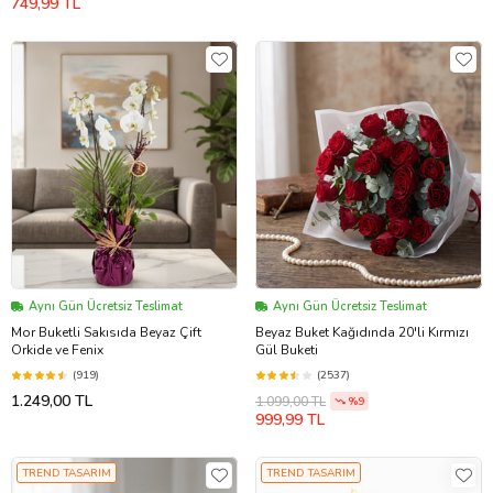
749,99 TL
Aynı Gün Ücretsiz Teslimat
Aynı Gün Ücretsiz Teslimat
Mor Buketli Sakısıda Beyaz Çift
Beyaz Buket Kağıdında 20'li Kırmızı
Orkide ve Fenix
Gül Buketi
(919)
(2537)
1.249,00 TL
1.099,00 TL
%9
999,99 TL
TREND TASARIM
TREND TASARIM