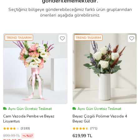
gönderilememektedir.
Seçtiğiniz bölgeye gönderebileceğimiz farklı ürün gruplarından
önerileri aşağıda görebilirsiniz.
TREND TASARIM
TREND TASARIM
Aynı Gün Ücretsiz Teslimat
Aynı Gün Ücretsiz Teslimat
Cam Vazoda Pembe ve Beyaz
Beyaz Çizgili Polimer Vazoda 4
Lisyantus
Beyaz Gül
(3183)
(771)
619,99 TL
899,99 TL
%17