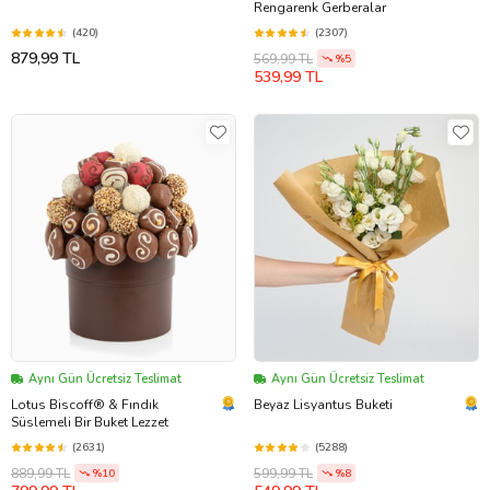
Rengarenk Gerberalar
(420)
(2307)
879,99 TL
569,99 TL
%5
539,99 TL
Aynı Gün Ücretsiz Teslimat
Aynı Gün Ücretsiz Teslimat
Lotus Biscoff® & Fındık
Beyaz Lisyantus Buketi
Süslemeli Bir Buket Lezzet
(2631)
(5288)
889,99 TL
599,99 TL
%10
%8