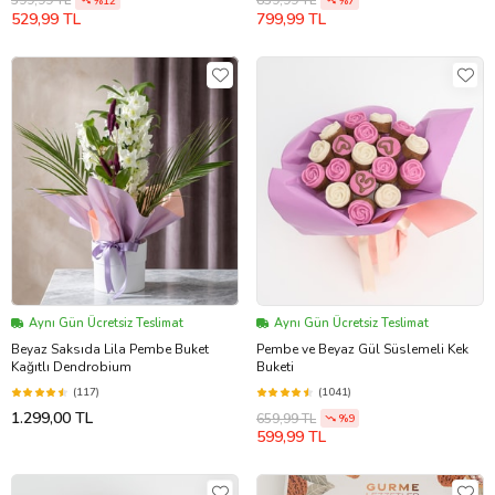
599,99 TL
859,99 TL
%12
%7
529,99 TL
799,99 TL
Aynı Gün Ücretsiz Teslimat
Aynı Gün Ücretsiz Teslimat
Beyaz Saksıda Lila Pembe Buket
Pembe ve Beyaz Gül Süslemeli Kek
Kağıtlı Dendrobium
Buketi
(117)
(1041)
1.299,00 TL
659,99 TL
%9
599,99 TL