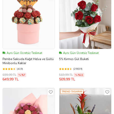
Aynı Gün Ücretsiz Teslimat
Aynı Gün Ücretsiz Teslimat
Pembe Saksıda Kağıt Helva ve Güllü
5'li Kırmızı Gül Buketi
Minibonlu Kekler
(419)
(29839)
699,99 TL
569,99 TL
%7
%11
649,99 TL
509,99 TL
TREND TASARIM