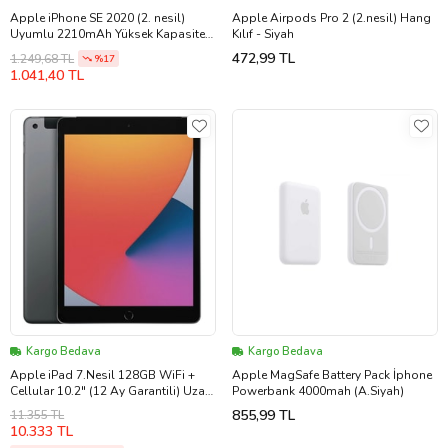
Apple iPhone SE 2020 (2. nesil)
Apple Airpods Pro 2 (2.nesil) Hang
Uyumlu 2210mAh Yüksek Kapasiteli
Kılıf - Siyah
Batarya Morfide M-Max – A Sınıf
472,99 TL
1.249,68 TL
%17
Hücre, 15 Ay Garantili
1.041,40 TL
Kargo Bedava
Kargo Bedava
Apple iPad 7.Nesil 128GB WiFi +
Apple MagSafe Battery Pack İphone
Cellular 10.2" (12 Ay Garantili) Uzay
Powerbank 4000mah (A.Siyah)
Gri Tablet - Yenilenmiş
855,99 TL
11.355 TL
10.333 TL