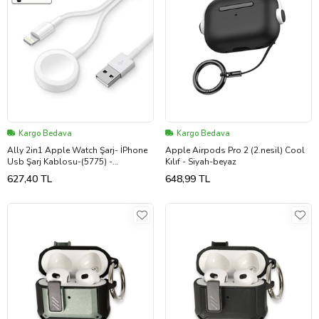
Kargo Bedava
Kargo Bedava
Ally 2in1 Apple Watch Şarj- İPhone
Apple Airpods Pro 2 (2.nesil) Cool
Usb Şarj Kablosu-(5775) -
Kılıf - Siyah-beyaz
GLST1361-8356
627,40 TL
648,99 TL