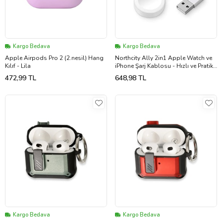
Kargo Bedava
Kargo Bedava
Apple Airpods Pro 2 (2.nesil) Hang
Northcity Ally 2in1 Apple Watch ve
Kılıf - Lila
iPhone Şarj Kablosu - Hızlı ve Pratik
Çözüm
472,99 TL
648,98 TL
Kargo Bedava
Kargo Bedava