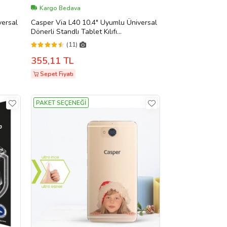
Kargo Bedava
versal
Casper Via L40 10.4" Uyumlu Üniversal
Dönerli Standlı Tablet Kılıfı
ye
+Dokunmatik Tablet Kalemi Hediye
(11)
(Beyaz)
355,11 TL
Sepet Fiyatı
PAKET SEÇENEĞİ