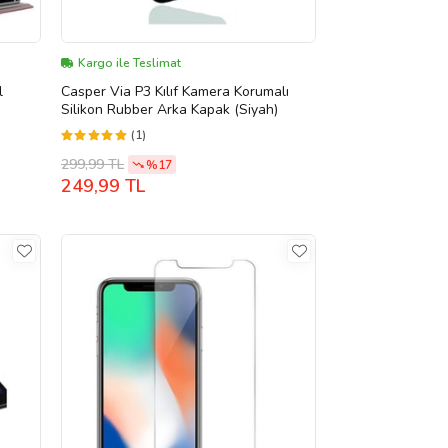
Kargo ile Teslimat
l
Casper Via P3 Kılıf Kamera Korumalı
Silikon Rubber Arka Kapak (Siyah)
ye
(1)
299,99 TL
%17
249,99 TL