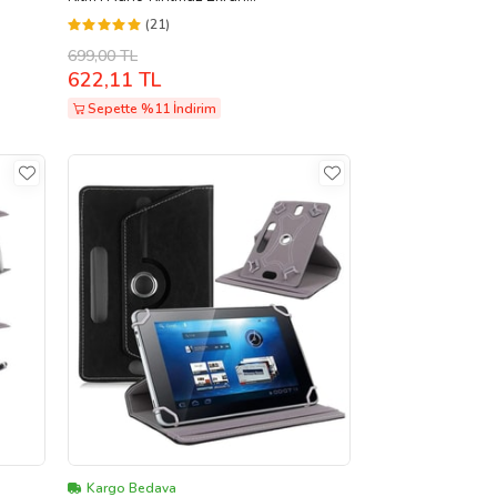
yaz)
Koruyucu+Dokunmatik Kalem (Kırmızı)
(21)
699,00 TL
622,11 TL
Sepette %11 İndirim
Kargo Bedava