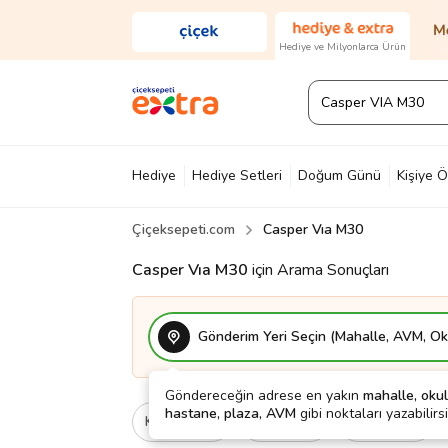
Hediye ve Milyonlarca Ürün
Hediye
Hediye Setleri
Doğum Günü
Kişiye Ö
Çiçeksepeti.com
Casper Vıa M30
Diğer
Ayakkabı & Çanta
Parfüm
Yapı Mark
Casper Vıa M30
için Arama Sonuçları
Gönderim Yeri Seçin (Mahalle, AVM, Oku
Göndereceğin adrese en yakın
mahalle, okul
hastane, plaza, AVM
gibi noktaları yazabilirsi
Kategori
Ne İçin
Cinsiyet