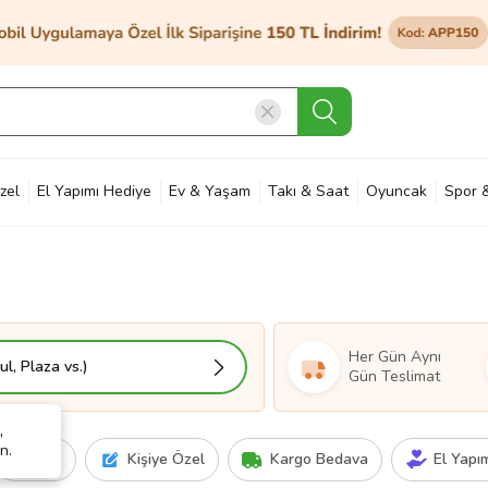
zel
El Yapımı Hediye
Ev & Yaşam
Takı & Saat
Oyuncak
Spor 
et & Bahçe
Petshop
Kozmetik
Otomotiv & Motosiklet
Hobi
Ann
Her Gün Aynı
l, Plaza vs.)
Gün Teslimat
,
n.
Fiyat
Kişiye Özel
Kargo Bedava
El Yapı