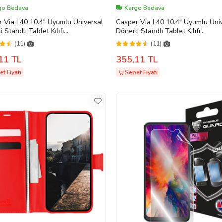
go Bedava
Kargo Bedava
 Via L40 10.4" Uyumlu Üniversal
Casper Via L40 10.4" Uyumlu Üni
i Standlı Tablet Kılıfı
Dönerli Standlı Tablet Kılıfı
nmatik Tablet Kalemi Hediye
+Dokunmatik Tablet Kalemi Hedi
(11)
(11)
az)
(Mürdüm)
11 TL
355,11 TL
t Fiyatı
Sepet Fiyatı