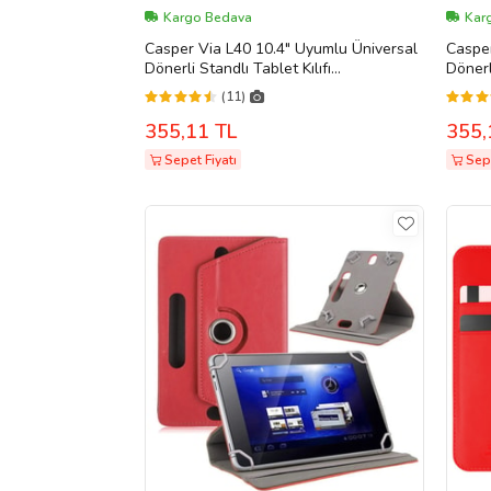
Kargo Bedava
Kar
Casper Via L40 10.4" Uyumlu Üniversal
Casper
Dönerli Standlı Tablet Kılıfı
Dönerl
+Dokunmatik Tablet Kalemi Hediye
+Doku
(11)
(Lacivert)
(Turku
355,11 TL
355,
Sepet Fiyatı
Sepe