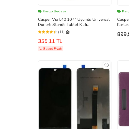
Kargo Bedava
Kar
Casper Via L40 10.4" Uyumlu Üniversal
Casper
Dönerli Standlı Tablet Kılıfı
Kartlı
+Dokunmatik Tablet Kalemi Hediye
Kapatm
(11)
899,
(Kırmızı)
(Kırmız
355,11 TL
Sepet Fiyatı