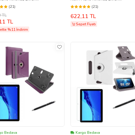
ucu+Dokunmatik Kalem (Lacivert)
Koruyucu+Dokunmatik Kalem (Be
(21)
(21)
0 TL
622,11 TL
11 TL
Sepet Fiyatı
ette %11 İndirim
go Bedava
Kargo Bedava