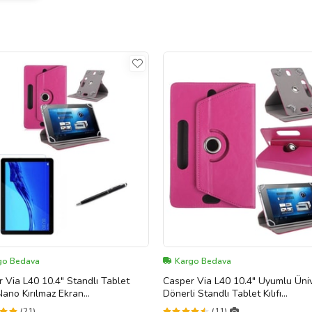
go Bedava
Kargo Bedava
 Via L40 10.4" Standlı Tablet
Casper Via L40 10.4" Uyumlu Üni
+Nano Kırılmaz Ekran
Dönerli Standlı Tablet Kılıfı
ucu+Dokunmatik Kalem (Pembe)
+Dokunmatik Tablet Kalemi Hedi
(21)
(11)