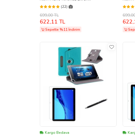
Koruyucu+Dokunmatik Kalem (Siyah)
Koruy
(22)
699,00 TL
699,0
622,11 TL
622,
Sepette %11 İndirim
Sep
Kargo Bedava
Kar