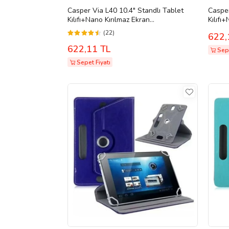
Casper Via L40 10.4" Standlı Tablet
Casper
Kılıfı+Nano Kırılmaz Ekran
Kılıfı
Koruyucu+Dokunmatik Kalem (Turkuaz)
Koruy
(22)
622,
622,11 TL
Sepe
Sepet Fiyatı