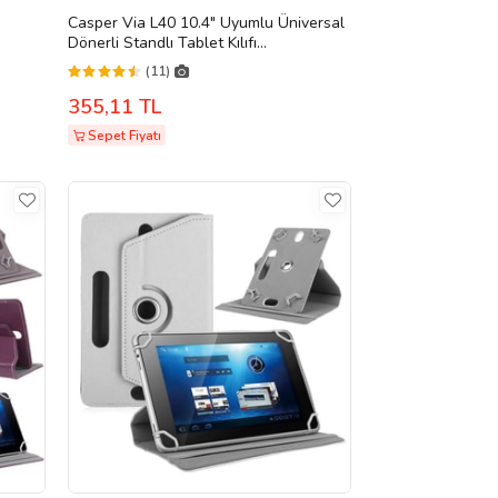
Casper Via L40 10.4" Uyumlu Üniversal
Dönerli Standlı Tablet Kılıfı
yaz)
+Dokunmatik Tablet Kalemi Hediye
(11)
(Siyah)
355,11 TL
Sepet Fiyatı