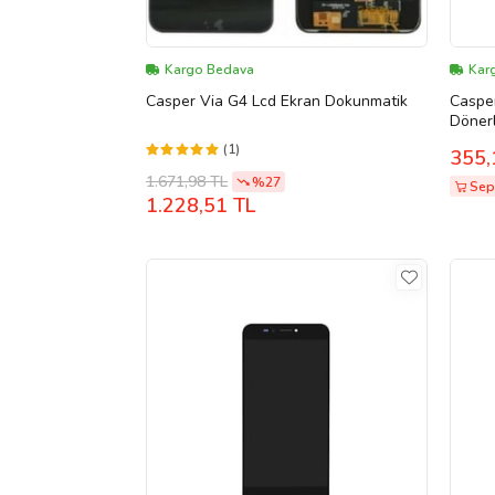
Kargo Bedava
Kar
Casper Via G4 Lcd Ekran Dokunmatik
Caspe
Dönerl
+Doku
(1)
355,
(Mürd
1.671,98 TL
%27
Sepe
1.228,51 TL