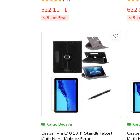
622,11 TL
622,
Sepet Fiyatı
Sepe
Kargo Bedava
Kar
Casper Via L40 10.4" Standlı Tablet
Casper
Kılıfı+Nano Kırılmaz Ekran
Kılıfı