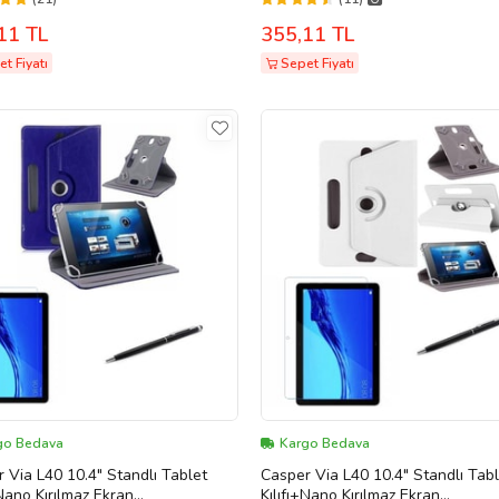
(Pembe)
11 TL
355,11 TL
t Fiyatı
Sepet Fiyatı
go Bedava
Kargo Bedava
 Via L40 10.4" Standlı Tablet
Casper Via L40 10.4" Standlı Tab
+Nano Kırılmaz Ekran
Kılıfı+Nano Kırılmaz Ekran