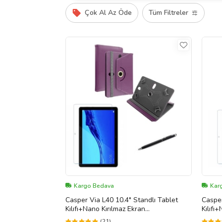
Çok Al Az Öde
Tüm Filtreler
Kargo Bedava
Kar
Casper Via L40 10.4" Standlı Tablet
Casper
Kılıfı+Nano Kırılmaz Ekran
Kılıfı
Koruyucu+Dokunmatik Kalem (Mor)
Koruy
(21)