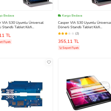
go Bedava
Kargo Bedava
r VIA S30 Uyumlu Üniversal
Casper VIA S30 Uyumlu Üniversa
i Standlı Tablet Kılıfı
Dönerli Standlı Tablet Kılıfı
nmatik Tablet Kalemi Hediye
+Dokunmatik Tablet Kalemi Hedi
(2)
11 TL
üm)
(Pembe)
355,11 TL
t Fiyatı
Sepet Fiyatı