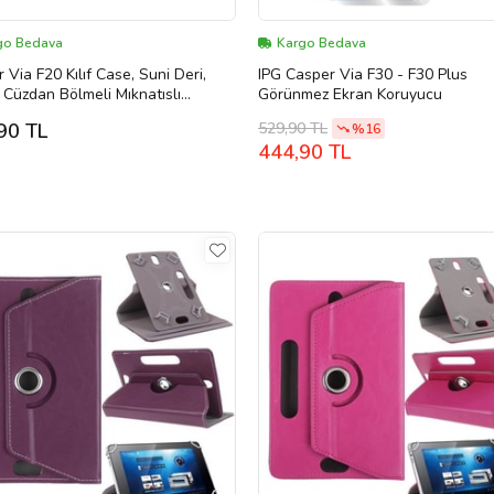
go Bedava
Kargo Bedava
 Via F20 Kılıf Case, Suni Deri,
IPG Casper Via F30 - F30 Plus
k Cüzdan Bölmeli Mıknatıslı
Görünmez Ekran Koruyucu
a kopçalı Standlı Kapaklı Kılıf
529,90 TL
90 TL
%16
ı)
444,90 TL