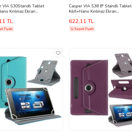
 VIA S30Standlı Tablet
Casper VIA S38 8" Standlı Tablet
+Nano Kırılmaz Ekran
Kılıfı+Nano Kırılmaz Ekran
ucu+Dokunmatik Kalem (Mürdüm)
Koruyucu+Dokunmatik Kalem (Be
11 TL
622,11 TL
t Fiyatı
Sepet Fiyatı