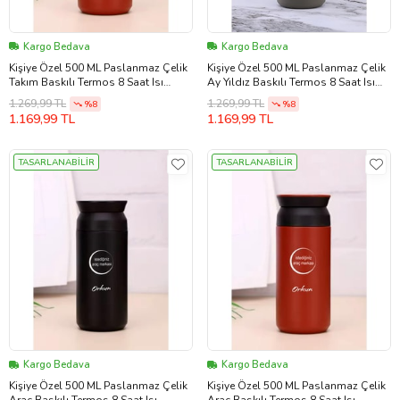
Kargo Bedava
Kargo Bedava
Kişiye Özel 500 ML Paslanmaz Çelik
Kişiye Özel 500 ML Paslanmaz Çelik
Takım Baskılı Termos 8 Saat Isı
Ay Yıldız Baskılı Termos 8 Saat Isı
Koruma Kahve ve Çay Termosu
Koruma Kahve ve Çay Termosu (Bej)
1.269,99 TL
1.269,99 TL
%8
%8
(Kırmızı)
1.169,99 TL
1.169,99 TL
TASARLANABİLİR
TASARLANABİLİR
Kargo Bedava
Kargo Bedava
Kişiye Özel 500 ML Paslanmaz Çelik
Kişiye Özel 500 ML Paslanmaz Çelik