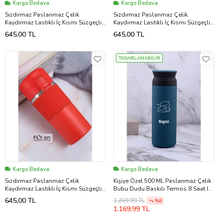
Kargo Bedava
Kargo Bedava
Sızdırmaz Paslanmaz Çelik
Sızdırmaz Paslanmaz Çelik
Kaydırmaz Lastikli İç Kısmı Süzgeçli
Kaydırmaz Lastikli İç Kısmı Süzgeçli
Araç Ofis Çay Kahve Termos Mug
Araç Ofis Çay Kahve Termos Mug
645,00 TL
645,00 TL
400 ML
400 ML
TASARLANABİLİR
Kargo Bedava
Kargo Bedava
Sızdırmaz Paslanmaz Çelik
Kişiye Özel 500 ML Paslanmaz Çelik
Kaydırmaz Lastikli İç Kısmı Süzgeçli
Bubu Dudu Baskılı Termos 8 Saat Isı
Araç Ofis Çay Kahve Termos Mug
Koruma Kahve ve Çay Termosu
645,00 TL
1.269,99 TL
%8
400 ML
(Mavi)
1.169,99 TL