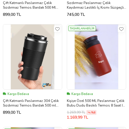
Çift Katmanlı Paslanmaz Çelik
Sızdırmaz Paslanmaz Çelik
Sızdırmaz Termos Bardak 500 Ml
Kaydırmaz Lastikli İç Kısmı Süzgeçli
Kupa Araç Kahve Çay Termos -549
Araç Ofis Çay Kahve Termos Mug
899,00 TL
745,00 TL
400 ML
TASARLANABİLİR
Kargo Bedava
Kargo Bedava
Çift Katmanlı Paslanmaz 304 Çelik
Kişiye Özel 500 ML Paslanmaz Çelik
Sızdırmaz Termos Bardak 500 ml
Bubu Dudu Baskılı Termos 8 Saat Isı
Kupa Araç Kahve Çay Termos ,Mug
Koruma Kahve ve Çay Termosu
899,00 TL
1.269,99 TL
%8
(Kırmızı)
1.169,99 TL