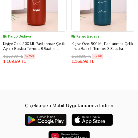
Kargo Bedava
Kargo Bedava
Kişiye Özel 500 ML Paslanmaz Çelik
Kişiye Özel 500 ML Paslanmaz Çelik
Ayıcık Baskılı Termos 8 Saat Isı
İmza Baskılı Termos 8 Saat Isı
Koruma Kahve ve Çay Termosu
Koruma Kahve ve Çay Termosu
1.269,99 TL
1.269,99 TL
%8
%8
(Kırmızı)
(Mavi)
1.169,99 TL
1.169,99 TL
Çiçeksepeti Mobil Uygulamamızı İndirin