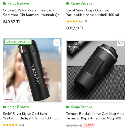
Kargo Bedava
Kargo Bedava
Cooker 1393-2 Paslanmaz Çelik
Sedef Silver Kişiye Özel İsim
Sızdırmaz Çift Katmanlı Yalıtımlı Çay
Yazılabilir Hediyelik İsimli 400 mL
Kahve Termosu Lacivert 350 ml
Paslanmaz Çelik Thermos Bardak
649,37 TL
(18)
Mug Kahve Çay Termos (Gold)
899,99 TL
TASARLANABİLİR
Kargo Bedava
Kargo Bedava
Sedef Silver Kişiye Özel İsim
Termos Bardak Kahve Çay Mug Araç
Yazılabilir Hediyelik İsimli 400 mL
Termosu Kapaklı Termos Mug 500ml
Paslanmaz Çelik Thermos Bardak
Paslanmaz Çelik (Siyah)
(20)
650,00 TL
%31
Mug Kahve Çay Termos (Siyah)