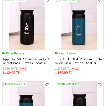
Kargo Bedava
Kargo Bedava
Kişiye Özel 500 ML Paslanmaz Çelik
Kişiye Özel 500 ML Paslanmaz Çelik
Kelebek Baskılı Termos 8 Saat Isı
Ayıcık Baskılı Termos 8 Saat Isı
Koruma Kahve ve Çay Termosu
Koruma Kahve ve Çay Termosu
1.269,99 TL
1.269,99 TL
%8
%8
(Siyah)
(Mavi)
1.169,99 TL
1.169,99 TL
TASARLANABİLİR
TASARLANABİLİR