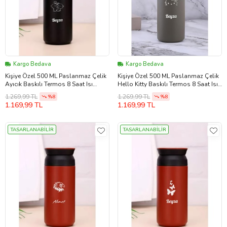
Kargo Bedava
Kargo Bedava
Kişiye Özel 500 ML Paslanmaz Çelik
Kişiye Özel 500 ML Paslanmaz Çelik
Ayıcık Baskılı Termos 8 Saat Isı
Hello Kitty Baskılı Termos 8 Saat Isı
Koruma Kahve ve Çay Termosu
Koruma Kahve ve Çay Termosu (Bej)
1.269,99 TL
1.269,99 TL
%8
%8
(Siyah)
1.169,99 TL
1.169,99 TL
TASARLANABİLİR
TASARLANABİLİR