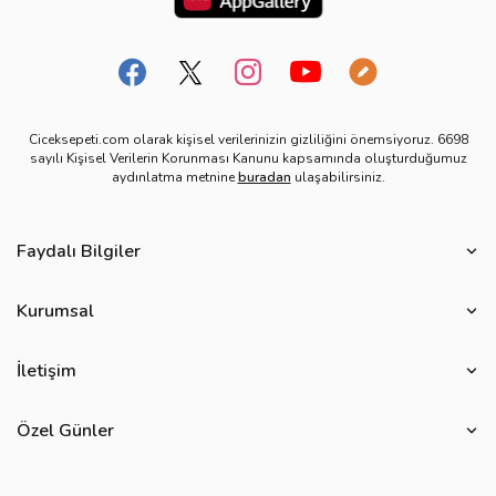
Ciceksepeti.com olarak kişisel verilerinizin gizliliğini önemsiyoruz. 6698
sayılı Kişisel Verilerin Korunması Kanunu kapsamında oluşturduğumuz
aydınlatma metnine
buradan
ulaşabilirsiniz.
Faydalı Bilgiler
Çiçek Bakımı
Kurumsal
Çiçek Eşliğinde Notlar
Hakkımızda
Çiçek Anlamları
İletişim
Çiçeksepeti Müşteri Politikası
Özel Günler
Bize Ulaşın
Ürün Güvenliği
Özel Günler
Mevsimlere Göre Çiçekler
Sıkça Sorulan Sorular
Kurumsal Müşterilerimiz
Sevgililer Günü Hediyeleri
Yenilebilir Çiçek Saklama Koşulları
Çiçeksepeti'nde Satış Yap