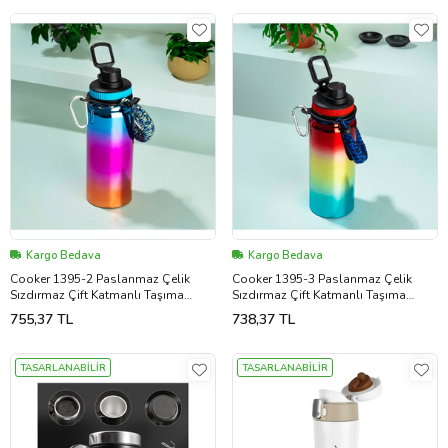
Kargo Bedava
Kargo Bedava
Cooker 1395-2 Paslanmaz Çelik
Cooker 1395-3 Paslanmaz Çelik
Sızdırmaz Çift Katmanlı Taşıma
Sızdırmaz Çift Katmanlı Taşıma
Askılı Çay Kahve Termosu Mavi 700
Askılı Çay Kahve Termosu Kırmızı
755,37 TL
738,37 TL
ml
700 ml
TASARLANABİLİR
TASARLANABİLİR