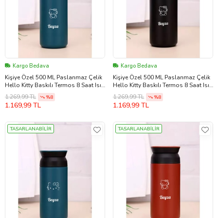
Kargo Bedava
Kargo Bedava
Kişiye Özel 500 ML Paslanmaz Çelik
Kişiye Özel 500 ML Paslanmaz Çelik
Hello Kitty Baskılı Termos 8 Saat Isı
Hello Kitty Baskılı Termos 8 Saat Isı
Koruma Kahve ve Çay Termosu
Koruma Kahve ve Çay Termosu
1.269,99 TL
1.269,99 TL
%8
%8
(Mavi)
(Siyah)
1.169,99 TL
1.169,99 TL
TASARLANABİLİR
TASARLANABİLİR