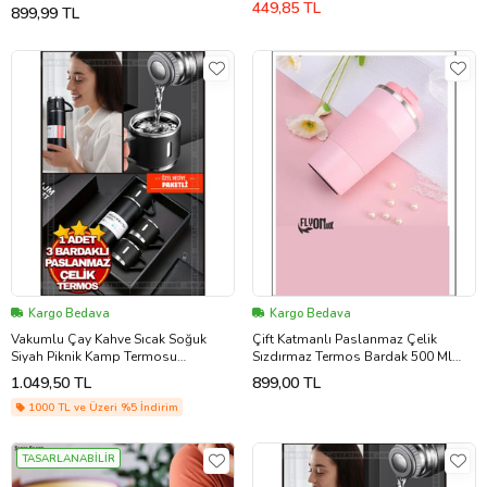
449,85 TL
899,99 TL
Kargo Bedava
Kargo Bedava
Vakumlu Çay Kahve Sıcak Soğuk
Çift Katmanlı Paslanmaz Çelik
Siyah Piknik Kamp Termosu
Sızdırmaz Termos Bardak 500 Ml
Paslanmaz Çelik 3 Bardaklı 500 Ml
Kupa Araç Kahve Çay Termos -549
1.049,50 TL
899,00 TL
Termos Set
1000 TL ve Üzeri %5 İndirim
TASARLANABİLİR