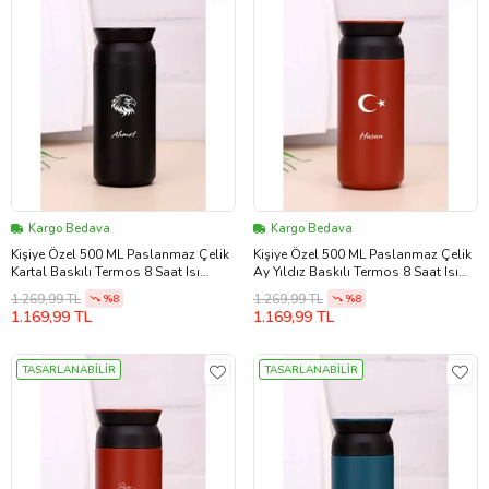
Kargo Bedava
Kargo Bedava
Kişiye Özel 500 ML Paslanmaz Çelik
Kişiye Özel 500 ML Paslanmaz Çelik
Kartal Baskılı Termos 8 Saat Isı
Ay Yıldız Baskılı Termos 8 Saat Isı
Koruma Kahve ve Çay Termosu
Koruma Kahve ve Çay Termosu
1.269,99 TL
1.269,99 TL
%8
%8
(Siyah)
(Kırmızı)
1.169,99 TL
1.169,99 TL
TASARLANABİLİR
TASARLANABİLİR