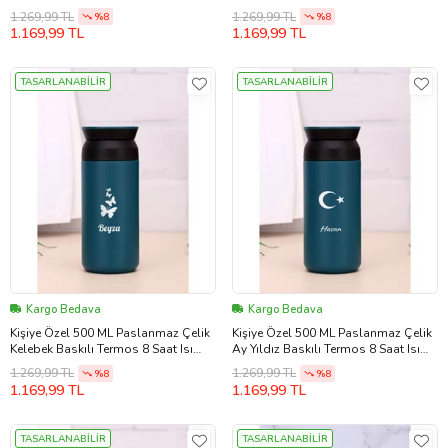
Koruma Kahve ve Çay Termosu
Koruma Kahve ve Çay Termosu
1.269,99 TL
1.269,99 TL
%8
%8
(Kırmızı)
(Siyah)
1.169,99 TL
1.169,99 TL
TASARLANABİLİR
TASARLANABİLİR
Kargo Bedava
Kargo Bedava
Kişiye Özel 500 ML Paslanmaz Çelik
Kişiye Özel 500 ML Paslanmaz Çelik
Kelebek Baskılı Termos 8 Saat Isı
Ay Yıldız Baskılı Termos 8 Saat Isı
Koruma Kahve ve Çay Termosu
Koruma Kahve ve Çay Termosu
1.269,99 TL
1.269,99 TL
%8
%8
(Mavi)
(Mavi)
1.169,99 TL
1.169,99 TL
TASARLANABİLİR
TASARLANABİLİR