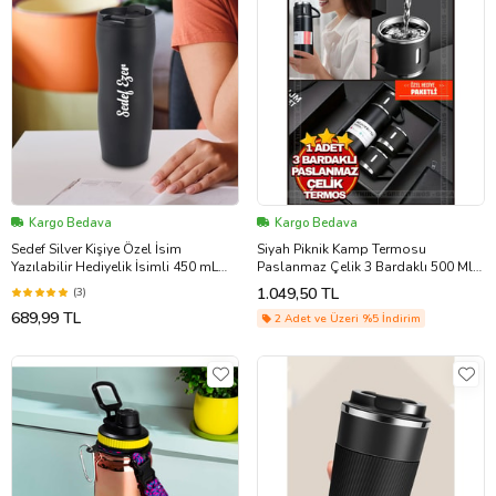
Kargo Bedava
Kargo Bedava
Sedef Silver Kişiye Özel İsim
Siyah Piknik Kamp Termosu
Yazılabilir Hediyelik İsimli 450 mL
Paslanmaz Çelik 3 Bardaklı 500 Ml
Paslanmaz Çelik Termos Bardak
Vakumlu Çay Kahve Sıcak Soğuk
1.049,50 TL
(3)
Mug Kahve Çay Kilitli Kapak
Termos Set
689,99 TL
Thermos Matara
2 Adet ve Üzeri %5 İndirim