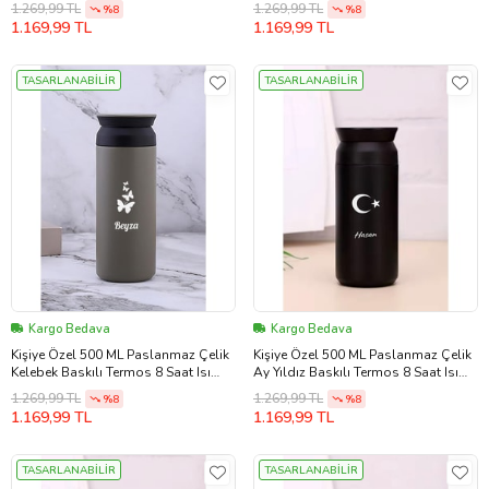
1.269,99 TL
1.269,99 TL
%8
%8
(Siyah)
(Kırmızı)
1.169,99 TL
1.169,99 TL
TASARLANABİLİR
TASARLANABİLİR
Kargo Bedava
Kargo Bedava
Kişiye Özel 500 ML Paslanmaz Çelik
Kişiye Özel 500 ML Paslanmaz Çelik
Kelebek Baskılı Termos 8 Saat Isı
Ay Yıldız Baskılı Termos 8 Saat Isı
Koruma Kahve ve Çay Termosu (Bej)
Koruma Kahve ve Çay Termosu
1.269,99 TL
1.269,99 TL
%8
%8
(Siyah)
1.169,99 TL
1.169,99 TL
TASARLANABİLİR
TASARLANABİLİR