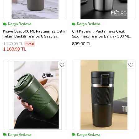
Kargo Bedava
Kargo Bedava
Kişiye Özel 500 ML Paslanmaz Çelik
Çift Katmanlı Paslanmaz Çelik
Takım Baskılı Termos 8 Saat Isı
Sızdırmaz Termos Bardak 500 Ml
Koruma Kahve ve Çay Termosu (Bej)
Kupa Araç Kahve Çay Termos -549
899,00 TL
1.269,99 TL
%8
1.169,99 TL
Kargo Bedava
Kargo Bedava