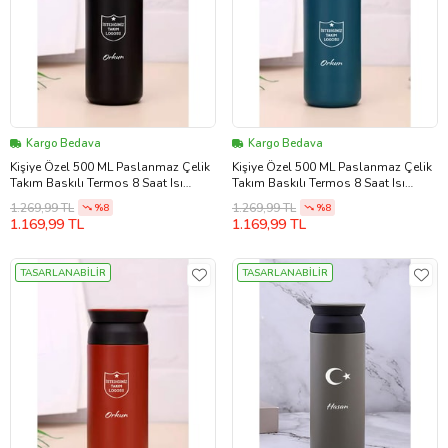
Kargo Bedava
Kargo Bedava
Kişiye Özel 500 ML Paslanmaz Çelik
Kişiye Özel 500 ML Paslanmaz Çelik
Takım Baskılı Termos 8 Saat Isı
Takım Baskılı Termos 8 Saat Isı
Koruma Kahve ve Çay Termosu
Koruma Kahve ve Çay Termosu
1.269,99 TL
1.269,99 TL
%8
%8
(Siyah)
(Mavi)
1.169,99 TL
1.169,99 TL
TASARLANABİLİR
TASARLANABİLİR