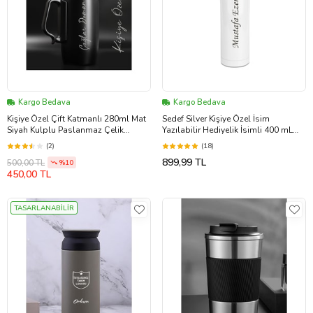
Kargo Bedava
Kargo Bedava
Kişiye Özel Çift Katmanlı 280ml Mat
Sedef Silver Kişiye Özel İsim
Siyah Kulplu Paslanmaz Çelik
Yazılabilir Hediyelik İsimli 400 mL
Termos Bardak Mug Kupa Çay Kahve
Paslanmaz Çelik Thermos Bardak
(2)
(18)
Mug Kahve Çay Termos (Beyaz)
899,99 TL
500,00 TL
%10
450,00 TL
TASARLANABİLİR