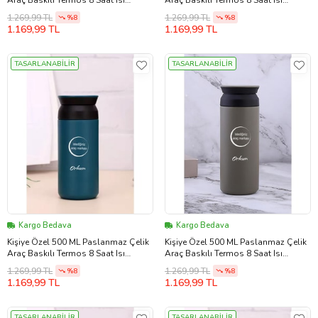
Araç Baskılı Termos 8 Saat Isı
Araç Baskılı Termos 8 Saat Isı
Koruma Kahve ve Çay Termosu
Koruma Kahve ve Çay Termosu
1.269,99 TL
1.269,99 TL
%8
%8
(Siyah)
(Kırmızı)
1.169,99 TL
1.169,99 TL
TASARLANABİLİR
TASARLANABİLİR
Kargo Bedava
Kargo Bedava
Kişiye Özel 500 ML Paslanmaz Çelik
Kişiye Özel 500 ML Paslanmaz Çelik
Araç Baskılı Termos 8 Saat Isı
Araç Baskılı Termos 8 Saat Isı
Koruma Kahve ve Çay Termosu
Koruma Kahve ve Çay Termosu (Bej)
1.269,99 TL
1.269,99 TL
%8
%8
(Mavi)
1.169,99 TL
1.169,99 TL
TASARLANABİLİR
TASARLANABİLİR