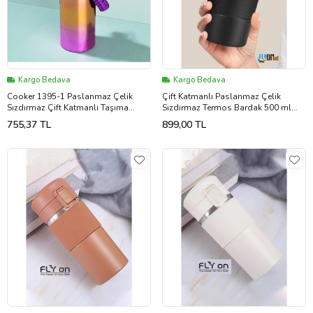
Kargo Bedava
Kargo Bedava
Cooker 1395-1 Paslanmaz Çelik
Çift Katmanlı Paslanmaz Çelik
Sızdırmaz Çift Katmanlı Taşıma
Sızdırmaz Termos Bardak 500 ml
Askılı Çay Kahve Termosu Bakır 700
Kupa Araç Kahve Çay Termos -549
755,37 TL
899,00 TL
ml