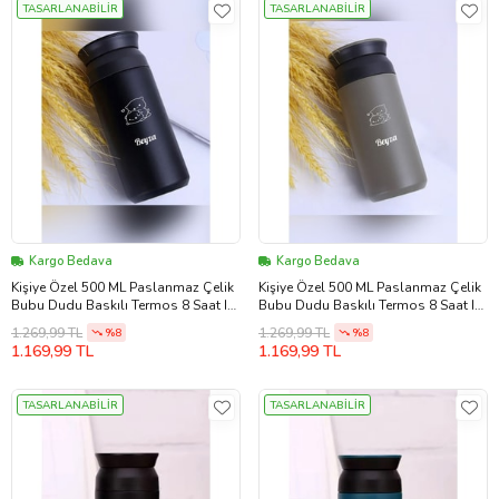
TASARLANABİLİR
TASARLANABİLİR
Kargo Bedava
Kargo Bedava
Kişiye Özel 500 ML Paslanmaz Çelik
Kişiye Özel 500 ML Paslanmaz Çelik
Bubu Dudu Baskılı Termos 8 Saat Isı
Bubu Dudu Baskılı Termos 8 Saat Isı
Koruma Kahve ve Çay Termosu
Koruma Kahve ve Çay Termosu (Bej)
1.269,99 TL
1.269,99 TL
%8
%8
(Siyah)
1.169,99 TL
1.169,99 TL
TASARLANABİLİR
TASARLANABİLİR