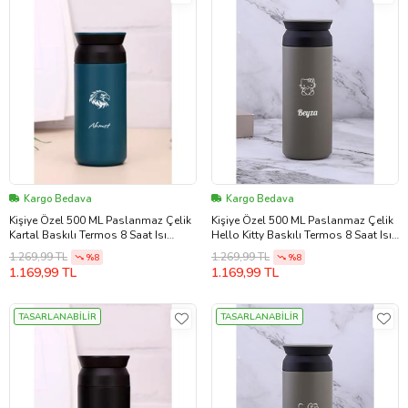
Kargo Bedava
Kargo Bedava
Kişiye Özel 500 ML Paslanmaz Çelik
Kişiye Özel 500 ML Paslanmaz Çelik
Kartal Baskılı Termos 8 Saat Isı
Hello Kitty Baskılı Termos 8 Saat Isı
Koruma Kahve ve Çay Termosu
Koruma Kahve ve Çay Termosu (Bej)
1.269,99 TL
1.269,99 TL
%8
%8
(Mavi)
1.169,99 TL
1.169,99 TL
TASARLANABİLİR
TASARLANABİLİR