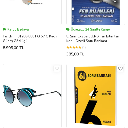
Kargo Bedava
Ücretsiz / 24 Saatte Kargo
Fendi FF 0190S 000 FQ 57 G Kadın
8. Sınıf Ekspert U.P.S Fen Bilimleri
Güneş Gözlüğü
Konu Özetli Soru Bankası
8.995,00 TL
(1)
385,00 TL