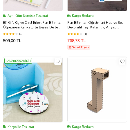
Aynı Gün Ücretsiz Teslimat
Kargo Bedava
BK Gift Kişiye Özel Erkek Fen Bilimleri
Fen Bilimleri Öğretmeni Hediye Seti
Öğretmeni Karikatürlü Beyaz Defter
Dekoratif Taş, Kalemlik, Ahşap
Kalem Ve Anahtarlık Hediye Seti-3
Altlıklı Türk Kahvesi Fincanı, Ahşap
(1)
(1)
(Model 1)
Anahtarlık Hediye (Model 8)
509,00 TL
768,73 TL
Sepet Fiyatı
TASARLANABİLİR
Kargo ile Teslimat
Kargo Bedava