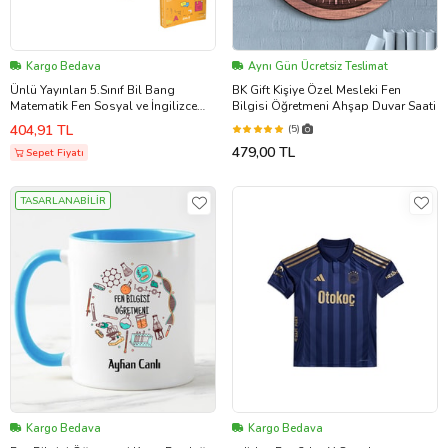
Kargo Bedava
Aynı Gün Ücretsiz Teslimat
Ünlü Yayınları 5.Sınıf Bil Bang
BK Gift Kişiye Özel Mesleki Fen
Matematik Fen Sosyal ve İngilizce
Bilgisi Öğretmeni Ahşap Duvar Saati
Soru Bankası Seti 4 Kitap
404,91 TL
(5)
479,00 TL
Sepet Fiyatı
TASARLANABİLİR
Kargo Bedava
Kargo Bedava