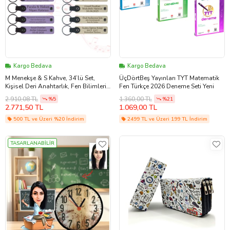
Kargo Bedava
Kargo Bedava
M Menekşe & S Kahve, 34’lü Set,
ÜçDörtBeş Yayınları TYT Matematik
Kişisel Deri Anahtarlık, Fen Bilimleri
Fen Türkçe 2026 Deneme Seti Yeni
Öğretmeninden Karne Sürprizi
2.910,08 TL
1.360,00 TL
%5
%21
2.771,50 TL
1.069,00 TL
500 TL ve Üzeri %20 İndirim
2499 TL ve Üzeri 199 TL İndirim
TASARLANABİLİR