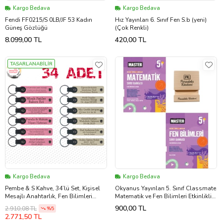
Kargo Bedava
Kargo Bedava
Fendi FF0215/S 0LB/JF 53 Kadın
Hız Yayınları 6. Sınıf Fen S.b (yeni)
Güneş Gözlüğü
(Çok Renkli)
8.099,00 TL
420,00 TL
TASARLANABİLİR
Kargo Bedava
Kargo Bedava
Pembe & S Kahve, 34’lü Set, Kişisel
Okyanus Yayınları 5. Sınıf Classmate
Mesajlı Anahtarlık, Fen Bilimleri
Matematik ve Fen Bilimleri Etkinlikli
Öğretmeninden Sınıfına Hatıra
Soru Bankası + Telefon S.
900,00 TL
2.910,08 TL
%5
2.771,50 TL