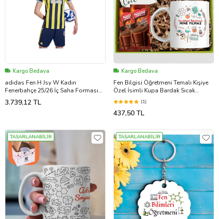
Kargo Bedava
Kargo Bedava
adidas Fen H Jsy W Kadın
Fen Bilgisi Öğretmeni Temalı Kişiye
Fenerbahçe 25/26 İç Saha Forması
Özel İsimli Kupa Bardak Sıcak
KD7285 Sarı
Çikolata Hediye Seti
3.739,12 TL
(1)
437,50 TL
TASARLANABİLİR
TASARLANABİLİR