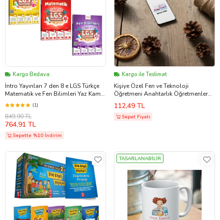
Kargo Bedava
Kargo ile Teslimat
İntro Yayınları 7 den 8 e LGS Türkçe
Kişiye Özel Fen ve Teknoloji
Matematik ve Fen Bilimleri Yaz Kampı
Öğretmeni Anahtarlık Öğretmenler
Seti 3 Kitap
Günü Hediyesi (Krem)
112,49 TL
(1)
849,90 TL
Sepet Fiyatı
764,91 TL
Sepette %10 İndirim
TASARLANABİLİR