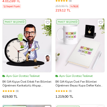
4.012,69 TL
(1)
259,90 TL
Sepet Fiyatı
%16
219,12 TL
PAKET SEÇENEĞİ
PAKET SEÇENEĞİ
Aynı Gün Ücretsiz Teslimat
Aynı Gün Ücretsiz Teslimat
BK Gift Kişiye Özel Erkek Fen Bilimleri
BK Gift Kişiye Özel Fen Bilimleri
Öğretmeni Karikatürlü Ahşap
Öğretmeni Beyaz Kupa Defter Kalem
Masaüstü Biblo Saat-3 (Beyaz)
ve İsimli Papatya Kolye Hediye Seti-3
(1)
(1)
(Model 1)
619,00 TL
1.219,00 TL