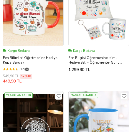
Kargo Bedava
Kargo Bedava
Fen Bilimleri Öğretmenine Hediye
Fen Bilgisi Öğretmenine İsimli
Kupa Bardak
Hediye Seti - Öğretmenler Günü
Hediyesi
1.299,90 TL
(17)
549,90 TL
%18
449,90 TL
TASARLANABİLİR
TASARLANABİLİR