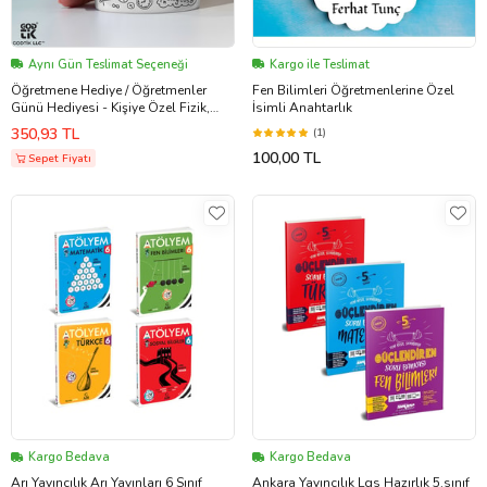
Aynı Gün Teslimat Seçeneği
Kargo ile Teslimat
Öğretmene Hediye / Öğretmenler
Fen Bilimleri Öğretmenlerine Özel
Günü Hediyesi - Kişiye Özel Fizik,
İsimli Anahtarlık
Kimya, Biyoloji, Matematik, Fen
350,93 TL
(1)
Bilgisi Formülleri Premium Porselen
100,00 TL
Kupa GDTK-901016
Sepet Fiyatı
Kargo Bedava
Kargo Bedava
Arı Yayıncılık Arı Yayınları 6 Sınıf
Ankara Yayıncılık Lgs Hazırlık 5.sınıf