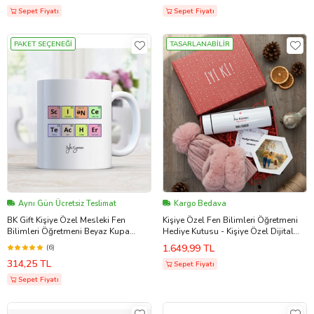
Sepet Fiyatı
Sepet Fiyatı
PAKET SEÇENEĞİ
TASARLANABİLİR
Aynı Gün Ücretsiz Teslimat
Kargo Bedava
BK Gift Kişiye Özel Mesleki Fen
Kişiye Özel Fen Bilimleri Öğretmeni
Bilimleri Öğretmeni Beyaz Kupa
Hediye Kutusu - Kişiye Özel Dijital
Bardak - 3
Göstergeli Termos, Kulaklık, Bere,
1.649,99 TL
(6)
Altıgen Fotoğraf Çerçevesi
314,25 TL
Öğretmenler Günü Hediyesi (Beyaz)
Sepet Fiyatı
Sepet Fiyatı