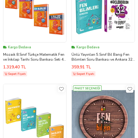
Kargo Bedava
Kargo Bedava
Mozaik 8.Sınıf Türkçe Matematik Fen
Ünlü Yayınları 5.Sınıf Bil Bang Fen
ve İnkılap Tarihi Soru Bankası Seti 4
Bilimleri Soru Bankası ve Ankara 32
Kitap
Haftalık Deneme Seti 2 Kitap
1.319,40 TL
359,91 TL
Sepet Fiyatı
Sepet Fiyatı
PAKET SEÇENEĞİ