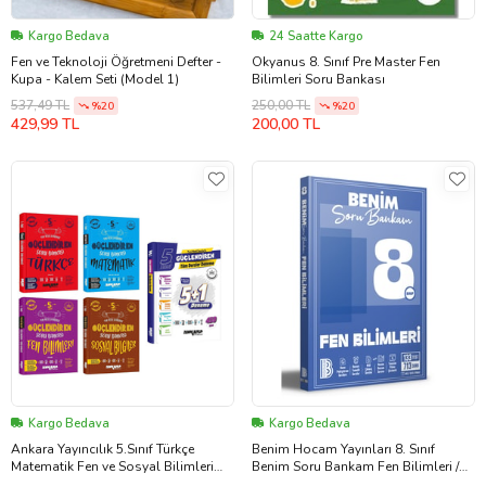
Kargo Bedava
24 Saatte Kargo
Fen ve Teknoloji Öğretmeni Defter -
Okyanus 8. Sınıf Pre Master Fen
Kupa - Kalem Seti (Model 1)
Bilimleri Soru Bankası
537,49 TL
250,00 TL
%20
%20
429,99 TL
200,00 TL
Kargo Bedava
Kargo Bedava
Ankara Yayıncılık 5.Sınıf Türkçe
Benim Hocam Yayınları 8. Sınıf
Matematik Fen ve Sosyal Bilimleri
Benim Soru Bankam Fen Bilimleri /
Soru Bankası ile Deneme Seti 5 Kitap
Kolektif / Benim Hocam Yayınları /