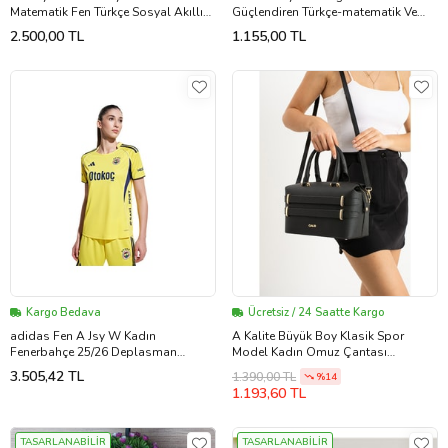
Matematik Fen Türkçe Sosyal Akıllı
Güçlendiren Türkçe-matematik Ve
Atölyem Seti 4 Kitap 2024 (Çok
Fen Bilimleri Soru Bankası (Çok
2.500,00 TL
1.155,00 TL
Renkli)
Renkli)
Kargo Bedava
Ücretsiz / 24 Saatte Kargo
adidas Fen A Jsy W Kadın
A Kalite Büyük Boy Klasik Spor
Fenerbahçe 25/26 Deplasman
Model Kadın Omuz Çantası
Forması KD7317 Sarı
FENDİ-491 (Siyah)
3.505,42 TL
1.390,00 TL
%14
1.193,60 TL
TASARLANABİLİR
TASARLANABİLİR