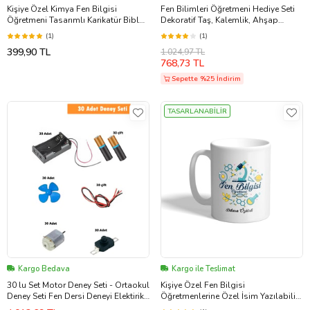
Kişiye Özel Kimya Fen Bilgisi
Fen Bilimleri Öğretmeni Hediye Seti
Öğretmeni Tasarımlı Karikatür Biblo
Dekoratif Taş, Kalemlik, Ahşap
286
Altlıklı Türk Kahvesi Fincanı, Ahşap
(1)
(1)
Anahtarlık Hediye (Model 1)
399,90 TL
1.024,97 TL
768,73 TL
Sepette %25 İndirim
TASARLANABİLİR
Kargo Bedava
Kargo ile Teslimat
30 lu Set Motor Deney Seti - Ortaokul
Kişiye Özel Fen Bilgisi
Deney Seti Fen Dersi Deneyi Elektirik
Öğretmenlerine Özel İsim Yazılabilir
Deneyi (Çok Renkli)
Kupa Bardak 03