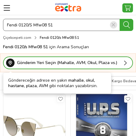
Çiçeksepeti.com
Fendi 0120/s Mfw08 51
Fendi 0120/s Mfw08 51
için Arama Sonuçları
Gönderim Yeri Seçin (Mahalle, AVM, Okul, Plaza vs.)
Göndereceğin adrese en yakın
mahalle, okul,
Filtrele
Sırala
Kişiye Özel
Kargo Bedav
hastane, plaza, AVM
gibi noktaları yazabilirsin.