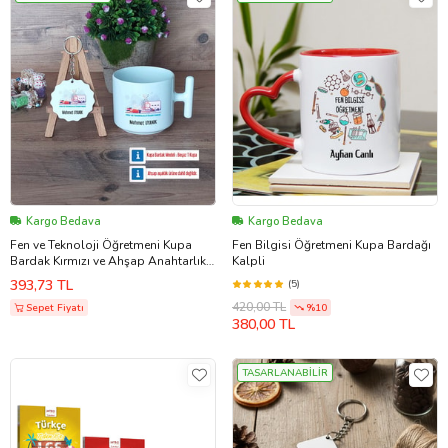
Kargo Bedava
Kargo Bedava
Fen ve Teknoloji Öğretmeni Kupa
Fen Bilgisi Öğretmeni Kupa Bardağı
Bardak Kırmızı ve Ahşap Anahtarlık
Kalpli
Hediye (Model 11)
393,73 TL
(5)
420,00 TL
Sepet Fiyatı
%10
380,00 TL
TASARLANABİLİR