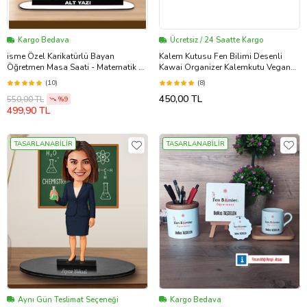
Kargo Bedava
Ücretsiz / 24 Saatte Kargo
isme Özel Karikatürlü Bayan
Kalem Kutusu Fen Bilimi Desenli
Öğretmen Masa Saati - Matematik &
Kawai Organizer Kalemkutu Vegan
Fen Temalı Hediye
Deri Üç Bölmeli Kalemlik
(10)
(8)
450,00 TL
550,00 TL
%9
499,90 TL
TASARLANABİLİR
TASARLANABİLİR
Aynı Gün Teslimat Seçeneği
Kargo Bedava