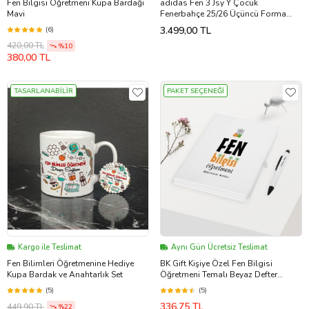
Fen Bilgisi Öğretmeni Kupa Bardağı
adidas Fen 3 Jsy Y Çocuk
Mavi
Fenerbahçe 25/26 Üçüncü Forma
KD9739 Lacivert
3.499,00 TL
(6)
420,00 TL
%10
380,00 TL
TASARLANABİLİR
PAKET SEÇENEĞİ
Kargo ile Teslimat
Aynı Gün Ücretsiz Teslimat
Fen Bilimleri Öğretmenine Hediye
BK Gift Kişiye Özel Fen Bilgisi
Kupa Bardak ve Anahtarlık Set
Öğretmeni Temalı Beyaz Defter
Kalem Hediye Seti - 1
(5)
(5)
336,75 TL
449,90 TL
%22