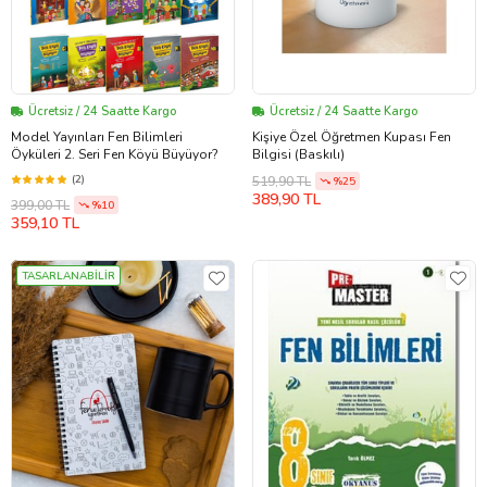
Ücretsiz / 24 Saatte Kargo
Ücretsiz / 24 Saatte Kargo
Model Yayınları Fen Bilimleri
Kişiye Özel Öğretmen Kupası Fen
Öyküleri 2. Seri Fen Köyü Büyüyor?
Bilgisi (Baskılı)
(2)
519,90 TL
%25
389,90 TL
399,00 TL
%10
359,10 TL
TASARLANABİLİR