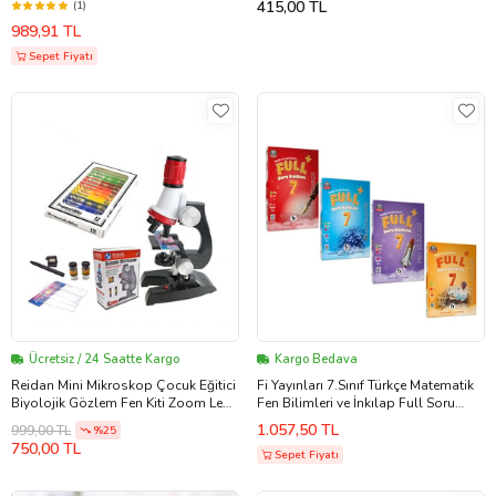
415,00 TL
(1)
9786256073838 (Çok Renkli)
989,91 TL
Sepet Fiyatı
Ücretsiz / 24 Saatte Kargo
Kargo Bedava
Reidan Mini Mikroskop Çocuk Eğitici
Fi Yayınları 7.Sınıf Türkçe Matematik
Biyolojik Gözlem Fen Kiti Zoom Led
Fen Bilimleri ve İnkılap Full Soru
Işıklı 100x 400x 1200x ST1200X
Bankası Seti 4 Kitap
1.057,50 TL
999,00 TL
%25
750,00 TL
Sepet Fiyatı