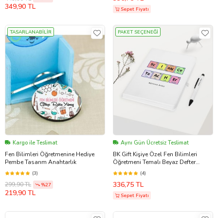
349,90 TL
Sepet Fiyatı
TASARLANABİLİR
PAKET SEÇENEĞİ
Kargo ile Teslimat
Aynı Gün Ücretsiz Teslimat
Fen Bilimleri Öğretmenine Hediye
BK Gift Kişiye Özel Fen Bilimleri
Pembe Tasarım Anahtarlık
Öğretmeni Temalı Beyaz Defter
Kalem Hediye Seti - 3
(3)
(4)
336,75 TL
299,90 TL
%27
219,90 TL
Sepet Fiyatı