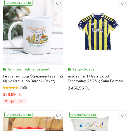
TASARLANABİLİR
Aynı Gün Teslimat Seçeneği
Kargo Bedava
Fen ve Teknoloji Öğretmeni Tasarımlı
adidas Fen H Jsy Y Çocuk
Kişiye Özel Kupa Bardak (Beyaz)
Fenerbahçe 25/26 İç Saha Forması
KD7290 Sarı
3.466,55 TL
(7)
329,99 TL
Sepet Fiyatı
TASARLANABİLİR
TASARLANABİLİR