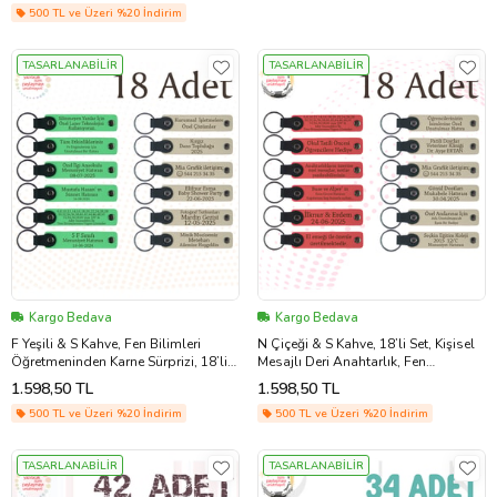
500 TL ve Üzeri %20 İndirim
TASARLANABİLİR
TASARLANABİLİR
Kargo Bedava
Kargo Bedava
F Yeşili & S Kahve, Fen Bilimleri
N Çiçeği & S Kahve, 18’li Set, Kişisel
Öğretmeninden Karne Sürprizi, 18’li
Mesajlı Deri Anahtarlık, Fen
Set, Mesajlı Deri Anahtarlık
Öğretmeninden Sınıfına Hatıra
1.598,50 TL
1.598,50 TL
500 TL ve Üzeri %20 İndirim
500 TL ve Üzeri %20 İndirim
TASARLANABİLİR
TASARLANABİLİR