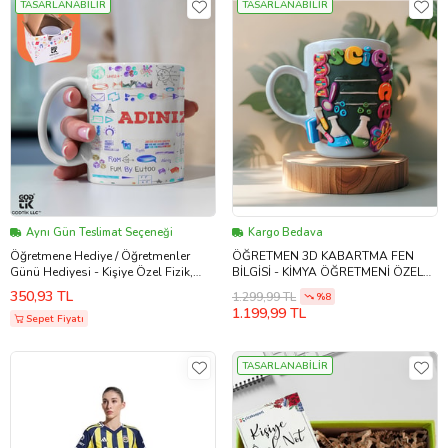
TASARLANABİLİR
TASARLANABİLİR
Aynı Gün Teslimat Seçeneği
Kargo Bedava
Öğretmene Hediye / Öğretmenler
ÖĞRETMEN 3D KABARTMA FEN
Günü Hediyesi - Kişiye Özel Fizik,
BİLGİSİ - KİMYA ÖĞRETMENİ ÖZEL
Kimya, Biyoloji, Matematik, Fen
TASARIM POLİMER KİL KUPA
350,93 TL
1.299,99 TL
%8
Bilgisi Formülleri Premium Porselen
BARDAK (Çok Renkli)
1.199,99 TL
Kupa GDTK-901017
Sepet Fiyatı
TASARLANABİLİR