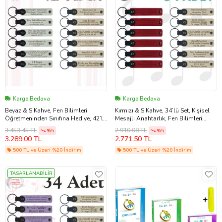
Kargo Bedava
Kargo Bedava
Beyaz & S Kahve, Fen Bilimleri
Kırmızı & S Kahve, 34’lü Set, Kişisel
Öğretmeninden Sınıfına Hediye, 42’li
Mesajlı Anahtarlık, Fen Bilimleri
Set, Kişisel Hatıra Anahtarlık
Öğretmeninden Karne Hediyesi
3.453,45 TL
2.910,08 TL
%5
%5
3.289,00 TL
2.771,50 TL
500 TL ve Üzeri %20 İndirim
500 TL ve Üzeri %20 İndirim
TASARLANABİLİR