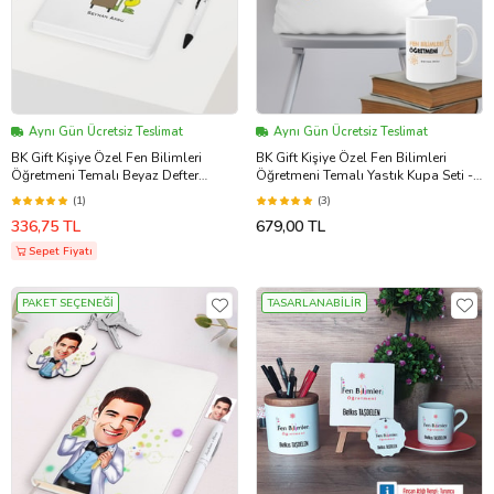
Aynı Gün Ücretsiz Teslimat
Aynı Gün Ücretsiz Teslimat
BK Gift Kişiye Özel Fen Bilimleri
BK Gift Kişiye Özel Fen Bilimleri
Öğretmeni Temalı Beyaz Defter
Öğretmeni Temalı Yastık Kupa Seti -
Kalem Hediye Seti - 2
4
(1)
(3)
336,75 TL
679,00 TL
Sepet Fiyatı
PAKET SEÇENEĞİ
TASARLANABİLİR