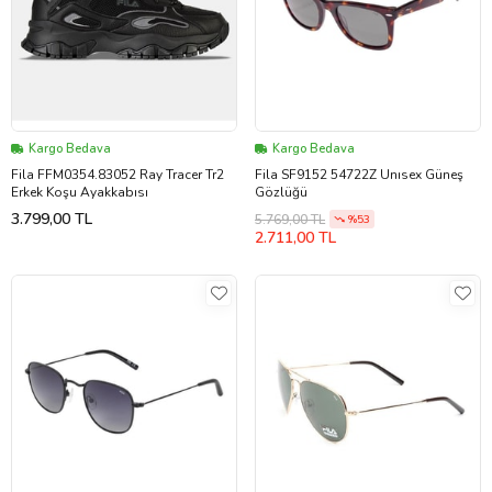
Kargo Bedava
Kargo Bedava
Fila FFM0354.83052 Ray Tracer Tr2
Fila SF9152 54722Z Unısex Güneş
Erkek Koşu Ayakkabısı
Gözlüğü
3.799,00 TL
5.769,00 TL
%53
2.711,00 TL