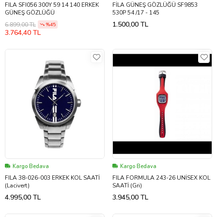
FILA SFI056 300Y 59 14 140 ERKEK
FİLA GÜNEŞ GÖZLÜĞÜ SF9853
GÜNEŞ GÖZLÜĞÜ
530P 54 /17 - 145
1.500,00 TL
6.899,00 TL
%45
3.764,40 TL
Kargo Bedava
Kargo Bedava
FILA 38-026-003 ERKEK KOL SAATİ
FILA FORMULA 243-26 UNİSEX KOL
(Lacivert)
SAATİ (Gri)
4.995,00 TL
3.945,00 TL