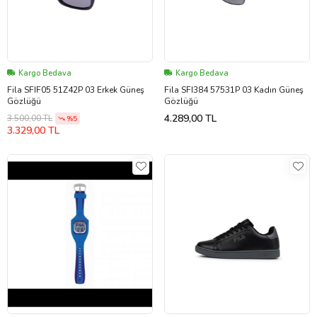
Kargo Bedava
Kargo Bedava
Fila SFIF05 51Z42P 03 Erkek Güneş
Fila SFI384 57531P 03 Kadın Güneş
Gözlüğü
Gözlüğü
4.289,00 TL
3.500,00 TL
%5
3.329,00 TL