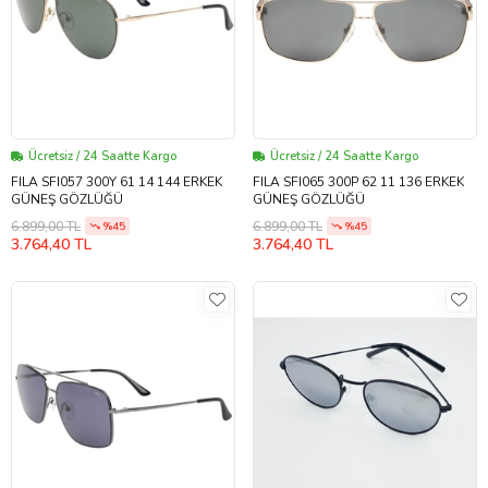
Ücretsiz / 24 Saatte Kargo
Ücretsiz / 24 Saatte Kargo
FILA SFI057 300Y 61 14 144 ERKEK
FILA SFI065 300P 62 11 136 ERKEK
GÜNEŞ GÖZLÜĞÜ
GÜNEŞ GÖZLÜĞÜ
6.899,00 TL
6.899,00 TL
%45
%45
3.764,40 TL
3.764,40 TL