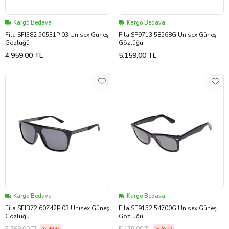
Kargo Bedava
Kargo Bedava
Fila SFI382 50531P 03 Unısex Güneş
Fila SF9713 58568G Unısex Güneş
Gözlüğü
Gözlüğü
4.959,00 TL
5.159,00 TL
Kargo Bedava
Kargo Bedava
Fila SFIB72 60Z42P 03 Unısex Güneş
Fila SF9152 54700G Unısex Güneş
Gözlüğü
Gözlüğü
5.769,00 TL
5.179,00 TL