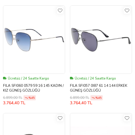
Ücretsiz / 24 Saatte Kargo
Ücretsiz / 24 Saatte Kargo
FILA SFI060 0579 59 16 145 KADIN /
FILA SFI057 0I87 61 14 144 ERKEK
KIZ GÜNEŞ GÖZLÜĞÜ
GÜNEŞ GÖZLÜĞÜ
6.899,00 TL
6.899,00 TL
%45
%45
3.764,40 TL
3.764,40 TL