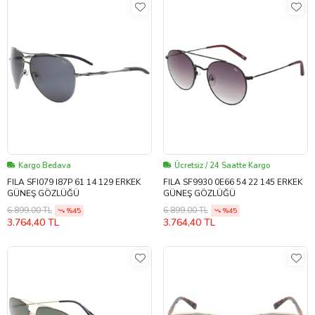
Kargo Bedava
Ücretsiz / 24 Saatte Kargo
FILA SFI079 I87P 61 14 129 ERKEK
FILA SF9930 0E66 54 22 145 ERKEK
GÜNEŞ GÖZLÜĞÜ
GÜNEŞ GÖZLÜĞÜ
6.899,00 TL
6.899,00 TL
%45
%45
3.764,40 TL
3.764,40 TL