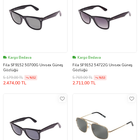
Kargo Bedava
Kargo Bedava
Fila SF9152 50700G Unısex Güneş
Fila SF9152 54722G Unısex Güneş
Gözlüğü
Gözlüğü
5.179,00 TL
5.769,00 TL
%52
%53
2.474,00 TL
2.711,00 TL