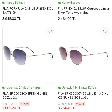
Kargo Bedava
Kargo Bedava
FILA FORMULA 243-18 UNİSEX KOL
Fila FFM0401.83167 Courtbay Linear
SAATİ (Gri)
Erkek Tenis Ayakkabısı
3.945,00 TL
2.464,00 TL
Ücretsiz / 24 Saatte Kargo
Ücretsiz / 24 Saatte Kargo
FILA SFI060 0300 ERKEK GÜNEŞ
FILA SFI059 300Y 56 18 145 KADIN /
GÖZLÜĞÜ
KIZ GÜNEŞ GÖZLÜĞÜ
4.899,00 TL
6.899,00 TL
%46
%45
2.665,20 TL
3.764,40 TL