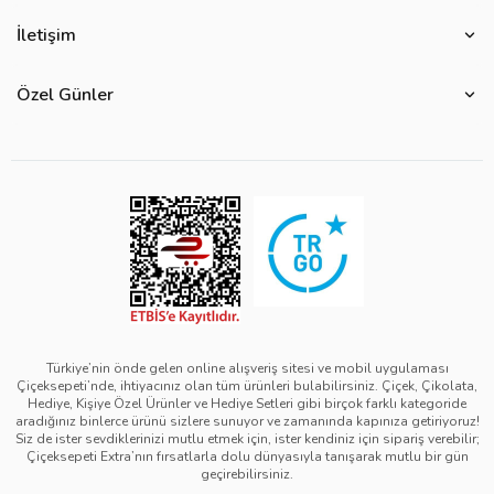
Hakkımızda
Çiçek Anlamları
İletişim
Çiçeksepeti Müşteri Politikası
Özel Günler
Bize Ulaşın
Ürün Güvenliği
Özel Günler
Mevsimlere Göre Çiçekler
Sıkça Sorulan Sorular
Kurumsal Müşterilerimiz
Sevgililer Günü Hediyeleri
Yenilebilir Çiçek Saklama Koşulları
Çiçeksepeti'nde Satış Yap
Reklamlarımız
Kadınlar Günü Hediyeleri
Site Haritası
Kolay İade
Kampanya Detayları
Anneler Günü Hediyeleri
Ürün Sıralama Kriterleri
Çiçeksepeti Pazaryeri Kolaylıkları
Duyarlı Pazarlama Hareketi
Babalar Günü Hediyeleri
Teslimat İpuçları
Ödeme Seçenekleri
Bilgi Toplumu Hizmetleri
Öğretmenler Günü Hediyeleri
Sipariş Güncelleme Süreçleri
Çiçeksepeti Üyelik Sözleşmesi
Yılbaşı Hediyeleri
Sipariş Görsel Onay
Kişisel Verilerin Korunması ve Gizlilik Politikası
Black Friday
Türkiye’nin önde gelen online alışveriş sitesi ve mobil uygulaması
Çiçeksepeti’nde, ihtiyacınız olan tüm ürünleri bulabilirsiniz. Çiçek, Çikolata,
Mesafeli Satış Sözleşmesi - Çiçek
Tıp Bayramı Hediyeleri
Hediye, Kişiye Özel Ürünler ve Hediye Setleri gibi birçok farklı kategoride
aradığınız binlerce ürünü sizlere sunuyor ve zamanında kapınıza getiriyoruz!
Mesafeli Satış Sözleşmesi - Hediye & Extra
Avukatlar Günü Hediyeleri
Siz de ister sevdiklerinizi mutlu etmek için, ister kendiniz için sipariş verebilir;
Çiçeksepeti Extra’nın fırsatlarla dolu dünyasıyla tanışarak mutlu bir gün
Çerez Politikası
Hemşireler Günü Hediyeleri
geçirebilirsiniz.