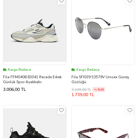
Kargo Bedava
Kargo Bedava
Fila FFM0408.83041 Recade Erkek
Fila SFI039 53579V Unısex Güneş
Günlük Spor Ayakkabı
Gözlüğü
3.006,00 TL
3.349,00 TL
%48
1.739,00 TL