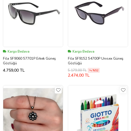
Kargo Bedava
Kargo Bedava
Fila SF9060 57701P Erkek Güneş
Fila SF9152 54700P Unısex Güneş
Gözlüğü
Gözlüğü
4.759,00 TL
5.179,00 TL
%52
2.474,00 TL