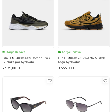
Kargo Bedava
Kargo Bedava
Fila FFM0408.63039 Recade Erkek
Fila FFM0446.73176 Actix S Erkek
Günlük Spor Ayakkabı
Koşu Ayakkabısı
2.979,00 TL
3.555,00 TL