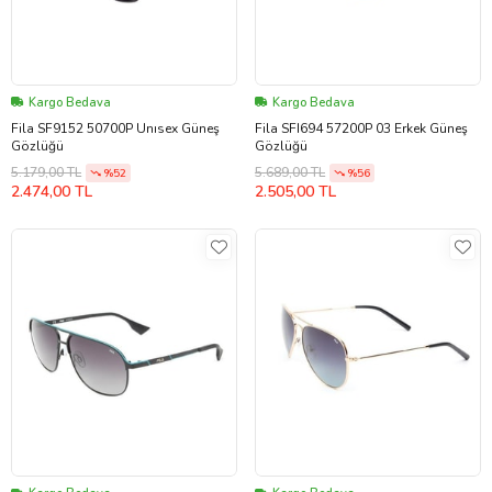
Kargo Bedava
Kargo Bedava
Fila SF9152 50700P Unısex Güneş
Fila SFI694 57200P 03 Erkek Güneş
Gözlüğü
Gözlüğü
5.179,00 TL
5.689,00 TL
%52
%56
2.474,00 TL
2.505,00 TL