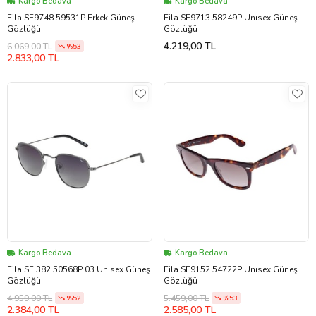
Kargo Bedava
Kargo Bedava
Fila SF9748 59531P Erkek Güneş
Fila SF9713 58249P Unısex Güneş
Gözlüğü
Gözlüğü
4.219,00 TL
6.069,00 TL
%53
2.833,00 TL
Kargo Bedava
Kargo Bedava
Fila SFI382 50568P 03 Unısex Güneş
Fila SF9152 54722P Unısex Güneş
Gözlüğü
Gözlüğü
4.959,00 TL
5.459,00 TL
%52
%53
2.384,00 TL
2.585,00 TL