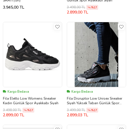
SAATİ (Gri)
Günlük Spor Ayakkabı Siyah
3.945,00 TL
3.498,00 TL
%17
2.899,00 TL
Kargo Bedava
Kargo Bedava
Fila Eletto Low Womens Sneaker
Fila Disruptor Low Unisex Sneaker
Kadın Günlük Spor Ayakkabı Siyah
Siyah Yüksek Taban Günlük Spor
Ayakkabı
3.498,00 TL
3.499,00 TL
%17
%17
2.899,00 TL
2.899,03 TL