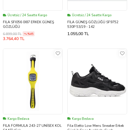
Ücretsiz / 24 Saatte Kargo
Ücretsiz / 24 Saatte Kargo
FILA SFI056 0I87 ERKEK GÜNEŞ
FİLA GÜNEŞ GÖZLÜĞÜ SF9752
GÖZLÜĞÜ
530P 53/19 - 142
1.055,00 TL
6.899,00 TL
%45
3.764,40 TL
Kargo Bedava
Kargo Bedava
FILA FORMULA 243-27 UNİSEX KOL
Fila Eletto Low Mens Sneaker Erkek