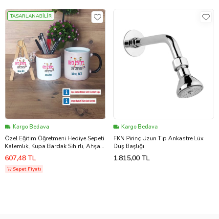
TASARLANABİLİR
Kargo Bedava
Kargo Bedava
Özel Eğitim Öğretmeni Hediye Sepeti
FKN Pirinç Uzun Tip Ankastre Lüx
Kalemlik, Kupa Bardak Sihirli, Ahşap
Duş Başlığı
Anahtarlık Hediye (Model 1)
607,48 TL
1.815,00 TL
Sepet Fiyatı