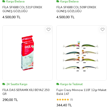
Kargo Bedava
Kargo Bedava
FİLA SFI688 COL.531P ERKEK
FİLA SFI688 COL.509P ERKEK
GÜNEŞ GÖZLÜĞÜ
GÜNEŞ GÖZLÜĞÜ
4.500,00 TL
4.500,00 TL
24 Saatte Kargo
Kargo ile Teslimat
FİLA DAS SERAMİK KİLİ BEYAZ 250
Fujin Crazy Minnow 110F 12gr Maket
GR
Balık 147
290,00 TL
(1)
344,40 TL