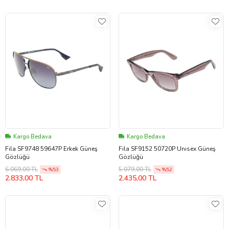
Kargo Bedava
Kargo Bedava
Fila SF9748 59647P Erkek Güneş
Fila SF9152 50720P Unısex Güneş
Gözlüğü
Gözlüğü
6.069,00 TL
5.079,00 TL
%53
%52
2.833,00 TL
2.435,00 TL