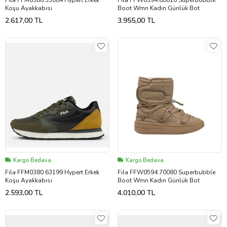
Fila FFM0380.53084 Hypert Erkek
Fila FFW0594.80010 Superbubble
Koşu Ayakkabısı
Boot Wmn Kadın Günlük Bot
2.617,00 TL
3.955,00 TL
Kargo Bedava
Kargo Bedava
Fila FFM0380.63199 Hypert Erkek
Fila FFW0594.70080 Superbubble
Koşu Ayakkabısı
Boot Wmn Kadın Günlük Bot
2.593,00 TL
4.010,00 TL