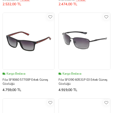
%56
%52
2.532,00 TL
2.474,00 TL
Kargo Bedava
Kargo Bedava
Fila SF9060 57700P Erkek Güneş
Fila SFI390 60531P 03 Erkek Güneş
Gözlüğü
Gözlüğü
4.759,00 TL
4.919,00 TL