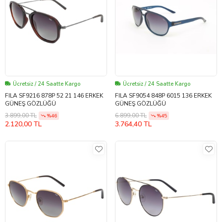
Ücretsiz / 24 Saatte Kargo
Ücretsiz / 24 Saatte Kargo
FILA SF9216 878P 52 21 146 ERKEK
FILA SF9054 848P 6015 136 ERKEK
GÜNEŞ GÖZLÜĞÜ
GÜNEŞ GÖZLÜĞÜ
3.899,00 TL
6.899,00 TL
%46
%45
2.120,00 TL
3.764,40 TL