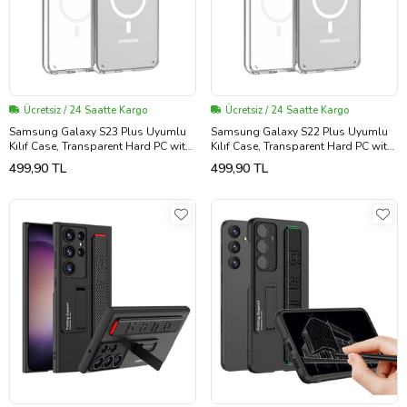
Ücretsiz / 24 Saatte Kargo
Ücretsiz / 24 Saatte Kargo
Samsung Galaxy S23 Plus Uyumlu
Samsung Galaxy S22 Plus Uyumlu
Kılıf Case, Transparent Hard PC with
Kılıf Case, Transparent Hard PC with
Magsafe Charging Feature Cover
Magsafe Charging Feature Cover
499,90 TL
499,90 TL
(Şeffaf)
(Şeffaf)