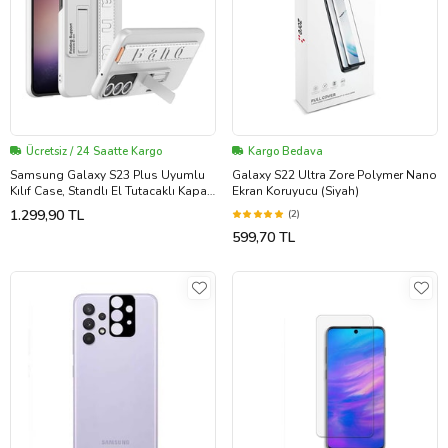
Ücretsiz / 24 Saatte Kargo
Kargo Bedava
Samsung Galaxy S23 Plus Uyumlu
Galaxy S22 Ultra Zore Polymer Nano
Kılıf Case, Standlı El Tutacaklı Kapak
Ekran Koruyucu (Siyah)
Stand with Hand Holder Cover
1.299,90 TL
(2)
(Gümüş)
599,70 TL