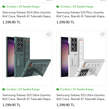
Ücretsiz / 24 Saatte Kargo
Ücretsiz / 24 Saatte Kargo
Samsung Galaxy S24 Ultra Uyumlu
Samsung Galaxy S23 Plus Uyumlu
Kılıf Case, Standlı El Tutacaklı Kapak
Kılıf Case, Standlı El Tutacaklı Kapak
Stand with Hand Holder Cover
Stand with Hand Holder Cover
1.299,90 TL
1.299,90 TL
(Siyah)
(Siyah)
Ücretsiz / 24 Saatte Kargo
Ücretsiz / 24 Saatte Kargo
Samsung Galaxy S23 Ultra Uyumlu
Samsung Galaxy S23 Ultra Uyumlu
Kılıf Case, Standlı El Tutacaklı Kapak
Kılıf Case, Standlı El Tutacaklı Kapak
Stand with Hand Holder Cover (Koyu
Stand with Hand Holder Cover
1.299,90 TL
1.299,90 TL
Yeşil)
(Gümüş)