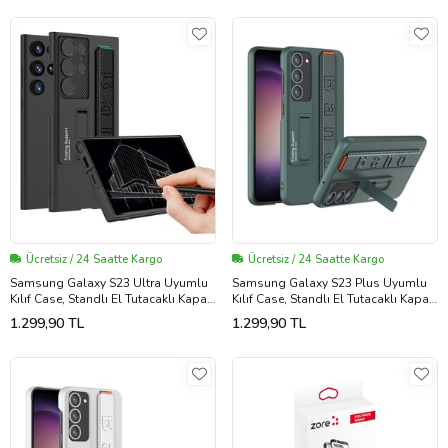
Ücretsiz / 24 Saatte Kargo
Ücretsiz / 24 Saatte Kargo
Samsung Galaxy S23 Ultra Uyumlu
Samsung Galaxy S23 Plus Uyumlu
Kılıf Case, Standlı El Tutacaklı Kapak
Kılıf Case, Standlı El Tutacaklı Kapak
Stand with Hand Holder Cover
Stand with Hand Holder Cover (Koyu
1.299,90 TL
1.299,90 TL
(Siyah)
Yeşil)