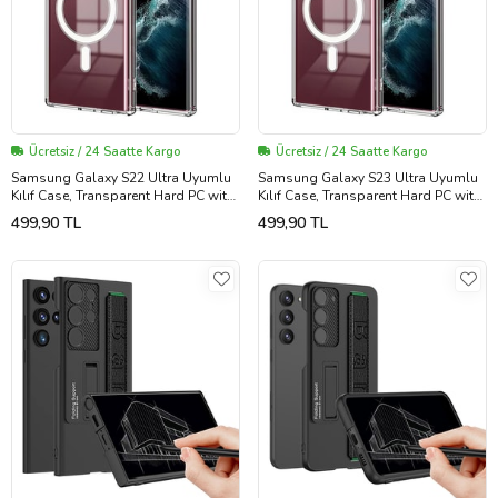
Ücretsiz / 24 Saatte Kargo
Ücretsiz / 24 Saatte Kargo
Samsung Galaxy S22 Ultra Uyumlu
Samsung Galaxy S23 Ultra Uyumlu
Kılıf Case, Transparent Hard PC with
Kılıf Case, Transparent Hard PC with
Magsafe Charging Feature Cover
Magsafe Charging Feature Cover
499,90 TL
499,90 TL
(Şeffaf)
(Şeffaf)