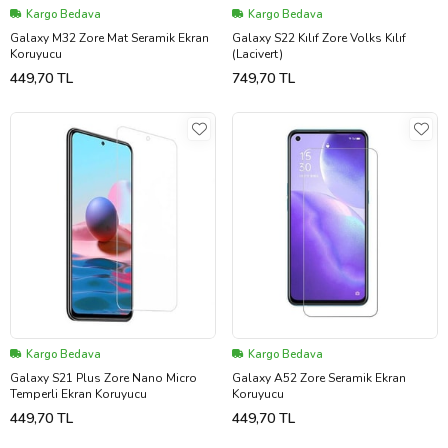
Kargo Bedava
Kargo Bedava
Galaxy M32 Zore Mat Seramik Ekran
Galaxy S22 Kılıf Zore Volks Kılıf
Koruyucu
(Lacivert)
449,70 TL
749,70 TL
Kargo Bedava
Kargo Bedava
Galaxy S21 Plus Zore Nano Micro
Galaxy A52 Zore Seramik Ekran
Temperli Ekran Koruyucu
Koruyucu
449,70 TL
449,70 TL