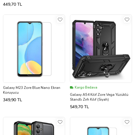
449,70 TL
Galaxy M23 Zore Blue Nano Ekran
Kargo Bedava
Koruyucu
Galaxy A54 Kılıf Zore Vega Yüzüklü
349,90 TL
Standlı Zırh Kılıf (Siyah)
549,70 TL