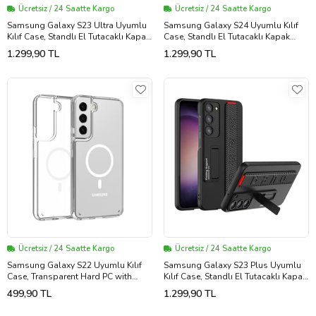
Ücretsiz / 24 Saatte Kargo
Ücretsiz / 24 Saatte Kargo
Samsung Galaxy S23 Ultra Uyumlu
Samsung Galaxy S24 Uyumlu Kılıf
Kılıf Case, Standlı El Tutacaklı Kapak
Case, Standlı El Tutacaklı Kapak
Stand with Hand Holder Cover
Stand with Hand Holder Cover
1.299,90 TL
1.299,90 TL
(Karbon)
(Siyah)
Ücretsiz / 24 Saatte Kargo
Ücretsiz / 24 Saatte Kargo
Samsung Galaxy S22 Uyumlu Kılıf
Samsung Galaxy S23 Plus Uyumlu
Case, Transparent Hard PC with
Kılıf Case, Standlı El Tutacaklı Kapak
Magsafe Charging Feature Cover
Stand with Hand Holder Cover
499,90 TL
1.299,90 TL
(Şeffaf)
(Karbon)