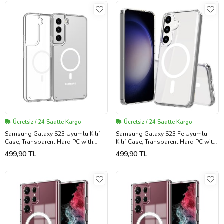
Ücretsiz / 24 Saatte Kargo
Ücretsiz / 24 Saatte Kargo
Samsung Galaxy S23 Uyumlu Kılıf
Samsung Galaxy S23 Fe Uyumlu
Case, Transparent Hard PC with
Kılıf Case, Transparent Hard PC with
Magsafe Charging Feature Cover
Magsafe Charging Feature Cover
499,90 TL
499,90 TL
(Şeffaf)
(Şeffaf)