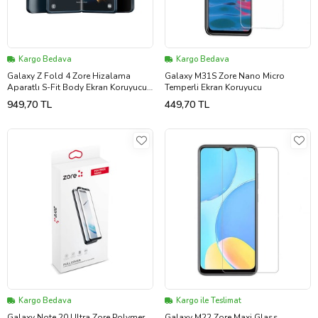
Kargo Bedava
Kargo Bedava
Galaxy Z Fold 4 Zore Hizalama
Galaxy M31S Zore Nano Micro
Aparatlı S-Fit Body Ekran Koruyucu
Temperli Ekran Koruyucu
(Renksiz)
949,70 TL
449,70 TL
Kargo Bedava
Kargo ile Teslimat
Galaxy Note 20 Ultra Zore Polymer
Galaxy M22 Zore Maxi Glass