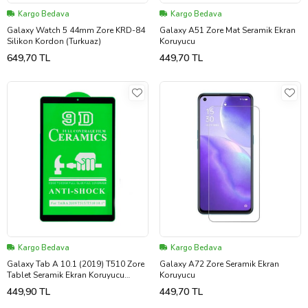
Kargo Bedava
Kargo Bedava
Galaxy Watch 5 44mm Zore KRD-84
Galaxy A51 Zore Mat Seramik Ekran
Silikon Kordon (Turkuaz)
Koruyucu
649,70 TL
449,70 TL
Kargo Bedava
Kargo Bedava
Galaxy Tab A 10.1 (2019) T510 Zore
Galaxy A72 Zore Seramik Ekran
Tablet Seramik Ekran Koruyucu
Koruyucu
(Siyah)
449,90 TL
449,70 TL