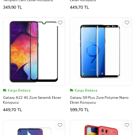
Temperli Cam Ekran Koruyucu
Ekran Koruyucu
349,90 TL
449,70 TL
Kargo Bedava
Kargo Bedava
Galaxy A22 4G Zore Seramik Ekran
Galaxy S9 Plus Zore Polymer Nano
Koruyucu
Ekran Koruyucu
449,70 TL
599,70 TL