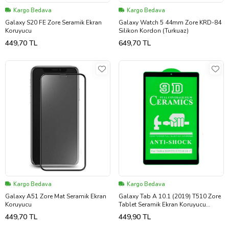
Kargo Bedava
Kargo Bedava
Galaxy S20 FE Zore Seramik Ekran
Galaxy Watch 5 44mm Zore KRD-84
Koruyucu
Silikon Kordon (Turkuaz)
449,70 TL
649,70 TL
Kargo Bedava
Kargo Bedava
Galaxy A51 Zore Mat Seramik Ekran
Galaxy Tab A 10.1 (2019) T510 Zore
Koruyucu
Tablet Seramik Ekran Koruyucu
(Siyah)
449,70 TL
449,90 TL