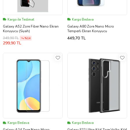
Kargo ile Teslimat
Kargo Bedava
Galaxy A52 Zore Fiber Nano Ekran
Galaxy A80 Zore Nano Micro
Koruyucu (Siyah)
Temperli Ekran Koruyucu
449,70 TL
349,90 TL
%14
299,90 TL
Kargo Bedava
Kargo Bedava
Galaxy A24 Zore Nano Micro
Galaxy S22 Ultra Kılıf Zore Volks Kılıf