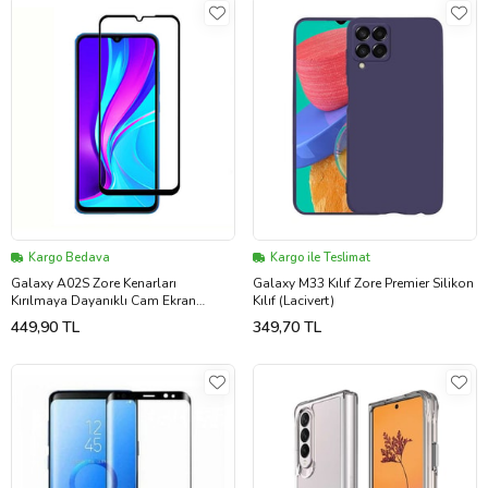
Kargo Bedava
Kargo ile Teslimat
Galaxy A02S Zore Kenarları
Galaxy M33 Kılıf Zore Premier Silikon
Kırılmaya Dayanıklı Cam Ekran
Kılıf (Lacivert)
Koruyucu (Siyah)
449,90 TL
349,70 TL