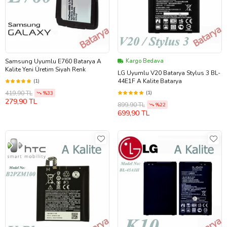
Samsung Uyumlu E760 Batarya A
Kargo Bedava
Kalite Yeni Üretim Siyah Renk
LG Uyumlu V20 Batarya Stylus 3 BL-
44E1F A Kalite Batarya
(1)
419,90 TL
(1)
%33
279,90 TL
899,90 TL
%22
699,90 TL