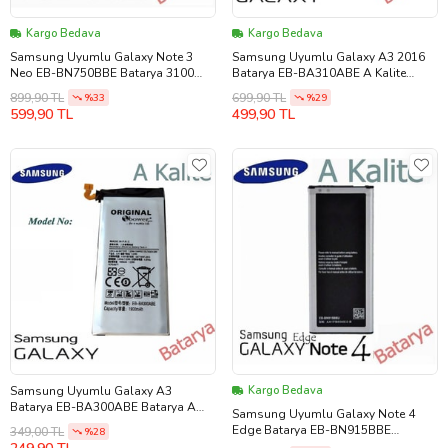
Kargo Bedava
Kargo Bedava
Samsung Uyumlu Galaxy Note 3
Samsung Uyumlu Galaxy A3 2016
Neo EB-BN750BBE Batarya 3100
Batarya EB-BA310ABE A Kalite
mAh A Kalite
Batarya 2300mAh
899,90 TL
699,90 TL
%33
%29
599,90 TL
499,90 TL
Samsung Uyumlu Galaxy A3
Kargo Bedava
Batarya EB-BA300ABE Batarya A
Samsung Uyumlu Galaxy Note 4
Kalite 1900mAh
Edge Batarya EB-BN915BBE
349,00 TL
%28
Kapasite 3000mAh A Kalite