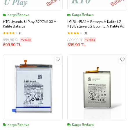
Kargo Bedava
Kargo Bedava
HTC Uyumlu U Play B2PZM100 A
LG BL-45A1H Batarya A Kalite LG
Kalite Batarya
K10 Batarya LG Uyumlu A Kalite Pil
(1)
(1)
999,90 TL
899,90 TL
%30
%33
699,90 TL
599,90 TL
Kargo Bedava
Kargo Bedava