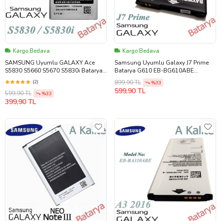
Kargo Bedava
Kargo Bedava
SAMSUNG Uyumlu GALAXY Ace
Samsung Uyumlu Galaxy J7 Prime
S5830 S5660 S5670 S5830i Batarya
Batarya G610 EB-BG610ABE
EB494358VU A Kalite
Batarya A Kalite
(2)
899,90 TL
%33
599,90 TL
599,90 TL
%33
399,90 TL