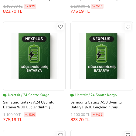
(EBBA546ABY)
(EBBA136ABY)
1.100,00 TL
1.100,00 TL
%25
%30
823,70 TL
775,19 TL
Ücretsiz / 24 Saatte Kargo
Ücretsiz / 24 Saatte Kargo
Samsung Galaxy A24 Uyumlu
Samsung Galaxy A50 Uyumlu
Batarya %30 Güçlendirilmiş
Batarya %30 Güçlendirilmiş
(EBBA245ABY)
(EBBA505ABU)
1.100,00 TL
1.100,00 TL
%30
%25
775,19 TL
823,70 TL