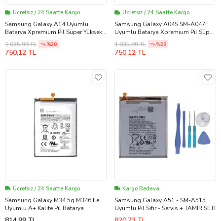
Ücretsiz / 24 Saatte Kargo
Ücretsiz / 24 Saatte Kargo
Samsung Galaxy A14 Uyumlu
Samsung Galaxy A04S SM-A047F
Batarya Xpremium Pil Süper Yüksek
Uyumlu Batarya Xpremium Pil Süper
Kalite 5000 mAh HQ-50S
Yüksek Kalite 5000 mAh EB-
1.035,99 TL
1.035,99 TL
%28
%28
BA217ABY
750,12 TL
750,12 TL
Ücretsiz / 24 Saatte Kargo
Kargo Bedava
Samsung Galaxy M34 5g M346 Ile
Samsung Galaxy A51 - SM-A515
Uyumlu A+ Kalite Pil Batarya
Uyumlu Pil Sıfır - Servis + TAMİR SETİ
814,99 TL
820,73 TL