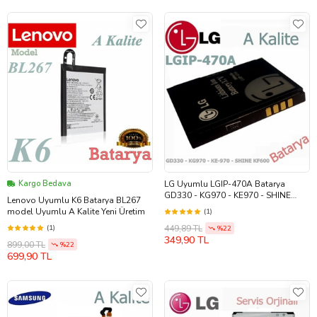
Kargo Bedava
LG Uyumlu LGIP-470A Batarya
GD330 - KG970 - KE970 - SHINE
Lenovo Uyumlu K6 Batarya BL267
KF600 Uyumlu A Kalite Batarya
model Uyumlu A Kalite Yeni Üretim
(1)
449,89 TL
(1)
%22
349,90 TL
899,00 TL
%22
699,90 TL