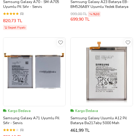
Samsung Galaxy A70 - SM-A705
Samsung Galaxy A23 Batarya EB-
Uyumlu Pil Sıfır - Servis
BM526ABY Uyumlu Yedek Batarya
(1)
999,00 TL
%30
699,90 TL
820,73 TL
Sepet Fiyatı
Kargo Bedava
Kargo Bedava
Samsung Galaxy A71 Uyumlu Pil
Samsung Galaxy Uyumlu A12 Pil
Sıfır - Servis
Batarya Ba217aby 5000 Mah
461,99 TL
(1)