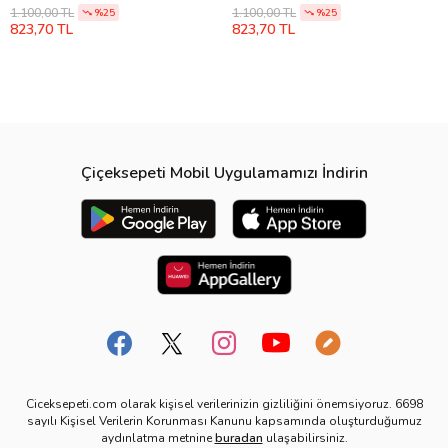
(EBBA750ABU)
(EBBA920ABU)
1.100,00 TL
1.100,00 TL
%25
%25
823,70 TL
823,70 TL
Çiçeksepeti Mobil Uygulamamızı İndirin
Ciceksepeti.com olarak kişisel verilerinizin gizliliğini önemsiyoruz. 6698
sayılı Kişisel Verilerin Korunması Kanunu kapsamında oluşturduğumuz
aydınlatma metnine
buradan
ulaşabilirsiniz.