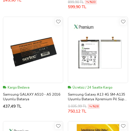
249,90 TL
899,90 TL
%33
599,90 TL
Kargo Bedava
Ücretsiz / 24 Saatte Kargo
Samsung GALAXY A510 - A5 2016
Samsung Galaxy A13 4G SM-A135
Uyumlu Batarya
Uyumlu Batarya Xpremium Pil Süper
Yüksek Kalite 5000 mAh EB-
437,49 TL
1.035,99 TL
%28
BA217ABY
750,12 TL