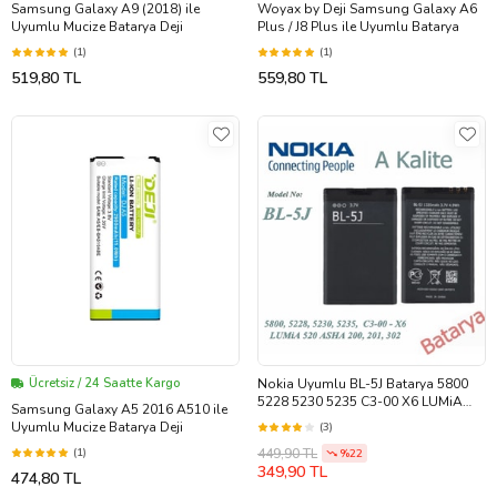
Samsung Galaxy A9 (2018) ile
Woyax by Deji Samsung Galaxy A6
Uyumlu Mucize Batarya Deji
Plus / J8 Plus ile Uyumlu Batarya
(1)
(1)
519,80 TL
559,80 TL
Ücretsiz / 24 Saatte Kargo
Nokia Uyumlu BL-5J Batarya 5800
5228 5230 5235 C3-00 X6 LUMiA
Samsung Galaxy A5 2016 A510 ile
520 ASHA 200 201 302 Uyumlu A
Uyumlu Mucize Batarya Deji
(3)
Kalite Batarya
449,90 TL
(1)
%22
349,90 TL
474,80 TL