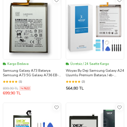
Kargo Bedava
Ücretsiz / 24 Saatte Kargo
Samsung Galaxy A73 Batarya
Woyax By Deji Samsung Galaxy A24
Samsung A73 5G Galaxy A736 EB-
Uyumlu Premium Batarya / eb-
BA526ABY Uyumlu Batarya
ba245aby
(1)
(2)
564,80 TL
899,90 TL
%22
699,90 TL