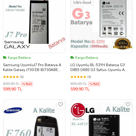
Kargo Bedava
Kargo Bedava
Samsung UyumluJ7 Pro Batarya A
LG Uyumlu BL-53YH Batarya G3
Kalite Galaxy J730 EB-BJ730ABE
D855 D693 G3 Sytlus Uyumlu A
Batarya 3600mAh
Kalite Garantili Batarya
(1)
(1)
899,90 TL
899,90 TL
%33
%33
599,90 TL
599,90 TL