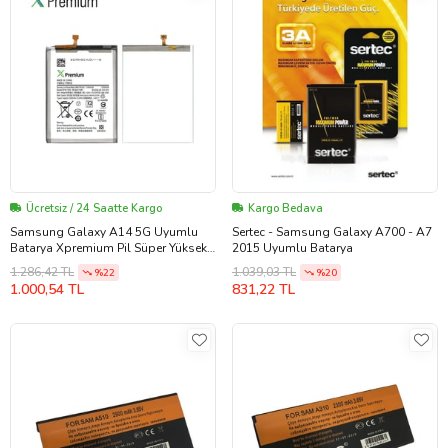
Ücretsiz / 24 Saatte Kargo
Kargo Bedava
Samsung Galaxy A14 5G Uyumlu
Sertec - Samsung Galaxy A700 - A7
Batarya Xpremium Pil Süper Yüksek
2015 Uyumlu Batarya
Kalite 5000 mAh WT-S-W2
1.286,42 TL
1.039,03 TL
%22
%20
1.000,54 TL
831,22 TL