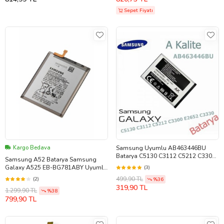
Sepet Fiyatı
Kargo Bedava
Samsung Uyumlu AB463446BU
Batarya C5130 C3112 C5212 C3300
Samsung A52 Batarya Samsung
E2652 C3330 Uyumlu A Kalite Pil
Galaxy A525 EB-BG781ABY Uyumlu
(3)
Batarya
499,90 TL
(2)
%36
319,90 TL
1.299,90 TL
%38
799,90 TL