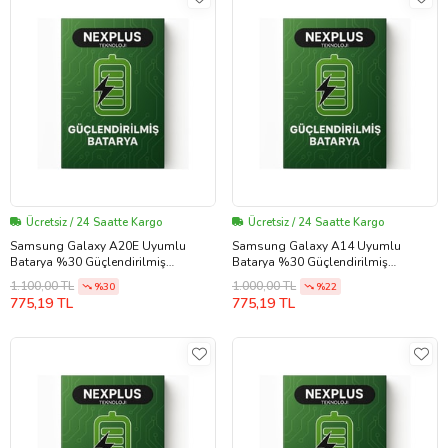
Ücretsiz / 24 Saatte Kargo
Ücretsiz / 24 Saatte Kargo
Samsung Galaxy A20E Uyumlu
Samsung Galaxy A14 Uyumlu
Batarya %30 Güçlendirilmiş
Batarya %30 Güçlendirilmiş
(EBBA202ABU)
(SCUDWTW1)
1.100,00 TL
1.000,00 TL
%30
%22
775,19 TL
775,19 TL