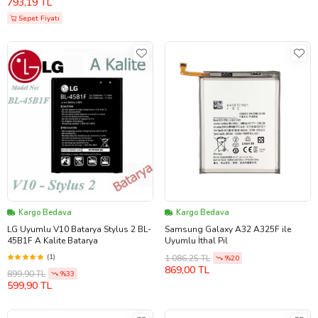
793,19 TL
Sepet Fiyatı
Kargo Bedava
Kargo Bedava
LG Uyumlu V10 Batarya Stylus 2 BL-
Samsung Galaxy A32 A325F ile
45B1F A Kalite Batarya
Uyumlu İthal Pil
(1)
1.086,25 TL
%20
869,00 TL
899,90 TL
%33
599,90 TL