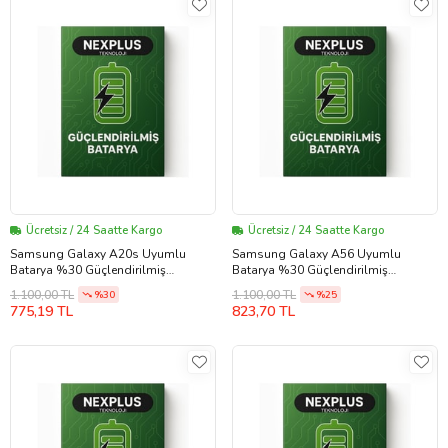
Ücretsiz / 24 Saatte Kargo
Ücretsiz / 24 Saatte Kargo
Samsung Galaxy A20s Uyumlu
Samsung Galaxy A56 Uyumlu
Batarya %30 Güçlendirilmiş
Batarya %30 Güçlendirilmiş
(SCUDWTN6)
(EBBA566ABY)
1.100,00 TL
1.100,00 TL
%30
%25
775,19 TL
823,70 TL