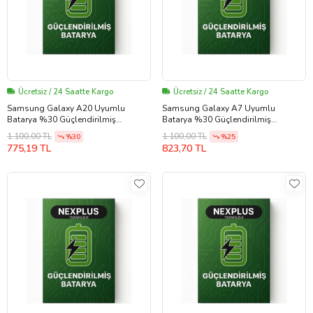
Ücretsiz / 24 Saatte Kargo
Ücretsiz / 24 Saatte Kargo
Samsung Galaxy A20 Uyumlu
Samsung Galaxy A7 Uyumlu
Batarya %30 Güçlendirilmiş
Batarya %30 Güçlendirilmiş
(EBBA505ABU)
(EBBA700ABE)
1.100,00 TL
1.100,00 TL
%30
%25
775,19 TL
823,70 TL