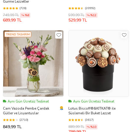
Gurme Lezzetler
(726)
(20992)
749,99 TL
599,99 TL
%8
%12
689,99 TL
529,99 TL
TREND TASARIM
Aynı Gün Ücretsiz Teslimat
Aynı Gün Ücretsiz Teslimat
Cam Vazoda Pembe Çardak
Lotus Biscoff®&KITKAT® ile
Güller ve Lisyantuslar
Süslemeli Bir Buket Lezzet
(2710)
(3617)
849,99 TL
889,99 TL
%10
799,99 TL