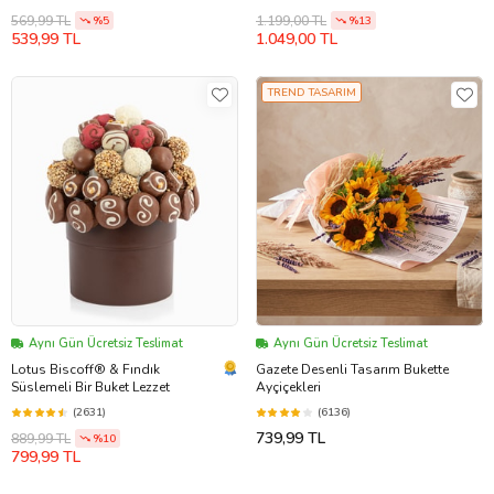
569,99 TL
1.199,00 TL
%5
%13
539,99 TL
1.049,00 TL
TREND TASARIM
Aynı Gün Ücretsiz Teslimat
Aynı Gün Ücretsiz Teslimat
Lotus Biscoff® & Fındık
Gazete Desenli Tasarım Bukette
Süslemeli Bir Buket Lezzet
Ayçiçekleri
(2631)
(6136)
739,99 TL
889,99 TL
%10
799,99 TL