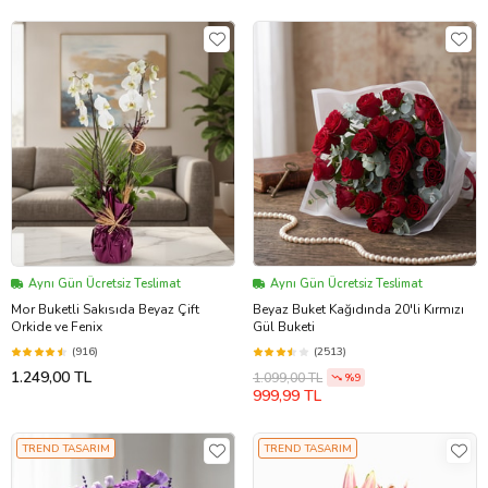
Aynı Gün Ücretsiz Teslimat
Aynı Gün Ücretsiz Teslimat
Mor Buketli Sakısıda Beyaz Çift
Beyaz Buket Kağıdında 20'li Kırmızı
Orkide ve Fenix
Gül Buketi
(916)
(2513)
1.249,00 TL
1.099,00 TL
%9
999,99 TL
TREND TASARIM
TREND TASARIM