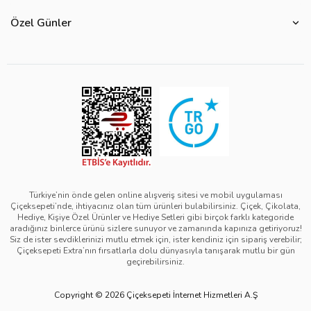
Özel Günler
Bize Ulaşın
Ürün Güvenliği
Özel Günler
Mevsimlere Göre Çiçekler
Sıkça Sorulan Sorular
Kurumsal Müşterilerimiz
Sevgililer Günü Hediyeleri
Yenilebilir Çiçek Saklama Koşulları
Çiçeksepeti'nde Satış Yap
Reklamlarımız
Kadınlar Günü Hediyeleri
Site Haritası
Kolay İade
Kampanya Detayları
Anneler Günü Hediyeleri
Ürün Sıralama Kriterleri
Çiçeksepeti Pazaryeri Kolaylıkları
Duyarlı Pazarlama Hareketi
Babalar Günü Hediyeleri
Teslimat İpuçları
Ödeme Seçenekleri
Bilgi Toplumu Hizmetleri
Öğretmenler Günü Hediyeleri
Sipariş Güncelleme Süreçleri
Çiçeksepeti Üyelik Sözleşmesi
Yılbaşı Hediyeleri
Sipariş Görsel Onay
Kişisel Verilerin Korunması ve Gizlilik Politikası
Black Friday
Türkiye’nin önde gelen online alışveriş sitesi ve mobil uygulaması
Çiçeksepeti’nde, ihtiyacınız olan tüm ürünleri bulabilirsiniz. Çiçek, Çikolata,
Mesafeli Satış Sözleşmesi - Çiçek
Tıp Bayramı Hediyeleri
Hediye, Kişiye Özel Ürünler ve Hediye Setleri gibi birçok farklı kategoride
aradığınız binlerce ürünü sizlere sunuyor ve zamanında kapınıza getiriyoruz!
Mesafeli Satış Sözleşmesi - Hediye & Extra
Avukatlar Günü Hediyeleri
Siz de ister sevdiklerinizi mutlu etmek için, ister kendiniz için sipariş verebilir;
Çiçeksepeti Extra’nın fırsatlarla dolu dünyasıyla tanışarak mutlu bir gün
Çerez Politikası
Hemşireler Günü Hediyeleri
geçirebilirsiniz.
Bilgi Güvenliği Politikası
Eczacılık Günü Hediyeleri
Copyright © 2026 Çiçeksepeti İnternet Hizmetleri A.Ş
Yeşil IT Politikası
Diş Hekimleri Günü Hediyeleri