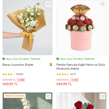
Aynı Gün Ücretsiz Teslimat
Aynı Gün Ücretsiz Teslimat
Beyaz Lisyantus Buketi
Pembe Saksıda Kağıt Helva ve Güllü
Minibonlu Kekler
(5282)
(417)
599,99 TL
699,99 TL
%8
%7
549,99 TL
649,99 TL
TREND TASARIM