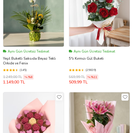
Aynı Gün Ücretsiz Teslimat
Aynı Gün Ücretsiz Teslimat
Yeşil Buketli Saksıda Beyaz Tekli
5'li Kırmızı Gül Buketi
Orkide ve Fenix
(145)
(29839)
1.249,00 TL
569,99 TL
%8
%11
1.149,00 TL
509,99 TL