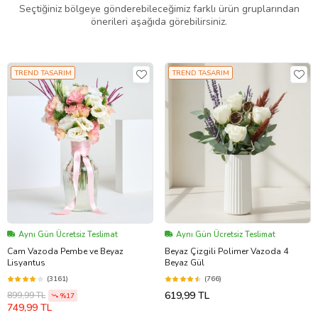
Seçtiğiniz bölgeye gönderebileceğimiz farklı ürün gruplarından
önerileri aşağıda görebilirsiniz.
TREND TASARIM
TREND TASARIM
Aynı Gün Ücretsiz Teslimat
Aynı Gün Ücretsiz Teslimat
Cam Vazoda Pembe ve Beyaz
Beyaz Çizgili Polimer Vazoda 4
Lisyantus
Beyaz Gül
(3161)
(766)
619,99 TL
899,99 TL
%17
749,99 TL