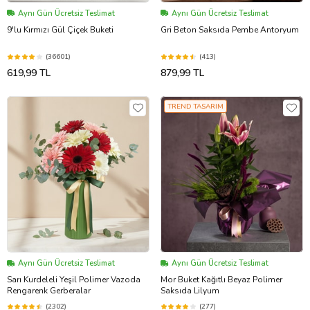
Aynı Gün Ücretsiz Teslimat
Aynı Gün Ücretsiz Teslimat
9'lu Kırmızı Gül Çiçek Buketi
Gri Beton Saksıda Pembe Antoryum
(36601)
(413)
619,99 TL
879,99 TL
TREND TASARIM
Aynı Gün Ücretsiz Teslimat
Aynı Gün Ücretsiz Teslimat
Sarı Kurdeleli Yeşil Polimer Vazoda
Mor Buket Kağıtlı Beyaz Polimer
Rengarenk Gerberalar
Saksıda Lilyum
(2302)
(277)