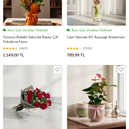
Aynı Gün Ücretsiz Teslimat
Aynı Gün Ücretsiz Teslimat
Turuncu Buketli Saksıda Beyaz Çift
Cam Vazoda 6'lı Ayçiçeği Aranjmanı
Orkide ve Fenix
(1427)
(7222)
1.149,00 TL
789,99 TL