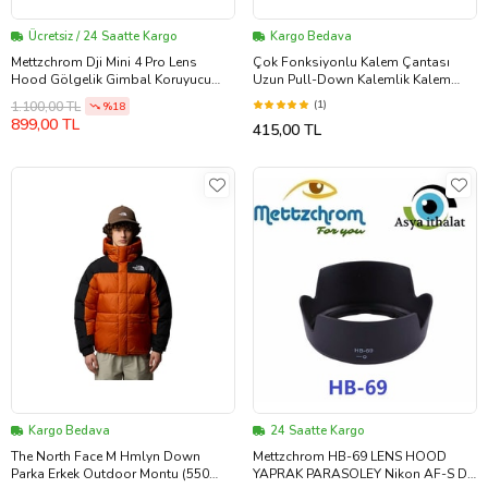
Ücretsiz / 24 Saatte Kargo
Kargo Bedava
Mettzchrom Dji Mini 4 Pro Lens
Çok Fonksiyonlu Kalem Çantası
Hood Gölgelik Gimbal Koruyucu
Uzun Pull-Down Kalemlik Kalem
Güneşlik Grey
Kutusu (Kahverengi Açık)
(1)
1.100,00 TL
%18
899,00 TL
415,00 TL
Kargo Bedava
24 Saatte Kargo
The North Face M Hmlyn Down
Mettzchrom HB-69 LENS HOOD
Parka Erkek Outdoor Montu (550
YAPRAK PARASOLEY Nikon AF-S DX