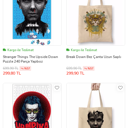
Kargo ile Teslimat
Kargo ile Teslimat
Stranger Things The Upside Down
Break Down Bez Çanta Uzun Saplı
Puzzle 240 Parça Yapboz
699,90 TL
699,90 TL
%57
%57
299,80 TL
299,90 TL