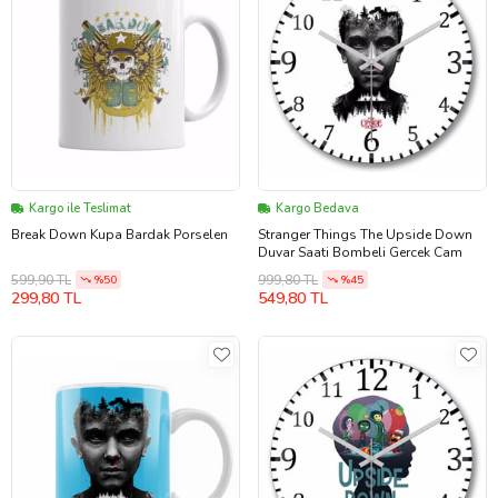
Kargo ile Teslimat
Kargo Bedava
Break Down Kupa Bardak Porselen
Stranger Things The Upside Down
Duvar Saati Bombeli Gercek Cam
599,90 TL
999,80 TL
%50
%45
299,80 TL
549,80 TL