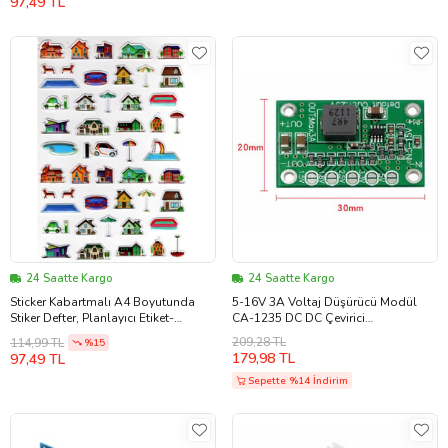
97,49 TL
24 Saatte Kargo
24 Saatte Kargo
Sticker Kabartmalı A4 Boyutunda
5-16V 3A Voltaj Düşürücü Modül
Stiker Defter, Planlayıcı Etiket-
CA-1235 DC DC Çevirici
(lim549) - Şehir Ev Havuz
Ayarlanabilir Güç Kaynağı Step
209,28 TL
114,99 TL
%15
Down Power Modu
179,98 TL
97,49 TL
Sepette %14 İndirim