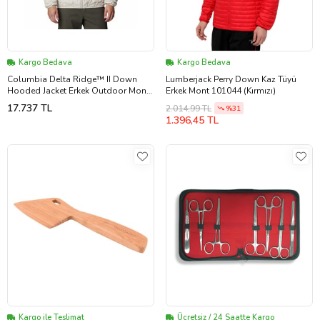
Kargo Bedava
Kargo Bedava
Columbia Delta Ridge™ II Down
Lumberjack Perry Down Kaz Tüyü
Hooded Jacket Erkek Outdoor Montu
Erkek Mont 101044 (Kırmızı)
(650 Dolgu Kaz Tüyü) 2086221278
17.737 TL
2.014,99 TL
%31
Bej
1.396,45 TL
Kargo ile Teslimat
Ücretsiz / 24 Saatte Kargo