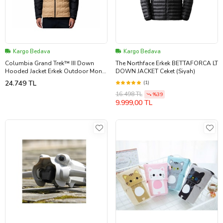
Kargo Bedava
Kargo Bedava
Columbia Grand Trek™ III Down
The Northface Erkek BETTAFORCA LT
Hooded Jacket Erkek Outdoor Montu
DOWN JACKET Ceket (Siyah)
(650 Dolgu Kuş Tüyü) 2086111262
24.749 TL
(1)
Kahverengi
16.498 TL
%39
9.999,00 TL