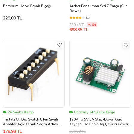
Bambum Hood Peynir Bıçağı
Archer Pansuman Seti 7 Parça (Cut
Down)
229,00 TL
(1)
739,43 TL
%6
698,35 TL
24 Saatte Kargo
Ücretsiz / 24 Saatte Kargo
Tristate 8li Dip Switch 8 Pin Siyah
120V To 5V 3A Step-Down Güç
Anahtar Açık Kapalı Seçim Adres
Kaynağı Dc Dc Voltaj Çevirici Power
Ayar + Off - Pull Up/Down
Modül
179,98 TL
556,59 TL