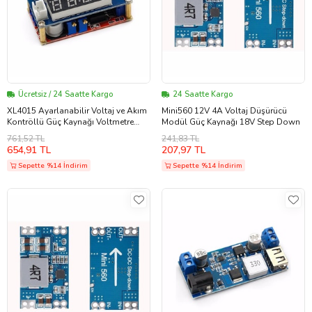
Ücretsiz / 24 Saatte Kargo
24 Saatte Kargo
XL4015 Ayarlanabilir Voltaj ve Akım
Mini560 12V 4A Voltaj Düşürücü
Kontröllü Güç Kaynağı Voltmetre
Modül Güç Kaynağı 18V Step Down
Ampermetre Göstergeli Step-Down
761,52 TL
241,83 TL
654,91 TL
207,97 TL
Sepette %14 İndirim
Sepette %14 İndirim