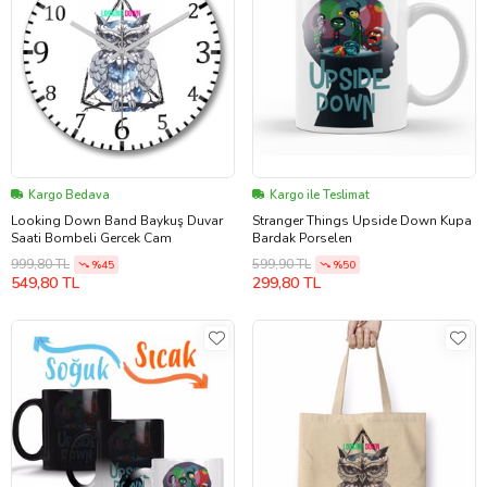
Kargo Bedava
Kargo ile Teslimat
Looking Down Band Baykuş Duvar
Stranger Things Upside Down Kupa
Saati Bombeli Gercek Cam
Bardak Porselen
999,80 TL
599,90 TL
%45
%50
549,80 TL
299,80 TL