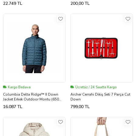
Dolgu Kaz Tüyü) NF0A4QYX5PO1
18-55mm f/3.5-5.6G VR II LENS
22.749 TL
200,00 TL
Turuncu
uyumlu HB69
Kargo Bedava
Ücretsiz / 24 Saatte Kargo
Columbia Delta Ridge™ II Down
Archer Cerrahi Dikiş Seti 7 Parça Cut
Jacket Erkek Outdoor Montu (650
Down
Dolgu Kaz Tüyü) 2086241429 Mavi
16.087 TL
799,00 TL