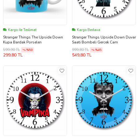
Kargo ile Teslimat
Kargo Bedava
Stranger Things The Upside Down
Stranger Things Upside Down Duvar
Kupa Bardak Porselen
Saati Bombeli Gercek Cam
599,90 TL
999,80 TL
%50
%45
299,80 TL
549,80 TL