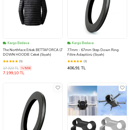
Kargo Bedava
Kargo Bedava
The Northface Erkek BETTAFORCA LT
77mm - 67mm Step Down Ring
DOWN HOODIE Ceket (Siyah)
Filtre Adaptörü (Siyah)
(1)
(1)
406,91 TL
17.323 TL
%58
7.199,10 TL