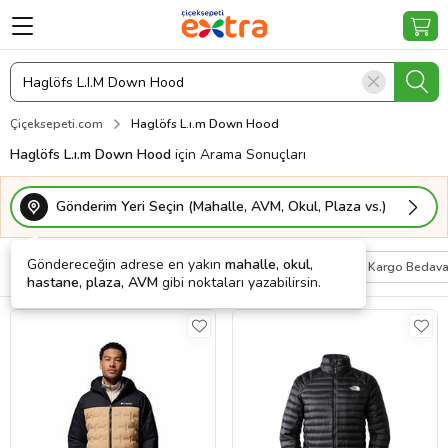
Çiçeksepeti.com
Haglöfs L.ı.m Down Hood
Haglöfs L.ı.m Down Hood
için Arama Sonuçları
Gönderim Yeri Seçin (Mahalle, AVM, Okul, Plaza vs.)
Göndereceğin adrese en yakın
mahalle, okul,
Filtrele
Sırala
Kişiye Özel
Kargo Bedav
hastane, plaza, AVM
gibi noktaları yazabilirsin.