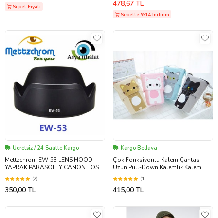
478,67 TL
Sepet Fiyatı
Sepette %14 İndirim
Ücretsiz / 24 Saatte Kargo
Kargo Bedava
Mettzchrom EW-53 LENS HOOD
Çok Fonksiyonlu Kalem Çantası
YAPRAK PARASOLEY CANON EOSM
Uzun Pull-Down Kalemlik Kalem
EF-M 15-45mm-f-3-5-6-3 IS lens
Kutusu (Pembe)
(2)
(1)
uyumlu EW-53
350,00 TL
415,00 TL