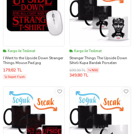
Kargo ile Teslimat
Kargo ile Teslimat
I Went to the Upside Down Stranger
Stranger Things The Upside Down
Things Mouse Pad.jpg
Sihirli Kupa Bardak Porselen
179,82 TL
699,90 TL
%50
349,80 TL
Sepet Fiyatı