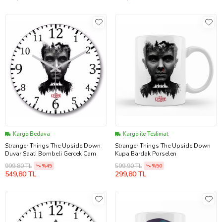
Kargo Bedava
Kargo ile Teslimat
Stranger Things The Upside Down
Stranger Things The Upside Down
Duvar Saati Bombeli Gercek Cam
Kupa Bardak Porselen
999,80 TL
599,90 TL
%45
%50
549,80 TL
299,80 TL