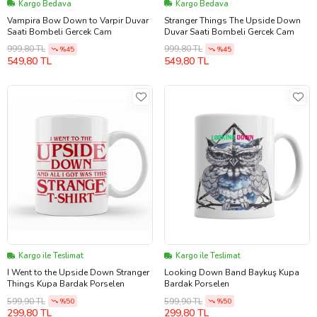
Kargo Bedava
Kargo Bedava
Vampira Bow Down to Varpir Duvar
Stranger Things The Upside Down
Saati Bombeli Gercek Cam
Duvar Saati Bombeli Gercek Cam
999,80 TL
999,80 TL
%45
%45
549,80 TL
549,80 TL
Kargo ile Teslimat
Kargo ile Teslimat
I Went to the Upside Down Stranger
Looking Down Band Baykuş Kupa
Things Kupa Bardak Porselen
Bardak Porselen
599,90 TL
599,90 TL
%50
%50
299,80 TL
299,80 TL