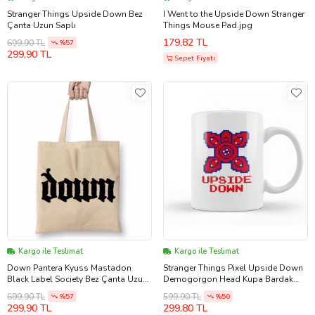
Stranger Things Upside Down Bez
I Went to the Upside Down Stranger
Çanta Uzun Saplı
Things Mouse Pad.jpg
179,82 TL
699,90 TL
%57
299,90 TL
Sepet Fiyatı
Kargo ile Teslimat
Kargo ile Teslimat
Down Pantera Kyuss Mastadon
Stranger Things Pixel Upside Down
Black Label Society Bez Çanta Uzun
Demogorgon Head Kupa Bardak
Saplı
Porselen
699,90 TL
599,90 TL
%57
%50
299,90 TL
299,80 TL