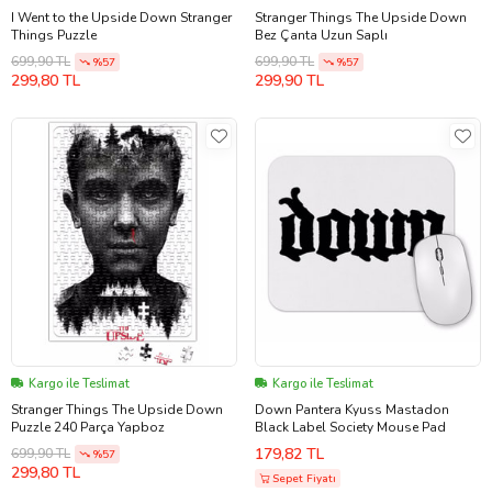
I Went to the Upside Down Stranger
Stranger Things The Upside Down
Things Puzzle
Bez Çanta Uzun Saplı
699,90 TL
699,90 TL
%57
%57
299,80 TL
299,90 TL
Kargo ile Teslimat
Kargo ile Teslimat
Stranger Things The Upside Down
Down Pantera Kyuss Mastadon
Puzzle 240 Parça Yapboz
Black Label Society Mouse Pad
179,82 TL
699,90 TL
%57
299,80 TL
Sepet Fiyatı