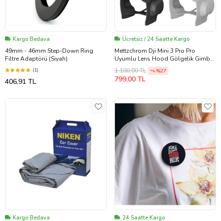
Kargo Bedava
Ücretsiz / 24 Saatte Kargo
49mm - 46mm Step-Down Ring
Mettzchrom Dji Mini 3 Pro Pro
Filtre Adaptörü (Siyah)
Uyumlu Lens Hood Gölgelik Gimbal
Koruyucu Güneşlik
(1)
1.100,00 TL
%27
799,00 TL
406,91 TL
Kargo Bedava
24 Saatte Kargo