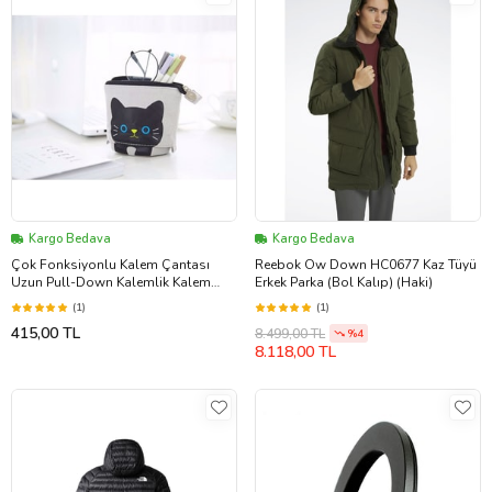
Kargo Bedava
Kargo Bedava
Çok Fonksiyonlu Kalem Çantası
Reebok Ow Down HC0677 Kaz Tüyü
Uzun Pull-Down Kalemlik Kalem
Erkek Parka (Bol Kalıp) (Haki)
Kutusu (Gri)
(1)
(1)
415,00 TL
8.499,00 TL
%4
8.118,00 TL