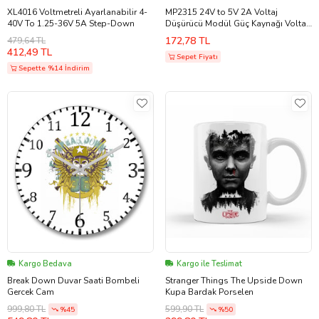
XL4016 Voltmetreli Ayarlanabilir 4-
MP2315 24V to 5V 2A Voltaj
40V To 1.25-36V 5A Step-Down
Düşürücü Modül Güç Kaynağı Voltaj
Ayarlanabilir ve Sabit Çıkış Step
172,78 TL
479,64 TL
Down
412,49 TL
Sepet Fiyatı
Sepette %14 İndirim
Kargo Bedava
Kargo ile Teslimat
Break Down Duvar Saati Bombeli
Stranger Things The Upside Down
Gercek Cam
Kupa Bardak Porselen
999,80 TL
599,90 TL
%45
%50