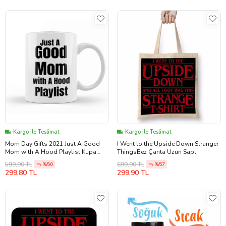
Kargo ile Teslimat
Kargo ile Teslimat
Mom Day Gifts 2021 Just A Good
I Went to the Upside Down Stranger
Mom with A Hood Playlist Kupa
ThingsBez Çanta Uzun Saplı
Bardak Porselen
599,90 TL
699,90 TL
%50
%57
299,80 TL
299,90 TL