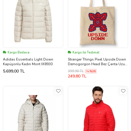
Kargo Bedava
Kargo ile Teslimat
Adidas Essentials Light Down
Stranger Things Pixel Upside Down
Kapüşonlu Kadın Mont IX8930
Demogorgon Head Bez Çanta Uzun
Saplı
5.699,00 TL
399,90 TL
%38
249,80 TL