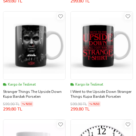
549,80 TL
299,80 TL
Kargo ile Teslimat
Kargo ile Teslimat
Stranger Things The Upside Down
I Went to the Upside Down Stranger
Kupa Bardak Porselen
Things Kupa Bardak Porselen
599,90 TL
599,90 TL
%50
%50
299,80 TL
299,80 TL