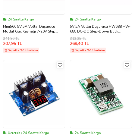
24 Saatte Kargo
24 Saatte Kargo
Mini560 5V 5A Voltaj Düşürücü
5V 5A Voltaj Düşürücü HW688 HW-
Modül Güç Kaynağı 7-20V Step
688 DC-DC Step-Down Buck
Down
Dönüştürücü Modül
241,80 TL
313,25 TL
207,95 TL
269,40 TL
Sepette %14 İndirim
Sepette %14 İndirim
Ücretsiz / 24 Saatte Kargo
24 Saatte Kargo