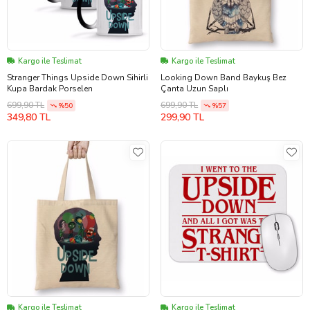
Kargo ile Teslimat
Kargo ile Teslimat
Stranger Things Upside Down Sihirli
Looking Down Band Baykuş Bez
Kupa Bardak Porselen
Çanta Uzun Saplı
699,90 TL
699,90 TL
%50
%57
349,80 TL
299,90 TL
Kargo ile Teslimat
Kargo ile Teslimat