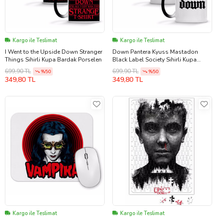
Kargo ile Teslimat
Kargo ile Teslimat
I Went to the Upside Down Stranger
Down Pantera Kyuss Mastadon
Things Sihirli Kupa Bardak Porselen
Black Label Society Sihirli Kupa
Bardak Porselen
699,90 TL
699,90 TL
%50
%50
349,80 TL
349,80 TL
Kargo ile Teslimat
Kargo ile Teslimat