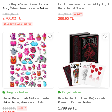
Rolls Royce Silver Down Branda
Fall Down Seven Times Get Up Eight
Araç Örtüsü tüm modeller Niken
Buton Rozet 3 adet
(Gri)
3.000,02 TL
359,90 TL
%17
2.700,02 TL
299,90 TL
Sepette %10 İndirim
Kargo ile Teslimat
Kargo Bedava
Sticker Kabartmalı A4 Boyutunda
Bicycle Shin Lim Oyun Kağıdı Kartı
Stiker Defter, Planlayıcı Etiket-
Premium Kartları Destesi
(lim503) - Pembe Temalı Unicorn
Koleksiyonluk (Karışık)
1.799,99 TL
114,99 TL
%15
Dondurma