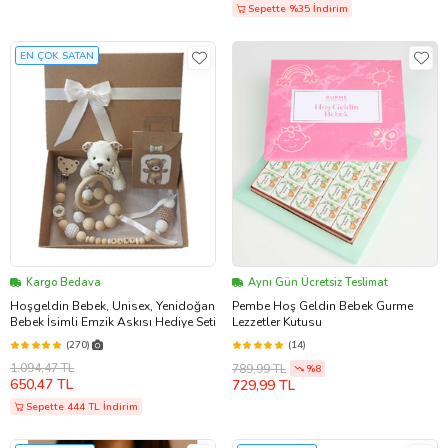
Sepette %35 İndirim
EN ÇOK SATAN
Kargo Bedava
Aynı Gün Ücretsiz Teslimat
Hoşgeldin Bebek, Unisex, Yenidoğan
Pembe Hoş Geldin Bebek Gurme
Bebek İsimli Emzik Askısı Hediye Seti
Lezzetler Kutusu
(270)
(14)
1.094,47 TL
789,99 TL
%8
650,47 TL
729,99 TL
Sepette 444 TL İndirim