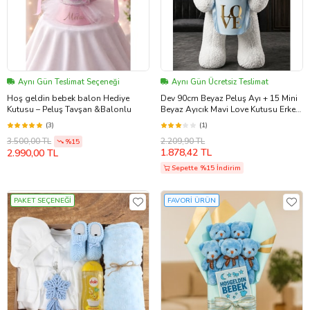
Aynı Gün Teslimat Seçeneği
Aynı Gün Ücretsiz Teslimat
Hoş geldin bebek balon Hediye
Dev 90cm Beyaz Peluş Ayı + 15 Mini
Kutusu – Peluş Tavşan &Balonlu
Beyaz Ayıcık Mavi Love Kutusu Erkek
Bebek Hoşgeldin Doğum Günü
(3)
(1)
Sevgiliye Konsept Hediye Seti
2.209,90 TL
3.500,00 TL
%15
1.878,42 TL
2.990,00 TL
Sepette %15 İndirim
PAKET SEÇENEĞİ
FAVORİ ÜRÜN