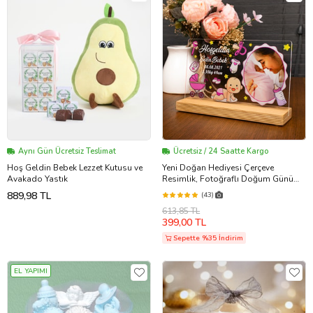
Aynı Gün Ücretsiz Teslimat
Ücretsiz / 24 Saatte Kargo
Hoş Geldin Bebek Lezzet Kutusu ve
Yeni Doğan Hediyesi Çerçeve
Avakado Yastık
Resimlik, Fotoğraflı Doğum Günü
Hediyesi Hoşgeldin Bebek (Yatay)
889,98 TL
(43)
(Pembe)
613,85 TL
399,00 TL
Sepette %35 İndirim
EL YAPIMI