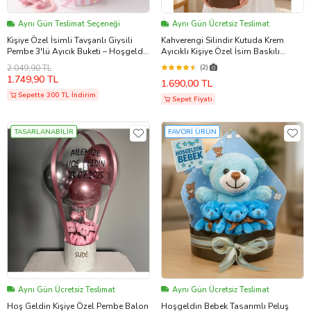
Aynı Gün Teslimat Seçeneği
Aynı Gün Ücretsiz Teslimat
Kişiye Özel İsimli Tavşanlı Giysili
Kahverengi Silindir Kutuda Krem
Pembe 3'lü Ayıcık Buketi – Hoşgeldin
Ayıcıklı Kişiye Özel İsim Baskılı
Bebek Baby Shower & Yeni Doğan
Premium Balon Kutusu Yenidoğan
2.049,90 TL
(2)
Kız Bebek Hediyesi Eşe Hediye
Kız Bebek Erkek Bebek Hoşgeldin
1.749,90 TL
1.690,00 TL
Bebek Balon Kutusu
Sepette 300 TL İndirim
Sepet Fiyatı
TASARLANABİLİR
FAVORİ ÜRÜN
Aynı Gün Ücretsiz Teslimat
Aynı Gün Ücretsiz Teslimat
Hoş Geldin Kişiye Özel Pembe Balon
Hoşgeldin Bebek Tasarımlı Peluş