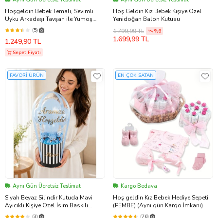
Hoşgeldin Bebek Temalı, Sevimli
Hoş Geldin Kız Bebek Kişiye Özel
Uyku Arkadaşı Tavşan ile Yumoş
Yenidoğan Balon Kutusu
Peluş Ayıcık Buketi- Yenidoğan
(5)
1.799,99 TL
%6
Babyshower ÖZEL
1.699,99 TL
1.249,90 TL
Sepet Fiyatı
FAVORİ ÜRÜN
EN ÇOK SATAN
Aynı Gün Ücretsiz Teslimat
Kargo Bedava
Siyah Beyaz Silindir Kutuda Mavi
Hoş geldin Kız Bebek Hediye Sepeti
Ayıcıklı Kişiye Özel İsim Baskılı
(PEMBE) (Aynı gün Kargo İmkanı)
Premium Mavi Balon Kutusu
(3)
(76)