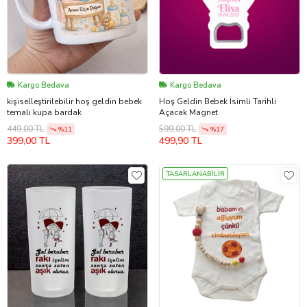
Kargo Bedava
Kargo Bedava
kişiselleştirilebilir hoş geldin bebek
Hoş Geldin Bebek İsimli Tarihli
temalı kupa bardak
Açacak Magnet
449,00 TL
599,00 TL
%11
%17
399,00 TL
499,90 TL
TASARLANABİLİR