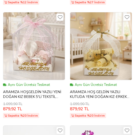
Sepette %12 İndirim
Sepette %27 İndirim
Aynı Gün Ücretsiz Teslimat
Aynı Gün Ücretsiz Teslimat
ARAMIZA HOŞGELDİN YAZILI YENİ
ARAMIZA HOŞ GELDİN YAZILI
DOĞAN KIZ BEBEK 5'Lİ TEKSTİL
KUTUDA YENİ DOĞAN KIZ-ERKEK
HEDİYE KUTUSU (Pembe-Ekru)
BEBEK 5'Lİ SARI TEKSTİL HEDİYE
1.099,90 TL
1.099,90 TL
KUTUSU
879,92 TL
879,92 TL
Sepette %20 İndirim
Sepette %20 İndirim