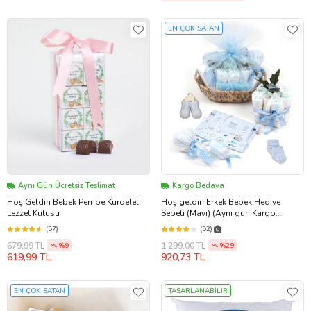
EN ÇOK SATAN
Aynı Gün Ücretsiz Teslimat
Kargo Bedava
Hoş Geldin Bebek Pembe Kurdeleli
Hoş geldin Erkek Bebek Hediye
Lezzet Kutusu
Sepeti (Mavi) (Aynı gün Kargo
İmkanı)
(57)
(52)
679,99 TL
1.299,00 TL
%9
%29
619,99 TL
920,73 TL
EN ÇOK SATAN
TASARLANABİLİR