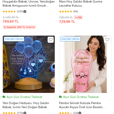
Hoşgeldin Bebek, Unisex, Yenidoğan
Mavi Hoş Geldin Bebek Gurme
Bebek Amigurumi İsimli Emzik
Lezzetler Kutusu
Askısı Hediye Seti
(192)
(64)
1.149,49 TL
789,99 TL
%8
749,49 TL
729,99 TL
Sepette 400 TL İndirim
FAVORİ ÜRÜN
FAVORİ ÜRÜN
Aynı Gün Ücretsiz Teslimat
Aynı Gün Ücretsiz Teslimat
Yeni Doğan Hediyesi, Hoş Geldin
Pembe Silindir Kutuda Pembe
Bebek, İsimli Yeni Doğan Bebek
Ayıcıklı Kişiye Özel İsim Baskılı
Hediyesi, Kişiye Özel 3 Boyutlu Led
Premium Balon Kutusu Yenidoğan
(770)
(10)