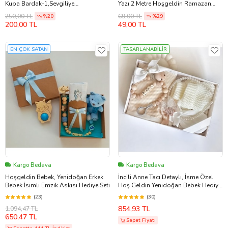
Kupa Bardak-1,Sevgiliye
Yazı 2 Metre Hoşgeldin Ramazan
Hediye,Arkadaşa Hediye,İçimden
M12
250,00 TL
69,00 TL
%20
%29
Geldi,Doğum Günü
200,00 TL
49,00 TL
Hediyesi,Sevgililer Günü Hediyesi
EN ÇOK SATAN
TASARLANABİLİR
Kargo Bedava
Kargo Bedava
Hoşgeldin Bebek, Yenidoğan Erkek
İncili Anne Tacı Detaylı, İsme Özel
Bebek İsimli Emzik Askısı Hediye Seti
Hoş Geldin Yenidoğan Bebek Hediye
Seti (Sütlü Kahve)
(23)
(30)
854,93 TL
1.094,47 TL
650,47 TL
Sepet Fiyatı