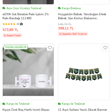
Aynı Gün Ücretsiz Teslimat
Kargo Bedava
eJOYA Gel Beraber Rakı İçelim 2'li
Hoşgeldin Bebek, Yenidoğan Erkek
Rakı Bardağı 111483
Bebek, Sarı Kırmızı Babamın
Oğluyum Taraftar Badi ve İsimli
(1)
546,73 TL
Emzik Askısı Hediye Seti (Sarı-
399,11 TL
573,89 TL
Kırmızı)
Sepette %27 İndirim
Sepet Fiyatı
TASARLANABİLİR
Kargo ile Teslimat
Kargo ile Teslimat
Kişiye Özel Baş Harfli İsimli Beyaz
11 Ayın Sultanı Yazılı Zikzak Banner