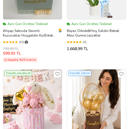
Aynı Gün Ücretsiz Teslimat
Aynı Gün Ücretsiz Teslimat
Ahşap Saksıda Sevimli
Beyaz Orkide&Hoş Geldin Bebek
Kuzucuklar Hoşgeldin Kız/Erkek
Mavi Gurme Lezzetler
Soft Bebek Kokulu Taş Hediyelik
(22)
(2)
1.668,99 TL
799,90 TL
599,93 TL
Sepette %25 İndirim
TASARLANABİLİR
FAVORİ ÜRÜN