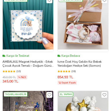
Kargo ile Teslimat
Kargo Bedava
AMBALAJLI Magnet Hediyelik - Erkek
İsme Özel Hoş Geldin Kız Bebek
Çocuk Ayıcık Temalı - Doğum Günü,
Yenidoğan Hediye Seti (Somon)
Hoşgeldin Bebek Hatırası
(10)
(38)
854,93 TL
450,00 TL
%23
345,00 TL
Sepet Fiyatı
TASARLANABİLİR
EL YAPIMI