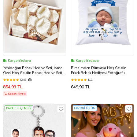
Kargo Bedava
Kargo Bedava
Yenidoğan Bebek Hediye Seti, İsme
Biresimden Dünyaya Hoş Geldin
Özel Hoş Geldin Bebek Hediye Seti,
Erkek Bebek Hediyesi Fotoğraflı
Kişiye Özel, Unisex
Yastık
(243)
(11)
854,93 TL
649,90 TL
Sepet Fiyatı
PAKET SEÇENEĞİ
FAVORİ ÜRÜN