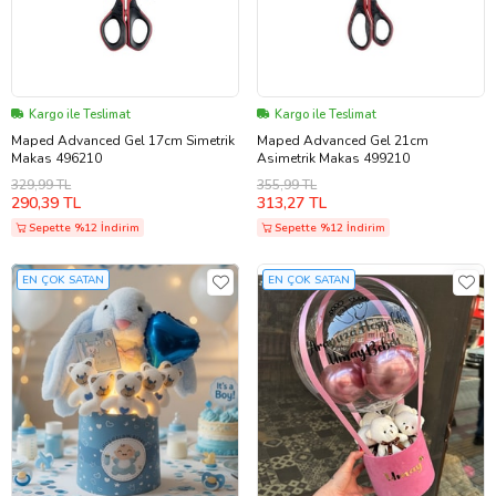
Kargo ile Teslimat
Kargo ile Teslimat
Maped Advanced Gel 17cm Simetrik
Maped Advanced Gel 21cm
Makas 496210
Asimetrik Makas 499210
329,99 TL
355,99 TL
290,39 TL
313,27 TL
Sepette %12 İndirim
Sepette %12 İndirim
EN ÇOK SATAN
EN ÇOK SATAN