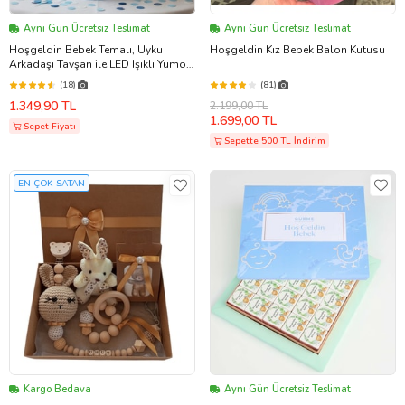
Aynı Gün Ücretsiz Teslimat
Aynı Gün Ücretsiz Teslimat
Hoşgeldin Bebek Temalı, Uyku
Hoşgeldin Kız Bebek Balon Kutusu
Arkadaşı Tavşan ile LED Işıklı Yumoş
Peluş Ayıcık Buketi, Yenidoğan-
(18)
(81)
Babyshower ÖZEL
1.349,90 TL
2.199,00 TL
1.699,00 TL
Sepet Fiyatı
Sepette 500 TL İndirim
EN ÇOK SATAN
Kargo Bedava
Aynı Gün Ücretsiz Teslimat