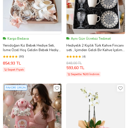
Kargo Bedava
Aynı Gün Ücretsiz Teslimat
Yenidoğan Kız Bebek Hediye Seti,
Hediyelik 2 Kişilik Türk Kahve Fincanı
İsme Özel Hoş Geldin Bebek Hediye
seti , İçimden Geldi Bir Kahve İçelim
Seti
Seti AYN34
(80)
(4)
854,93 TL
848,00 TL
593,60 TL
Sepet Fiyatı
Sepette %30 İndirim
FAVORİ ÜRÜN