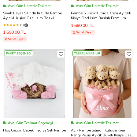
Aynı Gün Ücretsiz Teslimat
Aynı Gün Ücretsiz Teslimat
Siyah Beyaz Silindir Kutuda Pembe
Pembe Silindir Kutuda Krem Ayıcıklı
Ayıcıklı Kişiye Özel İsim Baskılı
Kişiye Özel İsim Baskılı Premium
Premium Pembe Balon Kutusu
Balon Kutusu Yenidoğan Kız Bebek
1.690,00 TL
(1)
Yenidoğan Hoşgeldin Kız Bebek
Hoşgeldin Bebek Balon Kutusu
1.690,00 TL
Balon Kutusu
Sepet Fiyatı
Sepet Fiyatı
PAKET SEÇENEĞİ
TASARLANABİLİR
Aynı Gün Teslimat Seçeneği
Aynı Gün Ücretsiz Teslimat
Hoş Geldin Bebek Hediye Seti Pembe
Açık Pembe Silindir Kutuda Krem
Rengi Peluş Ayıcık Buketi Kişiye Özel