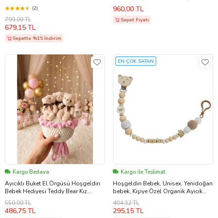
İsim Baskılı Yenidoğan Kız Bebek
960,00 TL
(2)
Hoşgeldin Bebek Doğum Günü
799,00 TL
Yıldönümü Sevgiliye Eşe Arkadaşa
Sepet Fiyatı
679,15 TL
Hediye Anneler Günü
Sepette %15 İndirim
EN ÇOK SATAN
Kargo Bedava
Kargo ile Teslimat
Ayıcıklı Buket El Örgüsü Hoşgeldin
Hoşgeldin Bebek, Unisex, Yenidoğan
Bebek Hediyesi Teddy Bear Kız
bebek, Kişiye Özel Organik Ayıcık
Çocuk (Pudra Pembe)
Emzik Askısı
550,00 TL
404,32 TL
486,75 TL
295,15 TL