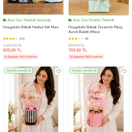
Aynı Gün Teslimat Seçeneği
Aynı Gün Ücretsiz Teslimat
Hoşgeldin Bebek Hediye Seti Mavi
Hoşgeldin Bebek Tasarımlı Peluş
Ayıcık Buketi (Mavi)
(13)
(4)
1.100,00 TL
879,90 TL
935,00 TL
703,92 TL
Sepette %15 İndirim
Sepette %20 İndirim
TASARLANABİLİR
TASARLANABİLİR