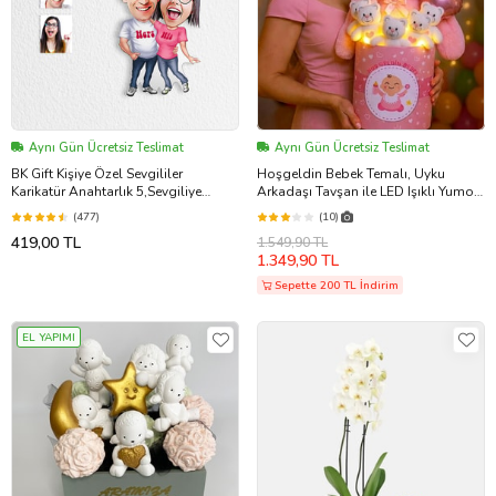
Aynı Gün Ücretsiz Teslimat
Aynı Gün Ücretsiz Teslimat
BK Gift Kişiye Özel Sevgililer
Hoşgeldin Bebek Temalı, Uyku
Karikatür Anahtarlık 5,Sevgiliye
Arkadaşı Tavşan ile LED Işıklı Yumoş
Hediye,Doğum Günü
Peluş Ayıcık Buketi, Yenidoğan-
(477)
(10)
Hediyesi,Sevgililer Günü
Babyshower ÖZEL
419,00 TL
1.549,90 TL
Hediyesi,İçimden Geldi
1.349,90 TL
Sepette 200 TL İndirim
EL YAPIMI