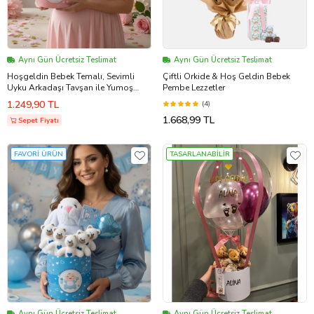
Aynı Gün Ücretsiz Teslimat
Aynı Gün Ücretsiz Teslimat
Hoşgeldin Bebek Temalı, Sevimli
Çiftli Orkide & Hoş Geldin Bebek
Uyku Arkadaşı Tavşan ile Yumoş
Pembe Lezzetler
Peluş Ayıcık Buketi- Yenidoğan
1.249,90 TL
(4)
Babyshower ÖZEL (Pembe)
1.668,99 TL
Sepet Fiyatı
FAVORİ ÜRÜN
TASARLANABİLİR
Aynı Gün Ücretsiz Teslimat
Aynı Gün Ücretsiz Teslimat