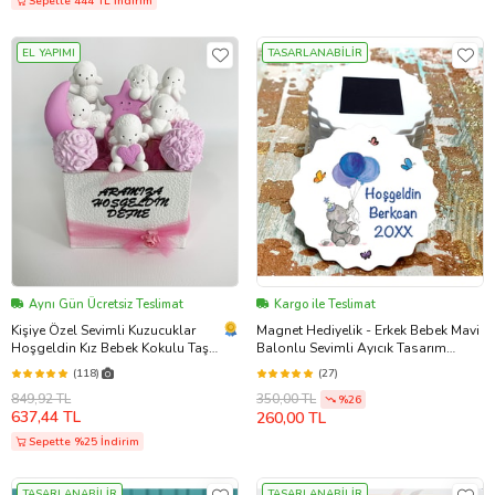
Sepette 444 TL İndirim
EL YAPIMI
TASARLANABİLİR
Aynı Gün Ücretsiz Teslimat
Kargo ile Teslimat
Kişiye Özel Sevimli Kuzucuklar
Magnet Hediyelik - Erkek Bebek Mavi
Hoşgeldin Kız Bebek Kokulu Taş
Balonlu Sevimli Ayıcık Tasarım
Hediyelik
Doğum Günü - Hoşgeldin Bebek
(118)
(27)
849,92 TL
350,00 TL
%26
637,44 TL
260,00 TL
Sepette %25 İndirim
TASARLANABİLİR
TASARLANABİLİR