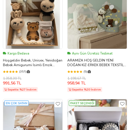
Kargo Bedava
Aynı Gün Ücretsiz Teslimat
Hoşgeldin Bebek, Unisex, Yenidoğan
ARAMIZA HOŞ GELDİN YENİ
Bebek Amigurumi İsimli Emzik
DOĞAN KIZ-ERKEK BEBEK TEKSTİL
Askısı Hediye Seti
HEDİYE KUTUSU -AYICIK VE
(357)
(5)
YILDIZLAR KİŞİYE ÖZEL İSİMLİ KAPI
1.358,30 TL
1.198,67 TL
DUVAR SÜSÜ-AYICIKLI MUM SETİ
991,56 TL
958,94 TL
(Krem - Yeşil)
Sepette %27 İndirim
Sepette %20 İndirim
EN ÇOK SATAN
PAKET SEÇENEĞİ