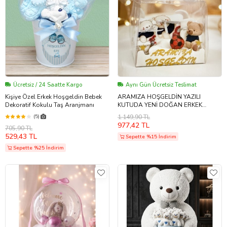
Ücretsiz / 24 Saatte Kargo
Aynı Gün Ücretsiz Teslimat
Kişiye Özel Erkek Hoşgeldin Bebek
ARAMIZA HOŞGELDİN YAZILI
Dekoratif Kokulu Taş Aranjmanı
KUTUDA YENİ DOĞAN ERKEK
BEBEK 5'Lİ TEKSTİL HEDİYE KUTUSU
(5)
1.149,90 TL
VE AYICIK BİBLO SETİ (Krem)
977,42 TL
705,90 TL
529,43 TL
Sepette %15 İndirim
Sepette %25 İndirim