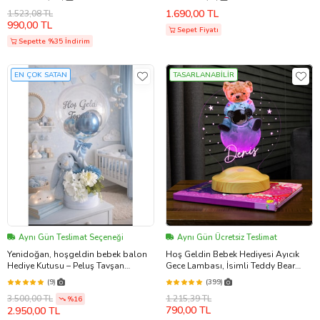
Lamba
Kız Bebek Hoşgeldin Bebek Balon
1.690,00 TL
1.523,08 TL
Kutusu
990,00 TL
Sepet Fiyatı
Sepette %35 İndirim
EN ÇOK SATAN
TASARLANABİLİR
Aynı Gün Teslimat Seçeneği
Aynı Gün Ücretsiz Teslimat
Yenidoğan, hoşgeldin bebek balon
Hoş Geldin Bebek Hediyesi Ayıcık
Hediye Kutusu – Peluş Tavşan
Gece Lambası, İsimli Teddy Bear
&Balonlu (Bebe Mavisi)
Doğum Günü Hediyesi, Çocuk Odası
(9)
(399)
Hediyesi Ayı Teddy Led Lamba
1.215,39 TL
3.500,00 TL
%16
Aydınlatması
790,00 TL
2.950,00 TL