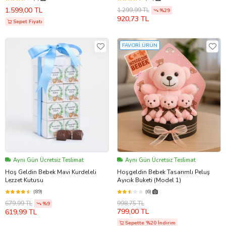
Yenidoğan Hoşgeldin Erkek Bebek
1.599,00 TL
1.299,99 TL
Balon Kutusu
%29
920,73 TL
Sepet Fiyatı
FAVORİ ÜRÜN
Aynı Gün Ücretsiz Teslimat
Aynı Gün Ücretsiz Teslimat
Hoş Geldin Bebek Mavi Kurdeleli
Hoşgeldin Bebek Tasarımlı Peluş
Lezzet Kutusu
Ayıcık Buketi (Model 1)
(89)
(6)
998,75 TL
679,99 TL
%9
799,00 TL
619,99 TL
Sepette %20 İndirim