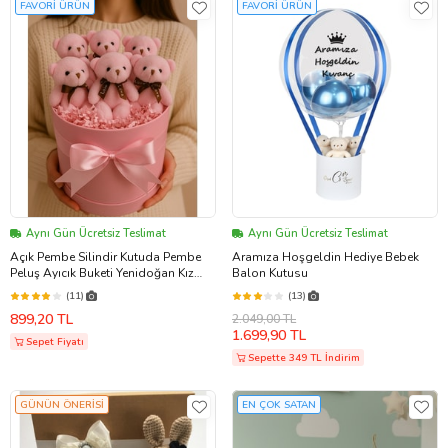
FAVORİ ÜRÜN
FAVORİ ÜRÜN
Aynı Gün Ücretsiz Teslimat
Aynı Gün Ücretsiz Teslimat
Açık Pembe Silindir Kutuda Pembe
Aramıza Hoşgeldin Hediye Bebek
Peluş Ayıcık Buketi Yenidoğan Kız
Balon Kutusu
Bebek Hoşgeldin Bebek Doğum
(11)
(13)
Günü Yıldönümü Sevgiliye Eşe
899,20 TL
2.049,00 TL
Arkadaşa Hediye Anneler Günü
1.699,90 TL
Sepet Fiyatı
Sepette 349 TL İndirim
GÜNÜN ÖNERİSİ
EN ÇOK SATAN