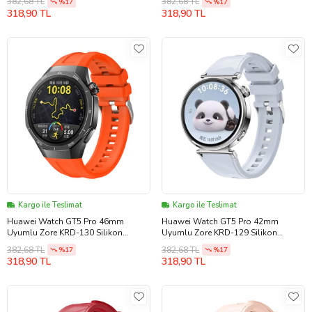
382,68 TL
382,68 TL
%17
%17
318,90 TL
318,90 TL
Kargo ile Teslimat
Kargo ile Teslimat
Huawei Watch GT5 Pro 46mm
Huawei Watch GT5 Pro 42mm
Uyumlu Zore KRD-130 Silikon
Uyumlu Zore KRD-129 Silikon
Kordon Strap Kayış
Kordon Strap Kayış
382,68 TL
382,68 TL
%17
%17
318,90 TL
318,90 TL