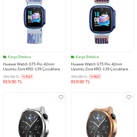
Kargo Bedava
Kargo Bedava
Huawei Watch GT5 Pro 42mm
Huawei Watch GT5 Pro 42mm
Uyumlu Zore KRD-139 Çocuklara
Uyumlu Zore KRD-139 Çocuklara
Özel Örgü Kordon
Özel Örgü Kordon
983,88 TL
983,88 TL
%17
%17
819,90 TL
819,90 TL