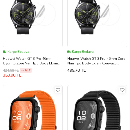
Kargo Bedava
Kargo Bedava
Huawei Watch GT 3 Pro 46mm
Huawei Watch GT 3 Pro 46mm Zore
Uyumlu Zore Narr Tpu Body Ekran
Narr Tpu Body Ekran Koruyucu
Koruyucu (Renksiz)
(Renksiz)
499,70 TL
424,68 TL
%17
353,90 TL