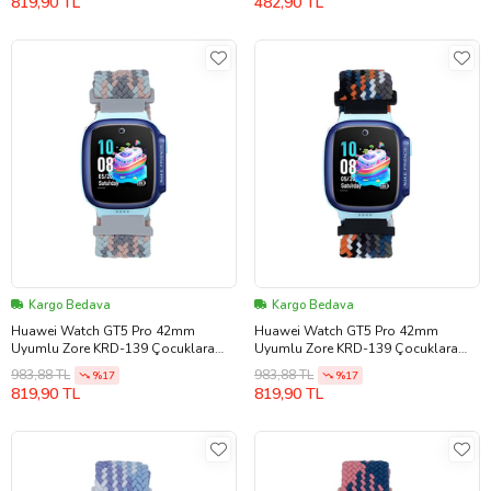
819,90 TL
482,90 TL
Kargo Bedava
Kargo Bedava
Huawei Watch GT5 Pro 42mm
Huawei Watch GT5 Pro 42mm
Uyumlu Zore KRD-139 Çocuklara
Uyumlu Zore KRD-139 Çocuklara
Özel Örgü Kordon
Özel Örgü Kordon
983,88 TL
983,88 TL
%17
%17
819,90 TL
819,90 TL