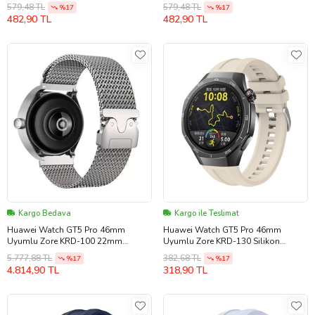
Kordon
Kordon
579,48 TL
579,48 TL
%17
%17
482,90 TL
482,90 TL
Kargo Bedava
Kargo ile Teslimat
Huawei Watch GT5 Pro 46mm
Huawei Watch GT5 Pro 46mm
Uyumlu Zore KRD-100 22mm
Uyumlu Zore KRD-130 Silikon
Titanyum Hasır Kordon
Kordon Strap Kayış
5.777,88 TL
382,68 TL
%17
%17
4.814,90 TL
318,90 TL