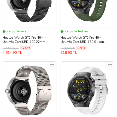
Kargo Bedava
Kargo ile Teslimat
Huawei Watch GT5 Pro 46mm
Huawei Watch GT5 Pro 46mm
Uyumlu Zore KRD-100 22mm
Uyumlu Zore KRD-130 Silikon
Titanyum Hasır Kordon
Kordon Strap Kayış
5.777,88 TL
382,68 TL
%17
%17
4.814,90 TL
318,90 TL