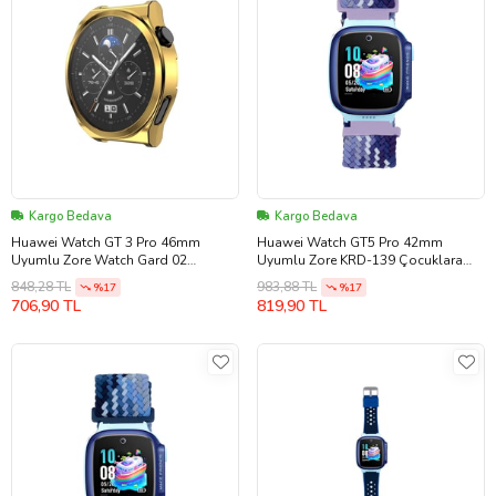
Kargo Bedava
Kargo Bedava
Huawei Watch GT 3 Pro 46mm
Huawei Watch GT5 Pro 42mm
Uyumlu Zore Watch Gard 02
Uyumlu Zore KRD-139 Çocuklara
Koruyucu Silikon (Gold)
Özel Örgü Kordon
848,28 TL
983,88 TL
%17
%17
706,90 TL
819,90 TL