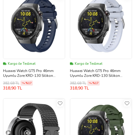
Kargo ile Teslimat
Kargo ile Teslimat
Huawei Watch GT5 Pro 46mm
Huawei Watch GT5 Pro 46mm
Uyumlu Zore KRD-130 Silikon
Uyumlu Zore KRD-130 Silikon
Kordon Strap Kayış
Kordon Strap Kayış
382,68 TL
382,68 TL
%17
%17
318,90 TL
318,90 TL