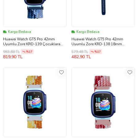
Kargo Bedava
Kargo Bedava
Huawei Watch GT5 Pro 42mm
Huawei Watch GT5 Pro 42mm
Uyumlu Zore KRD-139 Çocuklara
Uyumlu Zore KRD-138 18mm
Özel Örgü Kordon
Çocuklara Özel Silikon Strap Kayış
983,88 TL
579,48 TL
%17
%17
819,90 TL
482,90 TL