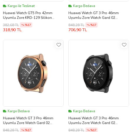
Kargo ile Teslimat
Kargo Bedava
Huawei Watch GT5 Pro 42mm
Huawei Watch GT 3 Pro 46mm
Uyumlu Zore KRD-129 Silikon
Uyumlu Zore Watch Gard 02
Kordon Strap Kayış
Koruyucu Silikon (Gümüş)
382,68 TL
848,28 TL
%17
%17
318,90 TL
706,90 TL
Kargo Bedava
Kargo Bedava
Huawei Watch GT 3 Pro 46mm
Huawei Watch GT 3 Pro 46mm
Uyumlu Zore Watch Gard 02
Uyumlu Zore Watch Gard 02
Koruyucu Silikon (Rose Gold Altın)
Koruyucu Silikon (Siyah)
848,28 TL
848,28 TL
%17
%17