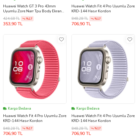
Huawei Watch GT 3 Pro 43mm
Huawei Watch Fit 4 Pro Uyumlu Zore
Uyumlu Zore Narr Tpu Body Ekran
KRD-144 Hasır Kordon
Koruyucu (Renksiz)
424,68 TL
848,28 TL
%17
%17
353,90 TL
706,90 TL
Kargo Bedava
Kargo Bedava
Huawei Watch Fit 4 Pro Uyumlu Zore
Huawei Watch Fit 4 Pro Uyumlu Zore
KRD-144 Hasır Kordon
KRD-144 Hasır Kordon
848,28 TL
848,28 TL
%17
%17
706,90 TL
706,90 TL