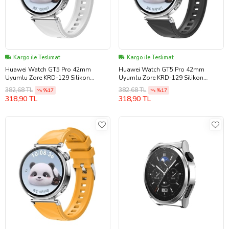
Kargo ile Teslimat
Kargo ile Teslimat
Huawei Watch GT5 Pro 42mm
Huawei Watch GT5 Pro 42mm
Uyumlu Zore KRD-129 Silikon
Uyumlu Zore KRD-129 Silikon
Kordon Strap Kayış
Kordon Strap Kayış
382,68 TL
382,68 TL
%17
%17
318,90 TL
318,90 TL