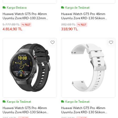
Kargo Bedava
Kargo ile Teslimat
Huawei Watch GT5 Pro 46mm
Huawei Watch GT5 Pro 46mm
Uyumlu Zore KRD-100 22mm
Uyumlu Zore KRD-130 Silikon
Titanyum Hasır Kordon
Kordon Strap Kayış
5.777,88 TL
382,68 TL
%17
%17
4.814,90 TL
318,90 TL
Kargo ile Teslimat
Kargo ile Teslimat
Huawei Watch GT5 Pro 46mm
Huawei Watch GT5 Pro 46mm
Uyumlu Zore KRD-130 Silikon
Uyumlu Zore KRD-130 Silikon
Kordon Strap Kayış
Kordon Strap Kayış