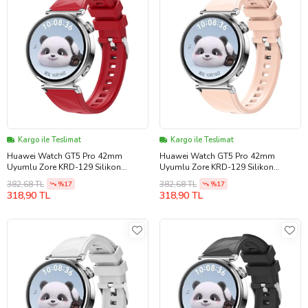
Kargo ile Teslimat
Kargo ile Teslimat
Huawei Watch GT5 Pro 42mm
Huawei Watch GT5 Pro 42mm
Uyumlu Zore KRD-129 Silikon
Uyumlu Zore KRD-129 Silikon
Kordon Strap Kayış
Kordon Strap Kayış
382,68 TL
382,68 TL
%17
%17
318,90 TL
318,90 TL