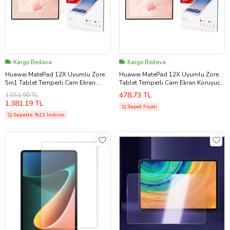
Kargo Bedava
Kargo Bedava
Huawei MatePad 12X Uyumlu Zore
Huawei MatePad 12X Uyumlu Zore
5in1 Tablet Temperli Cam Ekran
Tablet Temperli Cam Ekran Koruyucu
Koruyucu (Şeffaf)
(Şeffaf)
478,73 TL
1.551,90 TL
1.381,19 TL
Sepet Fiyatı
Sepette %11 İndirim