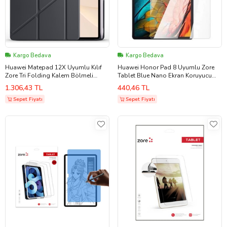
Kargo Bedava
Kargo Bedava
Huawei Matepad 12X Uyumlu Kılıf
Huawei Honor Pad 8 Uyumlu Zore
Zore Tri Folding Kalem Bölmeli
Tablet Blue Nano Ekran Koruyucu
Standlı Kılıf (Siyah)
(Renksiz)
1.306,43 TL
440,46 TL
Sepet Fiyatı
Sepet Fiyatı