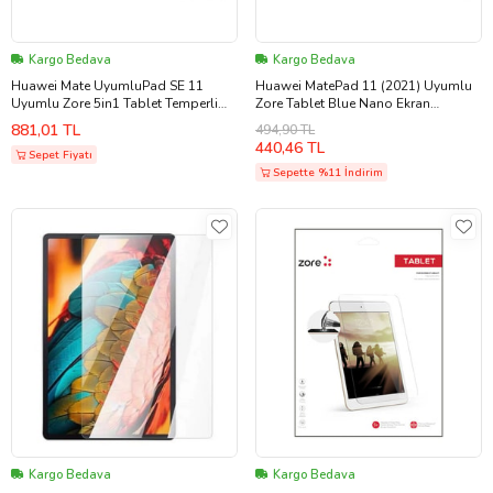
Kargo Bedava
Kargo Bedava
Huawei Mate UyumluPad SE 11
Huawei MatePad 11 (2021) Uyumlu
Uyumlu Zore 5in1 Tablet Temperli
Zore Tablet Blue Nano Ekran
Cam Ekran Koruyucu (Renksiz)
Koruyucu (Renksiz)
881,01 TL
494,90 TL
440,46 TL
Sepet Fiyatı
Sepette %11 İndirim
Kargo Bedava
Kargo Bedava