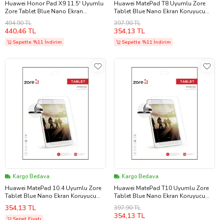
Huawei Honor Pad X9 11.5' Uyumlu
Huawei MatePad T8 Uyumlu Zore
Zore Tablet Blue Nano Ekran
Tablet Blue Nano Ekran Koruyucu
Koruyucu (Renksiz)
(Renksiz)
494,90 TL
397,90 TL
440,46 TL
354,13 TL
Sepette %11 İndirim
Sepette %11 İndirim
Kargo Bedava
Kargo Bedava
Huawei MatePad 10.4 Uyumlu Zore
Huawei MatePad T10 Uyumlu Zore
Tablet Blue Nano Ekran Koruyucu
Tablet Blue Nano Ekran Koruyucu
(Renksiz)
(Renksiz)
354,13 TL
397,90 TL
354,13 TL
Sepet Fiyatı