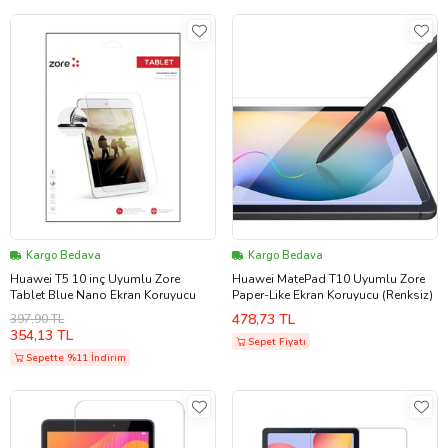
Kargo Bedava
Kargo Bedava
Huawei T5 10 inç Uyumlu Zore
Huawei MatePad T10 Uyumlu Zore
Tablet Blue Nano Ekran Koruyucu
Paper-Like Ekran Koruyucu (Renksiz)
478,73 TL
397,90 TL
354,13 TL
Sepet Fiyatı
Sepette %11 İndirim