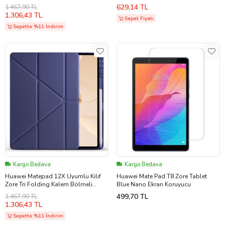
Standlı Kılıf (Mor)
Koruyucu (Renksiz)
629,14 TL
1.467,90 TL
1.306,43 TL
Sepet Fiyatı
Sepette %11 İndirim
Kargo Bedava
Kargo Bedava
Huawei Matepad 12X Uyumlu Kılıf
Huawei Mate Pad T8 Zore Tablet
Zore Tri Folding Kalem Bölmeli
Blue Nano Ekran Koruyucu
Standlı Kılıf (Lacivert)
499,70 TL
1.467,90 TL
1.306,43 TL
Sepette %11 İndirim