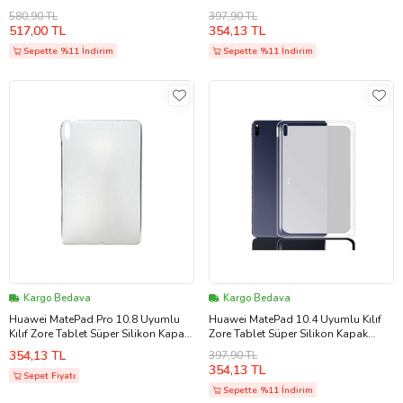
Silikon Kapak (Renksiz)
(Renksiz)
580,90 TL
397,90 TL
517,00 TL
354,13 TL
Sepette %11 İndirim
Sepette %11 İndirim
Kargo Bedava
Kargo Bedava
Huawei MatePad Pro 10.8 Uyumlu
Huawei MatePad 10.4 Uyumlu Kılıf
Kılıf Zore Tablet Süper Silikon Kapak
Zore Tablet Süper Silikon Kapak
(Renksiz)
(Renksiz)
354,13 TL
397,90 TL
354,13 TL
Sepet Fiyatı
Sepette %11 İndirim