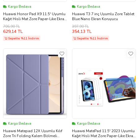
Kargo Bedava
Kargo Bedava
Huawei Honor Pad X9 11.5' Uyumlu
Huawei T3 7 inç Uyumlu Zore Tablet
Kağıt Hisli Mat Zore Paper-Like Ekran
Blue Nano Ekran Koruyucu
Koruyucu (Renksiz)
706,90 TL
397,90 TL
629,14 TL
354,13 TL
Sepette %11 İndirim
Sepette %11 İndirim
Kargo Bedava
Kargo Bedava
Huawei Matepad 12X Uyumlu Kılıf
Huawei MatePad 11.5' 2023 Uyumlu
Zore Tri Folding Kalem Bölmeli
Kağıt Hisli Mat Zore Paper-Like Ekran