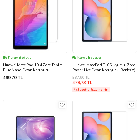
Kargo Bedava
Kargo Bedava
Huawei Mate Pad 10.4 Zore Tablet
Huawei MatePad T10S Uyumlu Zore
Blue Nano Ekran Koruyucu
Paper-Like Ekran Koruyucu (Renksiz)
499,70 TL
537,90 TL
478,73 TL
Sepette %11 İndirim