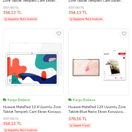
Zore Tablet Temperli Cam Ekran
Zore Tablet Temperli Cam Ekran
Koruyucu (Renksiz)
Koruyucu (Renksiz)
397,90 TL
397,90 TL
354,13 TL
354,13 TL
Sepette %11 İndirim
Sepette %11 İndirim
Kargo Bedava
Kargo Bedava
Huawei MatePad 10.4 Uyumlu Zore
Huawei MatePad 12X Uyumlu Zore
Tablet Temperli Cam Ekran Koruyucu
Tablet Blue Nano Ekran Koruyucu
(Renksiz)
(Şeffaf)
378,16 TL
397,90 TL
354,13 TL
Sepet Fiyatı
Sepette %11 İndirim