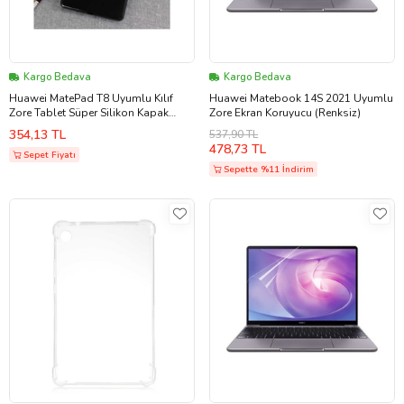
Kargo Bedava
Kargo Bedava
Huawei MatePad T8 Uyumlu Kılıf
Huawei Matebook 14S 2021 Uyumlu
Zore Tablet Süper Silikon Kapak
Zore Ekran Koruyucu (Renksiz)
(Siyah)
354,13 TL
537,90 TL
478,73 TL
Sepet Fiyatı
Sepette %11 İndirim