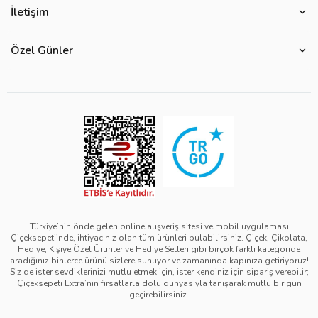
Çiçek Anlamları
İletişim
Çiçeksepeti Müşteri Politikası
Özel Günler
Bize Ulaşın
Ürün Güvenliği
Özel Günler
Mevsimlere Göre Çiçekler
Sıkça Sorulan Sorular
Kurumsal Müşterilerimiz
Sevgililer Günü Hediyeleri
Yenilebilir Çiçek Saklama Koşulları
Çiçeksepeti'nde Satış Yap
Reklamlarımız
Kadınlar Günü Hediyeleri
Site Haritası
Kolay İade
Kampanya Detayları
Anneler Günü Hediyeleri
Ürün Sıralama Kriterleri
Çiçeksepeti Pazaryeri Kolaylıkları
Duyarlı Pazarlama Hareketi
Babalar Günü Hediyeleri
Teslimat İpuçları
Ödeme Seçenekleri
Bilgi Toplumu Hizmetleri
Öğretmenler Günü Hediyeleri
Sipariş Güncelleme Süreçleri
Çiçeksepeti Üyelik Sözleşmesi
Yılbaşı Hediyeleri
Sipariş Görsel Onay
Kişisel Verilerin Korunması ve Gizlilik Politikası
Black Friday
Türkiye’nin önde gelen online alışveriş sitesi ve mobil uygulaması
Çiçeksepeti’nde, ihtiyacınız olan tüm ürünleri bulabilirsiniz. Çiçek, Çikolata,
Mesafeli Satış Sözleşmesi - Çiçek
Tıp Bayramı Hediyeleri
Hediye, Kişiye Özel Ürünler ve Hediye Setleri gibi birçok farklı kategoride
aradığınız binlerce ürünü sizlere sunuyor ve zamanında kapınıza getiriyoruz!
Mesafeli Satış Sözleşmesi - Hediye & Extra
Avukatlar Günü Hediyeleri
Siz de ister sevdiklerinizi mutlu etmek için, ister kendiniz için sipariş verebilir;
Çiçeksepeti Extra’nın fırsatlarla dolu dünyasıyla tanışarak mutlu bir gün
Çerez Politikası
Hemşireler Günü Hediyeleri
geçirebilirsiniz.
Bilgi Güvenliği Politikası
Eczacılık Günü Hediyeleri