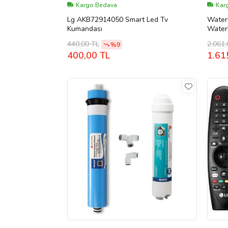
Kargo Bedava
Kar
Lg AKB72914050 Smart Led Tv
Waterl
Kumandası
Waterl
440,00 TL
2.061,
%9
400,00 TL
1.61