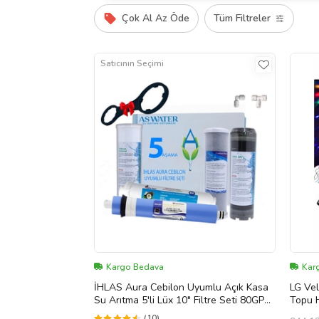
Çok Al Az Öde
Tüm Filtreler
Satıcının Seçimi
Kargo Bedava
Kar
İHLAS Aura Cebilon Uyumlu Açık Kasa
LG Vel
Su Arıtma 5'li Lüx 10" Filtre Seti 80GPD
Topu H
LG Membranlı
(10)