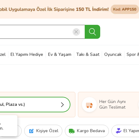
zel
El Yapımı Hediye
Ev & Yaşam
Takı & Saat
Oyuncak
Spor 
et & Bahçe
Petshop
Kozmetik
Otomotiv & Motosiklet
Hobi
Ann
Her Gün Aynı
l, Plaza vs.)
Gün Teslimat
,
n.
Fiyat
Kişiye Özel
Kargo Bedava
El Yapı