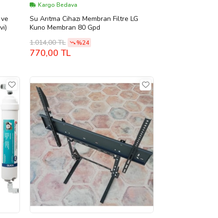
Kargo Bedava
 ve
Su Arıtma Cihazı Membran Filtre LG
vi)
Kuno Membran 80 Gpd
1.014,00 TL
%24
770,00 TL