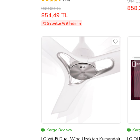
944,1
858,
939,00 TL
854,49 TL
Sepette %9 İndirim
Kargo Bedava
Kar
LG Wi-Fi Dual Wing Uzaktan Kumandalı
LG OL