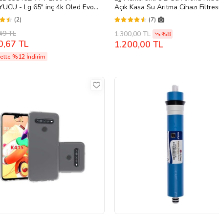
UCU - Lg 65" inç 4k Oled Evo
Açık Kasa Su Arıtma Cihazı Filtresi 5 
 Koruyucu
SET
(2)
(7)
49 TL
1.300,00 TL
%8
0,67 TL
1.200,00 TL
ette %12 İndirim