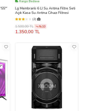
Kargo Bedava
'55'''
Lg Membranlı 6 LI Su Arıtma Filtre Seti
Açık Kasa Su Arıtma Cihazı Filtresi
(2)
1.500,00 TL
%10
1.350,00 TL