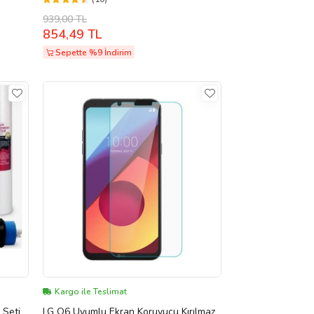
939,00 TL
854,49 TL
Sepette %9 İndirim
Kargo ile Teslimat
 Seti
LG Q6 Uyumlu Ekran Koruyucu Kırılmaz