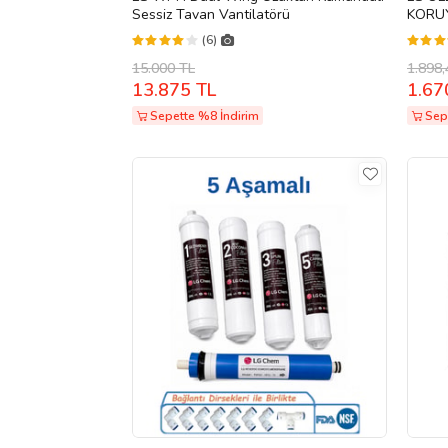
Sessiz Tavan Vantilatörü
KORUY
Ekran
(6)
15.000 TL
1.898,
13.875 TL
1.67
Sepette %8 İndirim
Sep