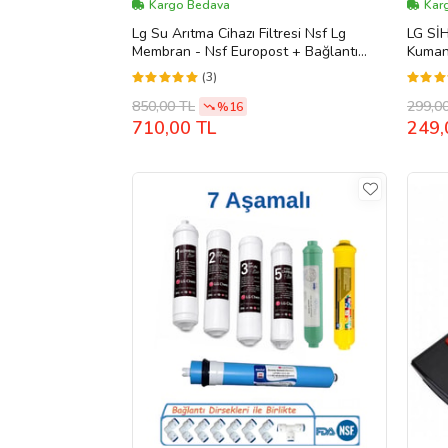
Kargo Bedava
Karg
Lg Su Arıtma Cihazı Filtresi Nsf Lg
LG Sİ
Membran - Nsf Europost + Bağlantı
Kuman
Dirsekleri Hediye
(3)
850,00 TL
299,0
%16
710,00 TL
249,