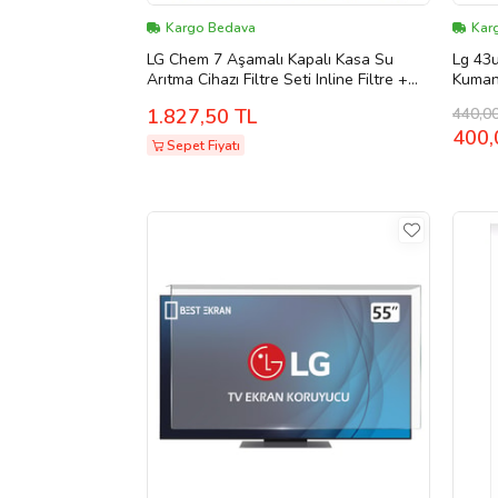
Kargo Bedava
Kar
LG Chem 7 Aşamalı Kapalı Kasa Su
Lg 43
Arıtma Cihazı Filtre Seti Inline Filtre +
Kuman
Ro Membran + Mineral Filtre + Post
440,0
1.827,50 TL
Karbon Tam Set
400,
Sepet Fiyatı