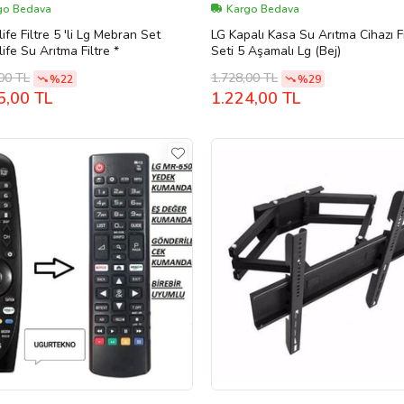
go Bedava
Kargo Bedava
ife Filtre 5 'li Lg Mebran Set
LG Kapalı Kasa Su Arıtma Cihazı Fi
ife Su Arıtma Filtre *
Seti 5 Aşamalı Lg (Bej)
00 TL
1.728,00 TL
%22
%29
5,00 TL
1.224,00 TL