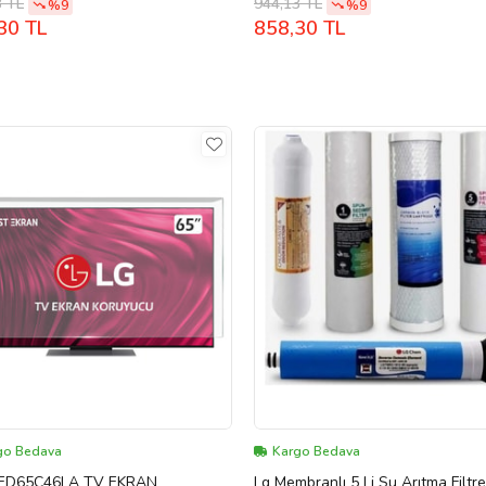
3 TL
944,13 TL
%9
%9
30 TL
858,30 TL
go Bedava
Kargo Bedava
ED65C46LA TV EKRAN
Lg Membranlı 5 Li Su Arıtma Filtre