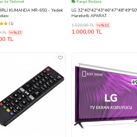
o ile Teslimat
Kargo Bedava
HİRLİ KUMANDA MR-650 - Yedek
LG 32''40''42''43''46''47''48''49''50'
dası
Hareketli APARAT
(1)
1.120,00 TL
%11
1.000,00 TL
0 TL
%17
00 TL