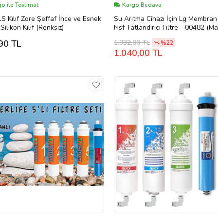
o ile Teslimat
Kargo Bedava
S Kılıf Zore Şeffaf İnce ve Esnek
Su Arıtma Cihazı İçin Lg Membran
Silikon Kılıf (Renksiz)
Nsf Tatlandırıcı Filtre - 00482 (Ma
1.332,00 TL
90 TL
%22
1.040,00 TL