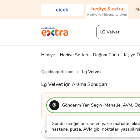
Hediye ve Milyonlarca Ürün
Hediye
Hediye Setleri
Doğum Günü
Kişiye Ö
Çiçeksepeti.com
Lg Velvet
Diğer
Ayakkabı & Çanta
Parfüm
Yapı Mark
Lg Velvet
için Arama Sonuçları
Gönderim Yeri Seçin (Mahalle, AVM, Oku
Göndereceğin adrese en yakın
mahalle, okul
hastane, plaza, AVM
gibi noktaları yazabilirsi
Kategori
Ne İçin
Cinsiyet