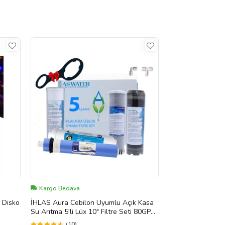
Kargo Bedava
 Disko
İHLAS Aura Cebilon Uyumlu Açık Kasa
Su Arıtma 5'li Lüx 10" Filtre Seti 80GPD
LG Membranlı
(10)