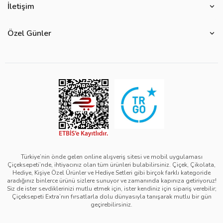
Çiçek Anlamları
İletişim
Çiçeksepeti Müşteri Politikası
Özel Günler
Bize Ulaşın
Ürün Güvenliği
Özel Günler
Mevsimlere Göre Çiçekler
Sıkça Sorulan Sorular
Kurumsal Müşterilerimiz
Sevgililer Günü Hediyeleri
Yenilebilir Çiçek Saklama Koşulları
Çiçeksepeti'nde Satış Yap
Reklamlarımız
Kadınlar Günü Hediyeleri
Site Haritası
Kolay İade
Kampanya Detayları
Anneler Günü Hediyeleri
Ürün Sıralama Kriterleri
Çiçeksepeti Pazaryeri Kolaylıkları
Duyarlı Pazarlama Hareketi
Babalar Günü Hediyeleri
Teslimat İpuçları
Ödeme Seçenekleri
Bilgi Toplumu Hizmetleri
Öğretmenler Günü Hediyeleri
Sipariş Güncelleme Süreçleri
Çiçeksepeti Üyelik Sözleşmesi
Yılbaşı Hediyeleri
Sipariş Görsel Onay
Kişisel Verilerin Korunması ve Gizlilik Politikası
Black Friday
Türkiye’nin önde gelen online alışveriş sitesi ve mobil uygulaması
Çiçeksepeti’nde, ihtiyacınız olan tüm ürünleri bulabilirsiniz. Çiçek, Çikolata,
Mesafeli Satış Sözleşmesi - Çiçek
Tıp Bayramı Hediyeleri
Hediye, Kişiye Özel Ürünler ve Hediye Setleri gibi birçok farklı kategoride
aradığınız binlerce ürünü sizlere sunuyor ve zamanında kapınıza getiriyoruz!
Mesafeli Satış Sözleşmesi - Hediye & Extra
Avukatlar Günü Hediyeleri
Siz de ister sevdiklerinizi mutlu etmek için, ister kendiniz için sipariş verebilir;
Çiçeksepeti Extra’nın fırsatlarla dolu dünyasıyla tanışarak mutlu bir gün
Çerez Politikası
Hemşireler Günü Hediyeleri
geçirebilirsiniz.
Bilgi Güvenliği Politikası
Eczacılık Günü Hediyeleri