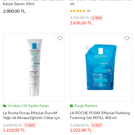
Karşıtı Serum 30ml
ml
2.900,00 TL
(1)
3.765,00 TL
%30
2.636,50 TL
Ücretsiz / 24 Saatte Kargo
Kargo Bedava
La Roche Posay Effaclar Duo+M
LA ROCHE POSAY Effaclar Purifying
Yağlı Ve Akneye Eğilimli Ciltler için
Foaming Gel REFILL 400 ml
Yüz Bakım Kremi 40 ml
1.599,00 TL
1.228,00 TL
%24
%17
1.219,00 TL
1.023,90 TL