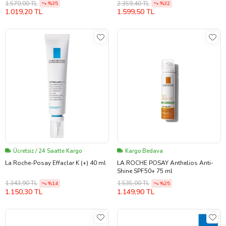
1.570,00 TL
2.359,40 TL
%35
%32
1.019,20 TL
1.599,50 TL
Ücretsiz / 24 Saatte Kargo
Kargo Bedava
La Roche-Posay Effaclar K (+) 40 ml
LA ROCHE POSAY Anthelios Anti-
Shine SPF50+ 75 ml
1.343,90 TL
1.535,00 TL
%14
%25
1.150,30 TL
1.149,90 TL