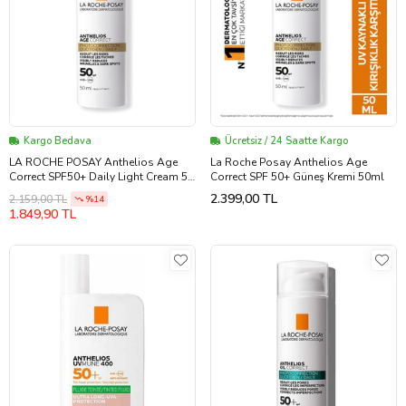
Kargo Bedava
Ücretsiz / 24 Saatte Kargo
LA ROCHE POSAY Anthelios Age
La Roche Posay Anthelios Age
Correct SPF50+ Daily Light Cream 50
Correct SPF 50+ Güneş Kremi 50ml
ml
2.399,00 TL
2.159,00 TL
%14
1.849,90 TL