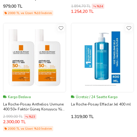
40 ml
979,00 TL
1.894,70 TL
%34
1.254,20 TL
2000 TL ve Üzeri %10 İndirim
Kargo Bedava
Ücretsiz / 24 Saatte Kargo
La Roche-Posay Anthelios Uvmune
La Roche-Posay Effaclar Jel 400 ml
400 50+ Faktör Güneş Koruyucu Yüz
Kremi 50ML (2 Adet)
1.319,00 TL
2.999,00 TL
%23
2.300,00 TL
2000 TL ve Üzeri %10 İndirim