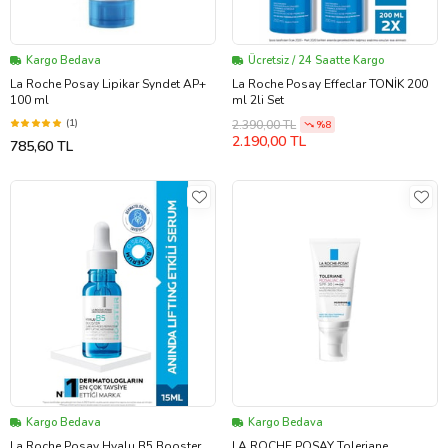
Kargo Bedava
Ücretsiz / 24 Saatte Kargo
La Roche Posay Lipikar Syndet AP+
La Roche Posay Effeclar TONİK 200
100 ml
ml 2li Set
(1)
2.390,00 TL
%8
2.190,00 TL
785,60 TL
Kargo Bedava
Kargo Bedava
La Roche Posay Hyalu B5 Booster
LA ROCHE POSAY Toleriane