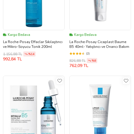
Kargo Bedava
Kargo Bedava
La Roche-Posay Effaclar Sıkılaştırıcı
La Roche-Posay Cicaplast Baume
ve Mikro-Soyucu Tonik 200ml
B5 40ml- Yatıştırıcı ve Onarıcı Bakım
(2)
1.156,88 TL
%14
992,84 TL
826,88 TL
%8
762,09 TL