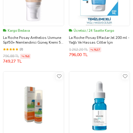
Kargo Bedava
Ücretsiz / 24 Saatte Kargo
La Roche Posay Anthelios Uvmune
La Roche-Posay Effaclar Jel 200 ml -
Spf50+ Nemlendirici Güneş Kremi 50
Yağlı Ve Hassas Ciltler İçin
Ml - Renkli
(2)
1.262,20 TL
%37
796,00 TL
796,88 TL
%6
749,27 TL