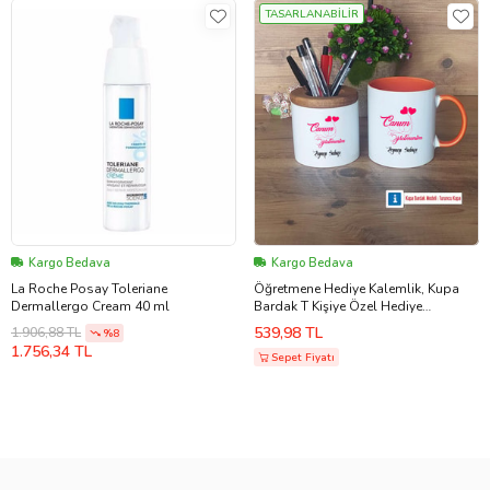
TASARLANABİLİR
Kargo Bedava
Kargo Bedava
La Roche Posay Toleriane
Öğretmene Hediye Kalemlik, Kupa
Dermallergo Cream 40 ml
Bardak T Kişiye Özel Hediye
Öğretmenler Günü Hediyesi (Model
539,98 TL
1.906,88 TL
%8
13)
1.756,34 TL
Sepet Fiyatı