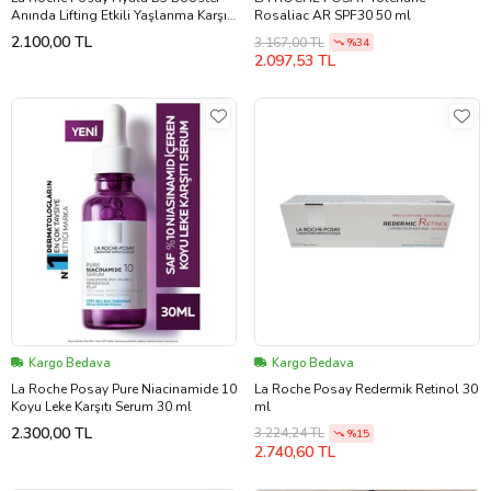
Anında Lifting Etkili Yaşlanma Karşıtı
Rosaliac AR SPF30 50 ml
Bakım Serumu 15ml
2.100,00 TL
3.167,00 TL
%34
2.097,53 TL
Kargo Bedava
Kargo Bedava
La Roche Posay Pure Niacinamide 10
La Roche Posay Redermik Retinol 30
Koyu Leke Karşıtı Serum 30 ml
ml
2.300,00 TL
3.224,24 TL
%15
2.740,60 TL