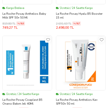
Kargo Bedava
Ücretsiz / 24 Saatte Kargo
La Roche-Posay Anthelios Baby
La Roche-Posay Hyalu B5 Booster
Milk SPF 50+ 50 Ml
15 ml
819,80 TL
2.691,60 TL
%9
%7
749,27 TL
2.498,00 TL
Ücretsiz / 24 Saatte Kargo
Ücretsiz / 24 Saatte Kargo
La Roche-Posay Cicaplast B5
La Roche-Posay Anthelios Ka+
Onarıcı Bakım Jeli 40Ml
SPF50+ 50 ml