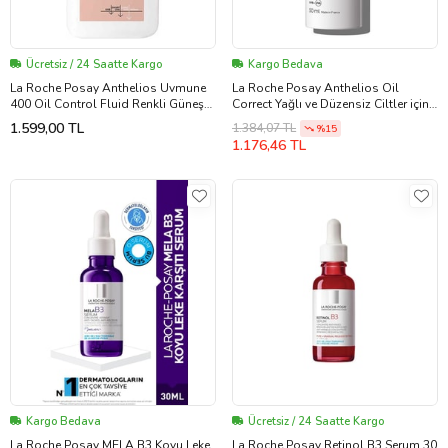
Ücretsiz / 24 Saatte Kargo
Kargo Bedava
La Roche Posay Anthelios Uvmune
La Roche Posay Anthelios Oil
400 Oil Control Fluid Renkli Güneş
Correct Yağlı ve Düzensiz Ciltler için
Kremi SPF50+ 50ML
Yüz Güneş Kremi 50 ml
1.599,00 TL
1.384,07 TL
%15
1.176,46 TL
Kargo Bedava
Ücretsiz / 24 Saatte Kargo
La Roche Posay MELA B3 Koyu Leke
La Roche Posay Retinol B3 Serum 30