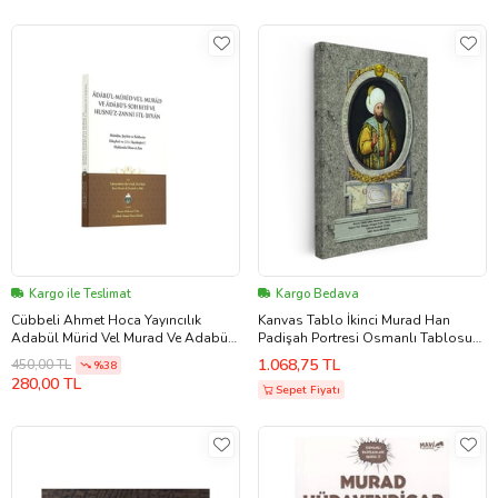
Kargo ile Teslimat
Kargo Bedava
Cübbeli Ahmet Hoca Yayıncılık
Kanvas Tablo İkinci Murad Han
Adabül Mürid Vel Murad Ve Adabüs
Padişah Portresi Osmanlı Tablosu
Sahbeti
Ev Ofis Duvar Dekoru
1.068,75 TL
450,00 TL
%38
280,00 TL
Sepet Fiyatı