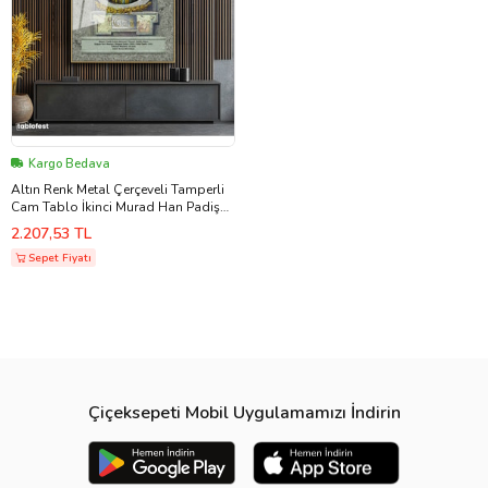
Kargo Bedava
Altın Renk Metal Çerçeveli Tamperli
Cam Tablo İkinci Murad Han Padişah
Portresi Osmanlı Tablosu Duvar
2.207,53 TL
Dekoru
Sepet Fiyatı
Çiçeksepeti Mobil Uygulamamızı İndirin