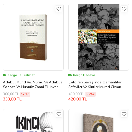
Kargo ile Teslimat
Kargo Bedava
Adabül Mürid Vel Murad Ve Adabüs
Çaldıran Savaşı’nda Osmanlılar
Sohbeti Ve Husnüz Zanni Fil İhvan
Safeviler Ve Kürtler Murad Ciwan
Arapça
(Renksiz)
360,00 TL
450,00 TL
%8
%7
333,00 TL
420,00 TL