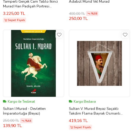
Tamperli Gerçek Cam Tablo İkinci
Adabül Mürid Vel Murad
Murad Han Padişah Portresi
Osmanlı Tablosu Duvar Dekoru
3.225,00 TL
400,00 TL
%38
250,00 TL
Sepet Fiyatı
Kargo ile Teslimat
Kargo Bedava
Sultan I.Murad - Devletten
Sultan V. Murad Beyaz Saçaklı
İmparatorluğa (Beyaz)
Takdim Flama Bayrak Osmanlı
Padişahları Serisi
419,16 TL
250,00 TL
%44
139,90 TL
Sepet Fiyatı