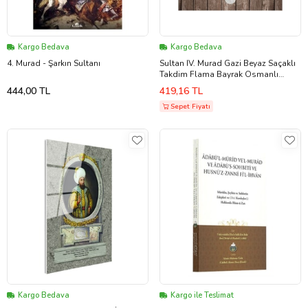
Kargo Bedava
Kargo Bedava
4. Murad - Şarkın Sultanı
Sultan IV. Murad Gazi Beyaz Saçaklı
Takdim Flama Bayrak Osmanlı
Padişahları Serisi
444,00 TL
419,16 TL
Sepet Fiyatı
Kargo Bedava
Kargo ile Teslimat