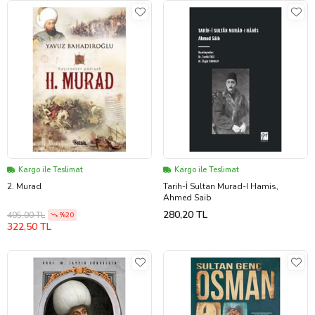
Kargo ile Teslimat
Kargo ile Teslimat
2. Murad
Tarih-İ Sultan Murad-I Hamis,
Ahmed Saib
280,20 TL
405,00 TL
%20
322,50 TL