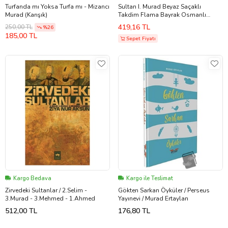
Turfanda mı Yoksa Turfa mı - Mizancı
Sultan I. Murad Beyaz Saçaklı
Murad (Karışık)
Takdim Flama Bayrak Osmanlı
Padişahları Serisi
419,16 TL
250,00 TL
%26
185,00 TL
Sepet Fiyatı
Kargo Bedava
Kargo ile Teslimat
Zirvedeki Sultanlar / 2.Selim -
Gökten Sarkan Öyküler / Perseus
3.Murad - 3.Mehmed - 1.Ahmed
Yayınevi / Murad Ertaylan
512,00 TL
176,80 TL