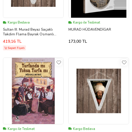
Kargo Bedava
Kargo ile Teslimat
Sultan III. Murad Beyaz Saçaklı
MURAD HÜDAVENDİGAR
Takdim Flama Bayrak Osmanlı
Padişahları Serisi
419,16 TL
173,00 TL
Sepet Fiyatı
Kargo ile Teslimat
Kargo Bedava