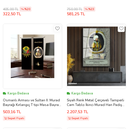
405,00 TL
750,00 TL
%20
%23
322,50 TL
581,25 TL
Kargo Bedava
Kargo Bedava
Osmanlı Arması ve Sultan II. Murad
Siyah Renk Metal Çerçeveli Tamperli
Bayrağı Kırlangıç T tipi Masa Bayrak
Cam Tablo İkinci Murad Han Padişah
Takımı
Portresi Osmanlı Tablosu Duvar
503,16 TL
2.207,53 TL
Dekoru
Sepet Fiyatı
Sepet Fiyatı