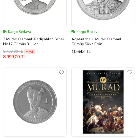
Kargo Bedava
Kargo Bedava
3.Murad Osmanlı Padişahları Serisi
AgaKulche 1. Murad Osmanlı
No12 Gümüş 31.1gr
Gümüş Sikke Coin
10.643 TL
9.799,00 TL
%8
8.999,00 TL