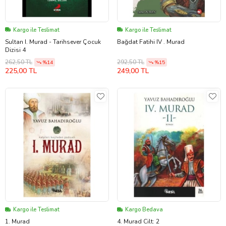
Kargo ile Teslimat
Kargo ile Teslimat
Sultan I. Murad - Tarihsever Çocuk
Bağdat Fatihi IV . Murad
Dizisi 4
262,50 TL
292,50 TL
%14
%15
225,00 TL
249,00 TL
Kargo ile Teslimat
Kargo Bedava
1. Murad
4. Murad Cilt: 2