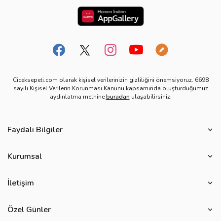
Ciceksepeti.com olarak kişisel verilerinizin gizliliğini önemsiyoruz. 6698
sayılı Kişisel Verilerin Korunması Kanunu kapsamında oluşturduğumuz
aydınlatma metnine
buradan
ulaşabilirsiniz.
Faydalı Bilgiler
Çiçek Bakımı
Kurumsal
Çiçek Eşliğinde Notlar
Hakkımızda
Çiçek Anlamları
İletişim
Çiçeksepeti Müşteri Politikası
Özel Günler
Bize Ulaşın
Ürün Güvenliği
Özel Günler
Mevsimlere Göre Çiçekler
Sıkça Sorulan Sorular