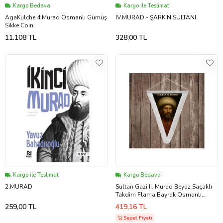
Kargo Bedava
Kargo ile Teslimat
AgaKulche 4.Murad Osmanlı Gümüş
IV.MURAD - ŞARKIN SULTANI
Sikke Coin
11.108 TL
328,00 TL
Kargo ile Teslimat
Kargo Bedava
2.MURAD
Sultan Gazi II. Murad Beyaz Saçaklı
Takdim Flama Bayrak Osmanlı
Padişahları Serisi
259,00 TL
419,16 TL
Sepet Fiyatı