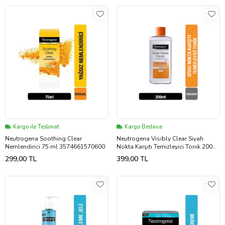
Kargo ile Teslimat
Kargo Bedava
Neutrogena Soothing Clear
Neutrogena Visibly Clear Siyah
Nemlendirici 75 ml 3574661570600
Nokta Karşıtı Temizleyici Tonik 200
ml 3574661071909
299,00 TL
399,00 TL