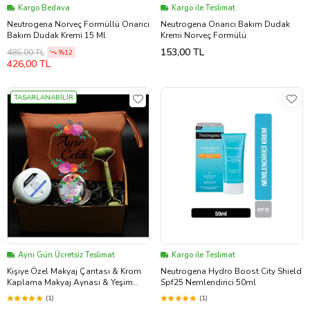
Kargo Bedava
Kargo ile Teslimat
Neutrogena Norveç Formüllü Onarıcı
Neutrogena Onarıcı Bakım Dudak
Bakım Dudak Kremi 15 Ml
Kremi Norveç Formülü
153,00 TL
486,00 TL
%12
426,00 TL
TASARLANABİLİR
Aynı Gün Ücretsiz Teslimat
Kargo ile Teslimat
Kişiye Özel Makyaj Çantası & Krom
Neutrogena Hydro Boost City Shield
Kaplama Makyaj Aynası & Yeşim
Spf25 Nemlendirici 50ml
Taşlı Yüz Bakım Aleti & Neutrogena
(1)
(1)
Krem Hediye Seti