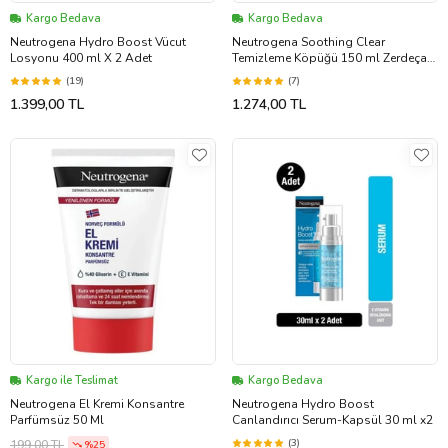
Kargo Bedava
Kargo Bedava
Neutrogena Hydro Boost Vücut
Neutrogena Soothing Clear
Losyonu 400 ml X 2 Adet
Temizleme Köpüğü 150 ml Zerdeçal
+ Micellar Jel 200 ml + Yağsız
(19)
(7)
Nemlendirici 75 ml
1.399,00 TL
1.274,00 TL
Kargo ile Teslimat
Kargo Bedava
Neutrogena El Kremi Konsantre
Neutrogena Hydro Boost
Parfümsüz 50 Ml
Canlandırıcı Serum-Kapsül 30 ml x2
(3)
199,00 TL
%25