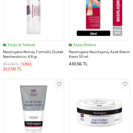
Kargo ile Teslimat
Kargo Bedava
Neutrogena Norveç Formüllü Dudak
Neutrogena Nasırlaşmış Ayak Bakım
Nemlendiricisi 4.8 gr
Kremi 50 ml
430,56 TL
351,00 TL
%11
313,50 TL