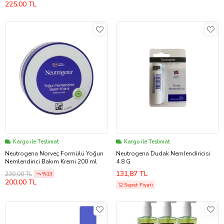
225,00 TL
Kargo ile Teslimat
Kargo ile Teslimat
Neutrogena Norveç Formülü Yoğun
Neutrogena Dudak Nemlendiricisi
Nemlendirici Bakım Kremi 200 ml
4.8 G
131,87 TL
230,00 TL
%13
200,00 TL
Sepet Fiyatı