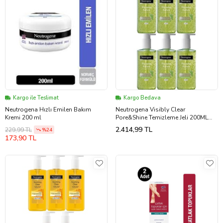
Kargo ile Teslimat
Kargo Bedava
Neutrogena Hızlı Emilen Bakım
Neutrogena Visibly Clear
Kremi 200 ml
Pore&Shine Temizleme Jeli 200ML
(Parlama Karşıtı) (6 Lı Set)
2.414,99 TL
229,99 TL
%24
173,90 TL