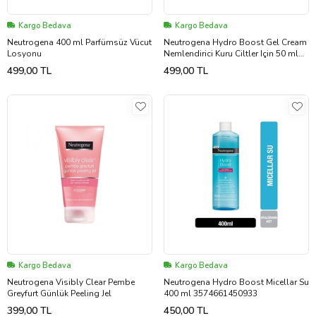
Kargo Bedava
Kargo Bedava
Neutrogena 400 ml Parfümsüz Vücut
Neutrogena Hydro Boost Gel Cream
Losyonu
Nemlendirici Kuru Ciltler Için 50 ml
3574661287249
499,00 TL
499,00 TL
Kargo Bedava
Kargo Bedava
Neutrogena Visibly Clear Pembe
Neutrogena Hydro Boost Micellar Su
Greyfurt Günlük Peeling Jel
400 ml 3574661450933
399,00 TL
450,00 TL