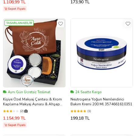
1.108,99 TL
173,90 TL
Sepet Fiyatı
TASARLANABİLİR
Aynı Gün Ücretsiz Teslimat
24 Saatte Kargo
Kişiye Özel Makyaj Çantası & Krom
Neutrogena Yoğun Nemlendirici
Kaplama Makyaj Aynası & Ahşap
Bakım Kremi 200 Ml 3574661610351
Tarak & Yeşim Taşlı Yüz Bakım Aleti
(2)
(1)
& Neutrogena Krem Hediye Seti
1.154,99 TL
199,18 TL
Sepet Fiyatı