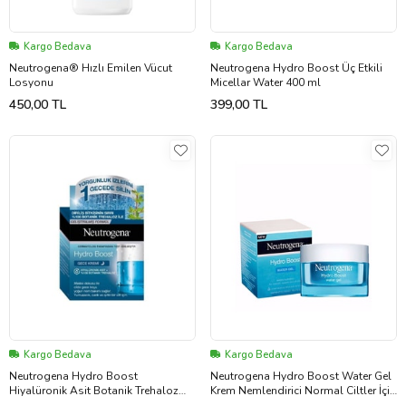
Kargo Bedava
Kargo Bedava
Neutrogena® Hızlı Emilen Vücut
Neutrogena Hydro Boost Üç Etkili
Losyonu
Micellar Water 400 ml
450,00 TL
399,00 TL
Kargo Bedava
Kargo Bedava
Neutrogena Hydro Boost
Neutrogena Hydro Boost Water Gel
Hiyalüronik Asit Botanik Trehaloz
Krem Nemlendirici Normal Ciltler İçin
Gece Kremi 3574661401089
Krem 50 ml 89765423658