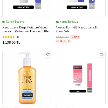
Kargo Bedava
Kargo Bedava
Neutrogena Deep Moisture Vücut
Norveç Formülü Neutrogena El
Losyonu Parfümsüz Hassas Ciltler
Kremi Seti
400 Ml x 2
(1)
694,90 TL
%35
449,00 TL
1.139,00 TL