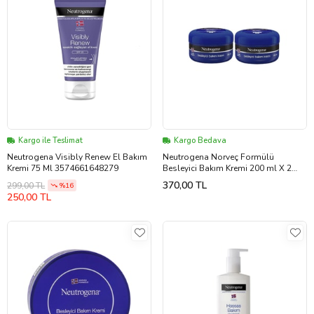
Kargo ile Teslimat
Kargo Bedava
Neutrogena Visibly Renew El Bakım
Neutrogena Norveç Formülü
Kremi 75 Ml 3574661648279
Besleyici Bakım Kremi 200 ml X 2
Adet
370,00 TL
299,00 TL
%16
250,00 TL