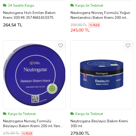
24 Saatte Kargo
Kargo ile Teslimat
Neutrogena Hızlı Emilen Bakım
Neutrogena Norveç Formülü Yoğun
Kremi 300 Ml 3574661610375
Nemlendirici Bakım Kremi 200 ml
Yeni Ambalaj
264,54 TL
290,00 TL
%16
245,00 TL
Kargo ile Teslimat
Kargo ile Teslimat
Neutrogena Norveç Formülü
Neutrogena Besleyici Bakım Kremi
Besleyici Bakım Kremi 200 ml Yeni
300 ml
Ambalaj
279,00 TL
275,00 TL
%18