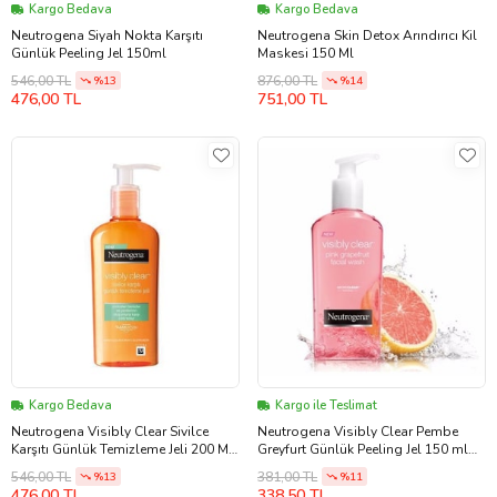
Kargo Bedava
Kargo Bedava
Neutrogena Siyah Nokta Karşıtı
Neutrogena Skin Detox Arındırıcı Kil
Günlük Peeling Jel 150ml
Maskesi 150 Ml
546,00 TL
876,00 TL
%13
%14
476,00 TL
751,00 TL
Kargo Bedava
Kargo ile Teslimat
Neutrogena Visibly Clear Sivilce
Neutrogena Visibly Clear Pembe
Karşıtı Günlük Temizleme Jeli 200 Ml
Greyfurt Günlük Peeling Jel 150 ml
Yağsız
Pompalı
546,00 TL
381,00 TL
%13
%11
476,00 TL
338,50 TL