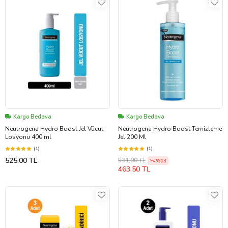
Kargo Bedava
Kargo Bedava
Neutrogena Hydro Boost Jel Vücut
Neutrogena Hydro Boost Temizleme
Losyonu 400 ml
Jel 200 Ml
(1)
(1)
525,00 TL
531,00 TL
%13
463,50 TL