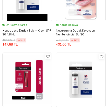
24 Saatte Kargo
Kargo Bedava
Neutrogena Dudak Bakım Kremi SPF
Neutrogena Dudak Koruyucu
20 4.8 ML
Nemlendiricisi Spf20
166,66 TL
456,00 TL
%11
%12
147,68 TL
401,00 TL