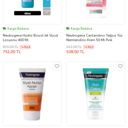
Kargo Bedava
Kargo Bedava
Neutrogena Hydro Boost Jel Vücut
Neutrogena Canlandırıcı Yağsız Yüz
Losyonu 400 Ml
Nemlendirici Krem 50 Ml Pink
876,00 TL
621,00 TL
%14
%13
751,00 TL
538,50 TL