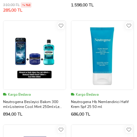
x2
1.598,00 TL
310,00 TL
%8
285,00 TL
Kargo Bedava
Kargo Bedava
Neutrogena Besleyici Bakım 300
Neutrogena Hb Nemlendirici Hafif
ml+Listerine Cool Mint 250ml+Le
Krem Spf 25 50 ml
Petit Marseillais Mineral Sedir 400ml
894,00 TL
686,00 TL