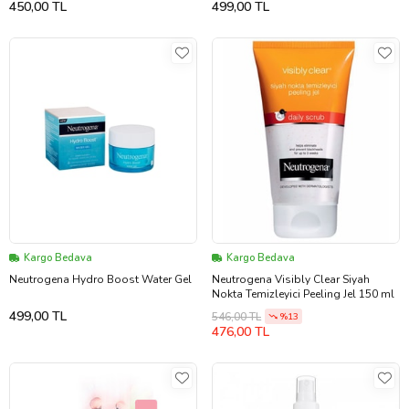
450,00 TL
499,00 TL
Kargo Bedava
Kargo Bedava
Neutrogena Hydro Boost Water Gel
Neutrogena Visibly Clear Siyah
Nokta Temizleyici Peeling Jel 150 ml
499,00 TL
546,00 TL
%13
476,00 TL