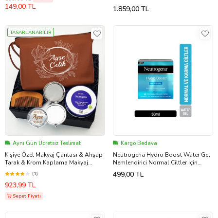
149,00 TL
1.859,00 TL
TASARLANABİLİR
Aynı Gün Ücretsiz Teslimat
Kargo Bedava
Kişiye Özel Makyaj Çantası & Ahşap
Neutrogena Hydro Boost Water Gel
Tarak & Krom Kaplama Makyaj
Nemlendirici Normal Ciltler İçin
Aynası & Neutrogena Krem Hediye
3574661287218
499,00 TL
(1)
Seti
923,99 TL
Sepet Fiyatı