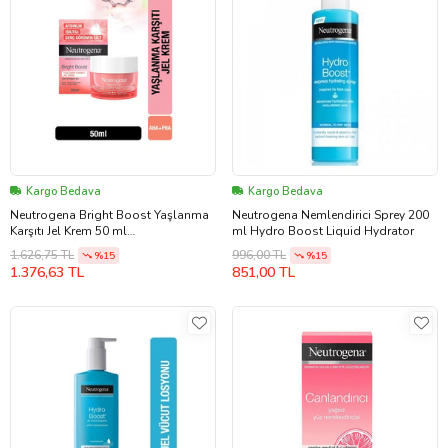
Kargo Bedava
Kargo Bedava
Neutrogena Bright Boost Yaşlanma
Neutrogena Nemlendirici Sprey 200
Karşıtı Jel Krem 50 ml
ml Hydro Boost Liquid Hydrator
3574661591551
1.626,75 TL
996,00 TL
%15
%15
1.376,63 TL
851,00 TL