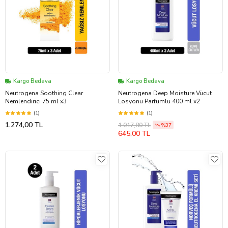
Kargo Bedava
Kargo Bedava
Neutrogena Soothing Clear
Neutrogena Deep Moisture Vücut
Nemlendirici 75 ml x3
Losyonu Parfümlü 400 ml x2
(1)
(1)
1.274,00 TL
1.017,80 TL
%37
645,00 TL