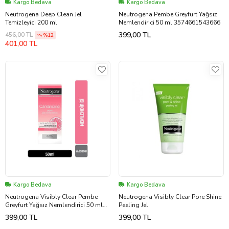
Kargo Bedava
Kargo Bedava
Neutrogena Deep Clean Jel
Neutrogena Pembe Greyfurt Yağsız
Temizleyici 200 ml
Nemlendirici 50 ml 3574661543666
399,00 TL
456,00 TL
%12
401,00 TL
Kargo Bedava
Kargo Bedava
Neutrogena Visibly Clear Pembe
Neutrogena Visibly Clear Pore Shine
Greyfurt Yağsız Nemlendirici 50 ml
Peeling Jel
3574660708226
399,00 TL
399,00 TL