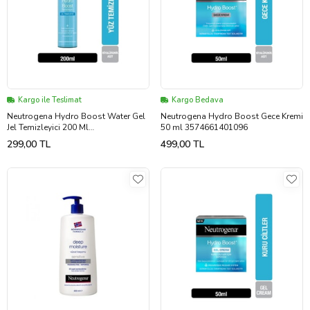
Kargo ile Teslimat
Kargo Bedava
Neutrogena Hydro Boost Water Gel
Neutrogena Hydro Boost Gece Kremi
Jel Temizleyici 200 Ml
50 ml 3574661401096
3574661288369
299,00 TL
499,00 TL