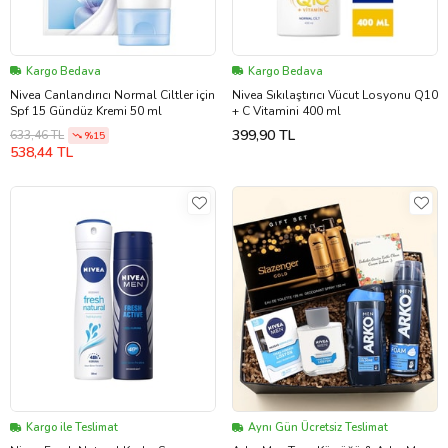
Kargo Bedava
Kargo Bedava
Nivea Canlandırıcı Normal Ciltler için
Nivea Sıkılaştırıcı Vücut Losyonu Q10
Spf 15 Gündüz Kremi 50 ml
+ C Vitamini 400 ml
399,90 TL
633,46 TL
%15
538,44 TL
Kargo ile Teslimat
Aynı Gün Ücretsiz Teslimat