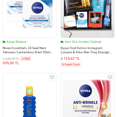
Kargo Bedava
Aynı Gün Ücretsiz Teslimat
Nivea Essentials 24 Saat Nem
Kişiye Özel Kırmızı İnstagram
Takviyesi Canlandırıcı Krem 50ml
Çerçeve & Arko Men Tıraş Köpüğü &
Normal 2.si Hedye
Nıvea Tıraş Sonrası Losyon &
2.715,67 TL
1.146,00 TL
%15
Slazenger Gold Deodorant+Parfüm
976,00 TL
Seti & Tıraş Bıçağı Hediye Seti
Sepet Fiyatı