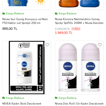
Kargo Bedava
Kargo Bedava
Nivea Sun Güneş Koruyucu ve Nem
Nıvea Koruma Nemlendirici Güneş
F50 faktör süt Spreyli 200 ml
Spreyi Spf50+ 200Ml + Nıvea Karoten
895,00 TL
2.200,00 TL
%11
1.949,00 TL
Kargo Bedava
Kargo Bedava
NIVEA Kadın Stick Deodorant
Nivea Deo Roll-On Kadın Deodorant