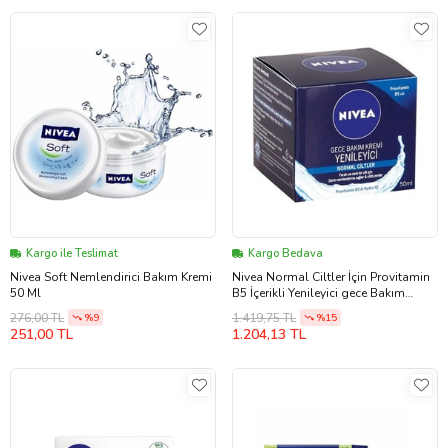
Kargo ile Teslimat
Kargo Bedava
Nivea Soft Nemlendirici Bakım Kremi
Nivea Normal Ciltler İçin Provitamin
50 Ml
B5 İçerikli Yenileyici gece Bakım
Kremi 50 m
276,00 TL
1.419,75 TL
%9
%15
251,00 TL
1.204,13 TL