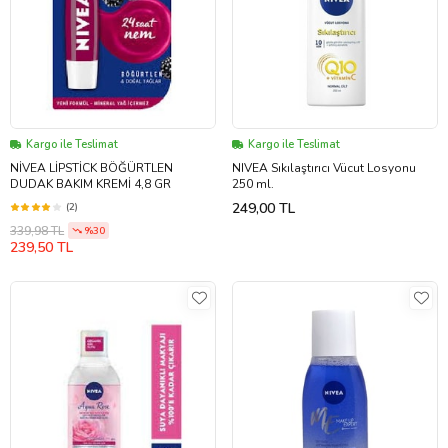
Kargo ile Teslimat
Kargo ile Teslimat
NİVEA LİPSTİCK BÖĞÜRTLEN
NIVEA Sıkılaştırıcı Vücut Losyonu
DUDAK BAKIM KREMİ 4,8 GR
250 ml.
249,00 TL
(2)
339,98 TL
%30
239,50 TL