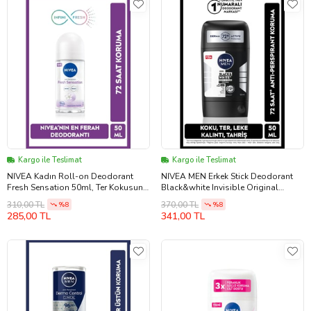
Kargo ile Teslimat
Kargo ile Teslimat
NIVEA Kadın Roll-on Deodorant
NIVEA MEN Erkek Stick Deodorant
Fresh Sensation 50ml, Ter Kokusuna
Black&white Invisible Original
Karşı 72 Saat Koruma, Ferahlık
150ml, 72 Saat Anti-perspirant Ter
310,00 TL
370,00 TL
%8
%8
Koruması
285,00 TL
341,00 TL