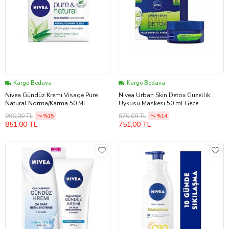
Kargo Bedava
Kargo Bedava
Nivea Gündüz Kremi Visage Pure
Nivea Urban Skin Detox Güzellik
Natural Norma/Karma 50 Ml
Uykusu Maskesi 50 ml Gece
996,00 TL
876,00 TL
%15
%14
851,00 TL
751,00 TL