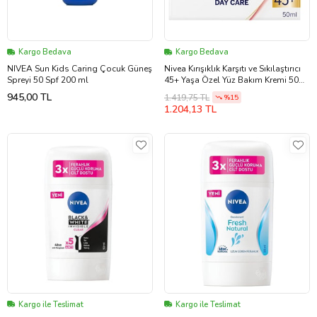
Kargo Bedava
Kargo Bedava
NIVEA Sun Kids Caring Çocuk Güneş
Nivea Kırışıklık Karşıtı ve Sıkılaştırıcı
Spreyi 50 Spf 200 ml
45+ Yaşa Özel Yüz Bakım Kremi 50
ml
945,00 TL
1.419,75 TL
%15
1.204,13 TL
Kargo ile Teslimat
Kargo ile Teslimat