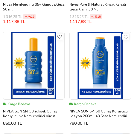
Nivea Nemlendirici 35+ Gündüz/Gece
Nivea Pure & Natural Kirisik Karsiti
50 ml
Gece Kremi 50 Ml
1.316,25 TL
1.316,25 TL
%15
%15
1.117,88 TL
1.117,88 TL
Kargo Bedava
Kargo Bedava
NIVEA SUN SPF50 Yüksek Güneş
NIVEA SUN SPF50 Güneş Koruyucu
Koruyucu ve Nemlendirici Vücut
Losyon 200ml, 48 Saat Nemlendirici,
Spreyi 200ml, UVA UVB Koruması,
Suya Dayanıklı, Anında Koruma
850,00 TL
790,00 TL
Suya Dayanıklı