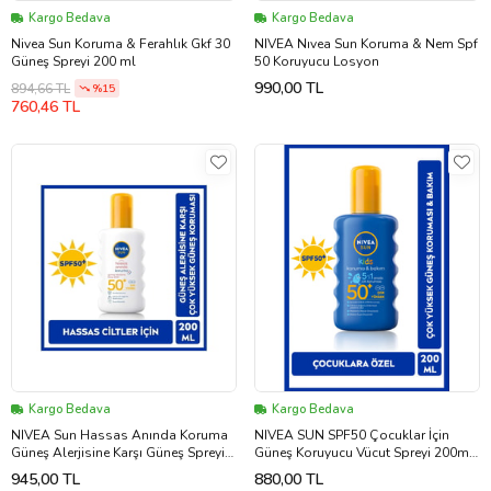
Kargo Bedava
Kargo Bedava
Nivea Sun Koruma & Ferahlık Gkf 30
NIVEA Nıvea Sun Koruma & Nem Spf
Güneş Spreyi 200 ml
50 Koruyucu Losyon
990,00 TL
894,66 TL
%15
760,46 TL
Kargo Bedava
Kargo Bedava
NIVEA Sun Hassas Anında Koruma
NIVEA SUN SPF50 Çocuklar İçin
Güneş Alerjisine Karşı Güneş Spreyi
Güneş Koruyucu Vücut Spreyi 200ml,
50 Gkf 200 ml
Anında UVA Koruması, 5i 1Arada
945,00 TL
880,00 TL
Bakım, Nem