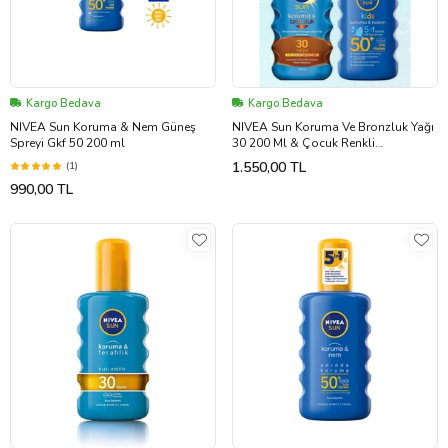
Kargo Bedava
Kargo Bedava
NIVEA Sun Koruma & Nem Güneş
NIVEA Sun Koruma Ve Bronzluk Yağı
Spreyi Gkf 50 200 ml
30 200 Ml & Çocuk Renkli
Nemlendirici Güneş Spreyi Gkf 50+
1.550,00 TL
(1)
200 Ml
990,00 TL