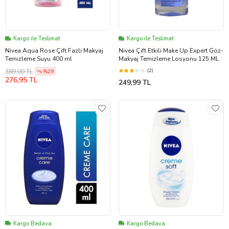
Kargo ile Teslimat
Kargo ile Teslimat
Nivea Aqua Rose Çift Fazlı Makyaj
Nivea Çift Etkili Make Up Expert Göz-
Temizleme Suyu 400 ml
Makyaj Temizleme Losyonu 125 ML
(2)
389,00 TL
%29
276,95 TL
249,99 TL
Kargo Bedava
Kargo Bedava