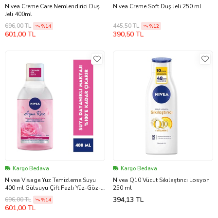
Nivea Creme Care Nemlendirici Duş
Nivea Creme Soft Duş Jeli 250 ml
Jeli 400ml
696,00 TL
445,50 TL
%14
%12
601,00 TL
390,50 TL
Kargo Bedava
Kargo Bedava
Nivea Visage Yüz Temizleme Suyu
Nivea Q10 Vücut Sıkılaştırıcı Losyon
400 ml Gülsuyu Çift Fazlı Yüz-Göz-
250 ml
Dudak Micellair
394,13 TL
696,00 TL
%14
601,00 TL