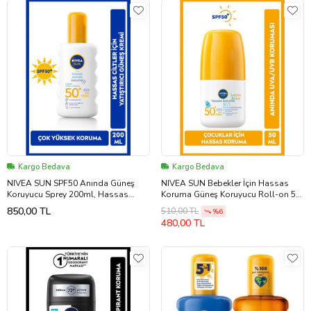
Kargo Bedava
Kargo Bedava
NIVEA SUN SPF50 Anında Güneş
NIVEA SUN Bebekler İçin Hassas
Koruyucu Sprey 200ml, Hassas
Koruma Güneş Koruyucu Roll-on 50
Ciltler İçin Yatıştırıcı, UVA UVB
ml
850,00 TL
510,00 TL
%6
Koruması
480,00 TL