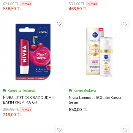
621,00 TL
531,00 TL
%13
%13
538,50 TL
463,50 TL
Kargo ile Teslimat
Kargo Bedava
NİVEA LİPSTİCK KİRAZ DUDAK
Nivea Lumınous630 Leke Karşıtı
BAKIM KREMİ 4,8 GR
Serum
850,00 TL
289,98 TL
%24
219,00 TL