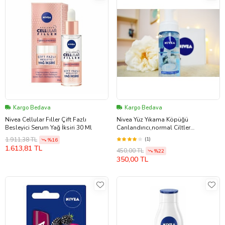
Kargo Bedava
Kargo Bedava
Nivea Cellular Fıller Çift Fazlı
Nivea Yüz Yıkama Köpüğü
Besleyici Serum Yağ İksiri 30 Ml
Canlandırıcı,normal Ciltler
150ml,derinlemesine Yüz
(1)
1.911,38 TL
%16
Temizleme,lotus Çiçeği
1.613,81 TL
450,00 TL
%22
350,00 TL