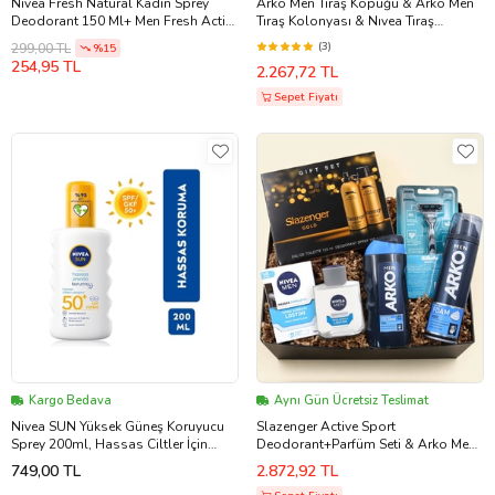
Nivea Fresh Natural Kadın Sprey
Arko Men Tıraş Köpüğü & Arko Men
Deodorant 150 Ml+ Men Fresh Active
Tıraş Kolonyası & Nıvea Tıraş
Erkek Sprey Deodorant 150 Ml
Sonrası Losyon & Slazenger Active
(3)
299,00 TL
%15
Sport Deodorant+Parfüm Seti Hediye
254,95 TL
2.267,72 TL
Seti
Sepet Fiyatı
Kargo Bedava
Aynı Gün Ücretsiz Teslimat
Nivea SUN Yüksek Güneş Koruyucu
Slazenger Active Sport
Sprey 200ml, Hassas Ciltler İçin
Deodorant+Parfüm Seti & Arko Men
Yatıştırıcı, UVA Koruması, Anında
Tıraş Köpüğü & Tıraş Bıçağı & Nıvea
749,00 TL
2.872,92 TL
Koruma
Tıraş Sonrası Losyon & Arko Men