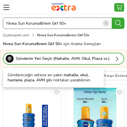
Çiçeksepeti.com
Nivea Sun Koruma&nem Gkf 50+
Nivea Sun Koruma&nem Gkf 50+
için Arama Sonuçları
Gönderim Yeri Seçin (Mahalle, AVM, Okul, Plaza vs.)
Göndereceğin adrese en yakın
mahalle, okul,
Filtrele
Sırala
Kişiye Özel
Kargo Bedav
hastane, plaza, AVM
gibi noktaları yazabilirsin.