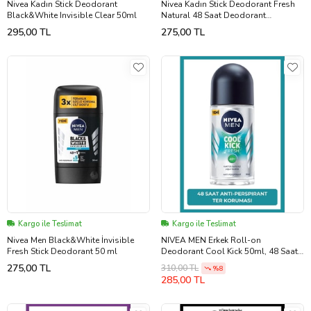
Nivea Kadın Stick Deodorant
Nivea Kadın Stick Deodorant Fresh
Black&White Invisible Clear 50ml
Natural 48 Saat Deodorant
Koruması 50 ml
295,00 TL
275,00 TL
Kargo ile Teslimat
Kargo ile Teslimat
Nivea Men Black&White İnvisible
NIVEA MEN Erkek Roll-on
Fresh Stick Deodorant 50 ml
Deodorant Cool Kick 50ml, 48 Saat
Anti-perspirant Ter Koruma, Kaktüs
275,00 TL
310,00 TL
%8
Suyu,Ferahlık
285,00 TL