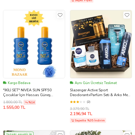
Tıraş Kolonyası Hediye Seti
Sepet Fiyatı
Kargo Bedava
Aynı Gün Ücretsiz Teslimat
"İKİLİ SET" NIVEA SUN SPF50
Slazenger Active Sport
Çocuklar İçin Hassas Güneş
Deodorant+Parfüm Seti & Arko Men
Koruyucu Vücut Spreyi 200ml
Tıraş Köpüğü & Tıraş Bıçağı & Nıvea
(2)
1.800,00 TL
%14
Tıraş Sonrası Losyon & Arko Men
1.555,00 TL
3.379,90 TL
Tıraş Kolonyası Hediye Seti
2.196,94 TL
Sepette %35 İndirim
TASARLANABİLİR