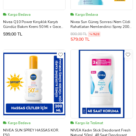
Kargo Bedava
Kargo Bedava
Nivea Q10 Power Kırışıklık Karşıtı
Nivea Sun Güneş Sonrasi Nem Cildi
Gündüz Bakım Kremi 50 Ml + Gece
Rahatlatan Nemlendirici Sprey 200
Bakım Kremi 50 Ml
Ml
599,00 TL
800,00 TL
%28
579,00 TL
Kargo Bedava
Kargo ile Teslimat
NIVEA SUN SPREY HASSAS KOR.
NIVEA Kadın Stick Deodorant Fresh
F50
Natural 50ml, 48 Saat Deodorant