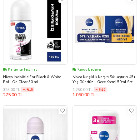
Kargo ile Teslimat
Kargo Bedava
Nivea Invisible For Black & White
Nivea Kırışıklık Karşıtı Sıkılaştırıcı 45+
Roll-On Clear 50 ml
Yaş Gündüz + Gece Kremi 50ml Seti
325,00 TL
1.250,00 TL
%15
%16
275,00 TL
1.050,00 TL