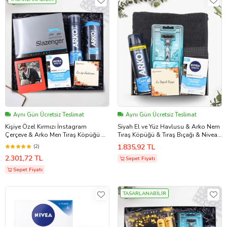
Aynı Gün Ücretsiz Teslimat
Aynı Gün Ücretsiz Teslimat
Kişiye Özel Kırmızı İnstagram
Siyah El ve Yüz Havlusu & Arko Nem
Çerçeve & Arko Men Tıraş Köpüğü &
Tıraş Köpüğü & Tıraş Bıçağı & Nivea
Arko Men Tıraş Kolonyası & Nıvea
Tıraş Sonrası Losyon Hediye Seti
1.835,92 TL
(2)
Tıraş Sonrası Losyon & Slazenger
2.301,72 TL
Active Sport Deodorant+Parfüm Seti
Sepet Fiyatı
Hediye Seti
Sepet Fiyatı
TASARLANABİLİR