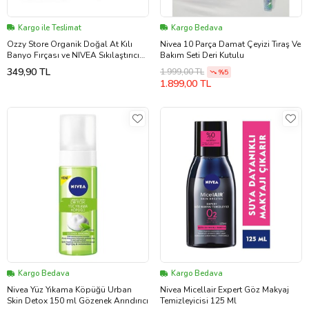
Kargo ile Teslimat
Kargo Bedava
Ozzy Store Organik Doğal At Kılı
Nivea 10 Parça Damat Çeyizi Tıraş Ve
Banyo Fırçası ve NIVEA Sıkılaştırıcı
Bakım Seti Deri Kutulu
Vücut Losyonu 250 ml.
349,90 TL
1.999,00 TL
%5
1.899,00 TL
Kargo Bedava
Kargo Bedava
Nivea Yüz Yıkama Köpüğü Urban
Nivea Micellair Expert Göz Makyaj
Skin Detox 150 ml Gözenek Arındırıcı
Temizleyicisi 125 Ml