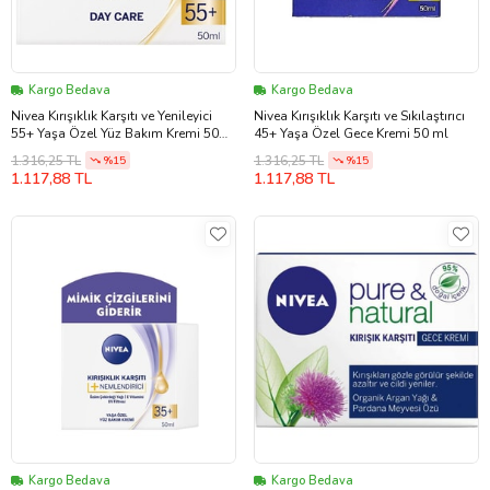
Kargo Bedava
Kargo Bedava
Nivea Kırışıklık Karşıtı ve Yenileyici
Nivea Kırışıklık Karşıtı ve Sıkılaştırıcı
55+ Yaşa Özel Yüz Bakım Kremi 50
45+ Yaşa Özel Gece Kremi 50 ml
ml
1.316,25 TL
1.316,25 TL
%15
%15
1.117,88 TL
1.117,88 TL
Kargo Bedava
Kargo Bedava