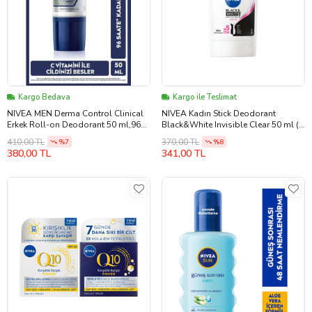
Kargo Bedava
Kargo ile Teslimat
NIVEA MEN Derma Control Clinical
NIVEA Kadın Stick Deodorant
Erkek Roll-on Deodorant 50 ml,96
Black&White Invisible Clear 50 ml (
Saat Anti-perspirant Koruma
1 ADET )
410,00 TL
370,00 TL
%7
%8
380,00 TL
341,00 TL