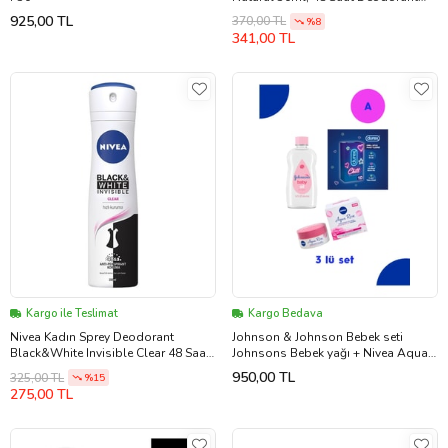
Koruması, Ter Kokusu Karşıtı
925,00 TL
370,00 TL
%8
341,00 TL
Kargo ile Teslimat
Kargo Bedava
Nivea Kadın Sprey Deodorant
Johnson & Johnson Bebek seti
Black&White Invisible Clear 48 Saat
Johnsons Bebek yağı + Nivea Aqua
Anti-perspirant Koruma 150ml
Rose Nemlendirici krem
950,00 TL
325,00 TL
%15
275,00 TL