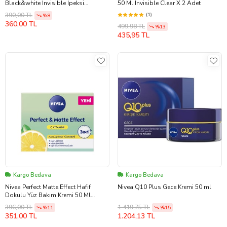
Black&white Invisible Ipeksi
50 Ml Invisible Clear X 2 Adet
Pürüzsüzlük 50ml, 72 Saat Anti-
(1)
390,00 TL
%8
perspirant Koruma
360,00 TL
499,98 TL
%13
435,95 TL
Kargo Bedava
Kargo Bedava
Nivea Perfect Matte Effect Hafif
Nivea Q10 Plus Gece Kremi 50 ml
Dokulu Yüz Bakım Kremi 50 Ml
Vitamin C Matlaştırıcı Yüz Kremi
396,00 TL
1.419,75 TL
%11
%15
351,00 TL
1.204,13 TL