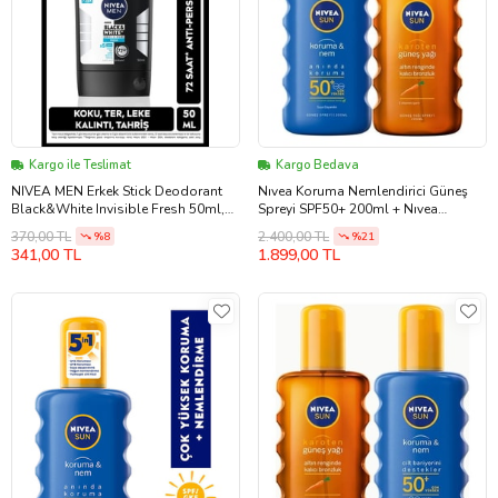
Kargo ile Teslimat
Kargo Bedava
NIVEA MEN Erkek Stick Deodorant
Nıvea Koruma Nemlendirici Güneş
Black&White Invisible Fresh 50ml,
Spreyi SPF50+ 200ml + Nıvea
72 Saat Anti-perspirant Ter
Karoten Güneş Yağı 200 ml Sprey
370,00 TL
2.400,00 TL
%8
%21
Koruması
341,00 TL
1.899,00 TL