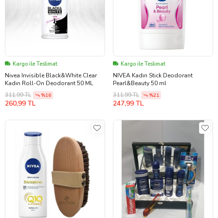
Kargo ile Teslimat
Kargo ile Teslimat
Nivea Invisible Black&White Clear
NIVEA Kadın Stick Deodorant
Kadın Roll-On Deodorant 50 ML
Pearl&Beauty 50 ml
311,99 TL
311,99 TL
%16
%21
260,99 TL
247,99 TL