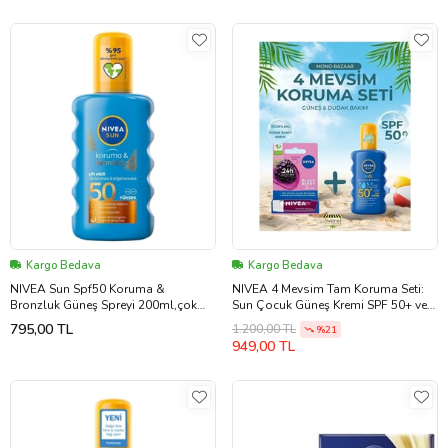
Kargo Bedava
Kargo Bedava
NIVEA Sun Spf50 Koruma &
NIVEA 4 Mevsim Tam Koruma Seti:
Bronzluk Güneş Spreyi 200ml,çok
Sun Çocuk Güneş Kremi SPF 50+ ve
Yüksek Güneş Koruması & Doğal
Dudak Kremi
795,00 TL
1.200,00 TL
%21
Bronzlaştırıcı
949,00 TL