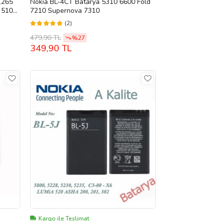
1265
Nokia BL-4CT Batarya 5310 6600 Fold
 5100
7210 Supernova 7310
(2)
479,90 TL
%27
349,90 TL
Kargo ile Teslimat