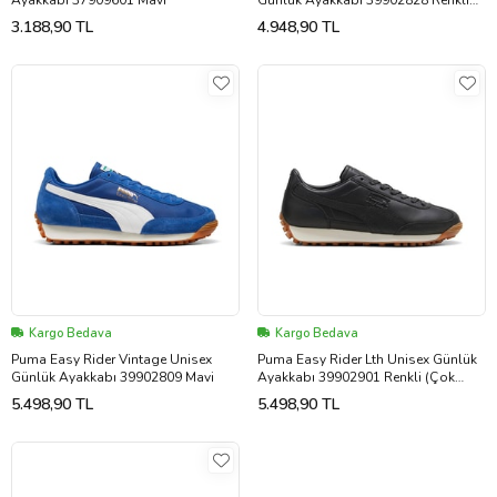
Ayakkabı 37909601 Mavi
Günlük Ayakkabı 39902828 Renkli
(Çok Renkli)
3.188,90 TL
4.948,90 TL
Kargo Bedava
Kargo Bedava
Puma Easy Rider Vintage Unisex
Puma Easy Rider Lth Unisex Günlük
Günlük Ayakkabı 39902809 Mavi
Ayakkabı 39902901 Renkli (Çok
Renkli)
5.498,90 TL
5.498,90 TL