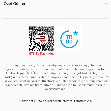
Ürün Güvenliği
Özel Günler
Mevsimlere Göre Çiçekler
Sıkça Sorulan Sorular
Kurumsal Müşterilerimiz
Sevgililer Günü Hediyeleri
Yenilebilir Çiçek Saklama Koşulları
Çiçeksepeti'nde Satış Yap
Reklamlarımız
Kadınlar Günü Hediyeleri
Site Haritası
Kolay İade
Kampanya Detayları
Anneler Günü Hediyeleri
Ürün Sıralama Kriterleri
Çiçeksepeti Pazaryeri Kolaylıkları
Duyarlı Pazarlama Hareketi
Babalar Günü Hediyeleri
Teslimat İpuçları
Ödeme Seçenekleri
Bilgi Toplumu Hizmetleri
Öğretmenler Günü Hediyeleri
Sipariş Güncelleme Süreçleri
Çiçeksepeti Üyelik Sözleşmesi
Yılbaşı Hediyeleri
Sipariş Görsel Onay
Kişisel Verilerin Korunması ve Gizlilik Politikası
Black Friday
Türkiye’nin önde gelen online alışveriş sitesi ve mobil uygulaması
Çiçeksepeti’nde, ihtiyacınız olan tüm ürünleri bulabilirsiniz. Çiçek, Çikolata,
Mesafeli Satış Sözleşmesi - Çiçek
Tıp Bayramı Hediyeleri
Hediye, Kişiye Özel Ürünler ve Hediye Setleri gibi birçok farklı kategoride
aradığınız binlerce ürünü sizlere sunuyor ve zamanında kapınıza getiriyoruz!
Mesafeli Satış Sözleşmesi - Hediye & Extra
Avukatlar Günü Hediyeleri
Siz de ister sevdiklerinizi mutlu etmek için, ister kendiniz için sipariş verebilir;
Çiçeksepeti Extra’nın fırsatlarla dolu dünyasıyla tanışarak mutlu bir gün
Çerez Politikası
Hemşireler Günü Hediyeleri
geçirebilirsiniz.
Bilgi Güvenliği Politikası
Eczacılık Günü Hediyeleri
Copyright © 2026 Çiçeksepeti İnternet Hizmetleri A.Ş
Yeşil IT Politikası
Diş Hekimleri Günü Hediyeleri