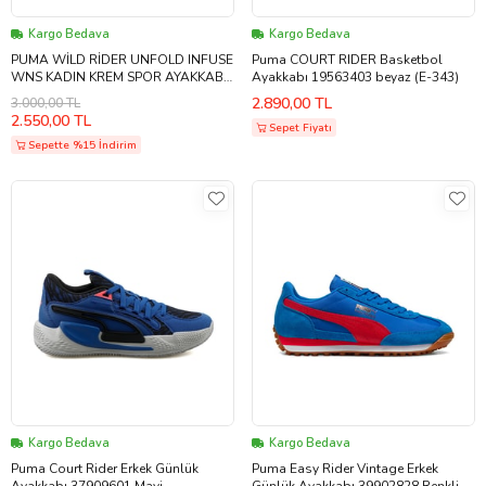
Kargo Bedava
Kargo Bedava
PUMA WİLD RİDER UNFOLD INFUSE
Puma COURT RIDER Basketbol
WNS KADIN KREM SPOR AYAKKABI
Ayakkabı 19563403 beyaz (E-343)
38405001 B-13
2.890,00 TL
3.000,00 TL
2.550,00 TL
Sepet Fiyatı
Sepette %15 İndirim
Kargo Bedava
Kargo Bedava
Puma Court Rider Erkek Günlük
Puma Easy Rider Vintage Erkek