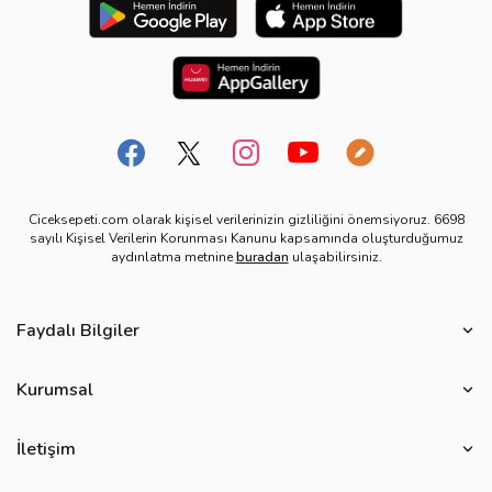
Ciceksepeti.com olarak kişisel verilerinizin gizliliğini önemsiyoruz. 6698
sayılı Kişisel Verilerin Korunması Kanunu kapsamında oluşturduğumuz
aydınlatma metnine
buradan
ulaşabilirsiniz.
Faydalı Bilgiler
Çiçek Bakımı
Kurumsal
Çiçek Eşliğinde Notlar
Hakkımızda
Çiçek Anlamları
İletişim
Çiçeksepeti Müşteri Politikası
Özel Günler
Bize Ulaşın