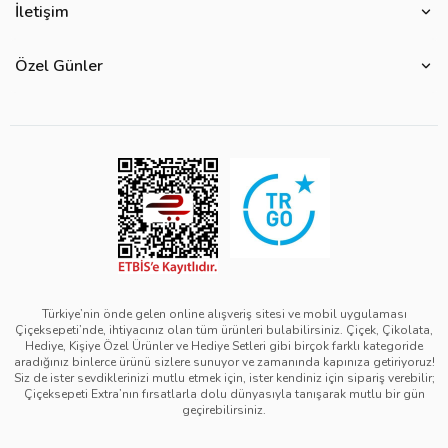
Çiçek Anlamları
İletişim
Çiçeksepeti Müşteri Politikası
Özel Günler
Bize Ulaşın
Ürün Güvenliği
Özel Günler
Mevsimlere Göre Çiçekler
Sıkça Sorulan Sorular
Kurumsal Müşterilerimiz
Sevgililer Günü Hediyeleri
Yenilebilir Çiçek Saklama Koşulları
Çiçeksepeti'nde Satış Yap
Reklamlarımız
Kadınlar Günü Hediyeleri
Site Haritası
Kolay İade
Kampanya Detayları
Anneler Günü Hediyeleri
Ürün Sıralama Kriterleri
Çiçeksepeti Pazaryeri Kolaylıkları
Duyarlı Pazarlama Hareketi
Babalar Günü Hediyeleri
Teslimat İpuçları
Ödeme Seçenekleri
Bilgi Toplumu Hizmetleri
Öğretmenler Günü Hediyeleri
Sipariş Güncelleme Süreçleri
Çiçeksepeti Üyelik Sözleşmesi
Yılbaşı Hediyeleri
Sipariş Görsel Onay
Kişisel Verilerin Korunması ve Gizlilik Politikası
Black Friday
Türkiye’nin önde gelen online alışveriş sitesi ve mobil uygulaması
Çiçeksepeti’nde, ihtiyacınız olan tüm ürünleri bulabilirsiniz. Çiçek, Çikolata,
Mesafeli Satış Sözleşmesi - Çiçek
Tıp Bayramı Hediyeleri
Hediye, Kişiye Özel Ürünler ve Hediye Setleri gibi birçok farklı kategoride
aradığınız binlerce ürünü sizlere sunuyor ve zamanında kapınıza getiriyoruz!
Mesafeli Satış Sözleşmesi - Hediye & Extra
Avukatlar Günü Hediyeleri
Siz de ister sevdiklerinizi mutlu etmek için, ister kendiniz için sipariş verebilir;
Çiçeksepeti Extra’nın fırsatlarla dolu dünyasıyla tanışarak mutlu bir gün
Çerez Politikası
Hemşireler Günü Hediyeleri
geçirebilirsiniz.
Bilgi Güvenliği Politikası
Eczacılık Günü Hediyeleri