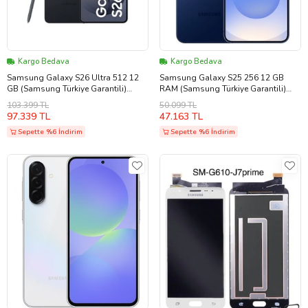
Kargo Bedava
Kargo Bedava
Samsung Galaxy S26 Ultra 512 12
Samsung Galaxy S25 256 12 GB
GB (Samsung Türkiye Garantili)
RAM (Samsung Türkiye Garantili)
Siyah
(Lacivert)
103.399 TL
50.099 TL
97.339 TL
47.163 TL
Sepette %6 İndirim
Sepette %6 İndirim