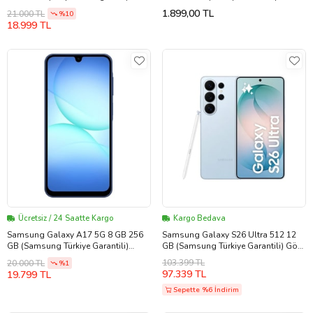
Garantili)
Kılıf Pembe EF-BT630PAEGTR
1.899,00 TL
21.000 TL
%10
18.999 TL
Ücretsiz / 24 Saatte Kargo
Kargo Bedava
Samsung Galaxy A17 5G 8 GB 256
Samsung Galaxy S26 Ultra 512 12
GB (Samsung Türkiye Garantili)
GB (Samsung Türkiye Garantili) Gök
(Mavi)
Mavisi
103.399 TL
20.000 TL
%1
97.339 TL
19.799 TL
Sepette %6 İndirim