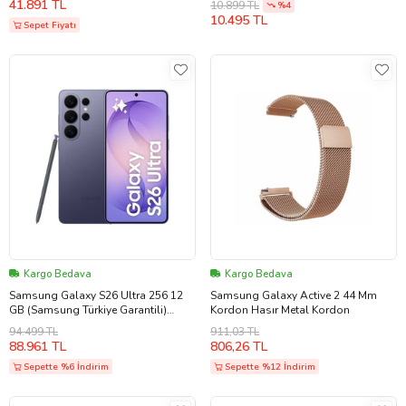
41.891 TL
10.899 TL
%4
10.495 TL
Sepet Fiyatı
Kargo Bedava
Kargo Bedava
Samsung Galaxy S26 Ultra 256 12
Samsung Galaxy Active 2 44 Mm
GB (Samsung Türkiye Garantili)
Kordon Hasır Metal Kordon
Kobalt Mor
94.499 TL
911,03 TL
88.961 TL
806,26 TL
Sepette %6 İndirim
Sepette %12 İndirim