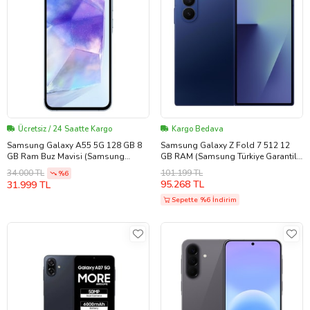
Ücretsiz / 24 Saatte Kargo
Kargo Bedava
Samsung Galaxy A55 5G 128 GB 8
Samsung Galaxy Z Fold 7 512 12
GB Ram Buz Mavisi (Samsung
GB RAM (Samsung Türkiye Garantili)
Türkiye Garantili)
Gölge Mavisi 512 GB (Pembe)
101.199 TL
34.000 TL
%6
95.268 TL
31.999 TL
Sepette %6 İndirim