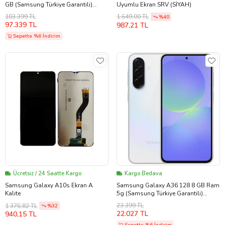
GB (Samsung Türkiye Garantili)
Uyumlu Ekran SRV (SİYAH)
Kobalt Mor
103.399 TL
1.649,00 TL
%40
97.339 TL
987,21 TL
Sepette %6 İndirim
Ücretsiz / 24 Saatte Kargo
Kargo Bedava
Samsung Galaxy A10s Ekran A
Samsung Galaxy A36 128 8 GB Ram
Kalite
5g (Samsung Türkiye Garantili)
(Beyaz)
23.399 TL
1.376,82 TL
%32
22.027 TL
940,15 TL