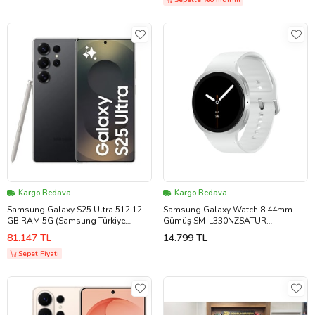
Sepette %6 İndirim
Kargo Bedava
Kargo Bedava
Samsung Galaxy S25 Ultra 512 12
Samsung Galaxy Watch 8 44mm
GB RAM 5G (Samsung Türkiye
Gümüş SM-L330NZSATUR
Garantili) (Siyah)
(Samsung Türkiye Garantili)
81.147 TL
14.799 TL
Sepet Fiyatı