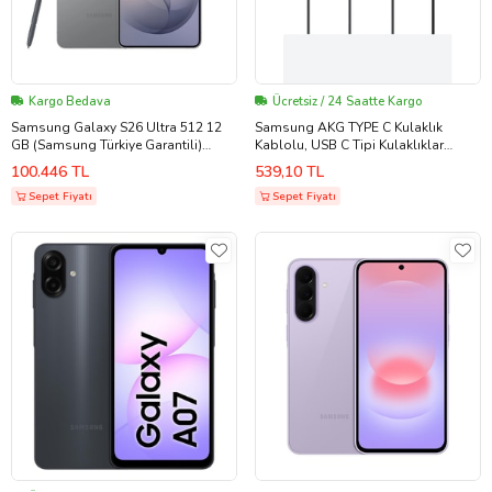
Kargo Bedava
Ücretsiz / 24 Saatte Kargo
Samsung Galaxy S26 Ultra 512 12
Samsung AKG TYPE C Kulaklık
GB (Samsung Türkiye Garantili)
Kablolu, USB C Tipi Kulaklıklar
Gümüş
iPhone 15-15 PLUS-15 PRO-15 PRO
100.446 TL
539,10 TL
MAX uyumlu Type-C Galaxy S23 S22
Sepet Fiyatı
S20 FE S21 Ultra Z Fold 3 Z Flip A53
Sepet Fiyatı
A54 uyumlu (Türkiye Garantilidir)
(Siyah - Beyaz)