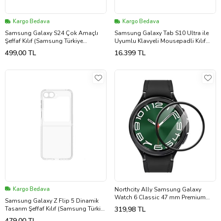
Kargo Bedava
Kargo Bedava
Samsung Galaxy S24 Çok Amaçlı
Samsung Galaxy Tab S10 Ultra ile
Şeffaf Kılıf (Samsung Türkiye
Uyumlu Klavyeli Mousepadli Kılıf
Garantili)
Beyaz Samsung Türkiye Garantili
499,00 TL
16.399 TL
Kargo Bedava
Northcity Ally Samsung Galaxy
Watch 6 Classic 47 mm Premium
Samsung Galaxy Z Flip 5 Dinamik
PMMA Cam Koruyucu - Çizilmeye
Tasarım Şeffaf Kılıf (Samsung Türkiye
319,98 TL
Karşı 3D Tam Ekran Kılıf
Garantili)
479,00 TL