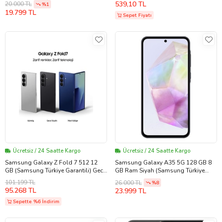
539,10 TL
20.000 TL
%1
MAX uyumlu Type-C Galaxy S23 S22
19.799 TL
S20 FE S21 Ultra Z Fold 3 Z Flip A53
Sepet Fiyatı
A54 uyumlu...Türkiye Garantilidir)
(Siyah - Beyaz)
Ücretsiz / 24 Saatte Kargo
Ücretsiz / 24 Saatte Kargo
Samsung Galaxy Z Fold 7 512 12
Samsung Galaxy A35 5G 128 GB 8
GB (Samsung Türkiye Garantili) Gece
GB Ram Siyah (Samsung Türkiye
Siyahı 512 GB (Mavi)
Garantili)
101.199 TL
26.000 TL
%8
95.268 TL
23.999 TL
Sepette %6 İndirim