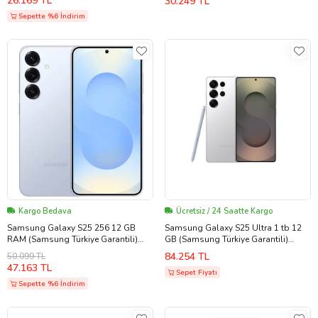
26.169 TL
30.249 TL
Sepette %6 İndirim
Kargo Bedava
Ücretsiz / 24 Saatte Kargo
Samsung Galaxy S25 256 12 GB
Samsung Galaxy S25 Ultra 1 tb 12
RAM (Samsung Türkiye Garantili)
GB (Samsung Türkiye Garantili)
(Buz Mavisi)
Titanyum Gümüş
84.254 TL
50.099 TL
47.163 TL
Sepet Fiyatı
Sepette %6 İndirim