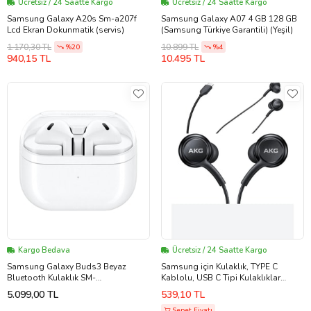
Ücretsiz / 24 Saatte Kargo
Ücretsiz / 24 Saatte Kargo
Samsung Galaxy A20s Sm-a207f
Samsung Galaxy A07 4 GB 128 GB
Lcd Ekran Dokunmatik (servis)
(Samsung Türkiye Garantili) (Yeşil)
1.170,30 TL
10.899 TL
%20
%4
940,15 TL
10.495 TL
Kargo Bedava
Ücretsiz / 24 Saatte Kargo
Samsung Galaxy Buds3 Beyaz
Samsung için Kulaklık, TYPE C
Bluetooth Kulaklık SM-
Kablolu, USB C Tipi Kulaklıklar
R530NZWATUR (Samsung Türkiye
iPhone 15-15 PLUS-15 PRO-15 PRO
5.099,00 TL
539,10 TL
Garantili)
MAX uyumlu Type-C Galaxy S23 S22
Sepet Fiyatı