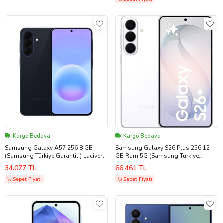
S20 FE S21 Ultra Z Fold 3 Z Flip A53
A54 uyumlu...,,Türkiye Garantilidir)
(Siyah - Beyaz)
Kargo Bedava
Kargo Bedava
Samsung Galaxy A57 256 8 GB
Samsung Galaxy S26 Plus 256 12
(Samsung Türkiye Garantili) Lacivert
GB Ram 5G (Samsung Türkiye
Garantili) Beyaz
34.077 TL
66.461 TL
Sepet Fiyatı
Sepet Fiyatı