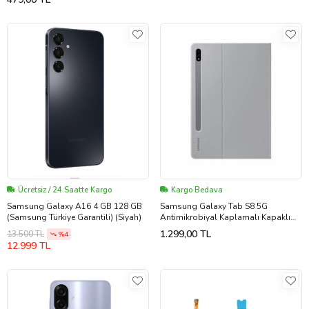
Ücretsiz / 24 Saatte Kargo
Kargo Bedava
Samsung Galaxy A16 4 GB 128 GB
Samsung Galaxy Tab S8 5G
(Samsung Türkiye Garantili) (Siyah)
Antimikrobiyal Kaplamalı Kapaklı
Kılıf Uzay Gri EF-BT630PJEGTR
1.299,00 TL
13.500 TL
%4
12.999 TL