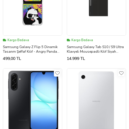
Kargo Bedava
Kargo Bedava
Samsung Galaxy Z Flip 5 Dinamik
Samsung Galaxy Tab S10 / S9 Ultra
Tasarım Şeffaf Kılıf - Angry Panda
Klavyeli Mousepadli Kılıf Siyah
Kart Hediyeli (Samsung Türkiye
Samsung Türkiye Garantili
499,00 TL
14.999 TL
Garantili)