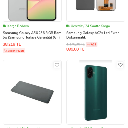
Kargo Bedava
Ücretsiz / 24 Saatte Kargo
Samsung Galaxy A56 256 8 GB Ram
Samsung Galaxy A02s Lcd Ekran
5g (Samsung Türkiye Garantili) (Gri)
Dokunmatik
38.219 TL
1.170,30 TL
%23
899,00 TL
Sepet Fiyatı