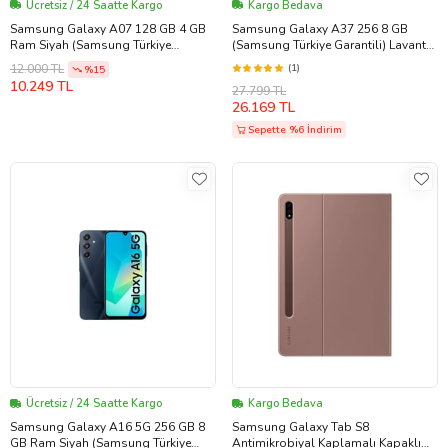
Ücretsiz / 24 Saatte Kargo
Kargo Bedava
Samsung Galaxy A07 128 GB 4 GB
Samsung Galaxy A37 256 8 GB
Ram Siyah (Samsung Türkiye
(Samsung Türkiye Garantili) Lavanta
Garantili)
Moru
(1)
12.000 TL
%15
10.249 TL
27.799 TL
26.169 TL
Sepette %6 İndirim
Ücretsiz / 24 Saatte Kargo
Kargo Bedava
Samsung Galaxy A16 5G 256 GB 8
Samsung Galaxy Tab S8
GB Ram Siyah (Samsung Türkiye
Antimikrobiyal Kaplamalı Kapaklı