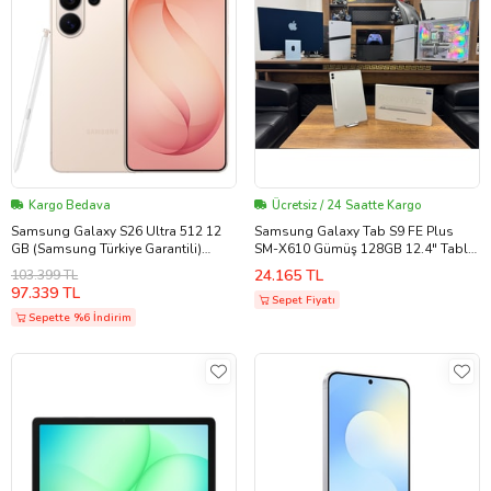
Kargo Bedava
Ücretsiz / 24 Saatte Kargo
Samsung Galaxy S26 Ultra 512 12
Samsung Galaxy Tab S9 FE Plus
GB (Samsung Türkiye Garantili)
SM-X610 Gümüş 128GB 12.4" Tablet
Pembe
(İKİNCİ EL)
24.165 TL
103.399 TL
97.339 TL
Sepet Fiyatı
Sepette %6 İndirim