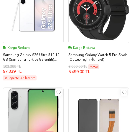
Kargo Bedava
Kargo Bedava
Samsung Galaxy S26 Ultra 512 12
Samsung Galaxy Watch 5 Pro Siyah
GB (Samsung Türkiye Garantili)
(Outlet-Teşhir-İkinciel)
Beyaz
103.399 TL
6.000,00 TL
%8
97.339 TL
5.499,00 TL
Sepette %6 İndirim