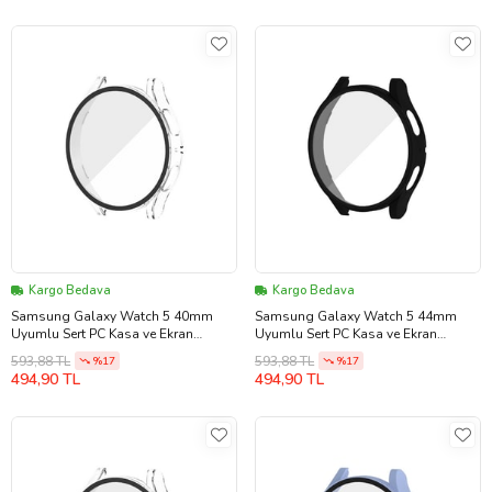
Kargo Bedava
Kargo Bedava
Samsung Galaxy Watch 5 40mm
Samsung Galaxy Watch 5 44mm
Uyumlu Sert PC Kasa ve Ekran
Uyumlu Sert PC Kasa ve Ekran
Koruyucu Zore Watch Gard 14
Koruyucu Zore Watch Gard 14
593,88 TL
593,88 TL
%17
%17
(Renksiz)
(Siyah)
494,90 TL
494,90 TL