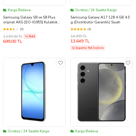
Kargo Bedava
Ücretsiz / 24 Saatte Kargo
Samsung Galaxy S8 ve S8 Plus
Samsung Galaxy A17 128 4 GB 4.5
orijinal AKG [EO-IG955] Kulaklık
g (Distribütör Garantili) Siyah
(Siyah)
(3)
(1)
14.499 TL
1.249,00 TL
%44
13.649 TL
699,00 TL
Sepette %6 İndirim
Ücretsiz / 24 Saatte Kargo
Kargo Bedava