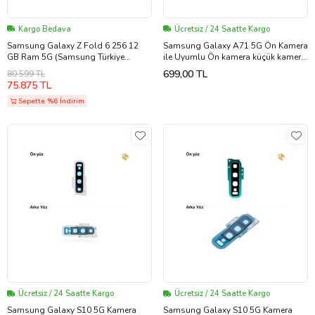
Kargo Bedava
Ücretsiz / 24 Saatte Kargo
Samsung Galaxy Z Fold 6 256 12
Samsung Galaxy A71 5G Ön Kamera
GB Ram 5G (Samsung Türkiye
ile Uyumlu Ön kamera küçük kamera
Garantili) Lacivert
ön kamera sensörü selfie kamerası
699,00 TL
80.599 TL
75.875 TL
Sepette %6 İndirim
Ücretsiz / 24 Saatte Kargo
Ücretsiz / 24 Saatte Kargo
Samsung Galaxy S10 5G Kamera
Samsung Galaxy S10 5G Kamera