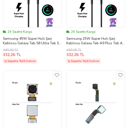
24 Saatte Kargo
24 Saatte Kargo
Samsung 45W Süper Hızlı Şarj
Samsung 25W Süper Hızlı Şarj
Kablosu Galaxy Tab S8 Ultra Tab S8
Kablosu Galaxy Tab A9 Plus Tab A9
Plus S7 Uyumlu Type-C To Type-C
A8 Uyumlu Type-C To Type-C Fast
449,00 TL
449,00 TL
Fast Charge 45 Watt 5A Şarj
Charge 25 Watt 5A Şarj Kablosu
332,26 TL
332,26 TL
Kablosu
Sepette %26 İndirim
Sepette %26 İndirim