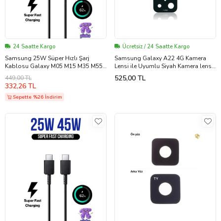
24 Saatte Kargo
Ücretsiz / 24 Saatte Kargo
Samsung 25W Süper Hızlı Şarj
Samsung Galaxy A22 4G Kamera
Kablosu Galaxy M05 M15 M35 M55
Lensi ile Uyumlu Siyah Kamera lensi
M14 M34 Uyumlu Type-C To Type-C
sade lens kamera camı kamera
525,00 TL
449,00 TL
Fast Charge 25 Watt 5A Şarj
merceği
332,26 TL
Kablosu
Sepette %26 İndirim