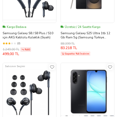
Kargo Bedava
Ücretsiz / 24 Saatte Kargo
Samsung Galaxy S8 / S8 Plus / S10
Samsung Galaxy S25 Ultra 1tb 12
için AKG Kablolu Kulaklık (Siyah)
Gb Ram 5g (Samsung Türkiye
Garantili) Titanyum Siyah 1 TB
(2)
88.399 TL
83.218 TL
1.249,00 TL
%60
499,00 TL
Sepette %6 İndirim
Satıcının Seçimi