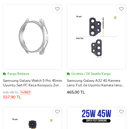
Kargo Bedava
Ücretsiz / 24 Saatte Kargo
Samsung Galaxy Watch 5 Pro 45mm
Samsung Galaxy A32 4G Kamera
Uyumlu Sert PC Kasa Koruyucu Zore
Lensi Full ile Uyumlu Kamera lensi
Watch Gard 16 (Gümüş)
sade lens kamera camı kamera
465,00 TL
645,48 TL
%17
merceği
537,90 TL