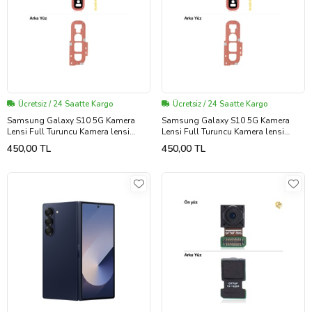
Ücretsiz / 24 Saatte Kargo
Ücretsiz / 24 Saatte Kargo
Samsung Galaxy S10 5G Kamera
Samsung Galaxy S10 5G Kamera
Lensi Full Turuncu Kamera lensi
Lensi Full Turuncu Kamera lensi
sade lens kamera camı kamera
sade lens kamera camı kamera
450,00 TL
450,00 TL
merceği
merceği