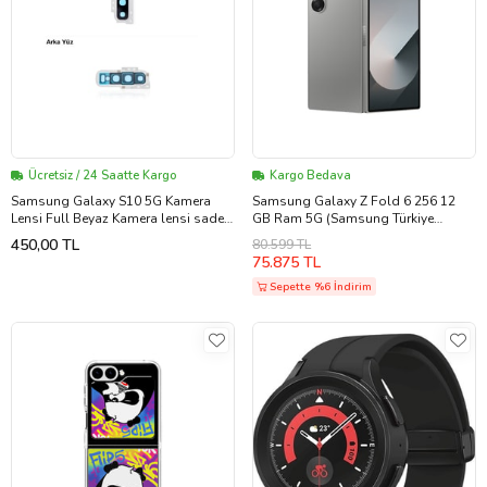
Ücretsiz / 24 Saatte Kargo
Kargo Bedava
Samsung Galaxy S10 5G Kamera
Samsung Galaxy Z Fold 6 256 12
Lensi Full Beyaz Kamera lensi sade
GB Ram 5G (Samsung Türkiye
lens kamera camı kamera merceği
Garantili) Gümüş
450,00 TL
80.599 TL
75.875 TL
Sepette %6 İndirim