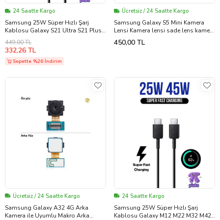
24 Saatte Kargo
Ücretsiz / 24 Saatte Kargo
Samsung 25W Süper Hızlı Şarj
Samsung Galaxy S5 Mini Kamera
Kablosu Galaxy S21 Ultra S21 Plus
Lensi Kamera lensi sade lens kamera
S20 FE Uyumlu Type-C To Type-C
camı kamera merceği
450,00 TL
449,00 TL
Fast Charge 25 Watt 5A Şarj
332,26 TL
Kablosu
Sepette %26 İndirim
Ücretsiz / 24 Saatte Kargo
24 Saatte Kargo
Samsung Galaxy A32 4G Arka
Samsung 25W Süper Hızlı Şarj
Kamera ile Uyumlu Makro Arka
Kablosu Galaxy M12 M22 M32 M42