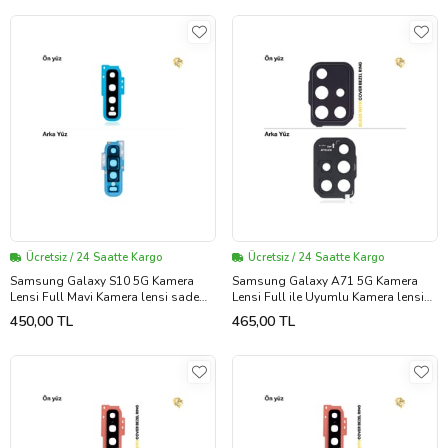
Ücretsiz / 24 Saatte Kargo
Ücretsiz / 24 Saatte Kargo
Samsung Galaxy S10 5G Kamera
Samsung Galaxy A71 5G Kamera
Lensi Full Mavi Kamera lensi sade
Lensi Full ile Uyumlu Kamera lensi
lens kamera camı kamera merceği
sade lens kamera camı kamera
450,00 TL
465,00 TL
merceği