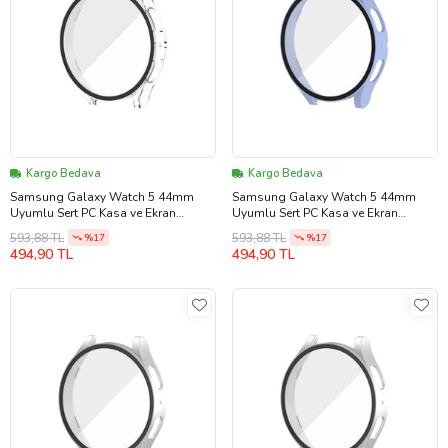
Kargo Bedava
Kargo Bedava
Samsung Galaxy Watch 5 44mm
Samsung Galaxy Watch 5 44mm
Uyumlu Sert PC Kasa ve Ekran
Uyumlu Sert PC Kasa ve Ekran
Koruyucu Zore Watch Gard 14
Koruyucu Zore Watch Gard 14 (Açık
593,88 TL
593,88 TL
%17
%17
(Renksiz)
Mavi)
494,90 TL
494,90 TL