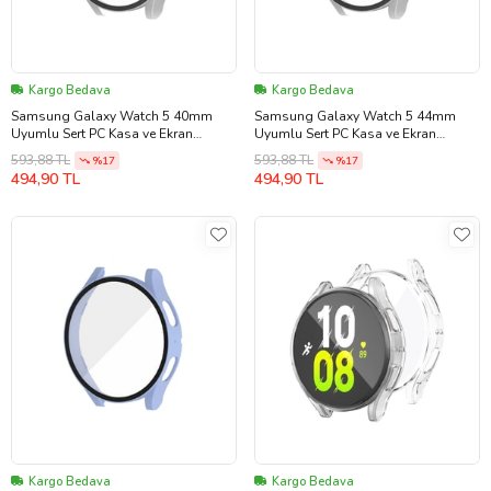
Kargo Bedava
Kargo Bedava
Samsung Galaxy Watch 5 40mm
Samsung Galaxy Watch 5 44mm
Uyumlu Sert PC Kasa ve Ekran
Uyumlu Sert PC Kasa ve Ekran
Koruyucu Zore Watch Gard 14
Koruyucu Zore Watch Gard 14
593,88 TL
593,88 TL
%17
%17
(Gümüş)
(Gümüş)
494,90 TL
494,90 TL
Kargo Bedava
Kargo Bedava