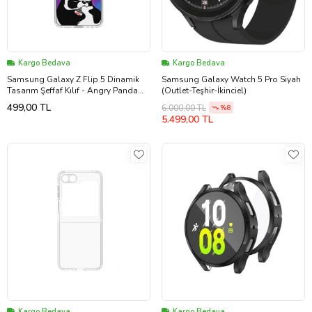
Kargo Bedava
Kargo Bedava
Samsung Galaxy Z Flip 5 Dinamik
Samsung Galaxy Watch 5 Pro Siyah
Tasarım Şeffaf Kılıf - Angry Panda
(Outlet-Teşhir-İkinciel)
Kart Hediyeli (Samsung Türkiye
499,00 TL
6.000,00 TL
%8
Garantili)
5.499,00 TL
Kargo Bedava
Kargo Bedava