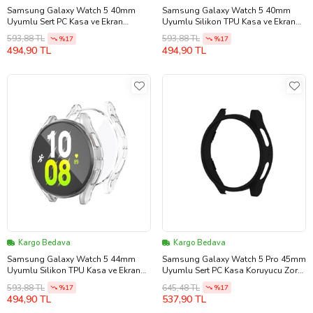
Samsung Galaxy Watch 5 40mm
Samsung Galaxy Watch 5 40mm
Uyumlu Sert PC Kasa ve Ekran
Uyumlu Silikon TPU Kasa ve Ekran
Koruyucu Zore Watch Gard 14 (Açık
Koruyucu Zore Watch Gard 15
593,88 TL
593,88 TL
%17
%17
Mavi)
(Renksiz)
494,90 TL
494,90 TL
Kargo Bedava
Kargo Bedava
Samsung Galaxy Watch 5 44mm
Samsung Galaxy Watch 5 Pro 45mm
Uyumlu Silikon TPU Kasa ve Ekran
Uyumlu Sert PC Kasa Koruyucu Zore
Koruyucu Zore Watch Gard 15
Watch Gard 16 (Siyah)
593,88 TL
645,48 TL
%17
%17
(Renksiz)
494,90 TL
537,90 TL