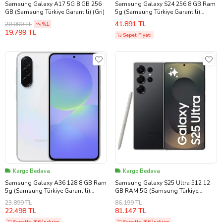
Samsung Galaxy A17 5G 8 GB 256
Samsung Galaxy S24 256 8 GB Ram
GB (Samsung Türkiye Garantili) (Gri)
5g (Samsung Türkiye Garantili)
(Siyah)
41.891 TL
20.000 TL
%1
19.799 TL
Sepet Fiyatı
Kargo Bedava
Kargo Bedava
Samsung Galaxy A36 128 8 GB Ram
Samsung Galaxy S25 Ultra 512 12
5g (Samsung Türkiye Garantili)
GB RAM 5G (Samsung Türkiye
(Beyaz)
Garantili) (Siyah)
23.899 TL
86.199 TL
22.498 TL
81.147 TL
Sepette %6 İndirim
Sepette %6 İndirim