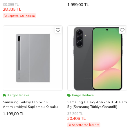
(Siyah)
Kılıf Pembe EF-BT630PAEGTR
1.999,00 TL
30.099 TL
28.335 TL
Sepette %6 İndirim
Kargo Bedava
Kargo Bedava
Samsung Galaxy Tab S7 5G
Samsung Galaxy A56 256 8 GB Ram
Antimikrobiyal Kaplamalı Kapaklı
5g (Samsung Türkiye Garantili)
Kılıf Uzay Gri EF-BT630PJEGTR
(Siyah)
1.199,00 TL
32.299 TL
30.406 TL
Sepette %6 İndirim