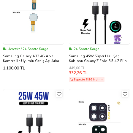
Ücretsiz / 24 Saatte Kargo
24 Saatte Kargo
Samsung Galaxy A32 4G Arka
Samsung 45W Süper Hızlı Şarj
Kamera ile Uyumlu Geniş Açı Arka
Kablosu Galaxy Z Fold 6 5 4 Z Flip 6
kamera büyük kamera ana kamera
Uyumlu Type-C To Type-C Fast
1.100,00 TL
449,00 TL
sensörü
Charge 45 Watt 5A Şarj Kablosu
332,26 TL
Sepette %26 İndirim