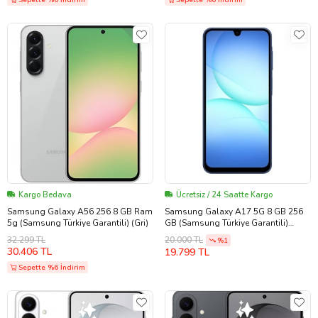
Kargo Bedava
Ücretsiz / 24 Saatte Kargo
Samsung Galaxy A56 256 8 GB Ram
Samsung Galaxy A17 5G 8 GB 256
5g (Samsung Türkiye Garantili) (Gri)
GB (Samsung Türkiye Garantili)
(Mavi)
32.299 TL
20.000 TL
%1
30.406 TL
19.799 TL
Sepette %6 İndirim