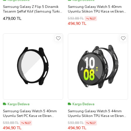
Samsung Galaxy Z Flip 5 Dinamik
Samsung Galaxy Watch 5 40mm
Tasarım Şeffaf Kılıf (Samsung Türkiye
Uyumlu Silikon TPU Kasa ve Ekran
Garantili)
Koruyucu Zore Watch Gard 15
479,00 TL
593,88 TL
%17
(Siyah)
494,90 TL
Kargo Bedava
Kargo Bedava
Samsung Galaxy Watch 5 40mm
Samsung Galaxy Watch 5 44mm
Uyumlu Sert PC Kasa ve Ekran
Uyumlu Silikon TPU Kasa ve Ekran
Koruyucu Zore Watch Gard 14
Koruyucu Zore Watch Gard 15
593,88 TL
593,88 TL
%17
%17
(Siyah)
(Siyah)
494,90 TL
494,90 TL