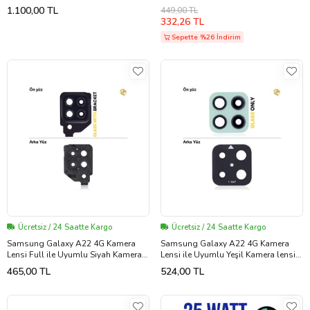
kamera büyük kamera ana kamera
M52 M53 Uyumlu Type-C To Type-C
1.100,00 TL
449,00 TL
sensörü
Fast Charge 25 Watt 5A Şarj
332,26 TL
Kablosu
Sepette %26 İndirim
Ücretsiz / 24 Saatte Kargo
Ücretsiz / 24 Saatte Kargo
Samsung Galaxy A22 4G Kamera
Samsung Galaxy A22 4G Kamera
Lensi Full ile Uyumlu Siyah Kamera
Lensi ile Uyumlu Yeşil Kamera lensi
lensi sade lens kamera camı kamera
sade lens kamera camı kamera
465,00 TL
524,00 TL
merceği
merceği