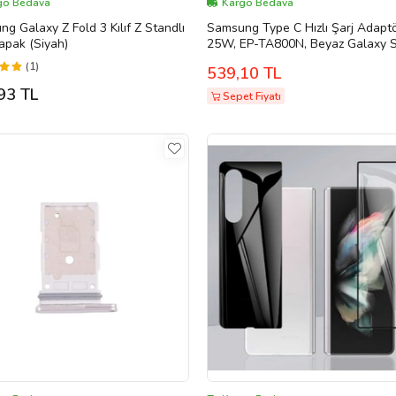
go Bedava
Kargo Bedava
g Galaxy Z Fold 3 Kılıf Z Standlı
Samsung Type C Hızlı Şarj Adaptö
apak (Siyah)
25W, EP-TA800N, Beyaz Galaxy S
S20, S21 FE, S21 Ultra 5G, S22, S
(1)
539,10 TL
Note 20, A52S, A53, A72, M43, M
Fold3, Fold4, Flip 3, Flip 4, Süper H
93 TL
Sepet Fiyatı
Şarj Güç Kaynağı Tip C ( TÜRKİY
GARANTİLİ)