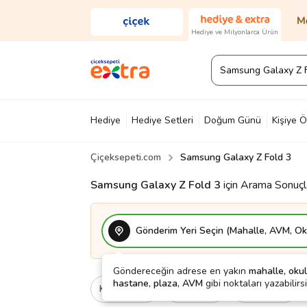
Hediye ve Milyonlarca Ürün
Hediye
Hediye Setleri
Doğum Günü
Kişiye Ö
Çiçeksepeti.com
Samsung Galaxy Z Fold 3
Diğer
Ayakkabı & Çanta
Parfüm
Yapı Mark
Samsung Galaxy Z Fold 3
için Arama Sonuçl
Gönderim Yeri Seçin (Mahalle, AVM, Oku
Göndereceğin adrese en yakın
mahalle, okul
hastane, plaza, AVM
gibi noktaları yazabilirsi
Kategori
Ne İçin
Cinsiyet