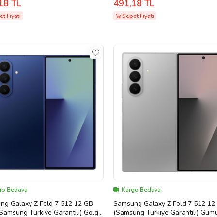
18 TL
491,18 TL
C Galaxy S23 S22 S20 FE S21
Type-C Galaxy S23 S22 S20 FE 
Z Fold 3 Z Flip A53 A54
Ultra Z Fold 3 Z Flip A53 A54 uy
t Fiyatı
Sepet Fiyatı
..,,Türkiye Garantilidir) (Siyah -
(Türkiye Garantilidir) (Siyah - Bey
)
go Bedava
Kargo Bedava
ng Galaxy Z Fold 7 512 12 GB
Samsung Galaxy Z Fold 7 512 12
amsung Türkiye Garantili) Gölge
(Samsung Türkiye Garantili) Güm