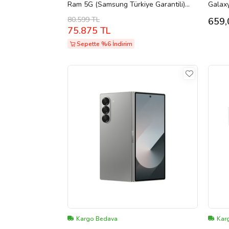
Ram 5G (Samsung Türkiye Garantili)
Galaxy
Lacivert
Type-C
80.599 TL
659,
Kablo
75.875 TL
Sepette %6 İndirim
Kargo Bedava
Kar