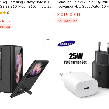
 Deji Samsung Galaxy Note 8 9
Samsung Galaxy Z Fold3 Uyumlu
S9 S9 S10 /Plus - S10e - Fold Z
TozPembe Akıllı Saat Watch 10 M
Flip/3 Hızlı Şarj Aleti Type-C (Beyaz)
Kordon Hediyeli AMOLED EKRAN
(3)
3.019,00 TL
(Şeker Pembesi)
56 TL
Sepet Fiyatı
t Fiyatı