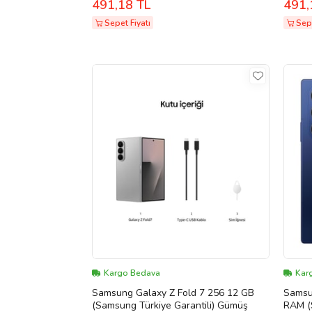
491,18 TL
491,
Type-C Galaxy S23 S22 S20 FE S21
Type-
Ultra Z Fold 3 Z Flip A53 A54
Ultra 
Sepet Fiyatı
Sepe
uyumlu...Türkiye Garantilidir) (Siyah -
uyumlu.
Beyaz)
Beyaz
Kargo Bedava
Kar
Samsung Galaxy Z Fold 7 256 12 GB
Samsu
(Samsung Türkiye Garantili) Gümüş
RAM (S