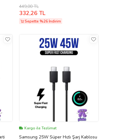
Type-C To Type-C Fast Charge 45 Watt
449,00 TL
5A Şarj Kablosu
332,26 TL
Sepette %26 İndirim
Kargo ile Teslimat
eti
Samsung 25W Süper Hızlı Şarj Kablosu