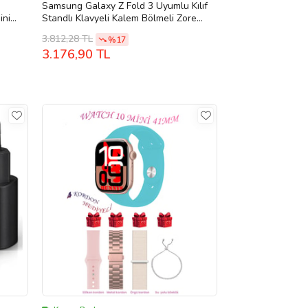
Samsung Galaxy Z Fold 3 Uyumlu Kılıf
ini
Standlı Klavyeli Kalem Bölmeli Zore
 41MM
Kıpta Klavyeli Kılıf
3.812,28 TL
%17
3.176,90 TL