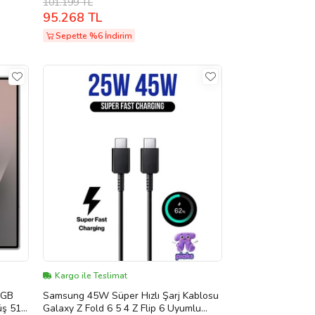
101.199 TL
S21
95.268 TL
umlu
az)
Sepette %6 İndirim
Kargo ile Teslimat
 GB
Samsung 45W Süper Hızlı Şarj Kablosu
üş 512
Galaxy Z Fold 6 5 4 Z Flip 6 Uyumlu