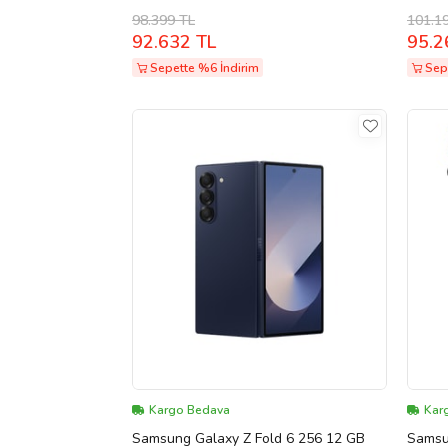
Mavis
98.399 TL
101.1
92.632 TL
95.2
Sepette %6 İndirim
Sep
Kargo Bedava
Kar
Samsung Galaxy Z Fold 6 256 12 GB
Samsun