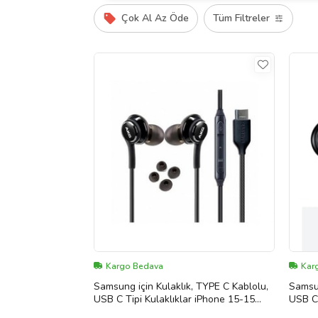
Çok Al Az Öde
Tüm Filtreler
Kargo Bedava
Kar
Samsung için Kulaklık, TYPE C Kablolu,
Samsun
USB C Tipi Kulaklıklar iPhone 15-15
USB C 
PLUS-15 PRO-15 PRO MAX uyumlu
PLUS-