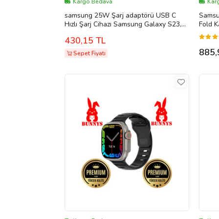
Kargo Bedava
Kar
samsung 25W Şarj adaptörü USB C
Samsun
Hızlı Şarj Cihazı Samsung Galaxy S23,
Fold K
S20, S21 FE, S21 Ultra 5G, S22, S8,
430,15 TL
Note 20, A52S, A53, A72, M43, M53, Z
Fold3, Fold4, Flip 3, Flip 4, Hızlı Şarj Güç
885,
Sepet Fiyatı
Kaynağı Tip C( TÜRKİYE GARANTİLİ)