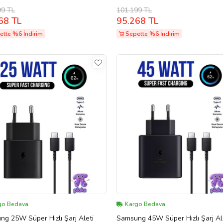
i 512 GB (Pembe)
GB (Pembe)
99 TL
101.199 TL
68 TL
95.268 TL
ette %6 İndirim
Sepette %6 İndirim
go Bedava
Kargo Bedava
g 25W Süper Hızlı Şarj Aleti
Samsung 45W Süper Hızlı Şarj Al