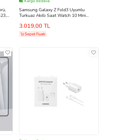
Kargo Bedava
rü,
Samsung Galaxy Z Fold3 Uyumlu
23,
Turkuaz Akıllı Saat Watch 10 Mini
8,
Kordon Hediyeli AMOLED EKRAN 41MM
3.019,00 TL
53, Z
(Çam Yeşili)
ızlı
Sepet Fiyatı
E