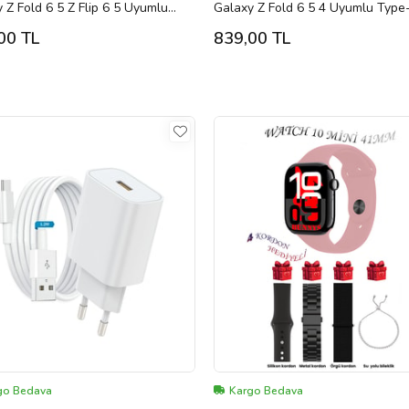
 Z Fold 6 5 Z Flip 6 5 Uyumlu
Galaxy Z Fold 6 5 4 Uyumlu Type
 25 Watt Şarj Cihazı Adaptör Ve
Watt Şarj Cihazı Adaptör Ve Kabl
00 TL
839,00 TL
 Set
go Bedava
Kargo Bedava