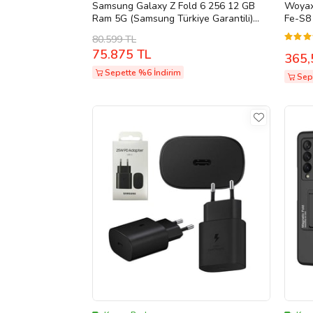
Samsung Galaxy Z Fold 6 256 12 GB
Woyax
Ram 5G (Samsung Türkiye Garantili)
Fe-S8 
Gümüş
80.599 TL
75.875 TL
365,
Sepette %6 İndirim
Sepe