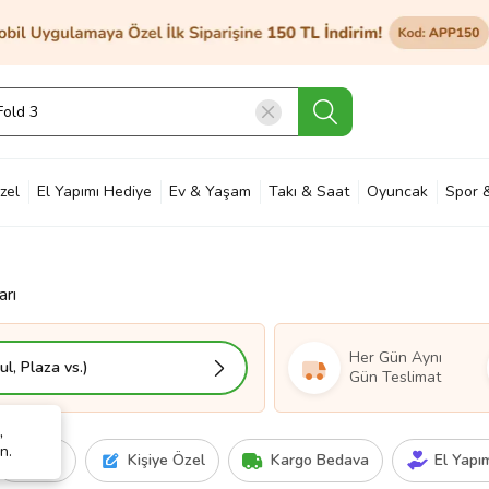
zel
El Yapımı Hediye
Ev & Yaşam
Takı & Saat
Oyuncak
Spor 
et & Bahçe
Petshop
Kozmetik
Otomotiv & Motosiklet
Hobi
Ann
arı
Her Gün Aynı
l, Plaza vs.)
Gün Teslimat
,
n.
Fiyat
Kişiye Özel
Kargo Bedava
El Yapı