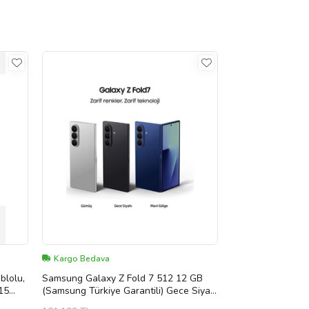
Kargo Bedava
blolu,
Samsung Galaxy Z Fold 7 512 12 GB
-15
(Samsung Türkiye Garantili) Gece Siyahı
lu
512 GB (Mavi)