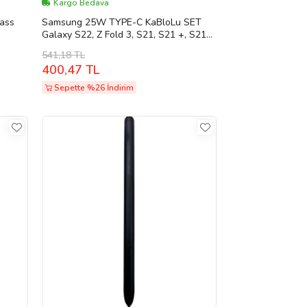
Kargo Bedava
lass
Samsung 25W TYPE-C KaBloLu SET
Galaxy S22, Z Fold 3, S21, S21 +, S21
+, S21 FE, S21 Ultra, S20, S20 +, S20
541,18 TL
FE 5G, Note20, A90, A80, A70, A71,
400,47 TL
A72, AC Adaptör Şarj Cihazı ( TÜRKİYE
GARANTİLİ)...
Sepette %26 İndirim