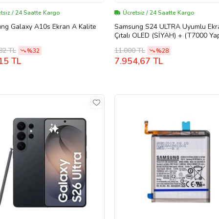
tsiz / 24 Saatte Kargo
Ücretsiz / 24 Saatte Kargo
ng Galaxy A10s Ekran A Kalite
Samsung S24 ULTRA Uyumlu Ekr
Çıtalı OLED (SİYAH) + (T7000 Yapı
15 ML) + Tamir Seti
82 TL
11.000 TL
%32
%28
15 TL
7.954,67 TL