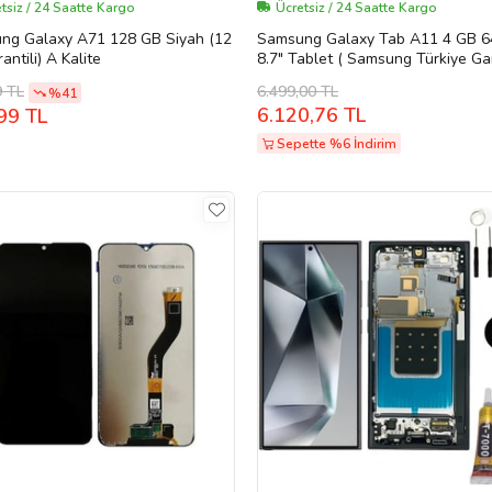
tsiz / 24 Saatte Kargo
Ücretsiz / 24 Saatte Kargo
ng Galaxy A71 128 GB Siyah (12
Samsung Galaxy Tab A11 4 GB 6
antili) A Kalite
8.7" Tablet ( Samsung Türkiye Gar
) (Gri)
6.499,00 TL
9 TL
%41
6.120,76 TL
99 TL
Sepette %6 İndirim