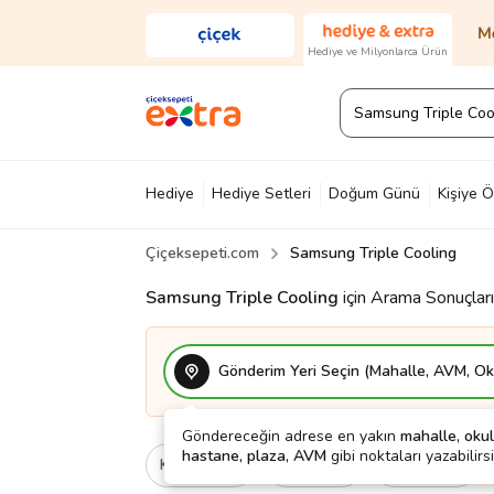
Hediye ve Milyonlarca Ürün
Hediye
Hediye Setleri
Doğum Günü
Kişiye Ö
Çiçeksepeti.com
Samsung Triple Cooling
Diğer
Ayakkabı & Çanta
Parfüm
Yapı Mark
Samsung Triple Cooling
için Arama Sonuçları
Gönderim Yeri Seçin (Mahalle, AVM, Oku
Göndereceğin adrese en yakın
mahalle, okul
hastane, plaza, AVM
gibi noktaları yazabilirsi
Kategori
Ne İçin
Cinsiyet