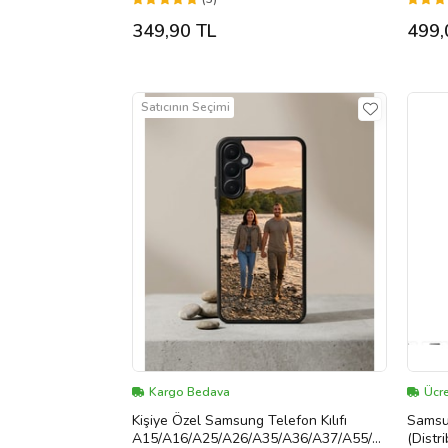
349,90 TL
499,
Satıcının Seçimi
Kargo Bedava
Ücre
Kişiye Özel Samsung Telefon Kılıfı
Samsu
A15/A16/A25/A26/A35/A36/A37/A55/A
(Distr