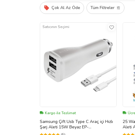
Çok Al Az Öde
Tüm Filtreler
Satıcının Seçimi
Kargo ile Teslimat
Ücre
Samsung Çift Usb Type C Araç içi Hızlı
25 Wat
Şarj Aleti 15W Beyaz EP-
Aleti
LN920CWEGWW
A36 A
(5)