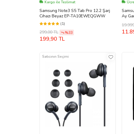
Kargo ile Teslimat
Ücre
Samsung Note3 S5 Tab Pro 12.2 Şarj
Samsu
Cihazı Beyaz EP-TA10EWEQGWW
Ay Gar
(1)
19.99
11.8
299,00 TL
%33
199,90 TL
Satıcının Seçimi