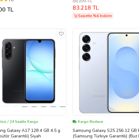
88.399 TL
83.218 TL
00 TL
Sepette %6 İndirim
tsiz / 24 Saatte Kargo
Kargo Bedava
ng Galaxy A17 128 4 GB 4.5 g
Samsung Galaxy S25 256 12 GB RAM
ibütör Garantili) Siyah
(Samsung Türkiye Garantili) (Buz 