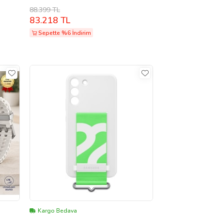
Gümüş
88.399 TL
83.218 TL
Sepette %6 İndirim
Kargo Bedava