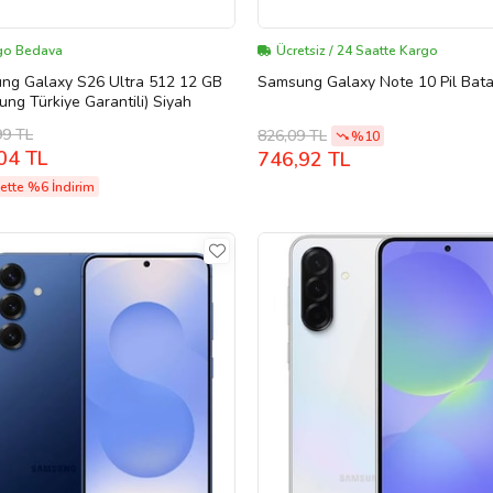
go Bedava
Ücretsiz / 24 Saatte Kargo
ng Galaxy S26 Ultra 512 12 GB
Samsung Galaxy Note 10 Pil Bat
ng Türkiye Garantili) Siyah
99 TL
826,09 TL
%10
04 TL
746,92 TL
ette %6 İndirim