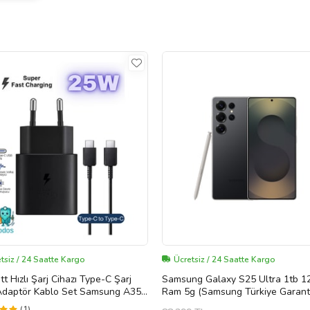
tsiz / 24 Saatte Kargo
Ücretsiz / 24 Saatte Kargo
t Hızlı Şarj Cihazı Type-C Şarj
Samsung Galaxy S25 Ultra 1tb 1
 Adaptör Kablo Set Samsung A35
Ram 5g (Samsung Türkiye Garanti
37 A40 A41 A42 Uyumlu
Titanyum Siyah 1 TB
(1)