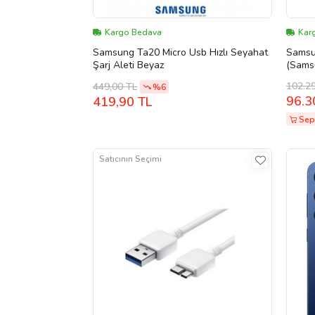
Kargo Bedava
Kar
Samsung Ta20 Micro Usb Hızlı Seyahat
Samsu
Şarj Aleti Beyaz
(Samsu
102.2
449,00 TL
%6
96.3
419,90 TL
Sep
Satıcının Seçimi