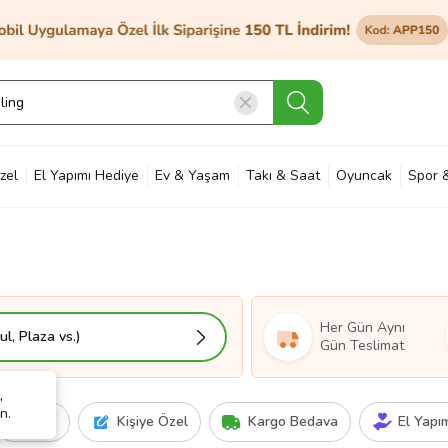
zel
El Yapımı Hediye
Ev & Yaşam
Takı & Saat
Oyuncak
Spor 
et & Bahçe
Petshop
Kozmetik
Otomotiv & Motosiklet
Hobi
Ann
Her Gün Aynı
l, Plaza vs.)
Gün Teslimat
,
n.
Fiyat
Kişiye Özel
Kargo Bedava
El Yapı