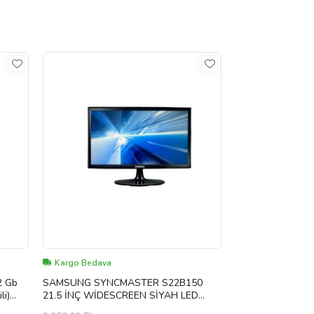
Kargo Bedava
2 Gb
SAMSUNG SYNCMASTER S22B150
li)
21.5 İNÇ WİDESCREEN SİYAH LED
MONİTÖR(2 EL YENİLENMİŞ ÜRÜN)