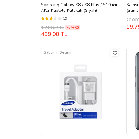
Samsung Galaxy S8 / S8 Plus / S10 için
Samsu
AKG Kablolu Kulaklık (Siyah)
(Samsu
(2)
20.00
19.7
1.249,00 TL
%60
499,00 TL
Satıcının Seçimi