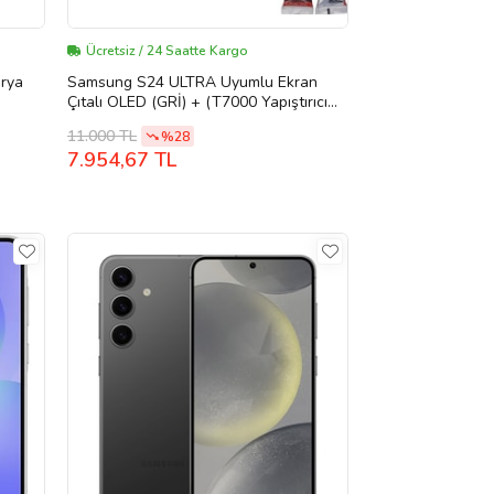
Ücretsiz / 24 Saatte Kargo
arya
Samsung S24 ULTRA Uyumlu Ekran
Çıtalı OLED (GRİ) + (T7000 Yapıştırıcı
15 ML) + Tamir Seti
11.000 TL
%28
7.954,67 TL