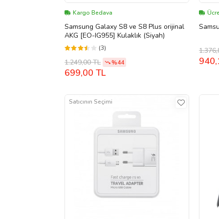
Kargo Bedava
Ücre
Samsung Galaxy S8 ve S8 Plus orijinal
Samsu
AKG [EO-IG955] Kulaklık (Siyah)
(3)
1.376,
940,
1.249,00 TL
%44
699,00 TL
Satıcının Seçimi