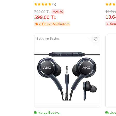
56/A57/S23/S23FE/S23Ultra/S24/S24FE
(5)
/S24Ultra/S25/S25FE/S25Ultra/S26
14.49
799,00 TL
%25
13.6
599,00 TL
Sep
2. Ürüne %50 İndirim
Satıcının Seçimi
Kargo Bedava
Ücre