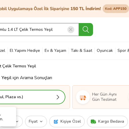
zel
El Yapımı Hediye
Ev & Yaşam
Takı & Saat
Oyuncak
Spor 
t Çelik Termos Yeşil
et & Bahçe
Petshop
Kozmetik
Otomotiv & Motosiklet
Hobi
Ann
 Yeşil
için Arama Sonuçları
Her Gün Aynı
l, Plaza vs.)
Gün Teslimat
,
n.
Marka
Fiyat
Kişiye Özel
Kargo Bedava