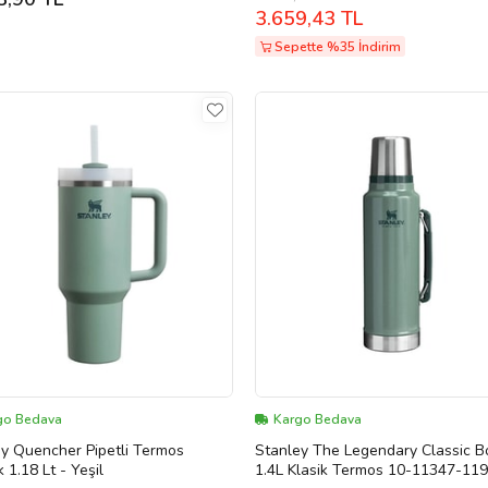
3.659,43 TL
Sepette %35 İndirim
go Bedava
Kargo Bedava
y Quencher Pipetli Termos
Stanley The Legendary Classic B
 1.18 Lt - Yeşil
1.4L Klasik Termos 10-11347-119