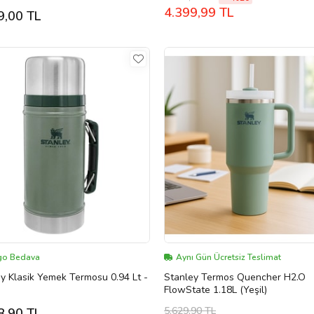
4.399,99 TL
9,00 TL
go Bedava
Aynı Gün Ücretsiz Teslimat
y Klasik Yemek Termosu 0.94 Lt -
Stanley Termos Quencher H2.O
FlowState 1.18L (Yeşil)
5.629,90 TL
8,90 TL