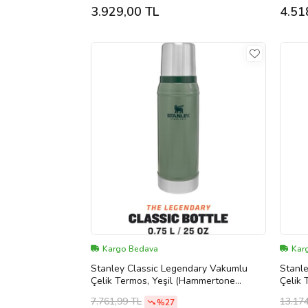
3.929,00 TL
4.51
Kargo Bedava
Kar
Stanley Classic Legendary Vakumlu
Stanl
Çelik Termos, Yeşil (Hammertone
Çelik 
Green), 0.75 L (Çok Renkli)
Green)
7.761,99 TL
13.17
%27