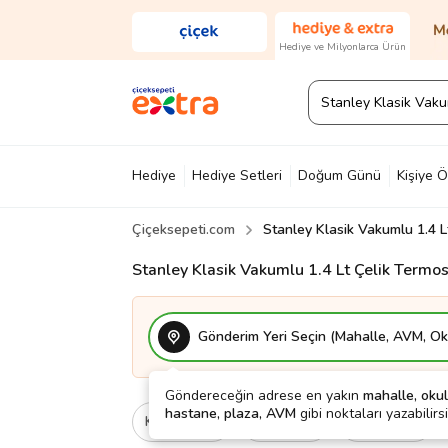
Hediye ve Milyonlarca Ürün
Hediye
Hediye Setleri
Doğum Günü
Kişiye Ö
Çiçeksepeti.com
Stanley Klasik Vakumlu 1.4 L
Diğer
Ayakkabı & Çanta
Parfüm
Yapı Mark
Stanley Klasik Vakumlu 1.4 Lt Çelik Termos
Gönderim Yeri Seçin (Mahalle, AVM, Oku
Göndereceğin adrese en yakın
mahalle, okul
hastane, plaza, AVM
gibi noktaları yazabilirsi
Kategori
Ne İçin
Cinsiyet