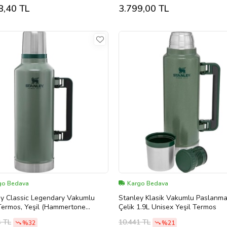
8,40 TL
3.799,00 TL
go Bedava
Kargo Bedava
ey Classic Legendary Vakumlu
Stanley Klasik Vakumlu Paslanm
Termos, Yeşil (Hammertone
Çelik 1.9L Unisex Yeşil Termos
, 2.3 Litre (Çok Renkli)
4 TL
10.441 TL
%32
%21