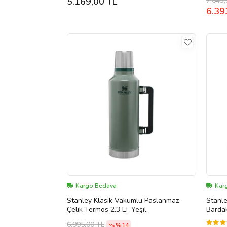
7.643,
5.169,00 TL
6.39
Kargo Bedava
Kar
Stanley Klasik Vakumlu Paslanmaz
Stanl
Çelik Termos 2.3 LT Yeşil
Bardak
6.995,00 TL
%14