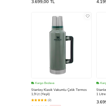
3.699,00 TL
4.19
Kargo Bedava
Kar
Stanley Klasik Vakumlu Çelik Termos
Stanl
1,9 Lt (Yeşil)
1 Litr
(2)
3.69