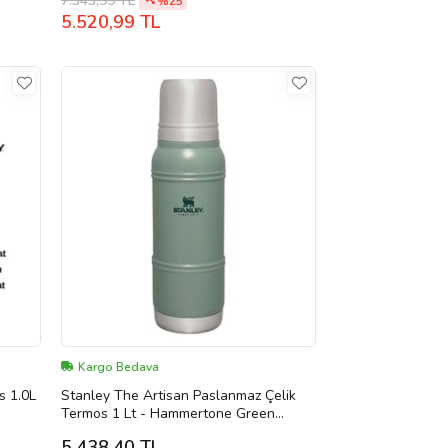
7.343,99 TL
%25
5.520,99 TL
Kargo Bedava
s 1.0L
Stanley The Artisan Paslanmaz Çelik
Termos 1 Lt - Hammertone Green
(Yeşil)
5.438,40 TL