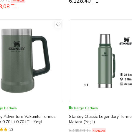
90 TL
6.128,40 TL
%16
3,08 TL
go Bedava
Kargo Bedava
ey Adventure Vakumlu Termos
Stanley Classic Legendary Termo
 0.70 Lt 0,70 LT - Yeşil
Matara (Yeşil)
(2)
5.499,99 TL
%20