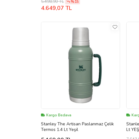
5.498,90 TL
%15
4.649,07 TL
Kargo Bedava
Kar
Stanley The Artisan Paslanmaz Çelik
Stanle
Termos 1.4 Lt Yeşil
Lt YEŞ