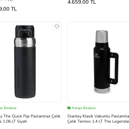
4.659,00 TL
9,00 TL
go Bedava
Kargo Bedava
y The Quick Flip Paslanmaz Çelik
Stanley Klasik Vakumlu Paslanm
 1.06 LT Siyah
Çelik Termos 1.4 LT The Legenda
Classic Bottle 1.4L - Matte Black