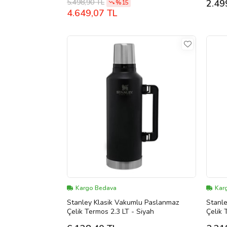
5.498,90 TL
2.49
%15
4.649,07 TL
Kargo Bedava
Kar
Stanley Klasik Vakumlu Paslanmaz
Stanl
Çelik Termos 2.3 LT - Siyah
Çelik 
Pebbl