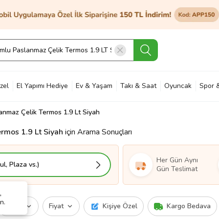
zel
El Yapımı Hediye
Ev & Yaşam
Takı & Saat
Oyuncak
Spor 
anmaz Çelik Termos 1.9 Lt Siyah
et & Bahçe
Petshop
Kozmetik
Otomotiv & Motosiklet
Hobi
Ann
rmos 1.9 Lt Siyah
için Arama Sonuçları
Her Gün Aynı
l, Plaza vs.)
Gün Teslimat
,
n.
Marka
Fiyat
Kişiye Özel
Kargo Bedava