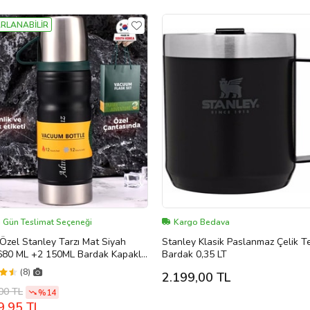
RLANABİLİR
ı Gün Teslimat Seçeneği
Kargo Bedava
 Özel Stanley Tarzı Mat Siyah
Stanley Klasik Paslanmaz Çelik 
50ML Bardak Kapaklı
Bardak 0,35 LT
Çantasında Vakumlu Premium
(8)
2.199,00 TL
nmaz Çelik Termos GDTK-90002
00 TL
%14
9,95 TL