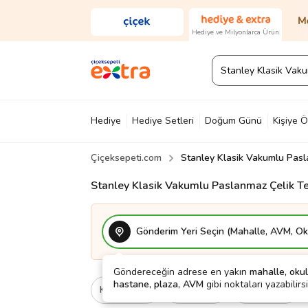
Hediye ve Milyonlarca Ürün
Hediye
Hediye Setleri
Doğum Günü
Kişiye Ö
Çiçeksepeti.com
Stanley Klasik Vakumlu Pasl
Diğer
Ayakkabı & Çanta
Parfüm
Yapı Mark
Stanley Klasik Vakumlu Paslanmaz Çelik Te
Gönderim Yeri Seçin (Mahalle, AVM, Oku
Göndereceğin adrese en yakın
mahalle, okul
hastane, plaza, AVM
gibi noktaları yazabilirsi
Kategori
Ne İçin
Cinsiyet