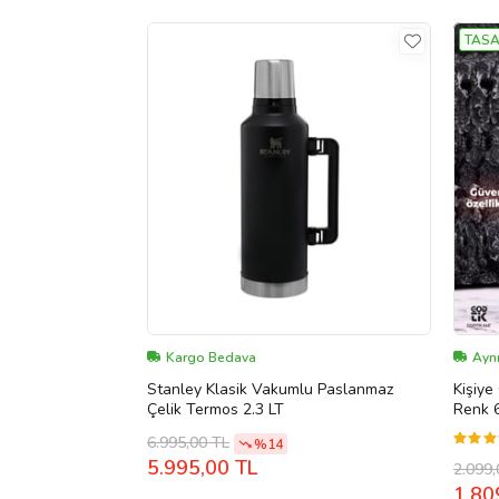
TASA
Kargo Bedava
Ayn
Stanley Klasik Vakumlu Paslanmaz
Kişiye
Çelik Termos 2.3 LT
Renk 680 ML +2 1
Özel 
6.995,00 TL
%14
Pasla
5.995,00 TL
2.099,
1.80