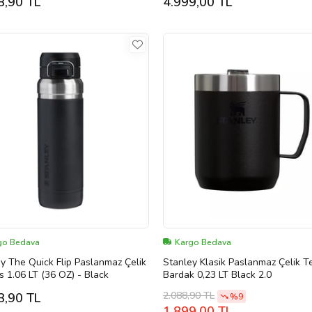
8,90 TL
4.999,00 TL
go Bedava
Kargo Bedava
y The Quick Flip Paslanmaz Çelik
Stanley Klasik Paslanmaz Çelik 
 1.06 LT (36 OZ) - Black
Bardak 0,23 LT Black 2.0
2.088,90 TL
3,90 TL
%9
1.899,00 TL