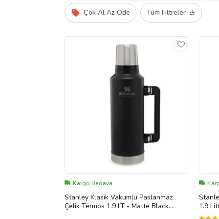
Çok Al Az Öde
Tüm Filtreler
Kargo Bedava
Kar
Stanley Klasik Vakumlu Paslanmaz
Stanl
Çelik Termos 1.9 LT - Matte Black
1.9 Li
Pebble (Siyah)