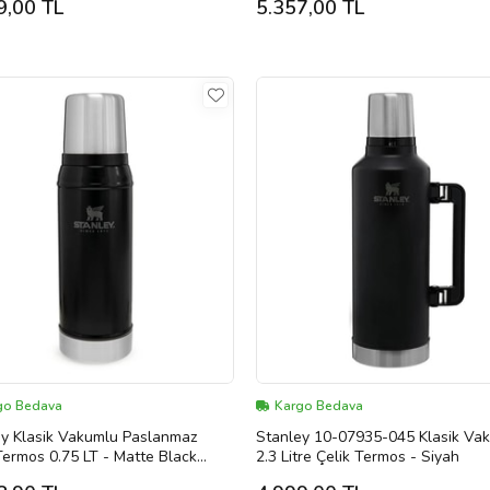
9,00 TL
5.357,00 TL
Pebble
go Bedava
Kargo Bedava
ey Klasik Vakumlu Paslanmaz
Stanley 10-07935-045 Klasik Va
Termos 0.75 LT - Matte Black
2.3 Litre Çelik Termos - Siyah
e