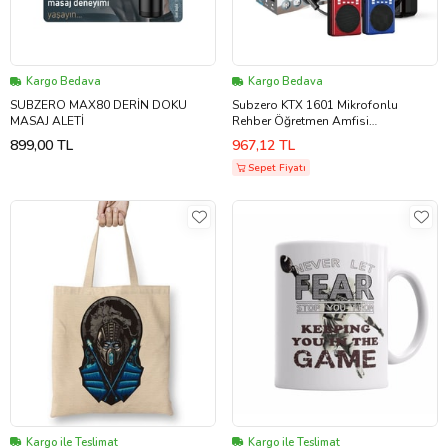
Kargo Bedava
Kargo Bedava
SUBZERO MAX80 DERİN DOKU
Subzero KTX 1601 Mikrofonlu
MASAJ ALETİ
Rehber Öğretmen Amfisi
USB/TF/AUX FM Destekli Hoparlör
899,00 TL
967,12 TL
(Kırmızı)
Sepet Fiyatı
Kargo ile Teslimat
Kargo ile Teslimat