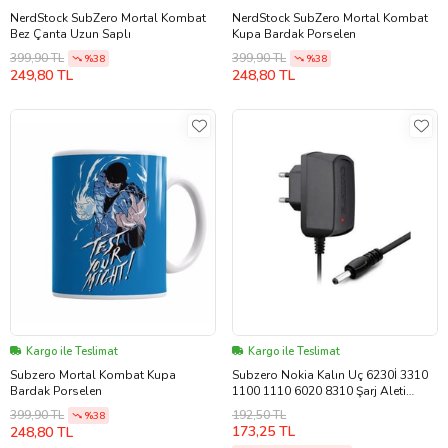
NerdStock SubZero Mortal Kombat
NerdStock SubZero Mortal Kombat
Bez Çanta Uzun Saplı
Kupa Bardak Porselen
399,90 TL
399,90 TL
%38
%38
249,80 TL
248,80 TL
Kargo ile Teslimat
Kargo ile Teslimat
Subzero Mortal Kombat Kupa
Subzero Nokia Kalın Uç 6230İ 3310
Bardak Porselen
1100 1110 6020 8310 Şarj Aleti
Subzero KY30
192,50 TL
399,90 TL
%38
173,25 TL
248,80 TL