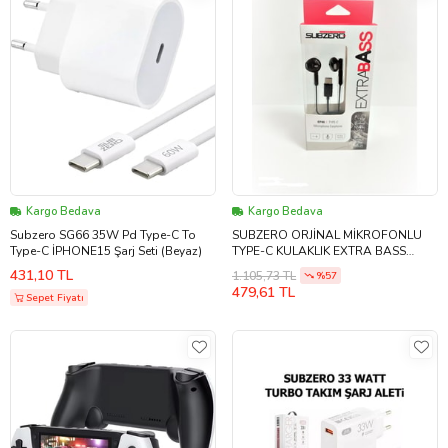
Kargo Bedava
Kargo Bedava
Subzero SG66 35W Pd Type-C To
SUBZERO ORJİNAL MİKROFONLU
Type-C İPHONE15 Şarj Seti (Beyaz)
TYPE-C KULAKLIK EXTRA BASS
MİKROFONLU SİYAH
431,10 TL
1.105,73 TL
%57
479,61 TL
Sepet Fiyatı