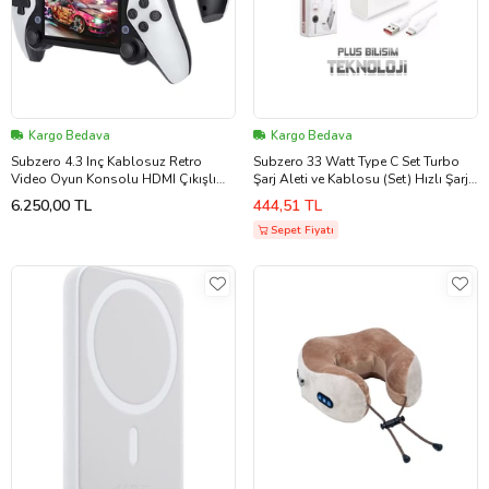
Kargo Bedava
Kargo Bedava
Subzero 4.3 Inç Kablosuz Retro
Subzero 33 Watt Type C Set Turbo
Video Oyun Konsolu HDMI Çıkışlı
Şarj Aleti ve Kablosu (Set) Hızlı Şarj
Taşınabilir Atari 20.000 Oyun
Özellikli SG37
6.250,00 TL
444,51 TL
3000Mah
Sepet Fiyatı