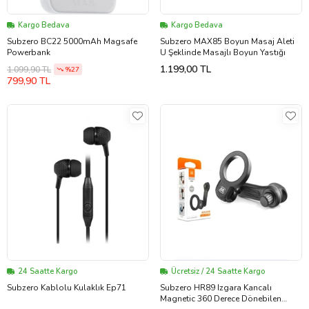
Kargo Bedava
Kargo Bedava
Subzero BC22 5000mAh Magsafe
Subzero MAX85 Boyun Masaj Aleti
Powerbank
U Şeklinde Masajlı Boyun Yastığı
1.199,00 TL
1.099,90 TL
%27
799,90 TL
24 Saatte Kargo
Ücretsiz / 24 Saatte Kargo
Subzero Kablolu Kulaklık Ep71
Subzero HR89 Izgara Kancalı
Magnetic 360 Derece Dönebilen