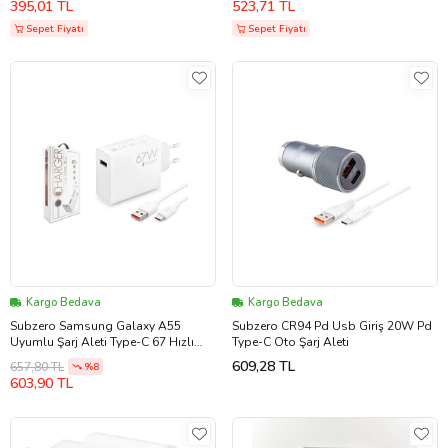
395,01 TL
523,71 TL
Sepet Fiyatı
Sepet Fiyatı
Kargo Bedava
Kargo Bedava
Subzero Samsung Galaxy A55
Subzero CR94 Pd Usb Giriş 20W Pd
Uyumlu Şarj Aleti Type-C 67 Hızlı
Type-C Oto Şarj Aleti
Şarj ( Orijinal Subzero) SBZ-SG51
609,28 TL
657,80 TL
%8
603,90 TL