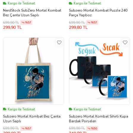
Kargo ile Teslimat
Kargo ile Teslimat
NerdStock SubZero Mortal Kombat
Subzero Mortal Kombat Puzzle 240
Bez Çanta Uzun Saplı
Parça Yapboz
699,90 TL
699,90 TL
%57
%57
299,90 TL
299,80 TL
Kargo ile Teslimat
Kargo ile Teslimat
Subzero Mortal Kombat Bez Çanta
Subzero Mortal Kombat Sihirli Kupa
Uzun Saplı
Bardak Porselen
699,90 TL
699,90 TL
%57
%50