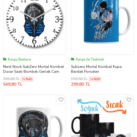
Kargo Bedava
Kargo ile Teslimat
Nerd Stock SubZero Mortal Kombat
Subzero Mortal Kombat Kupa
Duvar Saati Bombeli Gercek Cam
Bardak Porselen
999,80 TL
599,90 TL
%45
%50
549,80 TL
299,80 TL