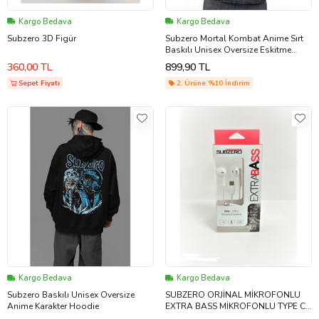
Kargo Bedava
Kargo Bedava
Subzero 3D Figür
Subzero Mortal Kombat Anime Sırt
Baskılı Unisex Oversize Eskitme
Yıkamalı Tişört
360,00 TL
899,90 TL
Sepet Fiyatı
2. Ürüne %10 İndirim
Kargo Bedava
Kargo Bedava
Subzero Baskılı Unisex Oversize
SUBZERO ORJİNAL MİKROFONLU
Anime Karakter Hoodie
EXTRA BASS MİKROFONLU TYPE C
KULAKLIK BEYAZ