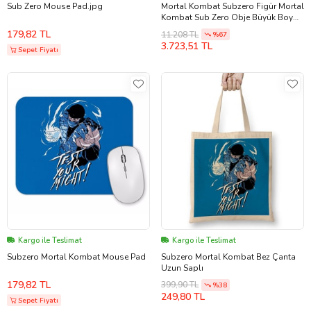
Sub Zero Mouse Pad.jpg
Mortal Kombat Subzero Figür Mortal
Kombat Sub Zero Obje Büyük Boy
25CM
179,82 TL
11.208 TL
%67
3.723,51 TL
Sepet Fiyatı
Kargo ile Teslimat
Kargo ile Teslimat
Subzero Mortal Kombat Mouse Pad
Subzero Mortal Kombat Bez Çanta
Uzun Saplı
179,82 TL
399,90 TL
%38
249,80 TL
Sepet Fiyatı