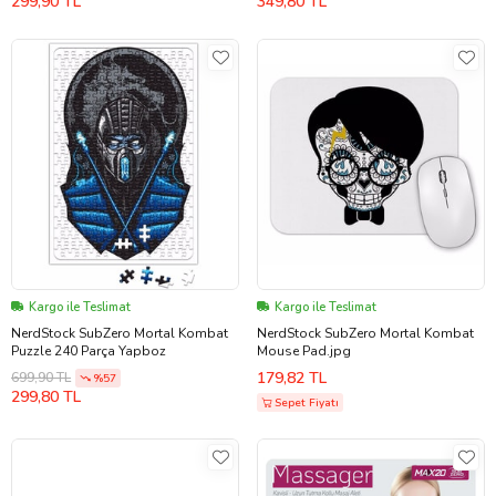
299,90 TL
349,80 TL
Kargo ile Teslimat
Kargo ile Teslimat
NerdStock SubZero Mortal Kombat
NerdStock SubZero Mortal Kombat
Puzzle 240 Parça Yapboz
Mouse Pad.jpg
179,82 TL
699,90 TL
%57
299,80 TL
Sepet Fiyatı