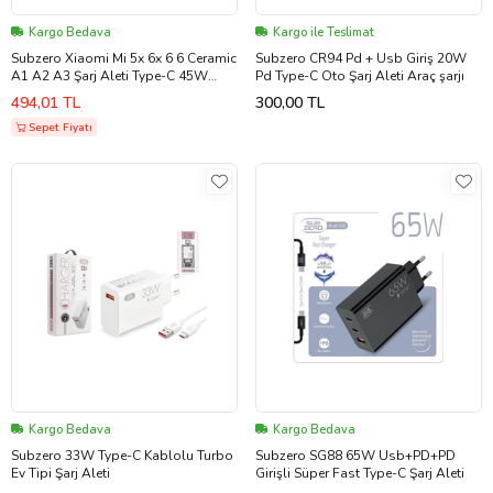
Kargo Bedava
Kargo ile Teslimat
Subzero Xiaomi Mi 5x 6x 6 6 Ceramic
Subzero CR94 Pd + Usb Giriş 20W
A1 A2 A3 Şarj Aleti Type-C 45W
Pd Type-C Oto Şarj Aleti Araç şarjı
Hızlı Şarj ( Orijinal Subzero) SBZ-
494,01 TL
300,00 TL
SG36
Sepet Fiyatı
Kargo Bedava
Kargo Bedava
Subzero 33W Type-C Kablolu Turbo
Subzero SG88 65W Usb+PD+PD
Ev Tipi Şarj Aleti
Girişli Süper Fast Type-C Şarj Aleti