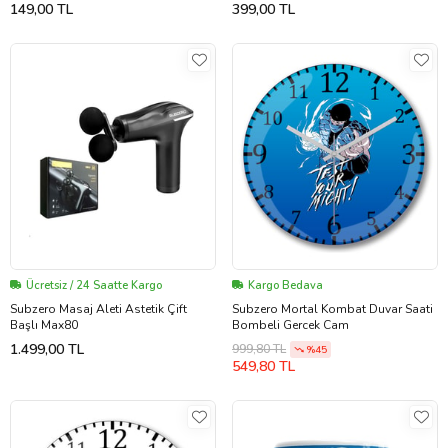
Premium Araç Içi Telefon Tutucu
149,00 TL
399,00 TL
Ücretsiz / 24 Saatte Kargo
Kargo Bedava
Subzero Masaj Aleti Astetik Çift
Subzero Mortal Kombat Duvar Saati
Başlı Max80
Bombeli Gercek Cam
1.499,00 TL
999,80 TL
%45
549,80 TL