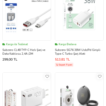
Kargo ile Teslimat
Kargo Bedava
Subzero CL48 TYP-C Hızlı Şarj ve
Subzero SG76 38W Usb/Pd Girişili
Data Kablosu 2,4A /2M
Type-C Turbo Şarj Aleti
299,00 TL
513,81 TL
Sepet Fiyatı