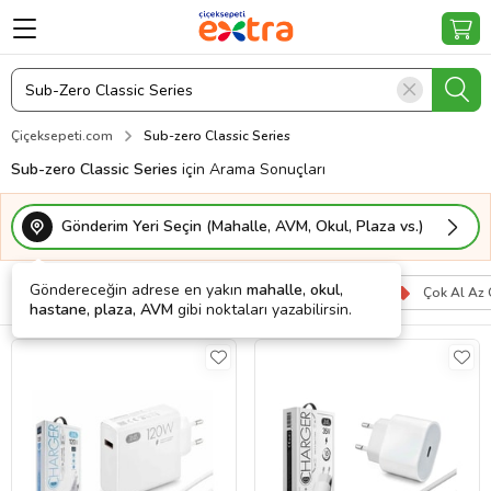
Çiçeksepeti.com
Sub-zero Classic Series
Sub-zero Classic Series
için Arama Sonuçları
Gönderim Yeri Seçin (Mahalle, AVM, Okul, Plaza vs.)
Göndereceğin adrese en yakın
mahalle, okul,
Filtrele
Sırala
Kargo Bedava
Çok Al Az
hastane, plaza, AVM
gibi noktaları yazabilirsin.