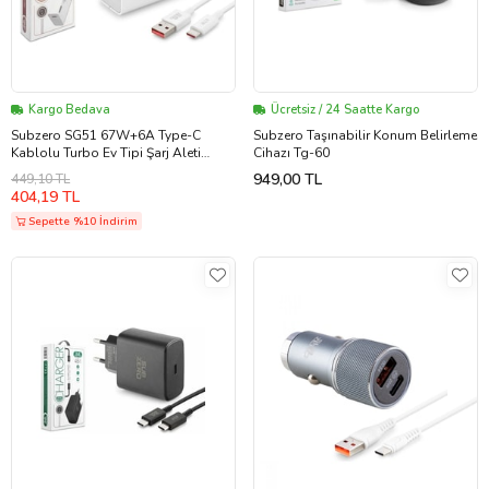
Kargo Bedava
Ücretsiz / 24 Saatte Kargo
Subzero SG51 67W+6A Type-C
Subzero Taşınabilir Konum Belirleme
Kablolu Turbo Ev Tipi Şarj Aleti
Cihazı Tg-60
Salise Gösterir
949,00 TL
449,10 TL
404,19 TL
Sepette %10 İndirim