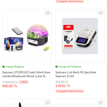
Sepette %10 İndirim
Kargo Bedava
Kargo ile Teslimat
Subzero GT200 LED Işıklı Sihirli Küre
Subzero Lcd Akıllı Pil Şarj Aleti
Lamba Bluetooth Müzik Çalar &
Subzero Dc55
Uzaktan Kumandalı Gece Lambası
151,80 TL
1.000,00 TL
%15
136,62 TL
850,00 TL
Sepette %10 İndirim