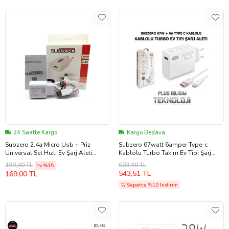
24 Saatte Kargo
Kargo Bedava
Subzero 2.4a Micro Usb + Priz
Subzero 67watt 6amper Type-c
Universal Set Hızlı Ev Şarj Aleti
Kablolu Turbo Takım Ev Tipi Şarj
Cihazı
Aleti Saliseli Sg51
603,90 TL
199,00 TL
%15
543,51 TL
169,00 TL
Sepette %10 İndirim