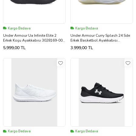
Kargo Bedava
Kargo Bedava
Under Armour Ua Infinite Elite 2
Under Armour Curry Splash 24 Sde
Erkek Koşu Ayakkabısı 3028169-004
Erkek Basketbol Ayakkabısı
Siyah
3028192-100 Bej
5.999,00 TL
3.999,00 TL
Kargo Bedava
Kargo Bedava