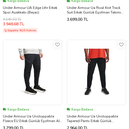
Kargo Bedava
Kargo Bedava
Under Armour UA Edge Lthr Erkek
Under Armour Ua Rival Knit Track
Spor Ayakkabı (Beyaz)
Suit Erkek Günlük Eşofman Takımı
1357139-001 Siyah
3.699,00 TL
4.645,50 TL
3.948,68 TL
Sepette %15 İndirim
Kargo Bedava
Kargo Bedava
Under Armour Ua Unstoppable
Under Armour Ua Unstoppable
Fleece EU Erkek Günlük Eşofman Altı
Tapered Pants Erkek Günlük
1389353-001 Siyah
Eşofman Altı 1352028-001 Siyah
3.799,00 TL
2.964,00 TL