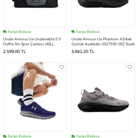
Kargo Bedava
Kargo Bedava
Under Armour Ua Undeniable 5.0
Under Armour Ua Phantom 4 Erkek
Duffle Sm Spor Çantası (40L)
Günlük Ayakkabı 3027593-002 Siyah
1369222-012 Gri
2.599,00 TL
5.842,20 TL
Kargo Bedava
Kargo Bedava