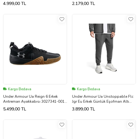
Beyaz
1369222-001 Siyah
4.999,00 TL
2.179,00 TL
Kargo Bedava
Kargo Bedava
Under Armour Ua Reign 6 Erkek
Under Armour Ua Unstoppable Flc
Antreman Ayakkabısı 3027341-001
Jgr Eu Erkek Günlük Eşofman Altı
Siyah
1389353-025 Gri
5.499,00 TL
3.899,00 TL