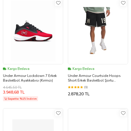
Kargo Bedava
Kargo Bedava
Under Armour Lockdown 7 Erkek
Under Armour Courtside Hoops
Basketbol Ayakkabısı (Kırmızı)
Short Erkek Basketbol Şortu
1390120-001 Siyah
4.645,50 TL
(1)
3.948,68 TL
2.878,20 TL
Sepette %15 İndirim