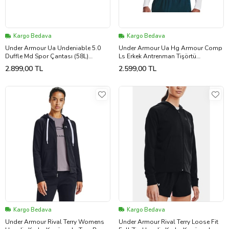
Kargo Bedava
Kargo Bedava
Under Armour Ua Undeniable 5.0
Under Armour Ua Hg Armour Comp
Duffle Md Spor Çantası (58L)
Ls Erkek Antrenman Tişörtü
1369223-001 Siyah
1361524-100 Beyaz
2.899,00 TL
2.599,00 TL
Kargo Bedava
Kargo Bedava
Under Armour Rival Terry Womens
Under Armour Rival Terry Loose Fit