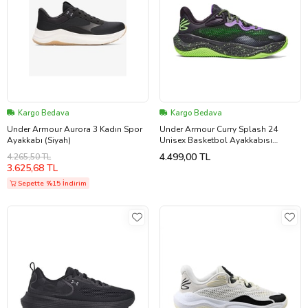
Kargo Bedava
Kargo Bedava
Under Armour Aurora 3 Kadın Spor
Under Armour Curry Splash 24
Ayakkabı (Siyah)
Unisex Basketbol Ayakkabısı
3027636-500 Renkli (Çok Renkli)
4.499,00 TL
4.265,50 TL
3.625,68 TL
Sepette %15 İndirim