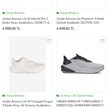
Kargo Bedava
Kargo Bedava
Under Armour Ua W Infinite Pro 2
Under Armour Ua Phantom 4 Erkek
Kadın Koşu Ayakkabısı 3028177-651
Günlük Ayakkabı 3027593-104
Kahverengi
Renkli (Çok Renkli)
4.999,00 TL
4.499,00 TL
Kargo Bedava
Ücretsiz / 24 Saatte Kargo
Under Armour Ua W Charged Rogue
UNDER ARMOUR TURBULENCE 3
5 Kadın Koşu Ve Yürüyüş Ayakkabısı
ERKEK KOŞU AYAKKABISI 6006717-