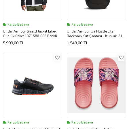
Kargo Bedava
Kargo Bedava
Under Armour Shield Jacket Erkek
Under Armour Ua Hustle Lite
Günlük Ceket 1371586-003 Renkli
Backpack Sırt Çantası-Uzunluk: 31
(Çok Renkli)
cm, Yükseklik: 47 cm, Genişlik: 17 cm
5.999,00 TL
1.549,00 TL
6000399-001 Siyah
Kargo Bedava
Kargo Bedava