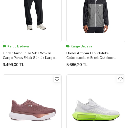
Kargo Bedava
Kargo Bedava
Under Armour Ua Vibe Woven
Under Armour Cloudstrike
Cargo Pants Erkek Günlük Kargo
Colorblock Jkt Erkek Outdoor
Pantolon 1386558-001 Siyah
Yağmurluk Ceket 1381880-001 Siyah
3.499,00 TL
5.686,20 TL