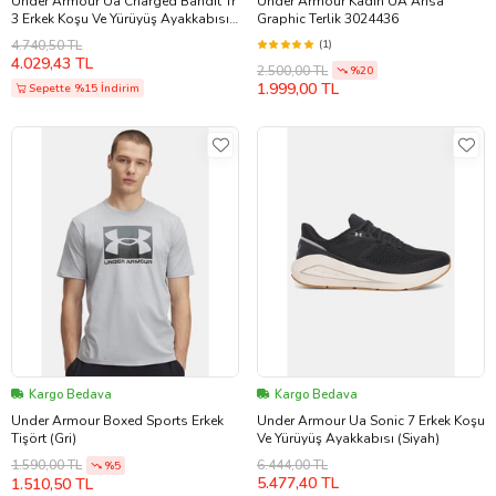
Under Armour Ua Charged Bandit Tr
Under Armour Kadın UA Ansa
3 Erkek Koşu Ve Yürüyüş Ayakkabısı
Graphic Terlik 3024436
(Siyah)
4.740,50 TL
(1)
4.029,43 TL
2.500,00 TL
%20
1.999,00 TL
Sepette %15 İndirim
Kargo Bedava
Kargo Bedava
Under Armour Boxed Sports Erkek
Under Armour Ua Sonic 7 Erkek Koşu
Tişört (Gri)
Ve Yürüyüş Ayakkabısı (Siyah)
6.444,00 TL
1.590,00 TL
%5
5.477,40 TL
1.510,50 TL