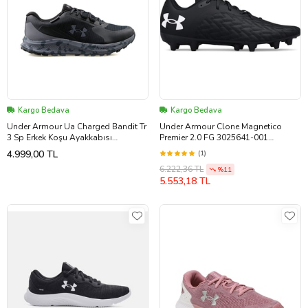
Kargo Bedava
Kargo Bedava
Under Armour Ua Charged Bandit Tr
Under Armour Clone Magnetico
3 Sp Erkek Koşu Ayakkabısı
Premier 2.0 FG 3025641-001
3028657-001 Siyah
Krampon (Siyah)
4.999,00 TL
(1)
6.222,36 TL
%11
5.553,18 TL