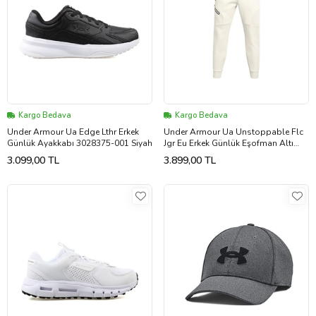
Kargo Bedava
Kargo Bedava
Under Armour Ua Edge Lthr Erkek
Under Armour Ua Unstoppable Flc
Günlük Ayakkabı 3028375-001 Siyah
Jgr Eu Erkek Günlük Eşofman Altı
1389353-110 Bej
3.099,00 TL
3.899,00 TL