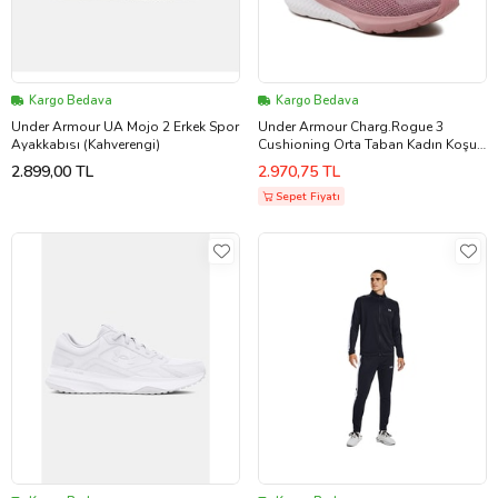
Kargo Bedava
Kargo Bedava
Under Armour UA Mojo 2 Erkek Spor
Under Armour Charg.Rogue 3
Ayakkabısı (Kahverengi)
Cushioning Orta Taban Kadın Koşu
& Antreman Spor Ayakkabısı ( Dar
2.899,00 TL
2.970,75 TL
Kalıp )
Sepet Fiyatı