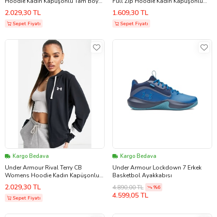
Hoodie Kadın Kapüşonlu Tam Boy
Full Zip Hoodie Kadın Kapüşonlu
Fermuarlı Sweatshirt Siyah
Bol Kesim Fermuarlı Sweatshirt
2.029,30 TL
1.609,30 TL
Siyah
Sepet Fiyatı
Sepet Fiyatı
Kargo Bedava
Kargo Bedava
Under Armour Rival Terry CB
Under Armour Lockdown 7 Erkek
Womens Hoodie Kadın Kapüşonlu
Basketbol Ayakkabısı
Tam Boy Fermuarlı Sweatshirt Siyah
2.029,30 TL
4.890,00 TL
%6
4.599,05 TL
Sepet Fiyatı