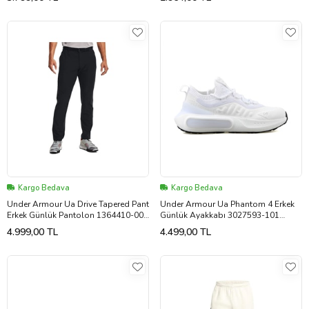
Kargo Bedava
Kargo Bedava
Under Armour Ua Drive Tapered Pant
Under Armour Ua Phantom 4 Erkek
Erkek Günlük Pantolon 1364410-001
Günlük Ayakkabı 3027593-101
Siyah
Beyaz
4.999,00 TL
4.499,00 TL