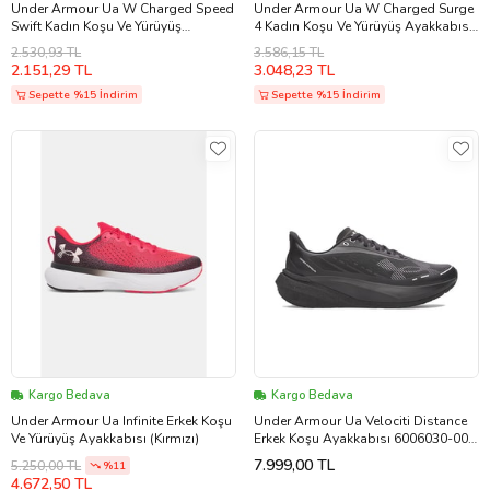
Under Armour Ua W Charged Speed
Under Armour Ua W Charged Surge
Swift Kadın Koşu Ve Yürüyüş
4 Kadın Koşu Ve Yürüyüş Ayakkabısı
Ayakkabısı (Beyaz)
(Siyah)
2.530,93 TL
3.586,15 TL
2.151,29 TL
3.048,23 TL
Sepette %15 İndirim
Sepette %15 İndirim
Kargo Bedava
Kargo Bedava
Under Armour Ua Infinite Erkek Koşu
Under Armour Ua Velociti Distance
Ve Yürüyüş Ayakkabısı (Kırmızı)
Erkek Koşu Ayakkabısı 6006030-001
Siyah
7.999,00 TL
5.250,00 TL
%11
4.672,50 TL