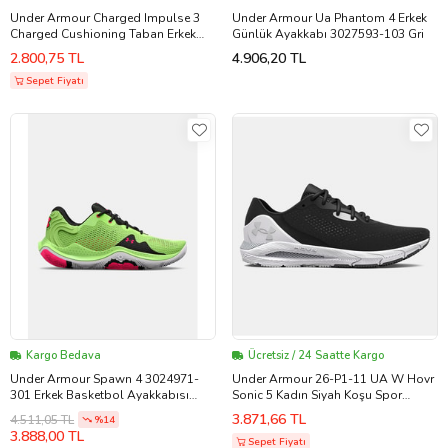
Under Armour Charged Impulse 3
Under Armour Ua Phantom 4 Erkek
Charged Cushioning Taban Erkek
Günlük Ayakkabı 3027593-103 Gri
Koşu & Antreman Spor Ayakkabısı (
2.800,75 TL
4.906,20 TL
Dar Kalıp )
Sepet Fiyatı
Kargo Bedava
Ücretsiz / 24 Saatte Kargo
Under Armour Spawn 4 3024971-
Under Armour 26-P1-11 UA W Hovr
301 Erkek Basketbol Ayakkabısı
Sonic 5 Kadın Siyah Koşu Spor
(Yeşil)
Ayakkabı
3.871,66 TL
4.511,05 TL
%14
3.888,00 TL
Sepet Fiyatı