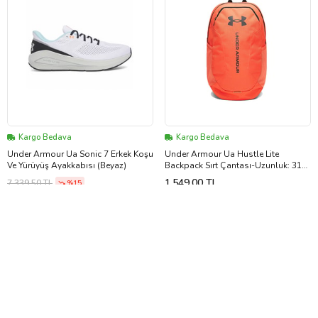
Kargo Bedava
Kargo Bedava
Under Armour Ua Sonic 7 Erkek Koşu
Under Armour Ua Hustle Lite
Ve Yürüyüş Ayakkabısı (Beyaz)
Backpack Sırt Çantası-Uzunluk: 31
cm, Yükseklik: 47 cm, Genişlik: 17 cm
1.549,00 TL
7.339,50 TL
%15
6000399-690 Kırmızı
6.221,10 TL