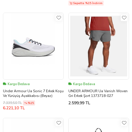
Sepette %15 İndirim
Kargo Bedava
Kargo Bedava
Under Armour Ua Sonic 7 Erkek Koşu
UNDER ARMOUR Ua Vanish Woven
Ve Yürüyüş Ayakkabısı (Beyaz)
Gri Erkek Şort 1373718-027
2.599,99 TL
7.339,50 TL
%15
6.221,10 TL