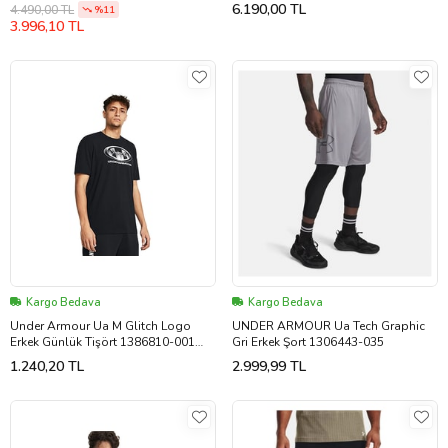
(Beyaz)
011 (Gri)
6.190,00 TL
4.490,00 TL
%11
3.996,10 TL
Kargo Bedava
Kargo Bedava
Under Armour Ua M Glitch Logo
UNDER ARMOUR Ua Tech Graphic
Erkek Günlük Tişört 1386810-001
Gri Erkek Şort 1306443-035
Siyah
1.240,20 TL
2.999,99 TL