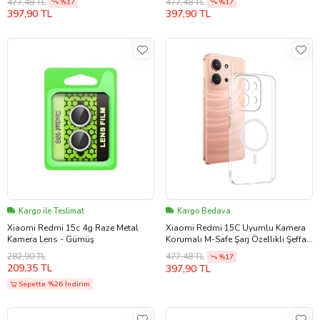
477,48 TL
477,48 TL
%17
%17
397,90 TL
397,90 TL
Kargo ile Teslimat
Kargo Bedava
Xiaomi Redmi 15c 4g Raze Metal
Xiaomi Redmi 15C Uyumlu Kamera
Kamera Lens - Gümüş
Korumalı M-Safe Şarj Özellikli Şeffaf
Zore London Sert PC Kapak
282,90 TL
477,48 TL
%17
209,35 TL
397,90 TL
Sepette %26 İndirim