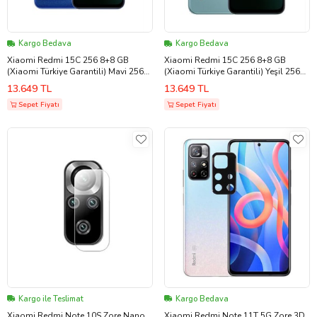
Kargo Bedava
Kargo Bedava
Xiaomi Redmi 15C 256 8+8 GB
Xiaomi Redmi 15C 256 8+8 GB
(Xiaomi Türkiye Garantili) Mavi 256
(Xiaomi Türkiye Garantili) Yeşil 256
GB (Gold)
GB (Gold)
13.649 TL
13.649 TL
Sepet Fiyatı
Sepet Fiyatı
Kargo ile Teslimat
Kargo Bedava
Xiaomi Redmi Note 10S Zore Nano
Xiaomi Redmi Note 11T 5G Zore 3D