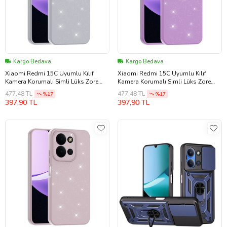
Kargo Bedava
Kargo Bedava
Xiaomi Redmi 15C Uyumlu Kılıf
Xiaomi Redmi 15C Uyumlu Kılıf
Kamera Korumalı Simli Lüks Zore
Kamera Korumalı Simli Lüks Zore
Koton Kapak
Koton Kapak
477,48 TL
477,48 TL
%17
%17
397,90 TL
397,90 TL