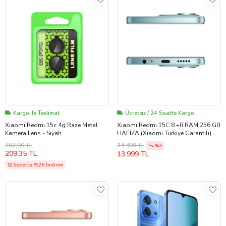
Kargo ile Teslimat
Ücretsiz / 24 Saatte Kargo
Xiaomi Redmi 15c 4g Raze Metal
Xiaomi Redmi 15C 8 +8 RAM 256 GB
Kamera Lens - Siyah
HAFIZA (Xiaomi Türkiye Garantili)
(Nane Yeşili)
282,90 TL
14.499 TL
%3
209,35 TL
13.999 TL
Sepette %26 İndirim