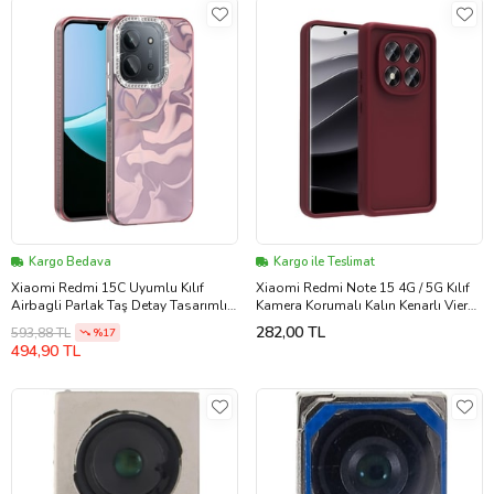
Kargo Bedava
Kargo ile Teslimat
Xiaomi Redmi 15C Uyumlu Kılıf
Xiaomi Redmi Note 15 4G / 5G Kılıf
Airbagli Parlak Taş Detay Tasarımlı
Kamera Korumalı Kalın Kenarlı Viera
Zore Esila Kapak
Silikon C
282,00 TL
593,88 TL
%17
494,90 TL