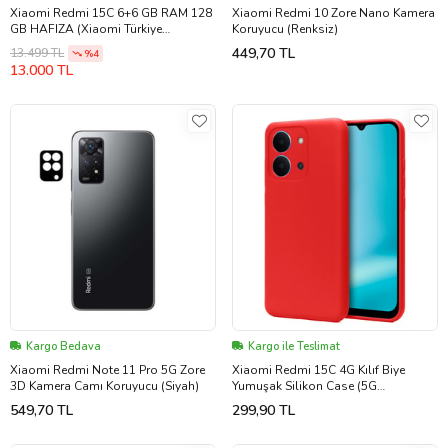
Xiaomi Redmi 15C 6+6 GB RAM 128
Xiaomi Redmi 10 Zore Nano Kamera
GB HAFIZA (Xiaomi Türkiye
Koruyucu (Renksiz)
Garantili) (Siyah)
449,70 TL
13.499 TL
%4
13.000 TL
Kargo Bedava
Kargo ile Teslimat
Xiaomi Redmi Note 11 Pro 5G Zore
Xiaomi Redmi 15C 4G Kılıf Biye
3D Kamera Camı Koruyucu (Siyah)
Yumuşak Silikon Case (5G
YURTDIŞICİHAZA UYGUN DEĞ
549,70 TL
299,90 TL
(Kırmızı)