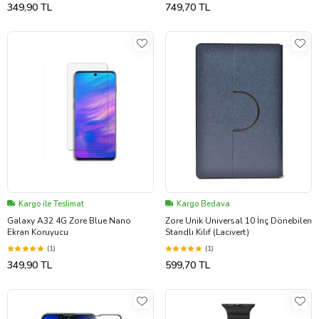
349,90 TL
749,70 TL
Kargo ile Teslimat
Kargo Bedava
Galaxy A32 4G Zore Blue Nano
Zore Unik Universal 10 İnç Dönebilen
Ekran Koruyucu
Standlı Kılıf (Lacivert)
(1)
(1)
349,90 TL
599,70 TL