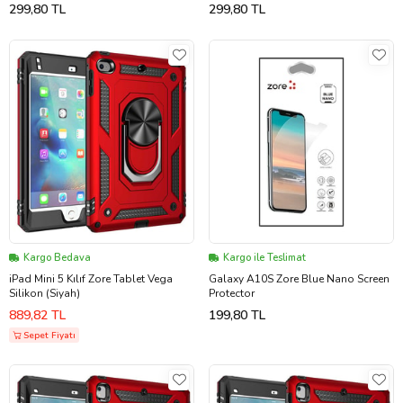
299,80 TL
299,80 TL
Kargo Bedava
Kargo ile Teslimat
iPad Mini 5 Kılıf Zore Tablet Vega
Galaxy A10S Zore Blue Nano Screen
Silikon (Siyah)
Protector
889,82 TL
199,80 TL
Sepet Fiyatı