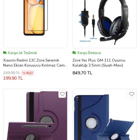
Kargo ile Teslimat
Kargo Bedava
Xiaomi Redmi 13C Zore Seramik
Zore Yes Plus GM-111 Oyuncu
Nano Ekran Koruyucu Kırılmaz Cam
Kulaklığı 3.5mm (Siyah-Mavi)
(Şeffaf)
849,70 TL
239,90 TL
%17
199,90 TL