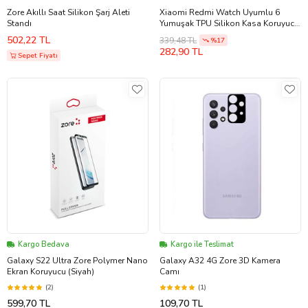
Zore Akıllı Saat Silikon Şarj Aleti
Xiaomi Redmi Watch Uyumlu 6
Standı
Yumuşak TPU Silikon Kasa Koruyucu
Zore Watch Gard 41 (Pembe)
502,22 TL
339,48 TL
%17
282,90 TL
Sepet Fiyatı
Kargo Bedava
Kargo ile Teslimat
Galaxy S22 Ultra Zore Polymer Nano
Galaxy A32 4G Zore 3D Kamera
Ekran Koruyucu (Siyah)
Camı
(2)
(1)
599,70 TL
109,70 TL