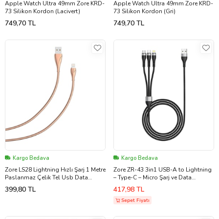
Apple Watch Ultra 49mm Zore KRD-
Apple Watch Ultra 49mm Zore KRD-
73 Silikon Kordon (Lacivert)
73 Silikon Kordon (Gri)
749,70 TL
749,70 TL
Kargo Bedava
Kargo Bedava
Zore LS28 Lightning Hızlı Şarj 1 Metre
Zore ZR-43 3in1 USB-A to Lightning
Paslanmaz Çelik Tel Usb Data
– Type-C – Micro Şarj ve Data
Kablo
Kablosu 20W 1.5M
399,80 TL
417,98 TL
Sepet Fiyatı