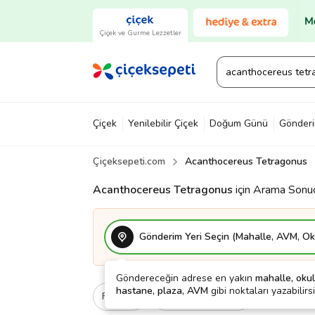
Çiçek ve Gurme Lezzetler
Çiçek
Yenilebilir Çiçek
Doğum Günü
Gönder
Çiçeksepeti.com
Acanthocereus Tetragonus
Acanthocereus Tetragonus
için Arama Sonuç
Gönderim Yeri Seçin (Mahalle, AVM, Oku
Göndereceğin adrese en yakın
mahalle, okul
hastane, plaza, AVM
gibi noktaları yazabilirsi
Fiyat
Kargo Bedava