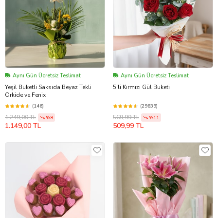
Aynı Gün Ücretsiz Teslimat
Aynı Gün Ücretsiz Teslimat
Yeşil Buketli Saksıda Beyaz Tekli
5'li Kırmızı Gül Buketi
Orkide ve Fenix
(146)
(29839)
1.249,00 TL
569,99 TL
%8
%11
1.149,00 TL
509,99 TL