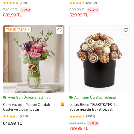
(726)
(20992)
749,99 TL
599,99 TL
%8
%12
689,99 TL
529,99 TL
TREND TASARIM
Aynı Gün Ücretsiz Teslimat
Aynı Gün Ücretsiz Teslimat
Cam Vazoda Pembe Çardak
Lotus Biscoff®&KITKAT® ile
Güller ve Lisyantuslar
Süslemeli Bir Buket Lezzet
(2710)
(3617)
849,99 TL
889,99 TL
%10
799,99 TL