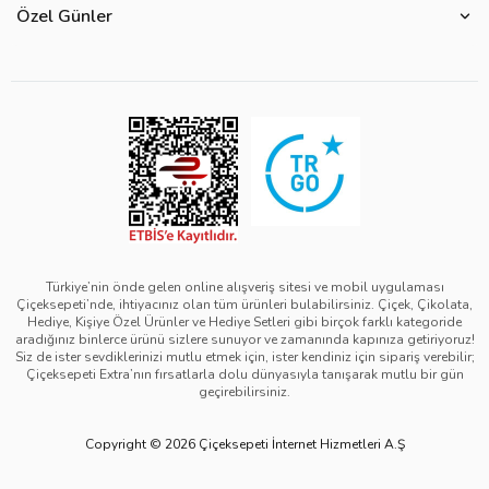
Ürün Güvenliği
Özel Günler
Mevsimlere Göre Çiçekler
Sıkça Sorulan Sorular
Kurumsal Müşterilerimiz
Sevgililer Günü Hediyeleri
Yenilebilir Çiçek Saklama Koşulları
Çiçeksepeti'nde Satış Yap
Reklamlarımız
Kadınlar Günü Hediyeleri
Site Haritası
Kolay İade
Kampanya Detayları
Anneler Günü Hediyeleri
Ürün Sıralama Kriterleri
Çiçeksepeti Pazaryeri Kolaylıkları
Duyarlı Pazarlama Hareketi
Babalar Günü Hediyeleri
Teslimat İpuçları
Ödeme Seçenekleri
Bilgi Toplumu Hizmetleri
Öğretmenler Günü Hediyeleri
Sipariş Güncelleme Süreçleri
Çiçeksepeti Üyelik Sözleşmesi
Yılbaşı Hediyeleri
Sipariş Görsel Onay
Kişisel Verilerin Korunması ve Gizlilik Politikası
Black Friday
Türkiye’nin önde gelen online alışveriş sitesi ve mobil uygulaması
Çiçeksepeti’nde, ihtiyacınız olan tüm ürünleri bulabilirsiniz. Çiçek, Çikolata,
Mesafeli Satış Sözleşmesi - Çiçek
Tıp Bayramı Hediyeleri
Hediye, Kişiye Özel Ürünler ve Hediye Setleri gibi birçok farklı kategoride
aradığınız binlerce ürünü sizlere sunuyor ve zamanında kapınıza getiriyoruz!
Mesafeli Satış Sözleşmesi - Hediye & Extra
Avukatlar Günü Hediyeleri
Siz de ister sevdiklerinizi mutlu etmek için, ister kendiniz için sipariş verebilir;
Çiçeksepeti Extra’nın fırsatlarla dolu dünyasıyla tanışarak mutlu bir gün
Çerez Politikası
Hemşireler Günü Hediyeleri
geçirebilirsiniz.
Bilgi Güvenliği Politikası
Eczacılık Günü Hediyeleri
Copyright © 2026 Çiçeksepeti İnternet Hizmetleri A.Ş
Yeşil IT Politikası
Diş Hekimleri Günü Hediyeleri