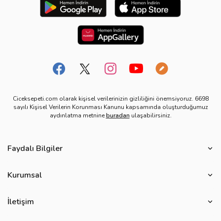
Ciceksepeti.com olarak kişisel verilerinizin gizliliğini önemsiyoruz. 6698
sayılı Kişisel Verilerin Korunması Kanunu kapsamında oluşturduğumuz
aydınlatma metnine
buradan
ulaşabilirsiniz.
Faydalı Bilgiler
Çiçek Bakımı
Kurumsal
Çiçek Eşliğinde Notlar
Hakkımızda
Çiçek Anlamları
İletişim
Çiçeksepeti Müşteri Politikası
Özel Günler
Bize Ulaşın