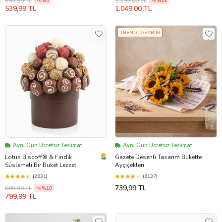
569,99 TL
1.199,00 TL
%5
%13
539,99 TL
1.049,00 TL
TREND TASARIM
Aynı Gün Ücretsiz Teslimat
Aynı Gün Ücretsiz Teslimat
Lotus Biscoff® & Fındık
Gazete Desenli Tasarım Bukette
Süslemeli Bir Buket Lezzet
Ayçiçekleri
(2631)
(6137)
739,99 TL
889,99 TL
%10
799,99 TL