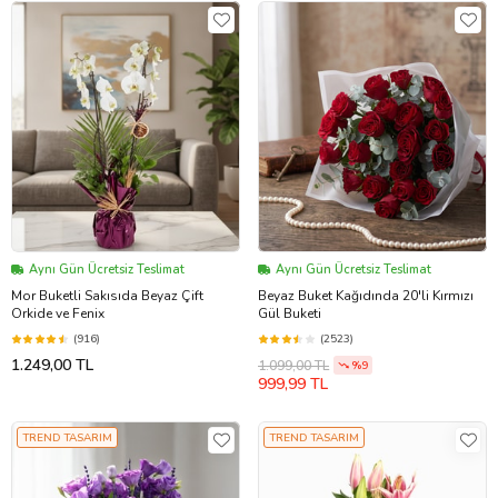
Aynı Gün Ücretsiz Teslimat
Aynı Gün Ücretsiz Teslimat
Mor Buketli Sakısıda Beyaz Çift
Beyaz Buket Kağıdında 20'li Kırmızı
Orkide ve Fenix
Gül Buketi
(916)
(2523)
1.249,00 TL
1.099,00 TL
%9
999,99 TL
TREND TASARIM
TREND TASARIM