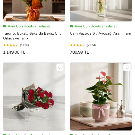
Aynı Gün Ücretsiz Teslimat
Aynı Gün Ücretsiz Teslimat
Turuncu Buketli Saksıda Beyaz Çift
Cam Vazoda 6'lı Ayçiçeği Aranjmanı
Orkide ve Fenix
(1428)
(7224)
1.149,00 TL
789,99 TL