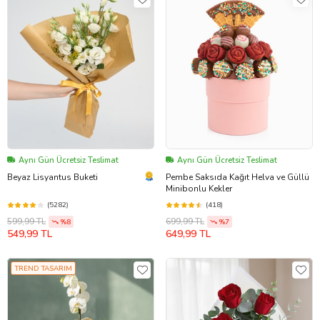
Aynı Gün Ücretsiz Teslimat
Aynı Gün Ücretsiz Teslimat
Beyaz Lisyantus Buketi
Pembe Saksıda Kağıt Helva ve Güllü
Minibonlu Kekler
(5282)
(418)
599,99 TL
699,99 TL
%8
%7
549,99 TL
649,99 TL
TREND TASARIM