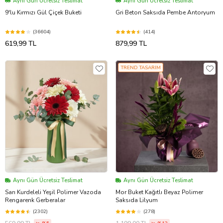
Aynı Gün Ücretsiz Teslimat
Aynı Gün Ücretsiz Teslimat
9'lu Kırmızı Gül Çiçek Buketi
Gri Beton Saksıda Pembe Antoryum
(36604)
(414)
619,99 TL
879,99 TL
TREND TASARIM
Aynı Gün Ücretsiz Teslimat
Aynı Gün Ücretsiz Teslimat
Sarı Kurdeleli Yeşil Polimer Vazoda
Mor Buket Kağıtlı Beyaz Polimer
Rengarenk Gerberalar
Saksıda Lilyum
(2302)
(278)