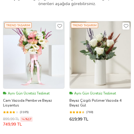
önerileri aşağıda görebilirsiniz.
TREND TASARIM
TREND TASARIM
Aynı Gün Ücretsiz Teslimat
Aynı Gün Ücretsiz Teslimat
Cam Vazoda Pembe ve Beyaz
Beyaz Çizgili Polimer Vazoda 4
Lisyantus
Beyaz Gül
(3165)
(768)
619,99 TL
899,99 TL
%17
749,99 TL