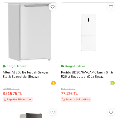
Kargo Bedava
Kargo Bedava
Altus Al 305 Be Tezgah Seviyesi
Profilo BD3076WCAP C Enerji Sınıfı
Statik Buzdolabı (Beyaz)
526 Lt Buzdolabı (Düz Beyaz)
8.990,00 TL
83.380 TL
8.315,75 TL
77.126 TL
Sepette %8 İndirim
Sepette %8 İndirim