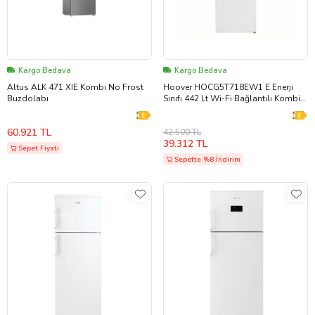
Kargo Bedava
Kargo Bedava
Altus ALK 471 XIE Kombi No Frost
Hoover HOCG5T718EW1 E Enerji
Buzdolabı
Sınıfı 442 Lt Wi-Fi Bağlantılı Kombi
Tipi No Frost Buzdolabı 4,5 43 Değ
60.921 TL
42.500 TL
39.312 TL
Sepet Fiyatı
Sepette %8 İndirim