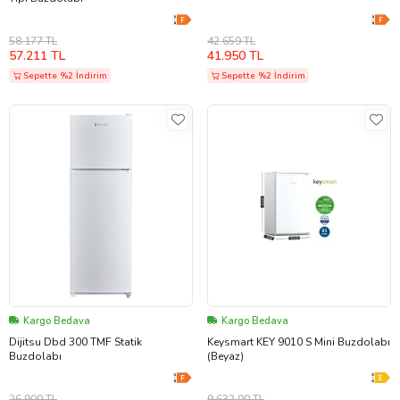
58.177 TL
42.659 TL
57.211 TL
41.950 TL
Sepette %2 İndirim
Sepette %2 İndirim
Kargo Bedava
Kargo Bedava
Dijitsu Dbd 300 TMF Statik
Keysmart KEY 9010 S Mini Buzdolabı
Buzdolabı
(Beyaz)
26.900 TL
9.632,00 TL