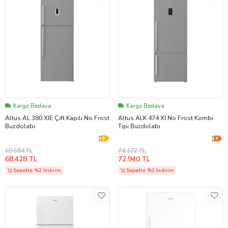
Kargo Bedava
Kargo Bedava
Altus AL 380 XIE Çift Kapılı No Frost
Altus ALK 474 XI No Frost Kombi
Buzdolabı
Tipi Buzdolabı
69.584 TL
74.172 TL
68.428 TL
72.940 TL
Sepette %2 İndirim
Sepette %2 İndirim