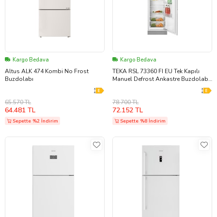
Kargo Bedava
Kargo Bedava
Altus ALK 474 Kombi No Frost
TEKA RSL 73360 FI EU Tek Kapılı
Buzdolabı
Manuel Defrost Ankastre Buzdolabı
113460009
65.570 TL
78.700 TL
64.481 TL
72.152 TL
Sepette %2 İndirim
Sepette %8 İndirim