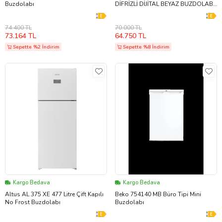
Buzdolabı
DİFRİZLİ DİJİTAL BEYAZ BUZDOLABI
(Düz Beyaz)
74.400 TL
70.000 TL
73.164 TL
64.750 TL
Sepette %2 İndirim
Sepette %8 İndirim
Kargo Bedava
Kargo Bedava
Altus AL 375 XE 477 Litre Çift Kapılı
Beko 754140 MB Büro Tipi Mini
No Frost Buzdolabı
Buzdolabı