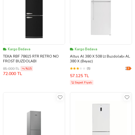
Kargo Bedava
Kargo Bedava
TEKA RBF 78615 RTR RETRO NO
Altus Al 380 X 508 Lt Buzdolabı AL
FROST BUZDOLABI
380 X (Beyaz)
85.000 TL
(1)
%15
72.000 TL
57.125 TL
Sepet Fiyatı