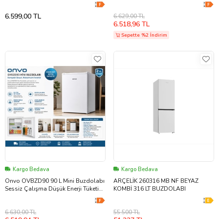
6.599,00 TL
6.629,00 TL
6.518,96 TL
Sepette %2 İndirim
Kargo Bedava
Kargo Bedava
Onvo OVBZD90 90 L Mini Buzdolabı
ARÇELİK 260316 MB NF BEYAZ
Sessiz Çalışma Düşük Enerji Tüketimi
KOMBİ 316 LT BUZDOLABI
Ofis, Yurt ve Otel İçin Kompakt
Tasarım
6.630,00 TL
55.500 TL