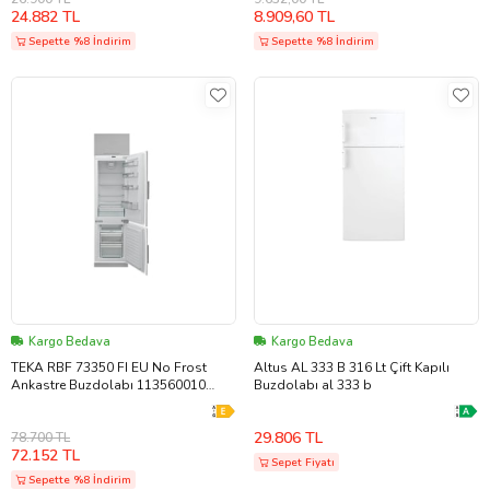
24.882 TL
8.909,60 TL
Sepette %8 İndirim
Sepette %8 İndirim
Kargo Bedava
Kargo Bedava
TEKA RBF 73350 FI EU No Frost
Altus AL 333 B 316 Lt Çift Kapılı
Ankastre Buzdolabı 113560010
Buzdolabı al 333 b
(Beyaz)
29.806 TL
78.700 TL
72.152 TL
Sepet Fiyatı
Sepette %8 İndirim