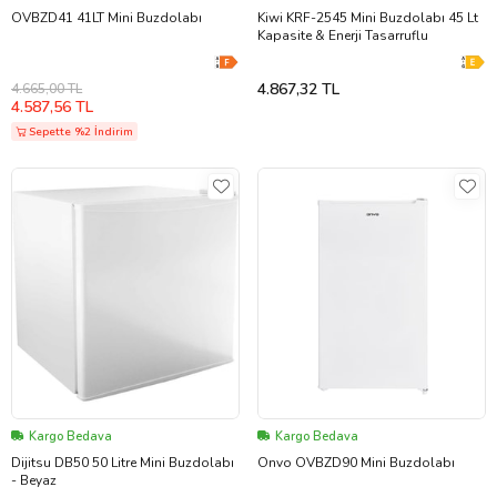
OVBZD41 41LT Mini Buzdolabı
Kiwi KRF-2545 Mini Buzdolabı 45 Lt
Kapasite & Enerji Tasarruflu
4.867,32 TL
4.665,00 TL
4.587,56 TL
Sepette %2 İndirim
Kargo Bedava
Kargo Bedava
Dijitsu DB50 50 Litre Mini Buzdolabı
Onvo OVBZD90 Mini Buzdolabı
- Beyaz