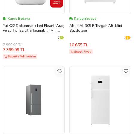
Kargo Bedava
Kargo Bedava
Yui K22 Dokunmatik Led Ekranlı Araç
Altus AL 305 B Tezgah Altı Mini
ve Ev Tipi 22 Litre Taşınabilir Mini
Buzdolabı
Buzdolabı(Yui Türkiye Garantili)
10.655 TL
7.999,99 TL
7.399,99 TL
Sepet Fiyatı
Sepette %8 İndirim