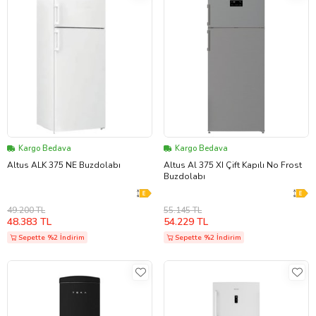
Kargo Bedava
Kargo Bedava
Altus ALK 375 NE Buzdolabı
Altus Al 375 XI Çift Kapılı No Frost
Buzdolabı
49.200 TL
55.145 TL
48.383 TL
54.229 TL
Sepette %2 İndirim
Sepette %2 İndirim