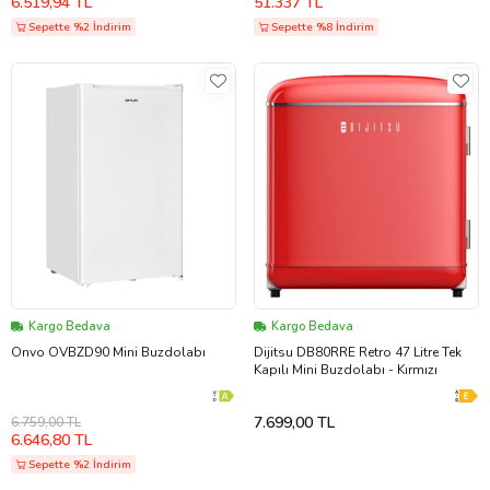
6.519,94 TL
51.337 TL
Sepette %2 İndirim
Sepette %8 İndirim
Kargo Bedava
Kargo Bedava
Onvo OVBZD90 Mini Buzdolabı
Dijitsu DB80RRE Retro 47 Litre Tek
Kapılı Mini Buzdolabı - Kırmızı
7.699,00 TL
6.759,00 TL
6.646,80 TL
Sepette %2 İndirim