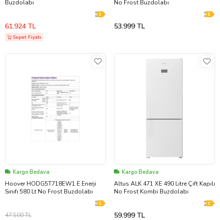
Buzdolabı
No Frost Buzdolabı
61.924 TL
53.999 TL
Sepet Fiyatı
Kargo Bedava
Kargo Bedava
Hoover HODG5T718EW1 E Enerji
Altus ALK 471 XE 490 Litre Çift Kapılı
Sınıfı 580 Lt No Frost Buzdolabı
No Frost Kombi Buzdolabı
59.999 TL
47.500 TL