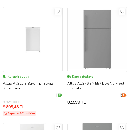
Kargo Bedava
Kargo Bedava
Altus Al 305 B Büro Tipi Beyaz
Altus AL 376 EIY 557 Litre No Frost
Buzdolabı
Buzdolabı
82.599 TL
9.971,00 TL
9.805,48 TL
Sepette %2 İndirim