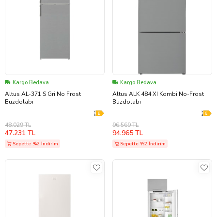
Kargo Bedava
Kargo Bedava
Altus AL-371 S Gri No Frost
Altus ALK 484 XI Kombi No-Frost
Buzdolabı
Buzdolabı
48.029 TL
96.569 TL
47.231 TL
94.965 TL
Sepette %2 İndirim
Sepette %2 İndirim