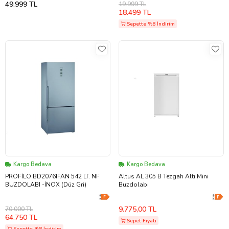
49.999 TL
19.999 TL
18.499 TL
Sepette %8 İndirim
Kargo Bedava
Kargo Bedava
PROFİLO BD2076IFAN 542 LT. NF
Altus AL 305 B Tezgah Altı Mini
BUZDOLABI -İNOX (Düz Gri)
Buzdolabı
9.775,00 TL
70.000 TL
64.750 TL
Sepet Fiyatı