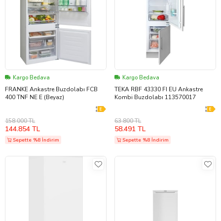
Kargo Bedava
Kargo Bedava
FRANKE Ankastre Buzdolabı FCB
TEKA RBF 43330 FI EU Ankastre
400 TNF NE E (Beyaz)
Kombi Buzdolabı 113570017
158.000 TL
63.800 TL
144.854 TL
58.491 TL
Sepette %8 İndirim
Sepette %8 İndirim