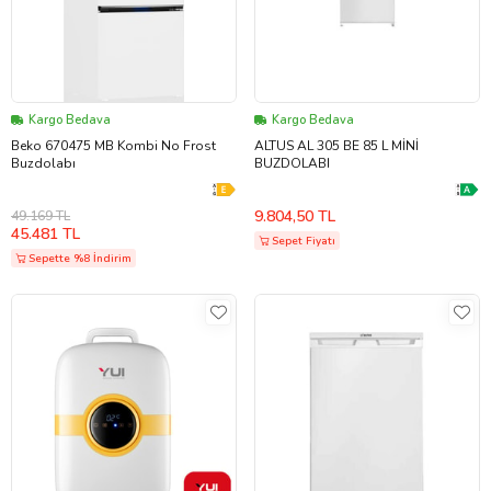
Kargo Bedava
Kargo Bedava
Beko 670475 MB Kombi No Frost
ALTUS AL 305 BE 85 L MİNİ
Buzdolabı
BUZDOLABI
9.804,50 TL
49.169 TL
45.481 TL
Sepet Fiyatı
Sepette %8 İndirim