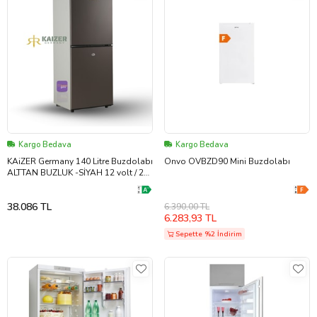
Kargo Bedava
Kargo Bedava
KAiZER Germany 140 Litre Buzdolabı
Onvo OVBZD90 Mini Buzdolabı
ALTTAN BUZLUK -SİYAH 12 volt / 24
volt
38.086 TL
6.390,00 TL
6.283,93 TL
Sepette %2 İndirim