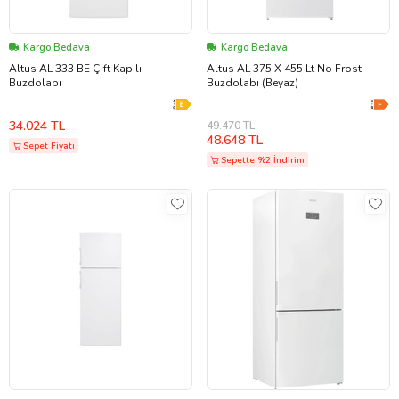
Kargo Bedava
Kargo Bedava
Altus AL 333 BE Çift Kapılı
Altus AL 375 X 455 Lt No Frost
Buzdolabı
Buzdolabı (Beyaz)
34.024 TL
49.470 TL
48.648 TL
Sepet Fiyatı
Sepette %2 İndirim