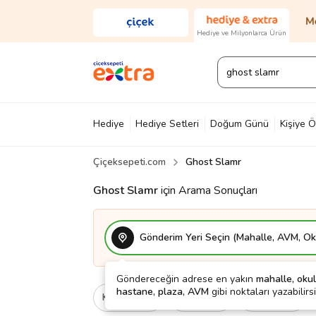
Hediye ve Milyonlarca Ürün
Hediye
Hediye Setleri
Doğum Günü
Kişiye Ö
Çiçeksepeti.com
Ghost Slamr
Diğer
Ayakkabı & Çanta
Parfüm
Yapı Mark
Ghost Slamr
için Arama Sonuçları
Gönderim Yeri Seçin (Mahalle, AVM, Oku
Göndereceğin adrese en yakın
mahalle, okul
hastane, plaza, AVM
gibi noktaları yazabilirsi
Kategori
Ne İçin
Cinsiyet