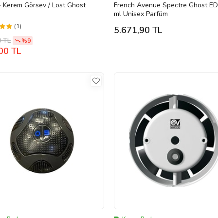
 Kerem Görsev / Lost Ghost
French Avenue Spectre Ghost ED
ml Unisex Parfüm
(1)
5.671,90 TL
0 TL
%9
00 TL