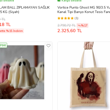
go Bedava
Kargo Bedava
LAM BALL ZIPLAMAYAN SAĞLIK
Vortice Punto Ghost MG 90/3.5 Y
5 KG (Siyah)
Kanal Tipi Banyo Konut Tesis Fan
Sessiz Tasarruflu Dayanıklı
(1)
3 TL
Havalandırma Temizleme Fan AG
18 TL
Agm Hava
2.790,72 TL
%17
2.325,60 TL
ette %15 İndirim
PIMI