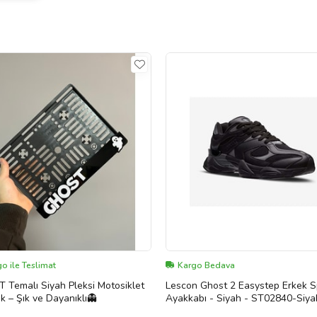
o ile Teslimat
Kargo Bedava
Temalı Siyah Pleksi Motosiklet
Lescon Ghost 2 Easystep Erkek S
ık – Şık ve Dayanıklı👻
Ayakkabı - Siyah - ST02840-Siy
(Siyah)