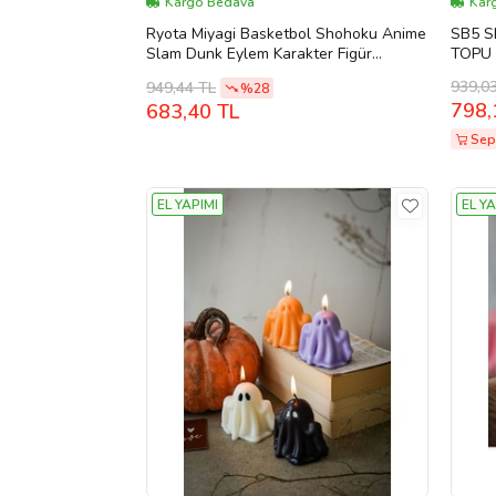
Kargo Bedava
Kar
Ryota Miyagi Basketbol Shohoku Anime
SB5 S
Slam Dunk Eylem Karakter Figür
TOPU 
Oyuncak Basketçi Biblo 18 cm
939,0
949,44 TL
%28
798,
683,40 TL
Sep
EL YAPIMI
EL YA