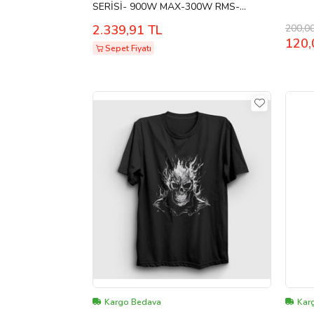
SERİSİ- 900W MAX-300W RMS-
KALİTELİ-PROFESYONEL-YER
200,0
2.339,91 TL
KAPLAMAYAN 20 CM WOOFER
120,
Sepet Fiyatı
Kargo Bedava
Karg