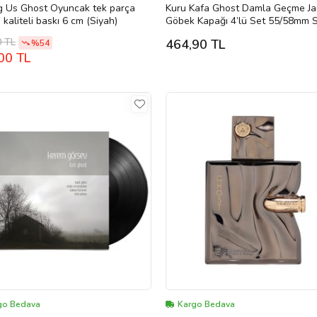
 Us Ghost Oyuncak tek parça
Kuru Kafa Ghost Damla Geçme Ja
 kaliteli baskı 6 cm (Siyah)
Göbek Kapağı 4’lü Set 55/58mm 
0 TL
464,90 TL
%54
00 TL
go Bedava
Kargo Bedava