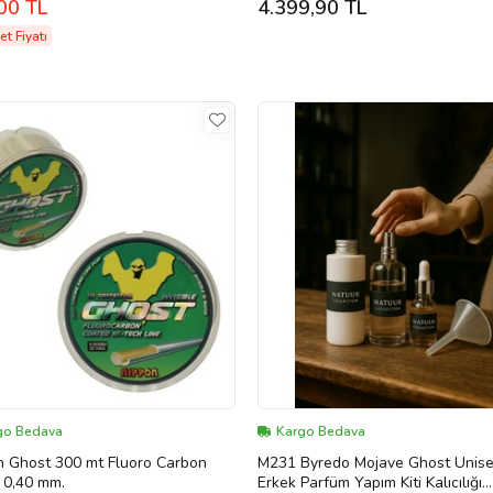
00 TL
4.399,90 TL
t Fiyatı
go Bedava
Kargo Bedava
n Ghost 300 mt Fluoro Carbon
M231 Byredo Mojave Ghost Unise
 0,40 mm.
Erkek Parfüm Yapım Kiti Kalıcılığı