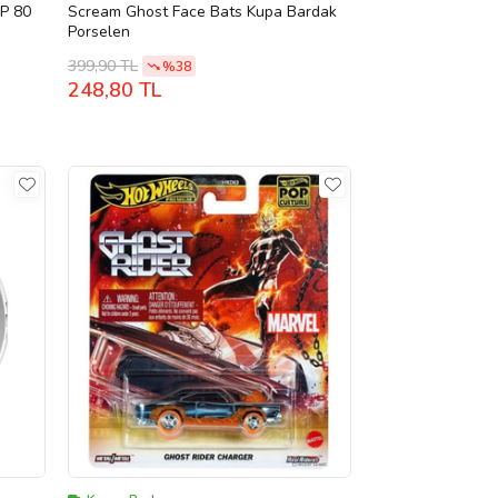
P 80
Scream Ghost Face Bats Kupa Bardak
Porselen
399,90 TL
%38
248,80 TL