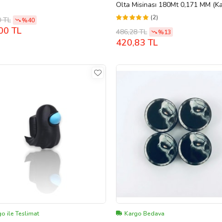
Olta Misinası 180Mt 0,171 MM (Kar
(2)
0 TL
%40
00 TL
486,28 TL
%13
420,83 TL
o ile Teslimat
Kargo Bedava