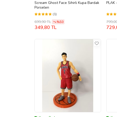
Scream Ghost Face Sihirli Kupa Bardak
PLAK -
Porselen
(1)
699,90 TL
799,0
%50
349,80 TL
729,