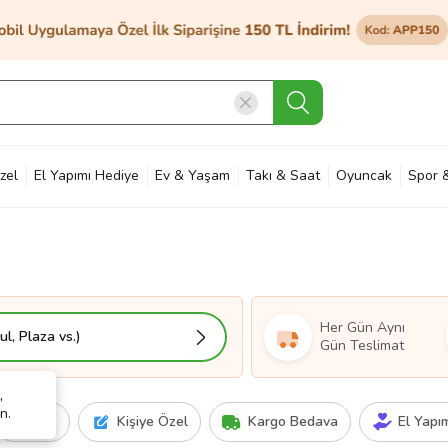
zel
El Yapımı Hediye
Ev & Yaşam
Takı & Saat
Oyuncak
Spor 
et & Bahçe
Petshop
Kozmetik
Otomotiv & Motosiklet
Hobi
Ann
Her Gün Aynı
l, Plaza vs.)
Gün Teslimat
,
n.
Fiyat
Kişiye Özel
Kargo Bedava
El Yapı