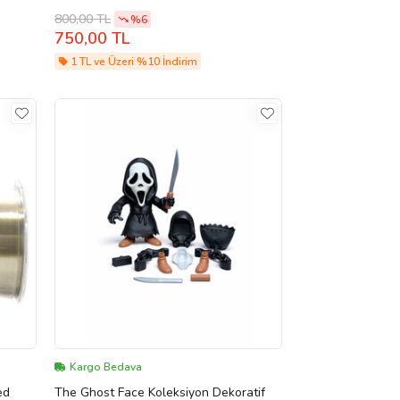
üm 100
Yoğun Konsantre Koku 20 ml
800,00 TL
%6
750,00 TL
1 TL ve Üzeri %10 İndirim
Kargo Bedava
ed
The Ghost Face Koleksiyon Dekoratif