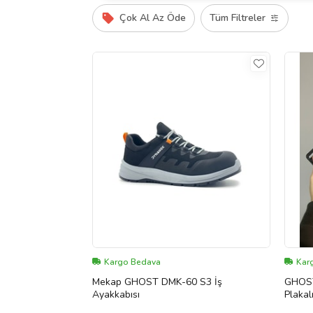
Çok Al Az Öde
Tüm Filtreler
Kargo Bedava
Karg
Mekap GHOST DMK-60 S3 İş
GHOST 
Ayakkabısı
Plakal