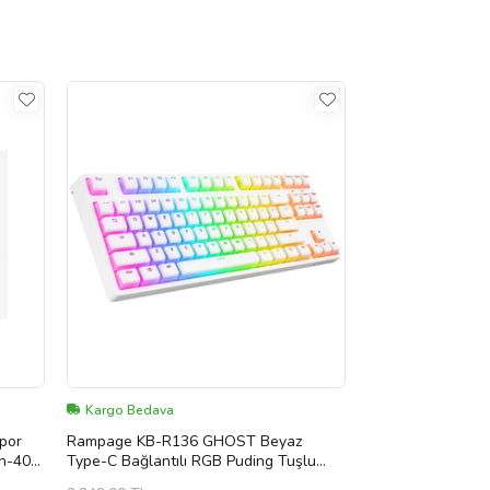
Kargo Bedava
por
Rampage KB-R136 GHOST Beyaz
ah-40
Type-C Bağlantılı RGB Puding Tuşlu
Red Switch US Gaming Oyuncu Klavye