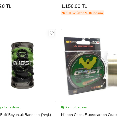
Garantile Yoğun Konsantre Parf
20 TL
1.150,00 TL
ml
1 TL ve Üzeri %10 İndirim
o ile Teslimat
Kargo Bedava
Buff Boyunluk Bandana (Yeşil)
Nippon Ghost Fluorocarbon Coat