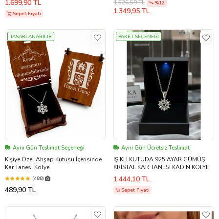
1.699,90 TL
1.526,59 TL
%12
1.349,95 TL
Sepet Fiyatı
TASARLANABİLİR
PAKET SEÇENEĞİ
Aynı Gün Teslimat Seçeneği
Aynı Gün Ücretsiz Teslimat
Kişiye Özel Ahşap Kutusu İçerisinde
IŞIKLI KUTUDA 925 AYAR GÜMÜŞ
Kar Tanesi Kolye
KRİSTAL KAR TANESİ KADIN KOLYE
1.444,10 TL
(488)
489,90 TL
Sepet Fiyatı