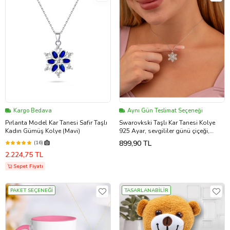
Kargo Bedava
Aynı Gün Teslimat Seçeneği
Pırlanta Model Kar Tanesi Safir Taşlı
Swarovkski Taşlı Kar Tanesi Kolye
Kadın Gümüş Kolye (Mavi)
925 Ayar, sevgililer günü çiçeği,
sevgiliye çiçek, doğum günü çiçeği,
899,90 TL
(16)
yeni iş çiçeği, geçmiş olsun çiçeği, kız
2.224,75 TL
arkadaş çiçeği, anneye çiçek
Sepet Fiyatı
PAKET SEÇENEĞİ
TASARLANABİLİR