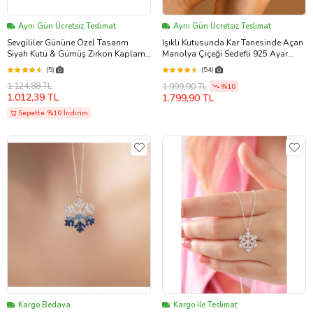
Aynı Gün Ücretsiz Teslimat
Aynı Gün Ücretsiz Teslimat
Sevgililer Gününe Özel Tasarım
Işıklı Kutusunda Kar Tanesinde Açan
Siyah Kutu & Gümüş Zirkon Kaplama
Manolya Çiçeği Sedefli 925 Ayar
Kar Tanesi Kolye & 2'li Küpe & 2'li
Kadın Kolye
(5)
(54)
Bileklik & Saat Hediye Seti
1.124,88 TL
1.999,90 TL
%10
1.012,39 TL
1.799,90 TL
Sepette %10 İndirim
Kargo Bedava
Kargo ile Teslimat