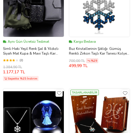
Aynı Gün Ücretsiz Teslimat
Kargo Bedava
Simli Haki Yeşil Renk Şal & Yıldızlı
Buz Kristallerinin Şıklığı: Gümüş
Siyah Mat Kupa & Mavi Taşlı Kar
Renkli Zirkon Taşlı Kar Tanesi Kolye
Tanesi Kolye & Siyah Kadın Cüzdan
Anti Alerjik Hediyelik Aksesuar Takı
(2)
700,00 TL
%29
Hediye Seti
Sade Moda Trend Güzel Şık Zarif
499,99 TL
1.384,90 TL
Retro Kombine Uyumlu Doğum
1.177,17 TL
Günü Yıldönümü Eşe Hanıma
Sevgiliye Kız Kardeşe Arkadaşa
Sepette %15 İndirim
Dosta Hediye
TASARLANABİLİR