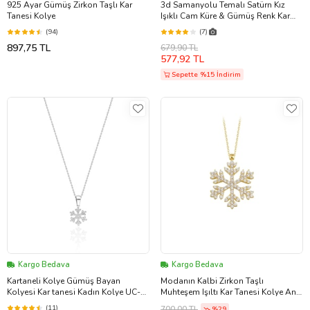
925 Ayar Gümüş Zirkon Taşlı Kar
3d Samanyolu Temalı Satürn Kız
Tanesi Kolye
Işıklı Cam Küre & Gümüş Renk Kar
Tanesi Kolye Hediye Seti
(94)
(7)
897,75 TL
679,90 TL
577,92 TL
Sepette %15 İndirim
Kargo Bedava
Kargo Bedava
Kartaneli Kolye Gümüş Bayan
Modanın Kalbi Zirkon Taşlı
Kolyesi Kar tanesi Kadın Kolye UC-
Muhteşem Işıltı Kar Tanesi Kolye Anti
319
Alerjik Hediyelik Aksesuar Takı Gold
(11)
700,00 TL
%29