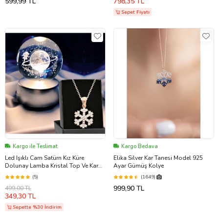
599,99 TL
798,35 TL
Sepet Fiyatı
Kargo ile Teslimat
Kargo Bedava
Led Işıklı Cam Satürn Kız Küre
Elika Silver Kar Tanesi Model 925
Dolunay Lamba Kristal Top Ve Kar
Ayar Gümüş Kolye
Tanesi Kolye
(5)
(1649)
999,90 TL
499,00 TL
349,30 TL
Sepette %30 İndirim