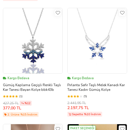
Kargo Bedava
Kargo Bedava
Gümüş Kaplama Geçişli Renkli Taşlı
Pırlanta Safir Taşlı Melek Kanadı Kar
Kar Tanesi Bayan Kolye bbk43b
Tanesi Kadın Gümüş Kolye
(1)
(5)
2.441,95 TL
427,25 TL
%12
2.197,75 TL
377,00 TL
Sepette %10 İndirim
2. Ürüne %15 İndirim
PAKET SEÇENEĞİ