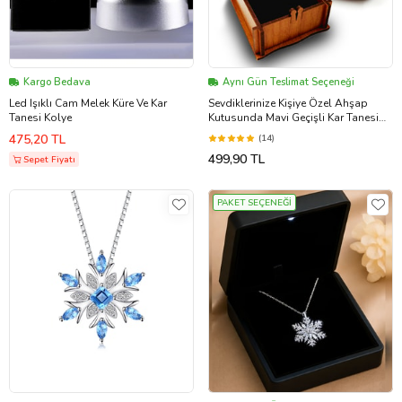
Kargo Bedava
Aynı Gün Teslimat Seçeneği
Led Işıklı Cam Melek Küre Ve Kar
Sevdiklerinize Kişiye Özel Ahşap
Tanesi Kolye
Kutusunda Mavi Geçişli Kar Tanesi
Kolye
475,20 TL
(14)
499,90 TL
Sepet Fiyatı
PAKET SEÇENEĞİ