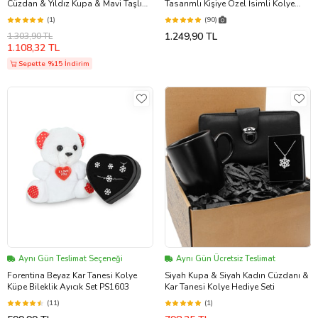
Cüzdan & Yıldız Kupa & Mavi Taşlı
Tasarımlı Kişiye Özel İsimli Kolye
Kar Tanesi Kolye Hediye Seti
Doğum Günü Hediyesi,Sevgiliye
(1)
(90)
Hediye,Arkadaşa Hediye
1.249,90 TL
1.303,90 TL
1.108,32 TL
Sepette %15 İndirim
Aynı Gün Teslimat Seçeneği
Aynı Gün Ücretsiz Teslimat
Forentina Beyaz Kar Tanesi Kolye
Siyah Kupa & Siyah Kadın Cüzdanı &
Küpe Bileklik Ayıcık Set PS1603
Kar Tanesi Kolye Hediye Seti
(11)
(1)