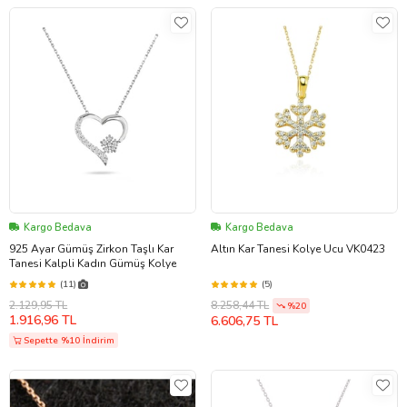
Kargo Bedava
Kargo Bedava
925 Ayar Gümüş Zirkon Taşlı Kar
Altın Kar Tanesi Kolye Ucu VK0423
Tanesi Kalpli Kadın Gümüş Kolye
(11)
(5)
2.129,95 TL
8.258,44 TL
%20
1.916,96 TL
6.606,75 TL
Sepette %10 İndirim