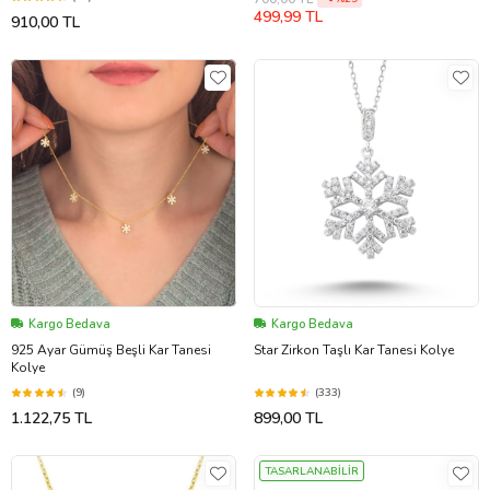
Sade Moda Trend Abiye Güzel Şık
499,99 TL
910,00 TL
Zarif Retro Kombine Uyumlu Doğum
Günü Yıldönümü Eşe Hanıma
Sevgiliye Kız Kardeşe Arkadaşa
Dosta Hediye
Kargo Bedava
Kargo Bedava
925 Ayar Gümüş Beşli Kar Tanesi
Star Zirkon Taşlı Kar Tanesi Kolye
Kolye
(9)
(333)
1.122,75 TL
899,00 TL
TASARLANABİLİR