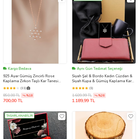
Kargo Bedava
Aynı Gün Teslimat Seçeneği
925 Ayar Gümüş Zincirli Rose
Siyah Şal & Bordo Kadın Cüzdan &
Kaplama Zirkon Taşlı Kar Tanesi
Siyah Kupa & Gümüş Kaplama Kar
Kolye
Tanesi Kolye Hediye Seti (Model 1)
(11)
(1)
850,00 TL
1.609,99 TL
%18
%26
700,00 TL
1.189,99 TL
TASARLANABİLİR