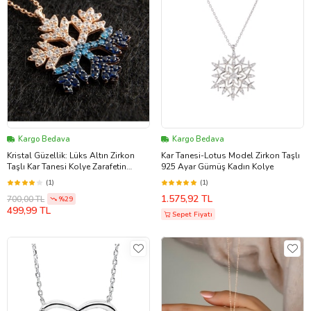
Kargo Bedava
Kargo Bedava
Kristal Güzellik: Lüks Altın Zirkon
Kar Tanesi-Lotus Model Zirkon Taşlı
Taşlı Kar Tanesi Kolye Zarafetin
925 Ayar Gümüş Kadın Kolye
Simgesi Anti Alerjik Hediyelik
(1)
(1)
Aksesuar Takı Sade Moda Trend
1.575,92 TL
700,00 TL
Güzel Şık Zarif Retro Kombine
%29
499,99 TL
Uyumlu Doğum Günü Yıldönümü
Sepet Fiyatı
Eşe Hanıma Sevgiliye Kız Kardeşe
Arkadaşa Dosta Hediye