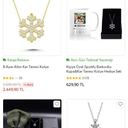
Kargo Bedava
Aynı Gün Teslimat Seçeneği
8 Ayar Altın Kar Tanesi Kolye
Kişiye Özel Spotify Barkodlu
Kupa&Kar Tanesi Kolye Hediye Seti
(3)
(110)
629,90 TL
3.690,90 TL
%34
2.449,90 TL