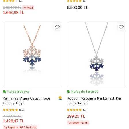
(2)
(1)
6.500,00 TL
1.864,99 TL
%11
1.664,99 TL
Kargo Bedava
Kargo ile Teslimat
Kar Tanesi Aqua Geçişli Rose
Rodyum Kaplama Renkli Taşlı Kar
Gümüş Kolye
Tanesi Kolye
(35)
(1)
299,20 TL
2.197,65 TL
1.428,47 TL
Sepet Fiyatı
Sepette %35 İndirim