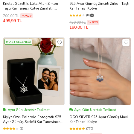
Kristal Güzellik: Lüks Altın Zirkon
925 Ayar Gümüş Zincirli Zirkon Taşlı
Taşlı Kar Tanesi Kolye Zarafetin
Kar Tanesi Kolye
Simgesi Anti Alerjik Hediyelik
(8)
700,00 TL
%29
Aksesuar Takı Sade Moda Trend
499,99 TL
459,00 TL
Güzel Şık Zarif Retro Kombine
%59
190,00 TL
Uyumlu Doğum Günü Yıldönümü
Eşe Hanıma Sevgiliye Kız Kardeşe
Arkadaşa Dosta Hediye
PAKET SEÇENEĞİ
Aynı Gün Ücretsiz Teslimat
Aynı Gün Ücretsiz Teslimat
Kişiye Özel Polaroid Fotoğraflı 925
OGO SİLVER 925 Ayar Gümüş Mavi
Ayar Gümüş Sedefli Kar Tanesinde
Kar Tanesi Kolye
Açan Manolya Kadın Kolye
(1)
(770)