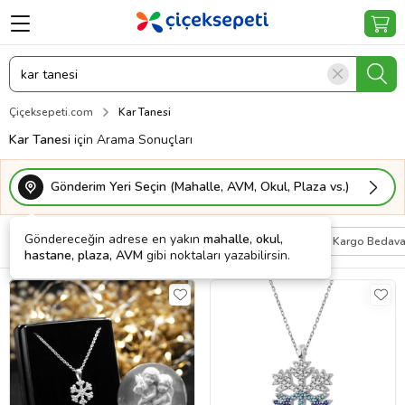
Çiçeksepeti.com
Kar Tanesi
Kar Tanesi
için Arama Sonuçları
Gönderim Yeri Seçin (Mahalle, AVM, Okul, Plaza vs.)
Göndereceğin adrese en yakın
mahalle, okul,
Filtrele
Sırala
Kişiye Özel
Kargo Bedav
hastane, plaza, AVM
gibi noktaları yazabilirsin.