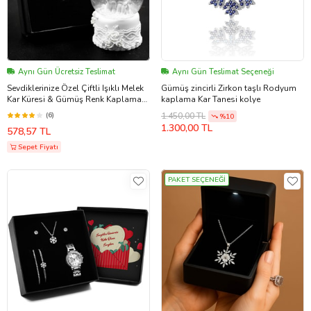
Aynı Gün Ücretsiz Teslimat
Aynı Gün Teslimat Seçeneği
Sevdiklerinize Özel Çiftli Işıklı Melek
Gümüş zincirli Zirkon taşlı Rodyum
Kar Küresi & Gümüş Renk Kaplama
kaplama Kar Tanesi kolye
Kar Tanesi Kolye
(6)
1.450,00 TL
%10
1.300,00 TL
578,57 TL
Sepet Fiyatı
PAKET SEÇENEĞİ